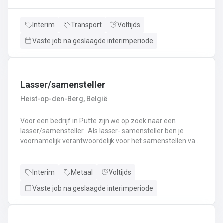
nieuwe uitdaging? Lees dan snel verder! Wat ga je doen?
Veilig en tijdig transporteren van diverse
vloeistoffen.Laden en lossen volgens de voorgeschreven
Interim
Transport
Voltijds
procedures.Controleren van lading en bijbehorende
Vaste job na geslaagde interimperiode
documenten.Naleven van rij- en rusttijden en ADR-
regelgeving.Uitvoeren van eerstelijns onderhoud en
inspectie van de tankwagen.Efficiënte communicatie met
planning en klanten.
Lasser/samensteller
Heist-op-den-Berg, België
Voor een bedrijf in Putte zijn we op zoek naar een
lasser/samensteller. Als lasser- samensteller ben je
voornamelijk verantwoordelijk voor het samenstellen van
staalconstructies en het uitvoeren van
laswerkzaamheden.Je vormt een belangrijke schakel bij
het realiseren van onze projecten.Je werkt samen met
Interim
Metaal
Voltijds
een grote groep enthousiaste collega’s.Je valt onder de
Vaste job na geslaagde interimperiode
dagelijkse leiding van Atelierverantwoordelijke.