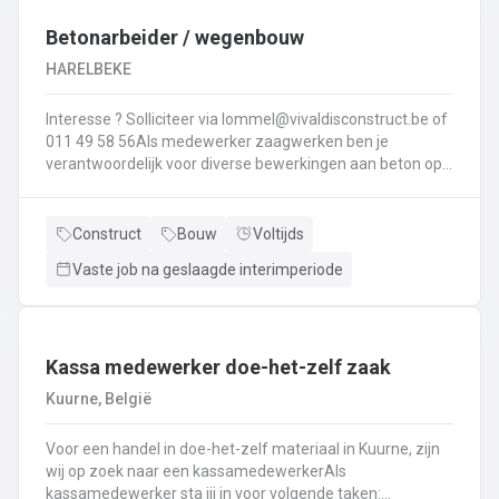
Interesse ? Solliciteer via lommel@ vivaldisconstruct.be of 011 4
Betonarbeider / wegenbouw
HARELBEKE
Interesse ? Solliciteer via lommel@vivaldisconstruct.be of
011 49 58 56Als medewerker zaagwerken ben je
verantwoordelijk voor diverse bewerkingen aan beton op
verschillende locaties doorheen België.Wat behoort er tot
jouw takenpakekt?Uitvoeren van zaag- en
boorwerk.Aanbrengen van voegvullingen.Schuren en
Construct
Bouw
Voltijds
polijsten van beton.Correct en veilig bedienen van
Vaste job na geslaagde interimperiode
machines.Diamantzagen en -boren...
Kassa medewerker doe-het-zelf zaak
Kuurne, België
Voor een handel in doe-het-zelf materiaal in Kuurne, zijn
wij op zoek naar een kassamedewerkerAls
kassamedewerker sta jij in voor volgende taken: