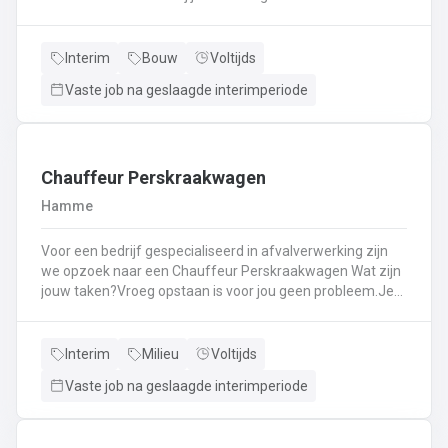
Kassawerk - klantenbedieningAanvullen van rekken, klein
materiaal (licht fysiek werk)Optimale klantenserviceLicht
administratief werk - op termijn: input van klantenorders,
Interim
Bouw
Voltijds
herstellingen etc. + opvolgen Instaan voor de verfmenging
Vaste job na geslaagde interimperiode
- op termijn
Chauffeur Perskraakwagen
Hamme
Voor een bedrijf gespecialiseerd in afvalverwerking zijn
we opzoek naar een Chauffeur Perskraakwagen Wat zijn
jouw taken?Vroeg opstaan is voor jou geen probleem.Je
rijd met een perskraakwagenAfvalophalingVertrekplaats
Waasland
Interim
Milieu
Voltijds
Vaste job na geslaagde interimperiode