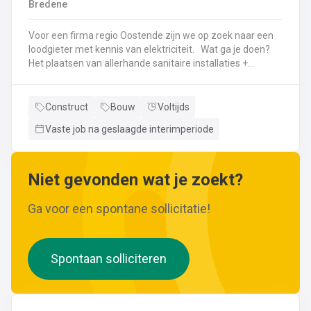
Bredene
wijzigingen aan leidingen aanbrengen.Werken met
ferrometalen zoals gietijzer en staal.
Voor een firma regio Oostende zijn we op zoek naar een
loodgieter met kennis van elektriciteit. Wat ga je doen?
Het plaatsen van allerhande sanitaire installaties +
centrale verwarmingLeggen en aansluiten van leidingen,
buizen,...Plaatsen van verwarmingsketels, radiatoren,
sanitaire toestellenBij Klanten herstellingen gaan
Construct
Bouw
Voltijds
uitvoeren
Vaste job na geslaagde interimperiode
Neem gerust de vacature even door! Indien je nog vragen hebt, k
Niet gevonden wat je zoekt?
Ga voor een spontane sollicitatie!
Spontaan solliciteren