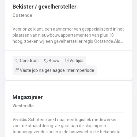
Bekister / gevelhersteller
Oostende
Voor onze klant, een aannemer van gespecialiseerd in het
plaatsen van nieuwbouwappartementen van plus 10
hoog, zoeken wij een gevelhersteller regio Oostende.Als
gevelhersteller, betonarbeider, bekister wordt je
tewerkgesteld in kleine ploegen van een 3 à 5-tal
collegas. Je zal voornamelijk ingezet worden voor:
Construct
Bouw
Voltijds
Reinigen renoveren en beschermen van industriële
Vaste job na geslaagde interimperiode
gevel;Opnieuw voegen van bakstenen;Renovatie van
gevelbekleding;Gebruik maken van deze technieken: crepi
bepleistering steenstrips hout bakstenen;Verwijderen van
slechte beton herbehandelen van de aangetaste
wapening en voorzien van een beschermlaag;Herstellen
Magazijnier
van beton met hoogwaardige reparatiemortel. Beton is je
Westmalle
2de natuur en heeft weinig geheimen voor jou. Je weet de
vrijheid in de bouwsector te waarderen en weet van
Vivaldis Schoten zoekt naar een logistiek medewerker
aanpakken. Dan is dit zeker de job voor jou!
voor de staalafdeling. Je gaat aan de slag bij een
toonaangevende speler in de bouwsector die bekendstaat