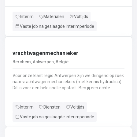
haken, en wapening in de bekisting.Gieten van
beton.Ontkisten van vormen en uitvoeren van de
eindafwerking.Frezen, boren, en zagen in de
Interim
Materialen
Voltijds
producten.Schoonmaken van mallen en zorgen dat ze
Vaste job na geslaagde interimperiode
klaar zijn voor gebruik.Opruimen van de werkplaats en
naleven van veiligheids-, kwaliteits-, en milieuregels.
vrachtwagenmechanieker
Berchem, Antwerpen, België
Voor onze klant regio Antwerpen zijn we dringend opzoek
naar vrachtwagenmechaniekers (met kennis hydraulica).
Dit is voor een hele snelle opstart. Ben jij een echte
specialist in techniek van vrachtwagens? Ben
je gepassioneerd door vrachtwagens en hun mechaniek?
Dan ben jij de persoon die wij zoeken!
Interim
Diensten
Voltijds
Vaste job na geslaagde interimperiode