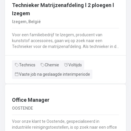
Technieker Matrijzenafdeling l 2 ploegen l
Izegem
Izegem, België
Voor een familiebedrijf te Izegem, producent van
kunststof accessoires, gaan wij op zoek naar een
Technieker voor de matrijzenafdeling. Als technieker in de
productie ben je enerzijds betrokken bij het uitvoeren van
matrijswissels.Anderzijds sta je in voor de opstart van de
productie en stel je de machines correct in.Bovendien
Technics
Chemie
Voltijds
controleer je en valideer je de opstart van nieuwe series,
Vaste job na geslaagde interimperiode
analyseer je fouten en waar nodig neem je corrigerende
maatregelen.Je controleert de conformiteit van de eerste
geproduceerde onderdelen met het oog op het opstarten
van de productie en stuurt bij waar nodig.De controle van
de veiligheidssystemen behoort eveneens tot jouw
Office Manager
takenpakket.Bij dit alles hou je een globaal overzicht van
OOSTENDE
de productie en anticipeer je op veranderingen.
Voor onze klant te Oostende, gespecialiseerd in
industriële reinigingstoestellen, is op zoek naar een office