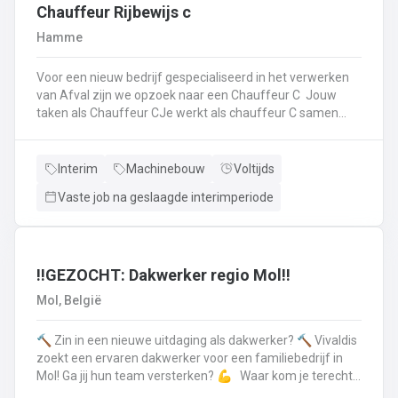
op.Plichtsbewust werken: Je voert brandstofleveringen
Chauffeur Rijbewijs c
steeds veilig en netjes uit.Fit blijven: Je blijft in beweging
Hamme
tijdens je werk – extra fitness is overbodig!Trots op je
truck: Je houdt je eigen Scania of Volvo in topconditie, en
Voor een nieuw bedrijf gespecialiseerd in het verwerken
meldt technische problemen tijdig.Werken aan de beste
van Afval zijn we opzoek naar een Chauffeur C Jouw
versie van jezelf: Elke dag werk je aan jezelf, door continu
taken als Chauffeur CJe werkt als chauffeur C samen
te leren en verbeteren.
met een collega in een team dat de rolcontainers gaat
ledigen bij onze klantenHierbij volg je nauwgezet de
veiligheidsvoorschriften, het verkeersreglement en de
Interim
Machinebouw
Voltijds
technische procedures van de werkmiddelen (beladings-
Vaste job na geslaagde interimperiode
en perssysteem van de ophaalwagen). Veiligheid komt
steeds op de eerste plaats!Je rijdt economisch, defensief
en milieubewustJe registreert en volgt
activiteitengegevens op via de boordcomputerJe reinigt
en voert het basisonderhoud uit aan de voertuigenDit alles
‼️GEZOCHT: Dakwerker regio Mol‼️
doe je met de glimlach en een grote portie enthousiasme
Mol, België
🔨 Zin in een nieuwe uitdaging als dakwerker? 🔨 Vivaldis
zoekt een ervaren dakwerker voor een familiebedrijf in
Mol! Ga jij hun team versterken? 💪 Waar kom je terecht ?
MolEen familiebedrijf gespecialiseerd in nieuwbouw als