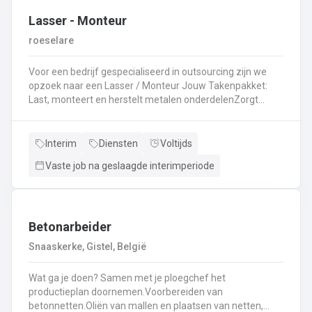
Lasser - Monteur
roeselare
Voor een bedrijf gespecialiseerd in outsourcing zijn we
opzoek naar een Lasser / Monteur Jouw Takenpakket:
Last, monteert en herstelt metalen onderdelenZorgt
ervoor dat alle onderdelen piekfijn en veilig in elkaar
zittenLeest technische plannen en tekeningen met
gemakBepaalt en past de juiste lastechniek toe
Interim
Diensten
Voltijds
(MIG/MAG, TIG, MMA)Werkt nauwkeurig en
Vaste job na geslaagde interimperiode
kwaliteitsgericht volgens veiligheidsvoorschriftenDraagt
bij aan een stevige en duurzame basis voor elk project
Betonarbeider
Snaaskerke, Gistel, België
Wat ga je doen? Samen met je ploegchef het
productieplan doornemen.Voorbereiden van
betonnetten.Oliën van mallen en plaatsen van netten,