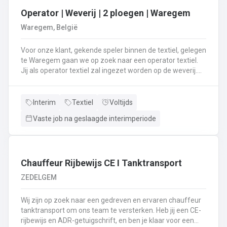
Operator | Weverij | 2 ploegen | Waregem
Waregem, België
Voor onze klant, gekende speler binnen de textiel, gelegen
te Waregem gaan we op zoek naar een operator textiel.
Jij als operator textiel zal ingezet worden op de weverij.
Je bent verantwoordelijk voor het maken van de bomen
voor de weverij;Je assembleert de voorbomen tot een
weefboom;Het herstellen van draadbreuken en draden;Je
Interim
Textiel
Voltijds
verzorgt het intellen in
Vaste job na geslaagde interimperiode
rietenJe kiest op lange termijn voor een job in een 2-
ploegenstelsel.⏰ (vroege ploeg: 5u – 13u15 / late ploeg:
13u15 – 21u30) Stuur jouw cv en motivatie via onze site
⬇️ of bel ons op 09 381 91 95!
Chauffeur Rijbewijs CE I Tanktransport
ZEDELGEM
Wij zijn op zoek naar een gedreven en ervaren chauffeur
tanktransport om ons team te versterken. Heb jij een CE-
rijbewijs en ADR-getuigschrift, en ben je klaar voor een