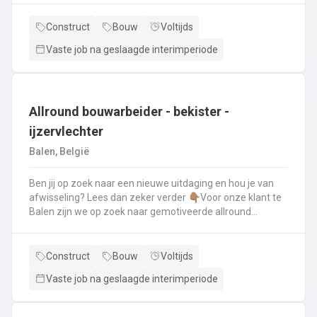
renovatie- en herstellingswerkzaamheden aan een dak.
Wat ga je doen? 👷‍♂️ Nieuwbouw, renovaties en
Construct
Bouw
Voltijds
herstellingswerken van industriële daken.🏡 Hellende
Vaste job na geslaagde interimperiode
daken (pannen, leien,...) én platte daken.🧱 Gevel-, lood-,
zink- en koperwerken.☀️ De installatie van o.a. dakramen,
lichtkoepels, isolatie en zonnepanelen!
Allround bouwarbeider - bekister -
ijzervlechter
Balen, België
Ben jij op zoek naar een nieuwe uitdaging en hou je van
afwisseling? Lees dan zeker verder 👇🏽Voor onze klant te
Balen zijn we op zoek naar gemotiveerde allround
bouwarbeider die thuis is binnen de bouwwereld, specifiek
binnen het bekisten & ijzervlechter 💪🏽 Jouw takenpakket :
🧱 Bewapening maken voor betonconstructies (vloeren,
Construct
Bouw
Voltijds
kolommen, fundering,..) en plaatsenWapeningsstaven op
Vaste job na geslaagde interimperiode
maat maken (knippen en buigen) en
plaatsenOndersteunen bij het bekisten + storten van
beton op de werf...