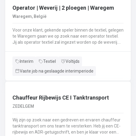
Operator | Weverij | 2 ploegen | Waregem
Waregem, België
Voor onze klant, gekende speler binnen de textiel, gelegen
te Waregem gaan we op zoek naar een operator textiel.
Jij als operator textiel zal ingezet worden op de weverij.
Je bent verantwoordelijk voor het maken van de bomen
voor de weverij;Je assembleert de voorbomen tot een
weefboom;Het herstellen van draadbreuken en draden;Je
Interim
Textiel
Voltijds
verzorgt het intellen in
Vaste job na geslaagde interimperiode
rietenJe kiest op lange termijn voor een job in een 2-
ploegenstelsel.⏰ (vroege ploeg: 5u – 13u15 / late ploeg:
13u15 – 21u30) Stuur jouw cv en motivatie via onze site
⬇️ of bel ons op 09 381 91 95!
Chauffeur Rijbewijs CE I Tanktransport
ZEDELGEM
Wij zijn op zoek naar een gedreven en ervaren chauffeur
tanktransport om ons team te versterken. Heb jij een CE-
rijbewijs en ADR-getuigschrift, en ben je klaar voor een