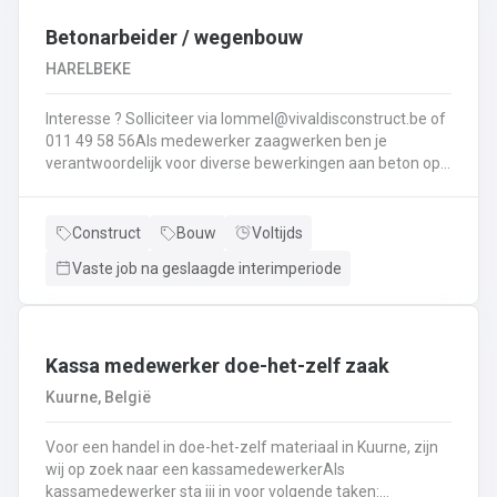
Interesse ? Solliciteer via lommel@ vivaldisconstruct.be of 011 4
Betonarbeider / wegenbouw
HARELBEKE
Interesse ? Solliciteer via lommel@vivaldisconstruct.be of
011 49 58 56Als medewerker zaagwerken ben je
verantwoordelijk voor diverse bewerkingen aan beton op
verschillende locaties doorheen België.Wat behoort er tot
jouw takenpakekt?Uitvoeren van zaag- en
boorwerk.Aanbrengen van voegvullingen.Schuren en
Construct
Bouw
Voltijds
polijsten van beton.Correct en veilig bedienen van
Vaste job na geslaagde interimperiode
machines.Diamantzagen en -boren...
Kassa medewerker doe-het-zelf zaak
Kuurne, België
Voor een handel in doe-het-zelf materiaal in Kuurne, zijn
wij op zoek naar een kassamedewerkerAls
kassamedewerker sta jij in voor volgende taken: