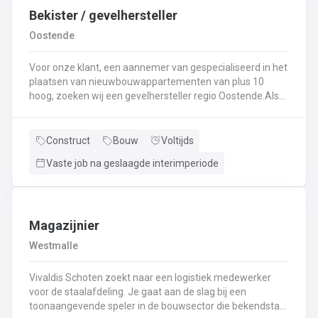
Bekister / gevelhersteller
Oostende
Voor onze klant, een aannemer van gespecialiseerd in het
plaatsen van nieuwbouwappartementen van plus 10
hoog, zoeken wij een gevelhersteller regio Oostende.Als
gevelhersteller, betonarbeider, bekister wordt je
tewerkgesteld in kleine ploegen van een 3 à 5-tal
collegas. Je zal voornamelijk ingezet worden voor:
Construct
Bouw
Voltijds
Reinigen renoveren en beschermen van industriële
Vaste job na geslaagde interimperiode
gevel;Opnieuw voegen van bakstenen;Renovatie van
gevelbekleding;Gebruik maken van deze technieken: crepi
bepleistering steenstrips hout bakstenen;Verwijderen van
slechte beton herbehandelen van de aangetaste
wapening en voorzien van een beschermlaag;Herstellen
Magazijnier
van beton met hoogwaardige reparatiemortel. Beton is je
Westmalle
2de natuur en heeft weinig geheimen voor jou. Je weet de
vrijheid in de bouwsector te waarderen en weet van
Vivaldis Schoten zoekt naar een logistiek medewerker
aanpakken. Dan is dit zeker de job voor jou!
voor de staalafdeling. Je gaat aan de slag bij een
toonaangevende speler in de bouwsector die bekendstaat