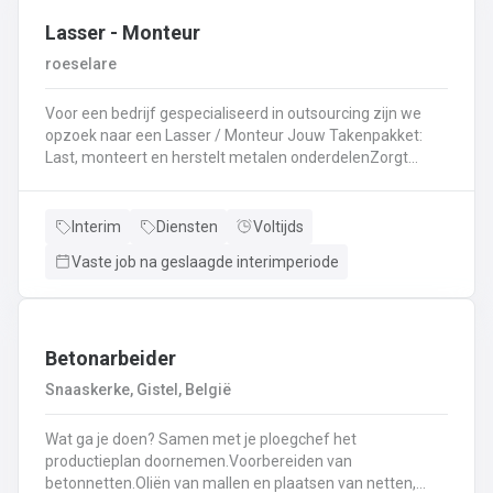
Lasser - Monteur
roeselare
Voor een bedrijf gespecialiseerd in outsourcing zijn we
opzoek naar een Lasser / Monteur Jouw Takenpakket:
Last, monteert en herstelt metalen onderdelenZorgt
ervoor dat alle onderdelen piekfijn en veilig in elkaar
zittenLeest technische plannen en tekeningen met
gemakBepaalt en past de juiste lastechniek toe
Interim
Diensten
Voltijds
(MIG/MAG, TIG, MMA)Werkt nauwkeurig en
Vaste job na geslaagde interimperiode
kwaliteitsgericht volgens veiligheidsvoorschriftenDraagt
bij aan een stevige en duurzame basis voor elk project
Betonarbeider
Snaaskerke, Gistel, België
Wat ga je doen? Samen met je ploegchef het
productieplan doornemen.Voorbereiden van
betonnetten.Oliën van mallen en plaatsen van netten,