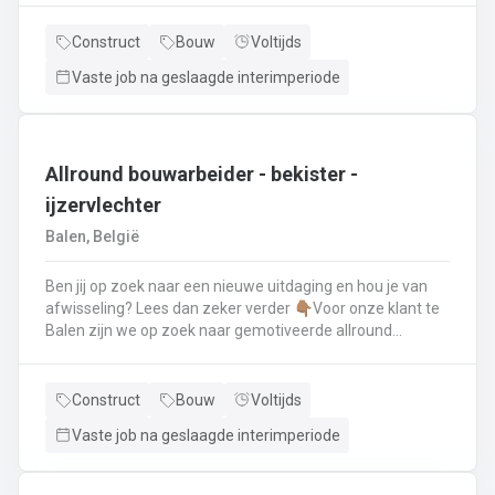
renovatie- en herstellingswerkzaamheden aan een dak.
Wat ga je doen? 👷‍♂️ Nieuwbouw, renovaties en
Construct
Bouw
Voltijds
herstellingswerken van industriële daken.🏡 Hellende
Vaste job na geslaagde interimperiode
daken (pannen, leien,...) én platte daken.🧱 Gevel-, lood-,
zink- en koperwerken.☀️ De installatie van o.a. dakramen,
lichtkoepels, isolatie en zonnepanelen!
Allround bouwarbeider - bekister -
ijzervlechter
Balen, België
Ben jij op zoek naar een nieuwe uitdaging en hou je van
afwisseling? Lees dan zeker verder 👇🏽Voor onze klant te
Balen zijn we op zoek naar gemotiveerde allround
bouwarbeider die thuis is binnen de bouwwereld, specifiek
binnen het bekisten & ijzervlechter 💪🏽 Jouw takenpakket :
🧱 Bewapening maken voor betonconstructies (vloeren,
Construct
Bouw
Voltijds
kolommen, fundering,..) en plaatsenWapeningsstaven op
Vaste job na geslaagde interimperiode
maat maken (knippen en buigen) en
plaatsenOndersteunen bij het bekisten + storten van
beton op de werf...