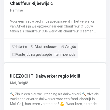
op.Plichtsbewust werken: Je voert brandstofleveringen
Chauffeur Rijbewijs c
steeds veilig en netjes uit.Fit blijven: Je blijft in beweging
Hamme
tijdens je werk – extra fitness is overbodig!Trots op je
truck: Je houdt je eigen Scania of Volvo in topconditie, en
Voor een nieuw bedrijf gespecialiseerd in het verwerken
meldt technische problemen tijdig.Werken aan de beste
van Afval zijn we opzoek naar een Chauffeur C Jouw
versie van jezelf: Elke dag werk je aan jezelf, door continu
taken als Chauffeur CJe werkt als chauffeur C samen
te leren en verbeteren.
met een collega in een team dat de rolcontainers gaat
ledigen bij onze klantenHierbij volg je nauwgezet de
veiligheidsvoorschriften, het verkeersreglement en de
Interim
Machinebouw
Voltijds
technische procedures van de werkmiddelen (beladings-
Vaste job na geslaagde interimperiode
en perssysteem van de ophaalwagen). Veiligheid komt
steeds op de eerste plaats!Je rijdt economisch, defensief
en milieubewustJe registreert en volgt
activiteitengegevens op via de boordcomputerJe reinigt
en voert het basisonderhoud uit aan de voertuigenDit alles
‼️GEZOCHT: Dakwerker regio Mol‼️
doe je met de glimlach en een grote portie enthousiasme
Mol, België
🔨 Zin in een nieuwe uitdaging als dakwerker? 🔨 Vivaldis
zoekt een ervaren dakwerker voor een familiebedrijf in
Mol! Ga jij hun team versterken? 💪 Waar kom je terecht ?
MolEen familiebedrijf gespecialiseerd in nieuwbouw als