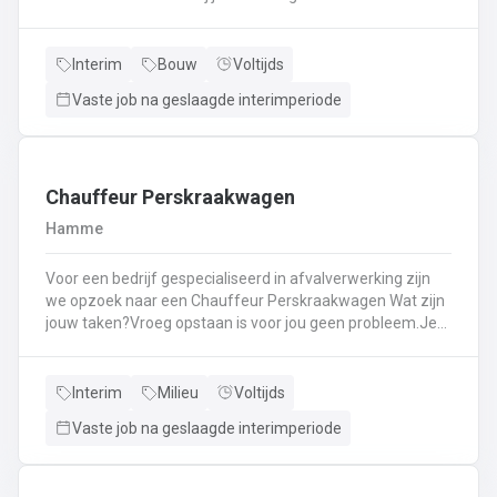
Kassawerk - klantenbedieningAanvullen van rekken, klein
materiaal (licht fysiek werk)Optimale klantenserviceLicht
administratief werk - op termijn: input van klantenorders,
Interim
Bouw
Voltijds
herstellingen etc. + opvolgen Instaan voor de verfmenging
Vaste job na geslaagde interimperiode
- op termijn
Chauffeur Perskraakwagen
Hamme
Voor een bedrijf gespecialiseerd in afvalverwerking zijn
we opzoek naar een Chauffeur Perskraakwagen Wat zijn
jouw taken?Vroeg opstaan is voor jou geen probleem.Je
rijd met een perskraakwagenAfvalophalingVertrekplaats
Waasland
Interim
Milieu
Voltijds
Vaste job na geslaagde interimperiode