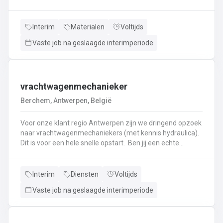
haken, en wapening in de bekisting.Gieten van
beton.Ontkisten van vormen en uitvoeren van de
eindafwerking.Frezen, boren, en zagen in de
Interim
Materialen
Voltijds
producten.Schoonmaken van mallen en zorgen dat ze
Vaste job na geslaagde interimperiode
klaar zijn voor gebruik.Opruimen van de werkplaats en
naleven van veiligheids-, kwaliteits-, en milieuregels.
vrachtwagenmechanieker
Berchem, Antwerpen, België
Voor onze klant regio Antwerpen zijn we dringend opzoek
naar vrachtwagenmechaniekers (met kennis hydraulica).
Dit is voor een hele snelle opstart. Ben jij een echte
specialist in techniek van vrachtwagens? Ben
je gepassioneerd door vrachtwagens en hun mechaniek?
Dan ben jij de persoon die wij zoeken!
Interim
Diensten
Voltijds
Vaste job na geslaagde interimperiode