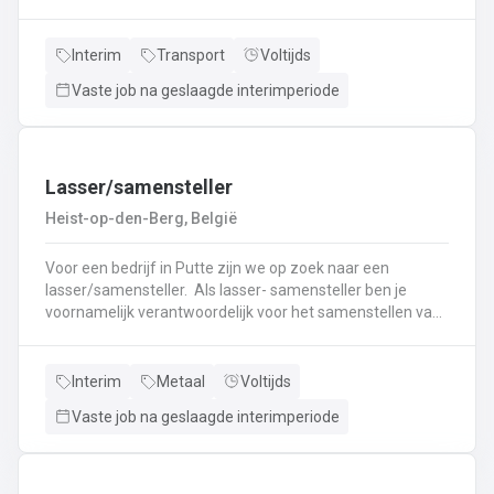
nieuwe uitdaging? Lees dan snel verder! Wat ga je doen?
Veilig en tijdig transporteren van diverse
vloeistoffen.Laden en lossen volgens de voorgeschreven
Interim
Transport
Voltijds
procedures.Controleren van lading en bijbehorende
Vaste job na geslaagde interimperiode
documenten.Naleven van rij- en rusttijden en ADR-
regelgeving.Uitvoeren van eerstelijns onderhoud en
inspectie van de tankwagen.Efficiënte communicatie met
planning en klanten.
Lasser/samensteller
Heist-op-den-Berg, België
Voor een bedrijf in Putte zijn we op zoek naar een
lasser/samensteller. Als lasser- samensteller ben je
voornamelijk verantwoordelijk voor het samenstellen van
staalconstructies en het uitvoeren van
laswerkzaamheden.Je vormt een belangrijke schakel bij
het realiseren van onze projecten.Je werkt samen met
Interim
Metaal
Voltijds
een grote groep enthousiaste collega’s.Je valt onder de
Vaste job na geslaagde interimperiode
dagelijkse leiding van Atelierverantwoordelijke.