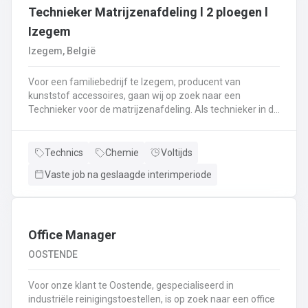
Technieker Matrijzenafdeling l 2 ploegen l
Izegem
Izegem, België
Voor een familiebedrijf te Izegem, producent van
kunststof accessoires, gaan wij op zoek naar een
Technieker voor de matrijzenafdeling. Als technieker in de
productie ben je enerzijds betrokken bij het uitvoeren van
matrijswissels.Anderzijds sta je in voor de opstart van de
productie en stel je de machines correct in.Bovendien
Technics
Chemie
Voltijds
controleer je en valideer je de opstart van nieuwe series,
Vaste job na geslaagde interimperiode
analyseer je fouten en waar nodig neem je corrigerende
maatregelen.Je controleert de conformiteit van de eerste
geproduceerde onderdelen met het oog op het opstarten
van de productie en stuurt bij waar nodig.De controle van
de veiligheidssystemen behoort eveneens tot jouw
Office Manager
takenpakket.Bij dit alles hou je een globaal overzicht van
OOSTENDE
de productie en anticipeer je op veranderingen.
Voor onze klant te Oostende, gespecialiseerd in
industriële reinigingstoestellen, is op zoek naar een office