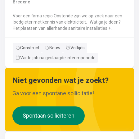
Bredene
wijzigingen aan leidingen aanbrengen.Werken met
ferrometalen zoals gietijzer en staal.
Voor een firma regio Oostende zijn we op zoek naar een
loodgieter met kennis van elektriciteit. Wat ga je doen?
Het plaatsen van allerhande sanitaire installaties +
centrale verwarmingLeggen en aansluiten van leidingen,
buizen,...Plaatsen van verwarmingsketels, radiatoren,
sanitaire toestellenBij Klanten herstellingen gaan
Construct
Bouw
Voltijds
uitvoeren
Vaste job na geslaagde interimperiode
Neem gerust de vacature even door! Indien je nog vragen hebt, k
Niet gevonden wat je zoekt?
Ga voor een spontane sollicitatie!
Spontaan solliciteren