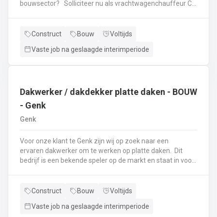
bouwsector? Solliciteer nu als vrachtwagenchauffeur CE
via genk@vivaldisconstruct. be of bel naar 089/511458
Onze klant te Genk, gespecialiseerd in de wegenbouw, is
op zoek naar een ervaren meewerkend chauffeur CE. Als
Construct
Bouw
Voltijds
meewerkend chauffeur CE sta je in voor: De aanvoer van
Vaste job na geslaagde interimperiode
materialen en meewerken op de werf:plaatsen en
aansluiten straatkolken,afwerken beton, inritten
aanpassen, klinkeren, plaatsen borduren, ...Rijden met de
kipper en dieplader
Dakwerker / dakdekker platte daken - BOUW
- Genk
Genk
Voor onze klant te Genk zijn wij op zoek naar een
ervaren dakwerker om te werken op platte daken. Dit
bedrijf is een bekende speler op de markt en staat in voor
het plaatsen van platte daken op industriële werven. Zij
werken zowel met roofing als EPDM. De werven zijn
gelegen over heel België. Ben jij op zoek naar een nieuwe
Construct
Bouw
Voltijds
job als dakwerker en ken jij de kneepjes van het vak?Dan
Vaste job na geslaagde interimperiode
ben jij dé kandidaat die we zoeken! Als dakwerker: Werk je