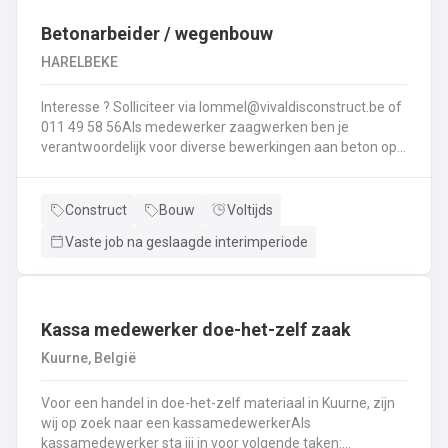
Interesse ? Solliciteer via lommel@ vivaldisconstruct.be of 011 4
Betonarbeider / wegenbouw
HARELBEKE
Interesse ? Solliciteer via lommel@vivaldisconstruct.be of
011 49 58 56Als medewerker zaagwerken ben je
verantwoordelijk voor diverse bewerkingen aan beton op
verschillende locaties doorheen België.Wat behoort er tot
jouw takenpakekt?Uitvoeren van zaag- en
boorwerk.Aanbrengen van voegvullingen.Schuren en
Construct
Bouw
Voltijds
polijsten van beton.Correct en veilig bedienen van
Vaste job na geslaagde interimperiode
machines.Diamantzagen en -boren...
Kassa medewerker doe-het-zelf zaak
Kuurne, België
Voor een handel in doe-het-zelf materiaal in Kuurne, zijn
wij op zoek naar een kassamedewerkerAls
kassamedewerker sta jij in voor volgende taken: