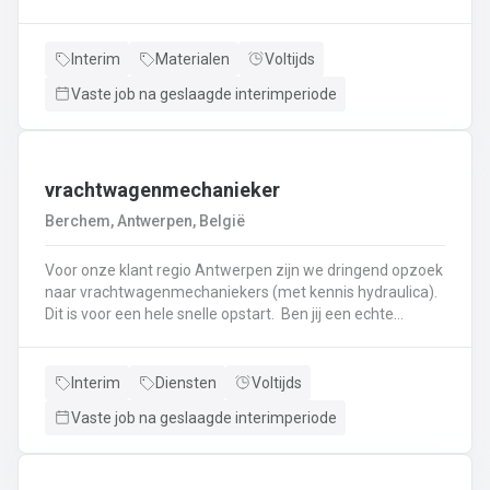
haken, en wapening in de bekisting.Gieten van
beton.Ontkisten van vormen en uitvoeren van de
eindafwerking.Frezen, boren, en zagen in de
Interim
Materialen
Voltijds
producten.Schoonmaken van mallen en zorgen dat ze
Vaste job na geslaagde interimperiode
klaar zijn voor gebruik.Opruimen van de werkplaats en
naleven van veiligheids-, kwaliteits-, en milieuregels.
vrachtwagenmechanieker
Berchem, Antwerpen, België
Voor onze klant regio Antwerpen zijn we dringend opzoek
naar vrachtwagenmechaniekers (met kennis hydraulica).
Dit is voor een hele snelle opstart. Ben jij een echte
specialist in techniek van vrachtwagens? Ben
je gepassioneerd door vrachtwagens en hun mechaniek?
Dan ben jij de persoon die wij zoeken!
Interim
Diensten
Voltijds
Vaste job na geslaagde interimperiode