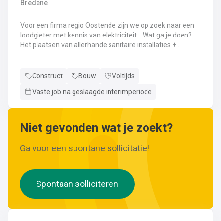
Bredene
wijzigingen aan leidingen aanbrengen.Werken met
ferrometalen zoals gietijzer en staal.
Voor een firma regio Oostende zijn we op zoek naar een
loodgieter met kennis van elektriciteit. Wat ga je doen?
Het plaatsen van allerhande sanitaire installaties +
centrale verwarmingLeggen en aansluiten van leidingen,
buizen,...Plaatsen van verwarmingsketels, radiatoren,
sanitaire toestellenBij Klanten herstellingen gaan
Construct
Bouw
Voltijds
uitvoeren
Vaste job na geslaagde interimperiode
Neem gerust de vacature even door! Indien je nog vragen hebt, k
Niet gevonden wat je zoekt?
Ga voor een spontane sollicitatie!
Spontaan solliciteren