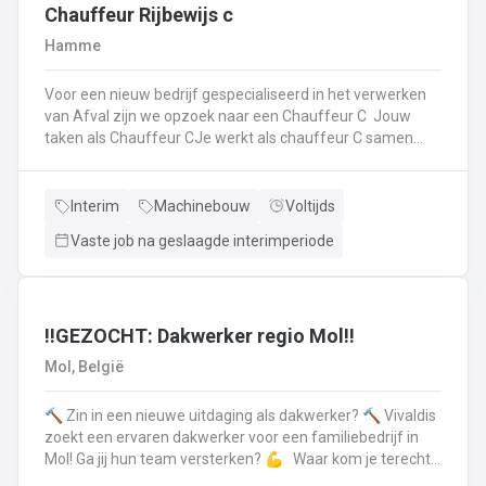
op.Plichtsbewust werken: Je voert brandstofleveringen
Chauffeur Rijbewijs c
steeds veilig en netjes uit.Fit blijven: Je blijft in beweging
Hamme
tijdens je werk – extra fitness is overbodig!Trots op je
truck: Je houdt je eigen Scania of Volvo in topconditie, en
Voor een nieuw bedrijf gespecialiseerd in het verwerken
meldt technische problemen tijdig.Werken aan de beste
van Afval zijn we opzoek naar een Chauffeur C Jouw
versie van jezelf: Elke dag werk je aan jezelf, door continu
taken als Chauffeur CJe werkt als chauffeur C samen
te leren en verbeteren.
met een collega in een team dat de rolcontainers gaat
ledigen bij onze klantenHierbij volg je nauwgezet de
veiligheidsvoorschriften, het verkeersreglement en de
Interim
Machinebouw
Voltijds
technische procedures van de werkmiddelen (beladings-
Vaste job na geslaagde interimperiode
en perssysteem van de ophaalwagen). Veiligheid komt
steeds op de eerste plaats!Je rijdt economisch, defensief
en milieubewustJe registreert en volgt
activiteitengegevens op via de boordcomputerJe reinigt
en voert het basisonderhoud uit aan de voertuigenDit alles
‼️GEZOCHT: Dakwerker regio Mol‼️
doe je met de glimlach en een grote portie enthousiasme
Mol, België
🔨 Zin in een nieuwe uitdaging als dakwerker? 🔨 Vivaldis
zoekt een ervaren dakwerker voor een familiebedrijf in
Mol! Ga jij hun team versterken? 💪 Waar kom je terecht ?
MolEen familiebedrijf gespecialiseerd in nieuwbouw als