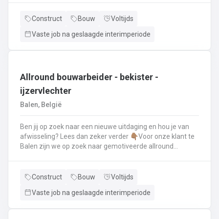
renovatie- en herstellingswerkzaamheden aan een dak.
Wat ga je doen? 👷‍♂️ Nieuwbouw, renovaties en
Construct
Bouw
Voltijds
herstellingswerken van industriële daken.🏡 Hellende
Vaste job na geslaagde interimperiode
daken (pannen, leien,...) én platte daken.🧱 Gevel-, lood-,
zink- en koperwerken.☀️ De installatie van o.a. dakramen,
lichtkoepels, isolatie en zonnepanelen!
Allround bouwarbeider - bekister -
ijzervlechter
Balen, België
Ben jij op zoek naar een nieuwe uitdaging en hou je van
afwisseling? Lees dan zeker verder 👇🏽Voor onze klant te
Balen zijn we op zoek naar gemotiveerde allround
bouwarbeider die thuis is binnen de bouwwereld, specifiek
binnen het bekisten & ijzervlechter 💪🏽 Jouw takenpakket :
🧱 Bewapening maken voor betonconstructies (vloeren,
Construct
Bouw
Voltijds
kolommen, fundering,..) en plaatsenWapeningsstaven op
Vaste job na geslaagde interimperiode
maat maken (knippen en buigen) en
plaatsenOndersteunen bij het bekisten + storten van
beton op de werf...