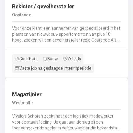
Bekister / gevelhersteller
Oostende
Voor onze klant, een aannemer van gespecialiseerd in het
plaatsen van nieuwbouwappartementen van plus 10
hoog, zoeken wij een gevelhersteller regio Oostende.Als
gevelhersteller, betonarbeider, bekister wordt je
tewerkgesteld in kleine ploegen van een 3 à 5-tal
collegas. Je zal voornamelijk ingezet worden voor:
Construct
Bouw
Voltijds
Reinigen renoveren en beschermen van industriële
Vaste job na geslaagde interimperiode
gevel;Opnieuw voegen van bakstenen;Renovatie van
gevelbekleding;Gebruik maken van deze technieken: crepi
bepleistering steenstrips hout bakstenen;Verwijderen van
slechte beton herbehandelen van de aangetaste
wapening en voorzien van een beschermlaag;Herstellen
Magazijnier
van beton met hoogwaardige reparatiemortel. Beton is je
Westmalle
2de natuur en heeft weinig geheimen voor jou. Je weet de
vrijheid in de bouwsector te waarderen en weet van
Vivaldis Schoten zoekt naar een logistiek medewerker
aanpakken. Dan is dit zeker de job voor jou!
voor de staalafdeling. Je gaat aan de slag bij een
toonaangevende speler in de bouwsector die bekendstaat