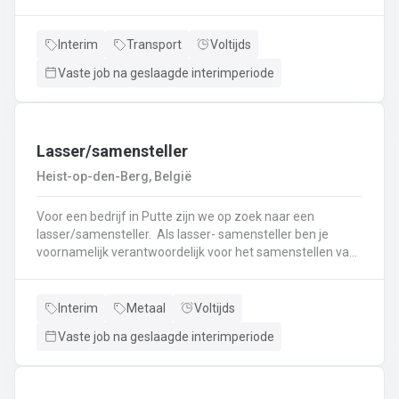
nieuwe uitdaging? Lees dan snel verder! Wat ga je doen?
Veilig en tijdig transporteren van diverse
vloeistoffen.Laden en lossen volgens de voorgeschreven
Interim
Transport
Voltijds
procedures.Controleren van lading en bijbehorende
Vaste job na geslaagde interimperiode
documenten.Naleven van rij- en rusttijden en ADR-
regelgeving.Uitvoeren van eerstelijns onderhoud en
inspectie van de tankwagen.Efficiënte communicatie met
planning en klanten.
Lasser/samensteller
Heist-op-den-Berg, België
Voor een bedrijf in Putte zijn we op zoek naar een
lasser/samensteller. Als lasser- samensteller ben je
voornamelijk verantwoordelijk voor het samenstellen van
staalconstructies en het uitvoeren van
laswerkzaamheden.Je vormt een belangrijke schakel bij
het realiseren van onze projecten.Je werkt samen met
Interim
Metaal
Voltijds
een grote groep enthousiaste collega’s.Je valt onder de
Vaste job na geslaagde interimperiode
dagelijkse leiding van Atelierverantwoordelijke.