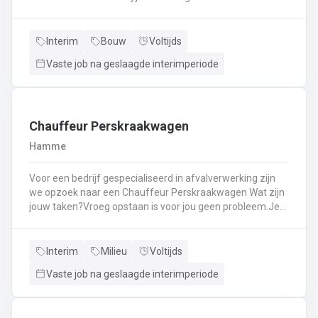
Kassawerk - klantenbedieningAanvullen van rekken, klein
materiaal (licht fysiek werk)Optimale klantenserviceLicht
administratief werk - op termijn: input van klantenorders,
Interim
Bouw
Voltijds
herstellingen etc. + opvolgen Instaan voor de verfmenging
Vaste job na geslaagde interimperiode
- op termijn
Chauffeur Perskraakwagen
Hamme
Voor een bedrijf gespecialiseerd in afvalverwerking zijn
we opzoek naar een Chauffeur Perskraakwagen Wat zijn
jouw taken?Vroeg opstaan is voor jou geen probleem.Je
rijd met een perskraakwagenAfvalophalingVertrekplaats
Waasland
Interim
Milieu
Voltijds
Vaste job na geslaagde interimperiode