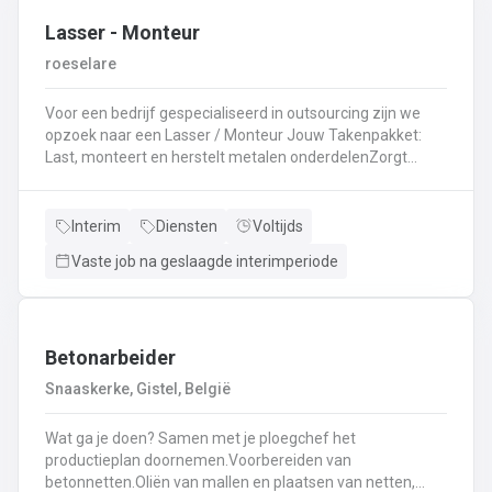
Lasser - Monteur
roeselare
Voor een bedrijf gespecialiseerd in outsourcing zijn we
opzoek naar een Lasser / Monteur Jouw Takenpakket:
Last, monteert en herstelt metalen onderdelenZorgt
ervoor dat alle onderdelen piekfijn en veilig in elkaar
zittenLeest technische plannen en tekeningen met
gemakBepaalt en past de juiste lastechniek toe
Interim
Diensten
Voltijds
(MIG/MAG, TIG, MMA)Werkt nauwkeurig en
Vaste job na geslaagde interimperiode
kwaliteitsgericht volgens veiligheidsvoorschriftenDraagt
bij aan een stevige en duurzame basis voor elk project
Betonarbeider
Snaaskerke, Gistel, België
Wat ga je doen? Samen met je ploegchef het
productieplan doornemen.Voorbereiden van
betonnetten.Oliën van mallen en plaatsen van netten,