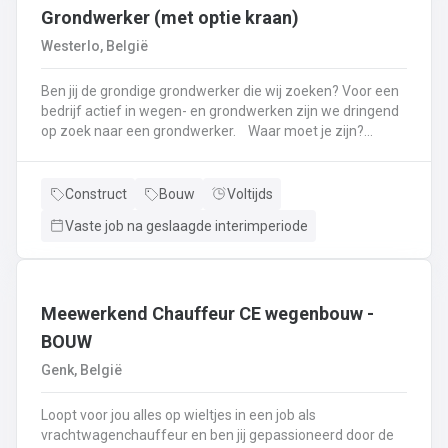
Grondwerker (met optie kraan)
Westerlo, België
Ben jij de grondige grondwerker die wij zoeken? Voor een
bedrijf actief in wegen- en grondwerken zijn we dringend
op zoek naar een grondwerker. Waar moet je zijn?
Westerlo. Wat moet je doen? Openbaren en private
wegenwerken.Plaatsen van boordstenen, klinkers, tegels,
....Grond- en funderingswerken.Parkings
Construct
Bouw
Voltijds
aanleggen.Riolering, pompputten ...Plaatsen van
Vaste job na geslaagde interimperiode
straatkolken, aansluiten van straatkolken op
hoofdriool.Meewerken met de kraan. Optie.
Meewerkend Chauffeur CE wegenbouw -
BOUW
Genk, België
Loopt voor jou alles op wieltjes in een job als
vrachtwagenchauffeur en ben jij gepassioneerd door de