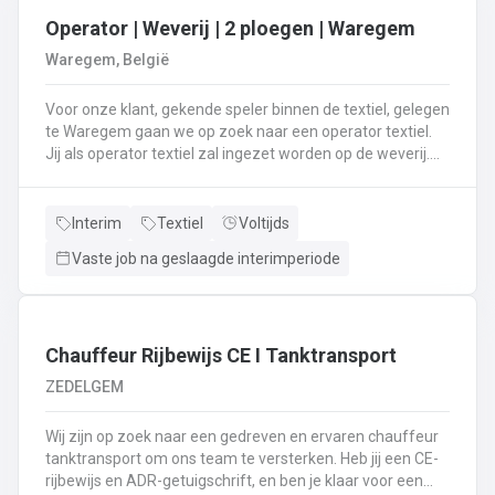
Operator | Weverij | 2 ploegen | Waregem
Waregem, België
Voor onze klant, gekende speler binnen de textiel, gelegen
te Waregem gaan we op zoek naar een operator textiel.
Jij als operator textiel zal ingezet worden op de weverij.
Je bent verantwoordelijk voor het maken van de bomen
voor de weverij;Je assembleert de voorbomen tot een
weefboom;Het herstellen van draadbreuken en draden;Je
Interim
Textiel
Voltijds
verzorgt het intellen in
Vaste job na geslaagde interimperiode
rietenJe kiest op lange termijn voor een job in een 2-
ploegenstelsel.⏰ (vroege ploeg: 5u – 13u15 / late ploeg:
13u15 – 21u30) Stuur jouw cv en motivatie via onze site
⬇️ of bel ons op 09 381 91 95!
Chauffeur Rijbewijs CE I Tanktransport
ZEDELGEM
Wij zijn op zoek naar een gedreven en ervaren chauffeur
tanktransport om ons team te versterken. Heb jij een CE-
rijbewijs en ADR-getuigschrift, en ben je klaar voor een