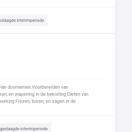
uurzame basis voor elk project
eslaagde interimperiode
ken, en wapening in de bekisting.Gieten van
erking.Frezen, boren, en zagen in de
ar zijn voor gebruik.Opruimen van de werkplaats
.
 geslaagde interimperiode