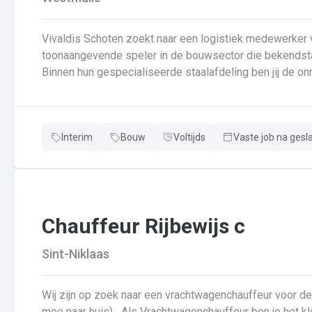
Vivaldis Schoten zoekt naar een logistiek medewerker vo
toonaangevende speler in de bouwsector die bekendstaat
Binnen hun gespecialiseerde staalafdeling ben jij de on
van de interne goederenstroom en het transport. Je we
efficiëntie centraal staan. 📍 Wat kan je van de job verwachten? Laden van vrachtwagens: Je zorgt ervoor
dat afgewerkte staalconstructies correct en tijdig op d
Interim
Bouw
Voltijds
Vaste job na gesl
nauwgezet de vrachtbrieven en veiligheidsregels volgt.I
verplaatsen van zware componenten tussen de lashal, de
Assistentie in de schilderhal: Je ondersteunt het proce
draaien tussen de verschillende fases van de oppervla
Chauffeur Rijbewijs c
Sint-Niklaas
Wij zijn op zoek naar een vrachtwagenchauffeur voor d
mee naar huis) Als Vrachtwagenchauffeur ben je het kloppend hart van ons bedrijf.Je bezorgt onze