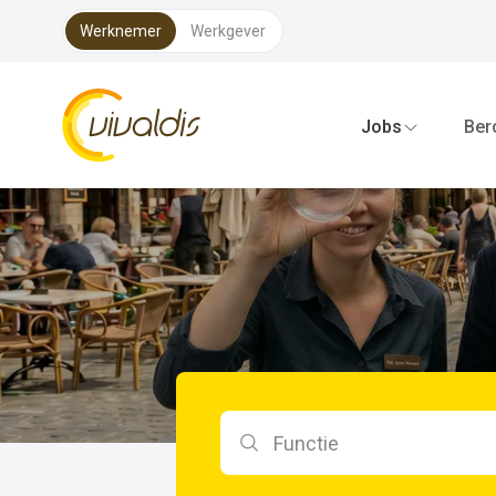
Werknemer
Werkgever
Vivaldis Interim
Jobs
Ber
Zoeken op functie