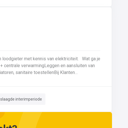
talen zoals gietijzer en staal.
eter met kennis van elektriciteit. Wat ga je
atoren, sanitaire toestellenBij Klanten
n hebt, kan je ons telefonisch of via mail bereiken op 059 80 8
eslaagde interimperiode