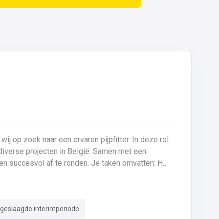
 wij op zoek naar een ervaren pijpfitter. In deze rol
p diverse projecten in België. Samen met een
f te ronden. Je taken omvatten: Het
tes (0,5 mm tot >20 mm in staal en inox).Montage
derhoud aan machines en installaties.Kritische
en nameten van leidingen.Documentatie van lassen
 geslaagde interimperiode
g van ISO-tekeningen en P&ID’s.Herstellingen en