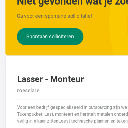
Niet gevonden wat je zo
Ga voor een spontane sollicitatie!
Spontaan solliciteren
Lasser - Monteur
roeselare
Voor een bedrijf gespecialiseerd in outsourcing zijn we 
Takenpakket: Last, monteert en herstelt metalen onderdelenZorgt ervoor dat alle onderdelen piekfijn en
veilig in elkaar zittenLeest technische plannen en tek
lastechniek toe (MIG/MAG, TIG, MMA)Werkt nauwkeurig 