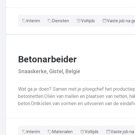
veiligheidsvoorschriftenDraagt bij aan een stevige en d
Interim
Diensten
Voltijds
Vaste job na g
Betonarbeider
Snaaskerke, Gistel, België
Wat ga je doen? Samen met je ploegchef het productieplan doornemen.Voorbereiden van
betonnetten.Oliën van mallen en plaatsen van netten, ha
beton.Ontkisten van vormen en uitvoeren van de eindafw
producten.Schoonmaken van mallen en zorgen dat ze kla
en naleven van veiligheids-, kwaliteits-, en milieuregels
Interim
Materialen
Voltijds
Vaste job na