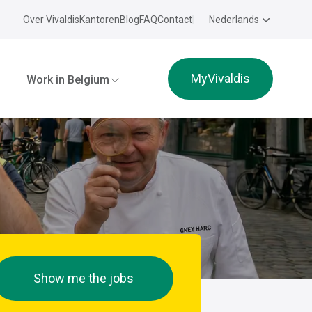
Over Vivaldis
Kantoren
Blog
FAQ
Contact
Nederlands
MyVivaldis
Work in Belgium
Show me the jobs