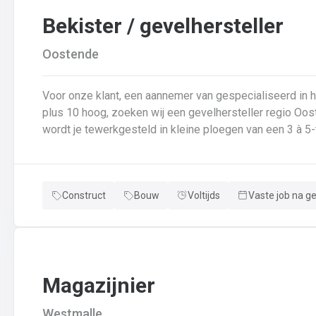
Bekister / gevelhersteller
Oostende
Voor onze klant, een aannemer van gespecialiseerd in
plus 10 hoog, zoeken wij een gevelhersteller regio Oost
wordt je tewerkgesteld in kleine ploegen van een 3 à 5-
voor: Reinigen renoveren en beschermen van industrië
van gevelbekleding;Gebruik maken van deze technieken:
bakstenen;Verwijderen van slechte beton herbehandele
Construct
Bouw
Voltijds
Vaste job na g
een beschermlaag;Herstellen van beton met hoogwaardige reparatiemortel
heeft weinig geheimen voor jou. Je weet de vrijheid in
aanpakken. Dan is dit zeker de job voor jou!
Magazijnier
Westmalle