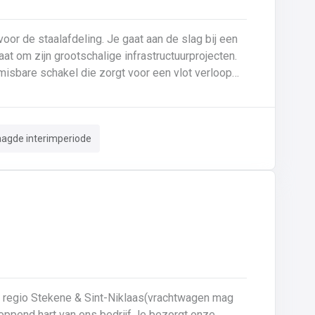
or de staalafdeling. Je gaat aan de slag bij een
 om zijn grootschalige infrastructuurprojecten.
misbare schakel die zorgt voor een vlot verloop
rkt op een modern terrein waar vakmanschap en
e vrachtwagens worden geladen, waarbij je
aagde interimperiode
ntern transport: Je bent verantwoordelijk voor het
 tussenstockage en het buitenterrein. 🛠️
s door staalelementen klaar te leggen en om te
ktebehandeling.Terreinbeheer: Je waakt over de
orde en netheid op het buitenterrein door afval en stapelhout correct te sorteren en op te ruimen. ✅
e regio Stekene & Sint-Niklaas(vrachtwagen mag