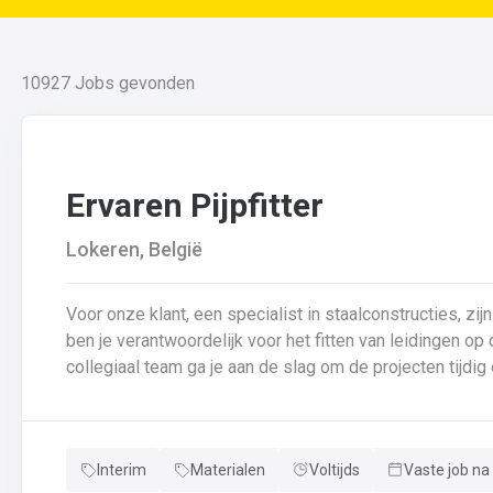
10927
Jobs gevonden
Ervaren Pijpfitter
Lokeren, België
Voor onze klant, een specialist in staalconstructies, zijn
ben je verantwoordelijk voor het fitten van leidingen o
collegiaal team ga je aan de slag om de projecten tijdig en succesvol a
fitten van leidingen van verschillende diameters en dik
van leidingen in samenwerking met je collega’s.Basison
controle van de kwaliteit van laswerk en assemblages 
Interim
Materialen
Voltijds
Vaste job na
en bijhouden van lasdossiers.Interpretatie en uitvoerin