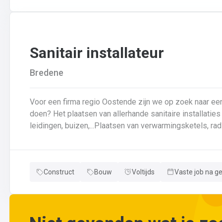
wijzigingen aan leidingen aanbrengen.Werken met ferrome
Sanitair installateur
Bredene
Voor een firma regio Oostende zijn we op zoek naar een loodgi
doen? Het plaatsen van allerhande sanitaire installaties + centrale verwarmingLeggen en aansluiten van
leidingen, buizen,...Plaatsen van verwarmingsketels, radi
herstellingen gaan uitvoeren
Neem gerust de vacature even door! Indien je nog vrage
Construct
Bouw
Voltijds
Vaste job na g