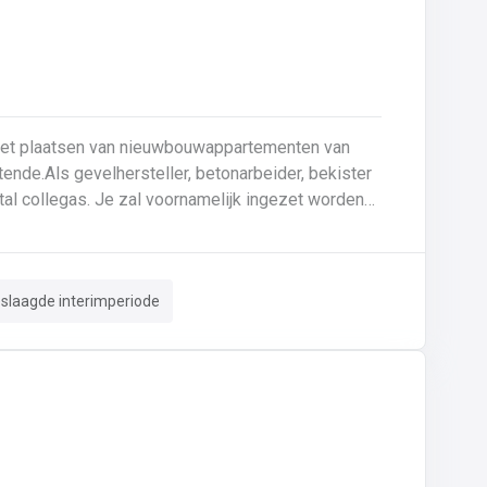
 het plaatsen van nieuwbouwappartementen van
ende.Als gevelhersteller, betonarbeider, bekister
tal collegas. Je zal voornamelijk ingezet worden
le gevel;Opnieuw voegen van bakstenen;Renovatie
 crepi bepleistering steenstrips hout
n van de aangetaste wapening en voorzien van
eslaagde interimperiode
. Beton is je 2de natuur en
 de bouwsector te waarderen en weet van