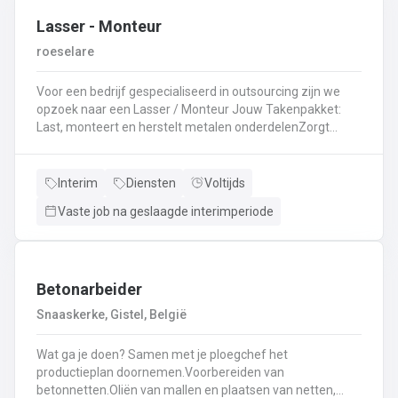
Lasser - Monteur
roeselare
Voor een bedrijf gespecialiseerd in outsourcing zijn we
opzoek naar een Lasser / Monteur Jouw Takenpakket:
Last, monteert en herstelt metalen onderdelenZorgt
ervoor dat alle onderdelen piekfijn en veilig in elkaar
zittenLeest technische plannen en tekeningen met
gemakBepaalt en past de juiste lastechniek toe
Interim
Diensten
Voltijds
(MIG/MAG, TIG, MMA)Werkt nauwkeurig en
Vaste job na geslaagde interimperiode
kwaliteitsgericht volgens veiligheidsvoorschriftenDraagt
bij aan een stevige en duurzame basis voor elk project
Betonarbeider
Snaaskerke, Gistel, België
Wat ga je doen? Samen met je ploegchef het
productieplan doornemen.Voorbereiden van
betonnetten.Oliën van mallen en plaatsen van netten,