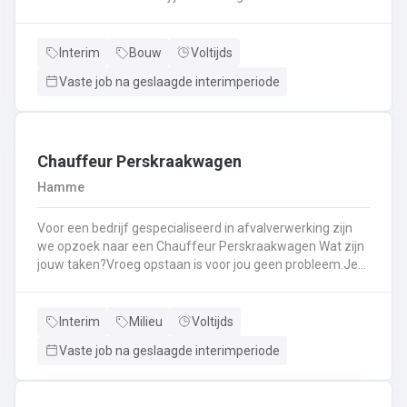
Kassawerk - klantenbedieningAanvullen van rekken, klein
materiaal (licht fysiek werk)Optimale klantenserviceLicht
administratief werk - op termijn: input van klantenorders,
Interim
Bouw
Voltijds
herstellingen etc. + opvolgen Instaan voor de verfmenging
Vaste job na geslaagde interimperiode
- op termijn
Chauffeur Perskraakwagen
Hamme
Voor een bedrijf gespecialiseerd in afvalverwerking zijn
we opzoek naar een Chauffeur Perskraakwagen Wat zijn
jouw taken?Vroeg opstaan is voor jou geen probleem.Je
rijd met een perskraakwagenAfvalophalingVertrekplaats
Waasland
Interim
Milieu
Voltijds
Vaste job na geslaagde interimperiode