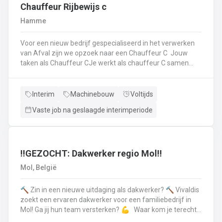
op.Plichtsbewust werken: Je voert brandstofleveringen
Chauffeur Rijbewijs c
steeds veilig en netjes uit.Fit blijven: Je blijft in beweging
Hamme
tijdens je werk – extra fitness is overbodig!Trots op je
truck: Je houdt je eigen Scania of Volvo in topconditie, en
Voor een nieuw bedrijf gespecialiseerd in het verwerken
meldt technische problemen tijdig.Werken aan de beste
van Afval zijn we opzoek naar een Chauffeur C Jouw
versie van jezelf: Elke dag werk je aan jezelf, door continu
taken als Chauffeur CJe werkt als chauffeur C samen
te leren en verbeteren.
met een collega in een team dat de rolcontainers gaat
ledigen bij onze klantenHierbij volg je nauwgezet de
veiligheidsvoorschriften, het verkeersreglement en de
Interim
Machinebouw
Voltijds
technische procedures van de werkmiddelen (beladings-
Vaste job na geslaagde interimperiode
en perssysteem van de ophaalwagen). Veiligheid komt
steeds op de eerste plaats!Je rijdt economisch, defensief
en milieubewustJe registreert en volgt
activiteitengegevens op via de boordcomputerJe reinigt
en voert het basisonderhoud uit aan de voertuigenDit alles
‼️GEZOCHT: Dakwerker regio Mol‼️
doe je met de glimlach en een grote portie enthousiasme
Mol, België
🔨 Zin in een nieuwe uitdaging als dakwerker? 🔨 Vivaldis
zoekt een ervaren dakwerker voor een familiebedrijf in
Mol! Ga jij hun team versterken? 💪 Waar kom je terecht ?
MolEen familiebedrijf gespecialiseerd in nieuwbouw als