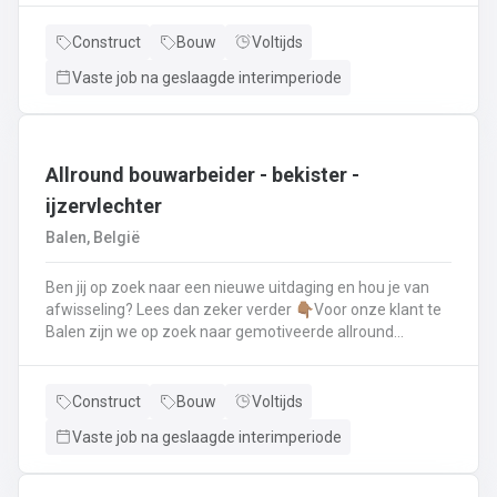
renovatie- en herstellingswerkzaamheden aan een dak.
Wat ga je doen? 👷‍♂️ Nieuwbouw, renovaties en
Construct
Bouw
Voltijds
herstellingswerken van industriële daken.🏡 Hellende
Vaste job na geslaagde interimperiode
daken (pannen, leien,...) én platte daken.🧱 Gevel-, lood-,
zink- en koperwerken.☀️ De installatie van o.a. dakramen,
lichtkoepels, isolatie en zonnepanelen!
Allround bouwarbeider - bekister -
ijzervlechter
Balen, België
Ben jij op zoek naar een nieuwe uitdaging en hou je van
afwisseling? Lees dan zeker verder 👇🏽Voor onze klant te
Balen zijn we op zoek naar gemotiveerde allround
bouwarbeider die thuis is binnen de bouwwereld, specifiek
binnen het bekisten & ijzervlechter 💪🏽 Jouw takenpakket :
🧱 Bewapening maken voor betonconstructies (vloeren,
Construct
Bouw
Voltijds
kolommen, fundering,..) en plaatsenWapeningsstaven op
Vaste job na geslaagde interimperiode
maat maken (knippen en buigen) en
plaatsenOndersteunen bij het bekisten + storten van
beton op de werf...