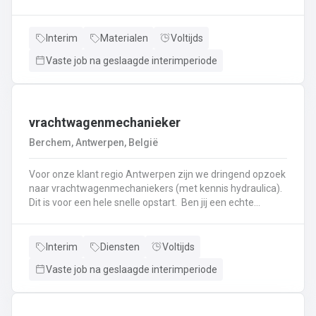
haken, en wapening in de bekisting.Gieten van
beton.Ontkisten van vormen en uitvoeren van de
eindafwerking.Frezen, boren, en zagen in de
Interim
Materialen
Voltijds
producten.Schoonmaken van mallen en zorgen dat ze
Vaste job na geslaagde interimperiode
klaar zijn voor gebruik.Opruimen van de werkplaats en
naleven van veiligheids-, kwaliteits-, en milieuregels.
vrachtwagenmechanieker
Berchem, Antwerpen, België
Voor onze klant regio Antwerpen zijn we dringend opzoek
naar vrachtwagenmechaniekers (met kennis hydraulica).
Dit is voor een hele snelle opstart. Ben jij een echte
specialist in techniek van vrachtwagens? Ben
je gepassioneerd door vrachtwagens en hun mechaniek?
Dan ben jij de persoon die wij zoeken!
Interim
Diensten
Voltijds
Vaste job na geslaagde interimperiode