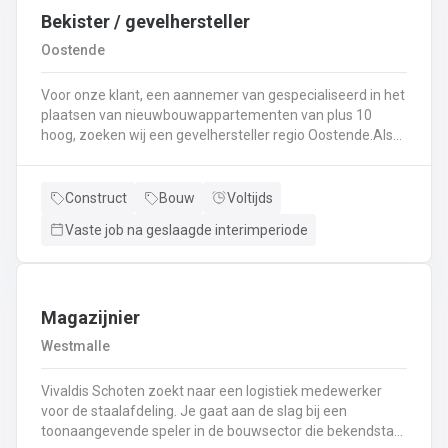
Bekister / gevelhersteller
Oostende
Voor onze klant, een aannemer van gespecialiseerd in het
plaatsen van nieuwbouwappartementen van plus 10
hoog, zoeken wij een gevelhersteller regio Oostende.Als
gevelhersteller, betonarbeider, bekister wordt je
tewerkgesteld in kleine ploegen van een 3 à 5-tal
collegas. Je zal voornamelijk ingezet worden voor:
Construct
Bouw
Voltijds
Reinigen renoveren en beschermen van industriële
Vaste job na geslaagde interimperiode
gevel;Opnieuw voegen van bakstenen;Renovatie van
gevelbekleding;Gebruik maken van deze technieken: crepi
bepleistering steenstrips hout bakstenen;Verwijderen van
slechte beton herbehandelen van de aangetaste
wapening en voorzien van een beschermlaag;Herstellen
Magazijnier
van beton met hoogwaardige reparatiemortel. Beton is je
Westmalle
2de natuur en heeft weinig geheimen voor jou. Je weet de
vrijheid in de bouwsector te waarderen en weet van
Vivaldis Schoten zoekt naar een logistiek medewerker
aanpakken. Dan is dit zeker de job voor jou!
voor de staalafdeling. Je gaat aan de slag bij een
toonaangevende speler in de bouwsector die bekendstaat