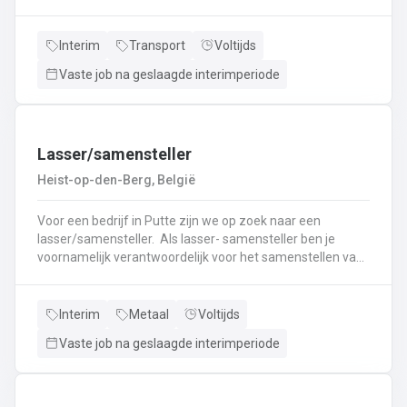
nieuwe uitdaging? Lees dan snel verder! Wat ga je doen?
Veilig en tijdig transporteren van diverse
vloeistoffen.Laden en lossen volgens de voorgeschreven
Interim
Transport
Voltijds
procedures.Controleren van lading en bijbehorende
Vaste job na geslaagde interimperiode
documenten.Naleven van rij- en rusttijden en ADR-
regelgeving.Uitvoeren van eerstelijns onderhoud en
inspectie van de tankwagen.Efficiënte communicatie met
planning en klanten.
Lasser/samensteller
Heist-op-den-Berg, België
Voor een bedrijf in Putte zijn we op zoek naar een
lasser/samensteller. Als lasser- samensteller ben je
voornamelijk verantwoordelijk voor het samenstellen van
staalconstructies en het uitvoeren van
laswerkzaamheden.Je vormt een belangrijke schakel bij
het realiseren van onze projecten.Je werkt samen met
Interim
Metaal
Voltijds
een grote groep enthousiaste collega’s.Je valt onder de
Vaste job na geslaagde interimperiode
dagelijkse leiding van Atelierverantwoordelijke.