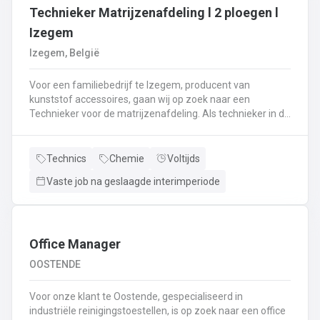
Technieker Matrijzenafdeling l 2 ploegen l
Izegem
Izegem, België
Voor een familiebedrijf te Izegem, producent van
kunststof accessoires, gaan wij op zoek naar een
Technieker voor de matrijzenafdeling. Als technieker in de
productie ben je enerzijds betrokken bij het uitvoeren van
matrijswissels.Anderzijds sta je in voor de opstart van de
productie en stel je de machines correct in.Bovendien
Technics
Chemie
Voltijds
controleer je en valideer je de opstart van nieuwe series,
Vaste job na geslaagde interimperiode
analyseer je fouten en waar nodig neem je corrigerende
maatregelen.Je controleert de conformiteit van de eerste
geproduceerde onderdelen met het oog op het opstarten
van de productie en stuurt bij waar nodig.De controle van
de veiligheidssystemen behoort eveneens tot jouw
Office Manager
takenpakket.Bij dit alles hou je een globaal overzicht van
OOSTENDE
de productie en anticipeer je op veranderingen.
Voor onze klant te Oostende, gespecialiseerd in
industriële reinigingstoestellen, is op zoek naar een office