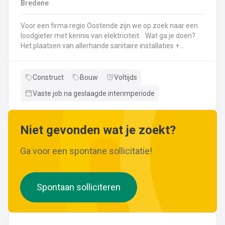
Bredene
wijzigingen aan leidingen aanbrengen.Werken met
ferrometalen zoals gietijzer en staal.
Voor een firma regio Oostende zijn we op zoek naar een
loodgieter met kennis van elektriciteit. Wat ga je doen?
Het plaatsen van allerhande sanitaire installaties +
centrale verwarmingLeggen en aansluiten van leidingen,
buizen,...Plaatsen van verwarmingsketels, radiatoren,
sanitaire toestellenBij Klanten herstellingen gaan
Construct
Bouw
Voltijds
uitvoeren
Vaste job na geslaagde interimperiode
Neem gerust de vacature even door! Indien je nog vragen hebt, k
Niet gevonden wat je zoekt?
Ga voor een spontane sollicitatie!
Spontaan solliciteren