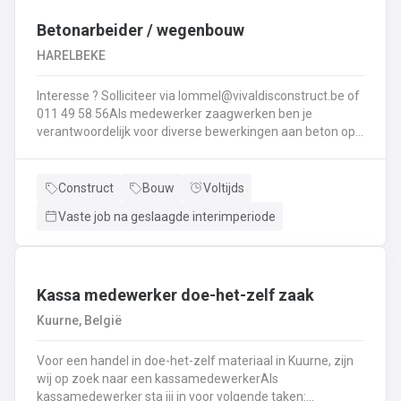
Interesse ? Solliciteer via lommel@ vivaldisconstruct.be of 011 4
Betonarbeider / wegenbouw
HARELBEKE
Interesse ? Solliciteer via lommel@vivaldisconstruct.be of
011 49 58 56Als medewerker zaagwerken ben je
verantwoordelijk voor diverse bewerkingen aan beton op
verschillende locaties doorheen België.Wat behoort er tot
jouw takenpakekt?Uitvoeren van zaag- en
boorwerk.Aanbrengen van voegvullingen.Schuren en
Construct
Bouw
Voltijds
polijsten van beton.Correct en veilig bedienen van
Vaste job na geslaagde interimperiode
machines.Diamantzagen en -boren...
Kassa medewerker doe-het-zelf zaak
Kuurne, België
Voor een handel in doe-het-zelf materiaal in Kuurne, zijn
wij op zoek naar een kassamedewerkerAls
kassamedewerker sta jij in voor volgende taken: