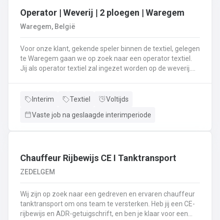
Operator | Weverij | 2 ploegen | Waregem
Waregem, België
Voor onze klant, gekende speler binnen de textiel, gelegen
te Waregem gaan we op zoek naar een operator textiel.
Jij als operator textiel zal ingezet worden op de weverij.
Je bent verantwoordelijk voor het maken van de bomen
voor de weverij;Je assembleert de voorbomen tot een
weefboom;Het herstellen van draadbreuken en draden;Je
Interim
Textiel
Voltijds
verzorgt het intellen in
Vaste job na geslaagde interimperiode
rietenJe kiest op lange termijn voor een job in een 2-
ploegenstelsel.⏰ (vroege ploeg: 5u – 13u15 / late ploeg:
13u15 – 21u30) Stuur jouw cv en motivatie via onze site
⬇️ of bel ons op 09 381 91 95!
Chauffeur Rijbewijs CE I Tanktransport
ZEDELGEM
Wij zijn op zoek naar een gedreven en ervaren chauffeur
tanktransport om ons team te versterken. Heb jij een CE-
rijbewijs en ADR-getuigschrift, en ben je klaar voor een