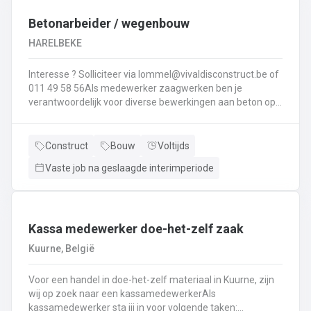
Interesse ? Solliciteer via lommel@ vivaldisconstruct.be of 011 4
Betonarbeider / wegenbouw
HARELBEKE
Interesse ? Solliciteer via lommel@vivaldisconstruct.be of
011 49 58 56Als medewerker zaagwerken ben je
verantwoordelijk voor diverse bewerkingen aan beton op
verschillende locaties doorheen België.Wat behoort er tot
jouw takenpakekt?Uitvoeren van zaag- en
boorwerk.Aanbrengen van voegvullingen.Schuren en
Construct
Bouw
Voltijds
polijsten van beton.Correct en veilig bedienen van
Vaste job na geslaagde interimperiode
machines.Diamantzagen en -boren...
Kassa medewerker doe-het-zelf zaak
Kuurne, België
Voor een handel in doe-het-zelf materiaal in Kuurne, zijn
wij op zoek naar een kassamedewerkerAls
kassamedewerker sta jij in voor volgende taken: