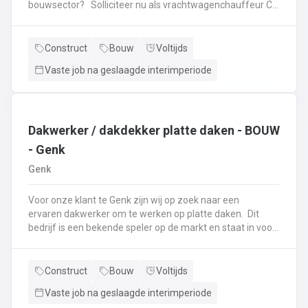
bouwsector? Solliciteer nu als vrachtwagenchauffeur CE
via genk@vivaldisconstruct. be of bel naar 089/511458
Onze klant te Genk, gespecialiseerd in de wegenbouw, is
op zoek naar een ervaren meewerkend chauffeur CE. Als
Construct
Bouw
Voltijds
meewerkend chauffeur CE sta je in voor: De aanvoer van
Vaste job na geslaagde interimperiode
materialen en meewerken op de werf:plaatsen en
aansluiten straatkolken,afwerken beton, inritten
aanpassen, klinkeren, plaatsen borduren, ...Rijden met de
kipper en dieplader
Dakwerker / dakdekker platte daken - BOUW
- Genk
Genk
Voor onze klant te Genk zijn wij op zoek naar een
ervaren dakwerker om te werken op platte daken. Dit
bedrijf is een bekende speler op de markt en staat in voor
het plaatsen van platte daken op industriële werven. Zij
werken zowel met roofing als EPDM. De werven zijn
gelegen over heel België. Ben jij op zoek naar een nieuwe
Construct
Bouw
Voltijds
job als dakwerker en ken jij de kneepjes van het vak?Dan
Vaste job na geslaagde interimperiode
ben jij dé kandidaat die we zoeken! Als dakwerker: Werk je