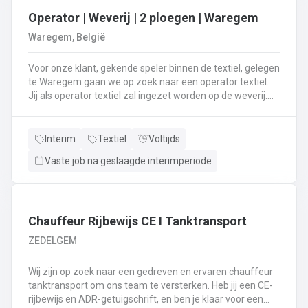
Operator | Weverij | 2 ploegen | Waregem
Waregem, België
Voor onze klant, gekende speler binnen de textiel, gelegen
te Waregem gaan we op zoek naar een operator textiel.
Jij als operator textiel zal ingezet worden op de weverij.
Je bent verantwoordelijk voor het maken van de bomen
voor de weverij;Je assembleert de voorbomen tot een
weefboom;Het herstellen van draadbreuken en draden;Je
Interim
Textiel
Voltijds
verzorgt het intellen in
Vaste job na geslaagde interimperiode
rietenJe kiest op lange termijn voor een job in een 2-
ploegenstelsel.⏰ (vroege ploeg: 5u – 13u15 / late ploeg:
13u15 – 21u30) Stuur jouw cv en motivatie via onze site
⬇️ of bel ons op 09 381 91 95!
Chauffeur Rijbewijs CE I Tanktransport
ZEDELGEM
Wij zijn op zoek naar een gedreven en ervaren chauffeur
tanktransport om ons team te versterken. Heb jij een CE-
rijbewijs en ADR-getuigschrift, en ben je klaar voor een