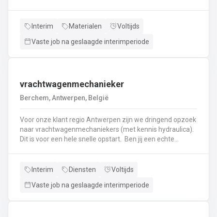
haken, en wapening in de bekisting.Gieten van
beton.Ontkisten van vormen en uitvoeren van de
eindafwerking.Frezen, boren, en zagen in de
Interim
Materialen
Voltijds
producten.Schoonmaken van mallen en zorgen dat ze
Vaste job na geslaagde interimperiode
klaar zijn voor gebruik.Opruimen van de werkplaats en
naleven van veiligheids-, kwaliteits-, en milieuregels.
vrachtwagenmechanieker
Berchem, Antwerpen, België
Voor onze klant regio Antwerpen zijn we dringend opzoek
naar vrachtwagenmechaniekers (met kennis hydraulica).
Dit is voor een hele snelle opstart. Ben jij een echte
specialist in techniek van vrachtwagens? Ben
je gepassioneerd door vrachtwagens en hun mechaniek?
Dan ben jij de persoon die wij zoeken!
Interim
Diensten
Voltijds
Vaste job na geslaagde interimperiode