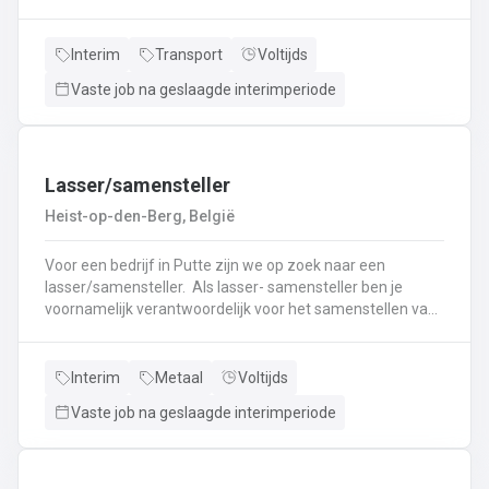
nieuwe uitdaging? Lees dan snel verder! Wat ga je doen?
Veilig en tijdig transporteren van diverse
vloeistoffen.Laden en lossen volgens de voorgeschreven
Interim
Transport
Voltijds
procedures.Controleren van lading en bijbehorende
Vaste job na geslaagde interimperiode
documenten.Naleven van rij- en rusttijden en ADR-
regelgeving.Uitvoeren van eerstelijns onderhoud en
inspectie van de tankwagen.Efficiënte communicatie met
planning en klanten.
Lasser/samensteller
Heist-op-den-Berg, België
Voor een bedrijf in Putte zijn we op zoek naar een
lasser/samensteller. Als lasser- samensteller ben je
voornamelijk verantwoordelijk voor het samenstellen van
staalconstructies en het uitvoeren van
laswerkzaamheden.Je vormt een belangrijke schakel bij
het realiseren van onze projecten.Je werkt samen met
Interim
Metaal
Voltijds
een grote groep enthousiaste collega’s.Je valt onder de
Vaste job na geslaagde interimperiode
dagelijkse leiding van Atelierverantwoordelijke.