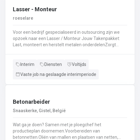
Lasser - Monteur
roeselare
Voor een bedrijf gespecialiseerd in outsourcing zijn we
opzoek naar een Lasser / Monteur Jouw Takenpakket:
Last, monteert en herstelt metalen onderdelenZorgt
ervoor dat alle onderdelen piekfijn en veilig in elkaar
zittenLeest technische plannen en tekeningen met
gemakBepaalt en past de juiste lastechniek toe
Interim
Diensten
Voltijds
(MIG/MAG, TIG, MMA)Werkt nauwkeurig en
Vaste job na geslaagde interimperiode
kwaliteitsgericht volgens veiligheidsvoorschriftenDraagt
bij aan een stevige en duurzame basis voor elk project
Betonarbeider
Snaaskerke, Gistel, België
Wat ga je doen? Samen met je ploegchef het
productieplan doornemen.Voorbereiden van
betonnetten.Oliën van mallen en plaatsen van netten,