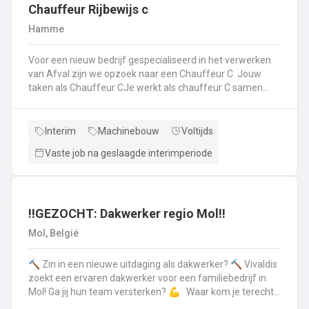
op.Plichtsbewust werken: Je voert brandstofleveringen
Chauffeur Rijbewijs c
steeds veilig en netjes uit.Fit blijven: Je blijft in beweging
Hamme
tijdens je werk – extra fitness is overbodig!Trots op je
truck: Je houdt je eigen Scania of Volvo in topconditie, en
Voor een nieuw bedrijf gespecialiseerd in het verwerken
meldt technische problemen tijdig.Werken aan de beste
van Afval zijn we opzoek naar een Chauffeur C Jouw
versie van jezelf: Elke dag werk je aan jezelf, door continu
taken als Chauffeur CJe werkt als chauffeur C samen
te leren en verbeteren.
met een collega in een team dat de rolcontainers gaat
ledigen bij onze klantenHierbij volg je nauwgezet de
veiligheidsvoorschriften, het verkeersreglement en de
Interim
Machinebouw
Voltijds
technische procedures van de werkmiddelen (beladings-
Vaste job na geslaagde interimperiode
en perssysteem van de ophaalwagen). Veiligheid komt
steeds op de eerste plaats!Je rijdt economisch, defensief
en milieubewustJe registreert en volgt
activiteitengegevens op via de boordcomputerJe reinigt
en voert het basisonderhoud uit aan de voertuigenDit alles
‼️GEZOCHT: Dakwerker regio Mol‼️
doe je met de glimlach en een grote portie enthousiasme
Mol, België
🔨 Zin in een nieuwe uitdaging als dakwerker? 🔨 Vivaldis
zoekt een ervaren dakwerker voor een familiebedrijf in
Mol! Ga jij hun team versterken? 💪 Waar kom je terecht ?
MolEen familiebedrijf gespecialiseerd in nieuwbouw als