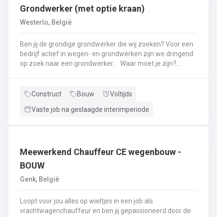
Grondwerker (met optie kraan)
Westerlo, België
Ben jij de grondige grondwerker die wij zoeken? Voor een
bedrijf actief in wegen- en grondwerken zijn we dringend
op zoek naar een grondwerker. Waar moet je zijn?
Westerlo. Wat moet je doen? Openbaren en private
wegenwerken.Plaatsen van boordstenen, klinkers, tegels,
....Grond- en funderingswerken.Parkings
Construct
Bouw
Voltijds
aanleggen.Riolering, pompputten ...Plaatsen van
Vaste job na geslaagde interimperiode
straatkolken, aansluiten van straatkolken op
hoofdriool.Meewerken met de kraan. Optie.
Meewerkend Chauffeur CE wegenbouw -
BOUW
Genk, België
Loopt voor jou alles op wieltjes in een job als
vrachtwagenchauffeur en ben jij gepassioneerd door de