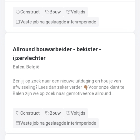
renovatie- en herstellingswerkzaamheden aan een dak.
Wat ga je doen? 👷‍♂️ Nieuwbouw, renovaties en
Construct
Bouw
Voltijds
herstellingswerken van industriële daken.🏡 Hellende
Vaste job na geslaagde interimperiode
daken (pannen, leien,...) én platte daken.🧱 Gevel-, lood-,
zink- en koperwerken.☀️ De installatie van o.a. dakramen,
lichtkoepels, isolatie en zonnepanelen!
Allround bouwarbeider - bekister -
ijzervlechter
Balen, België
Ben jij op zoek naar een nieuwe uitdaging en hou je van
afwisseling? Lees dan zeker verder 👇🏽Voor onze klant te
Balen zijn we op zoek naar gemotiveerde allround
bouwarbeider die thuis is binnen de bouwwereld, specifiek
binnen het bekisten & ijzervlechter 💪🏽 Jouw takenpakket :
🧱 Bewapening maken voor betonconstructies (vloeren,
Construct
Bouw
Voltijds
kolommen, fundering,..) en plaatsenWapeningsstaven op
Vaste job na geslaagde interimperiode
maat maken (knippen en buigen) en
plaatsenOndersteunen bij het bekisten + storten van
beton op de werf...