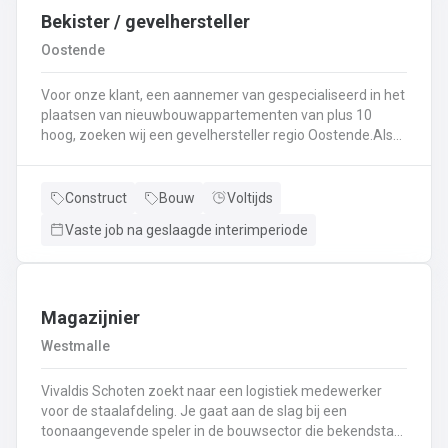
Bekister / gevelhersteller
Oostende
Voor onze klant, een aannemer van gespecialiseerd in het
plaatsen van nieuwbouwappartementen van plus 10
hoog, zoeken wij een gevelhersteller regio Oostende.Als
gevelhersteller, betonarbeider, bekister wordt je
tewerkgesteld in kleine ploegen van een 3 à 5-tal
collegas. Je zal voornamelijk ingezet worden voor:
Construct
Bouw
Voltijds
Reinigen renoveren en beschermen van industriële
Vaste job na geslaagde interimperiode
gevel;Opnieuw voegen van bakstenen;Renovatie van
gevelbekleding;Gebruik maken van deze technieken: crepi
bepleistering steenstrips hout bakstenen;Verwijderen van
slechte beton herbehandelen van de aangetaste
wapening en voorzien van een beschermlaag;Herstellen
Magazijnier
van beton met hoogwaardige reparatiemortel. Beton is je
Westmalle
2de natuur en heeft weinig geheimen voor jou. Je weet de
vrijheid in de bouwsector te waarderen en weet van
Vivaldis Schoten zoekt naar een logistiek medewerker
aanpakken. Dan is dit zeker de job voor jou!
voor de staalafdeling. Je gaat aan de slag bij een
toonaangevende speler in de bouwsector die bekendstaat