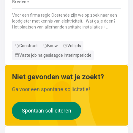
Bredene
wijzigingen aan leidingen aanbrengen.Werken met
ferrometalen zoals gietijzer en staal.
Voor een firma regio Oostende zijn we op zoek naar een
loodgieter met kennis van elektriciteit. Wat ga je doen?
Het plaatsen van allerhande sanitaire installaties +
centrale verwarmingLeggen en aansluiten van leidingen,
buizen,...Plaatsen van verwarmingsketels, radiatoren,
sanitaire toestellenBij Klanten herstellingen gaan
Construct
Bouw
Voltijds
uitvoeren
Vaste job na geslaagde interimperiode
Neem gerust de vacature even door! Indien je nog vragen hebt, k
Niet gevonden wat je zoekt?
Ga voor een spontane sollicitatie!
Spontaan solliciteren