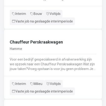
Kassawerk - klantenbedieningAanvullen van rekken, klein
materiaal (licht fysiek werk)Optimale klantenserviceLicht
administratief werk - op termijn: input van klantenorders,
Interim
Bouw
Voltijds
herstellingen etc. + opvolgen Instaan voor de verfmenging
Vaste job na geslaagde interimperiode
- op termijn
Chauffeur Perskraakwagen
Hamme
Voor een bedrijf gespecialiseerd in afvalverwerking zijn
we opzoek naar een Chauffeur Perskraakwagen Wat zijn
jouw taken?Vroeg opstaan is voor jou geen probleem.Je
rijd met een perskraakwagenAfvalophalingVertrekplaats
Waasland
Interim
Milieu
Voltijds
Vaste job na geslaagde interimperiode