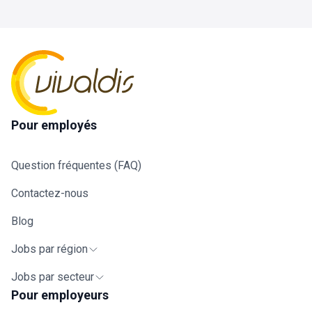
Réalisation des coffrages : Maîtrise
oproepen behand
des coffrages traditionnels,
empathie, rust en
assemblage de panneaux
De medische situ
préfabriqués et mise en place de
snel de juiste hul
l'étançonnement. 📏Mise en œuvre :
(ambulance, repat
Collaboration active au ferraillage et au
ziekenhuizen).🗺️
coulage du béton. 🧱Pose d’éléments
organiseren voor 
structurels : Installation de voiles,
internationale me
colonnes, poutres et prémurs avec
zodat een snelle 
Pour employés
précision. 🏗️Finalisation : Décoffrage
gegarandeerd is.
soigné et entretien du matériel pour
nauwkeurig opvo
garantir la pérennité des outils. 🧹
samenwerken met
Question fréquentes (FAQ)
medische team (
verpleegkundigen
Contactez-nous
als een gerustste
Medisch Hulpverle
Blog
Jobs par région
Jobs par secteur
Pour employeurs