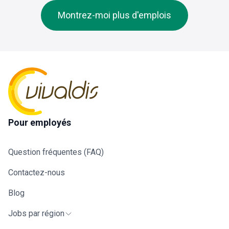
client vous propo
de zinguerie (pose de gouttières,
d'entrer dans ses
Montrez-moi plus d'emplois
descentes d'eau, faîtages, lucarnes,
équipes et de pou
etc.).Gestion et supervision technique
évoluer dans son
du chantier (lecture de plans
secteur. Au quotidien :
complexes, implantation, gestion des
Chargements de
matériaux).Travaux d'isolation et pose
camions en fonct
de matériaux d'étanchéité.Capacité à
de chantiers ;Se 
former et encadrer, si nécessaire, un
sur les différents
aide-couvreur ou un
chantiers en Wall
manœuvre.Respect des normes de
au départ de la r
construction, de l'étanchéité et de la
liégeoise ;Déchar
sécurité en hauteur.
Pour employés
les
différents comp
de l'échafaudage
Question fréquentes (FAQ)
aide à leur mont
;Se rendre sur d'
Contactez-nous
chantiers pour ai
démontage et au
Blog
rangement dans 
camion;Faire la
Jobs par région
vérification et la
remise en stock 