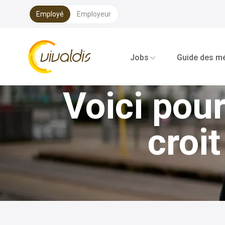
Employé
Employeur
Vivaldis Interim
Retour à l'aperçu
Jobs
Guide des mé
Voici pou
croit