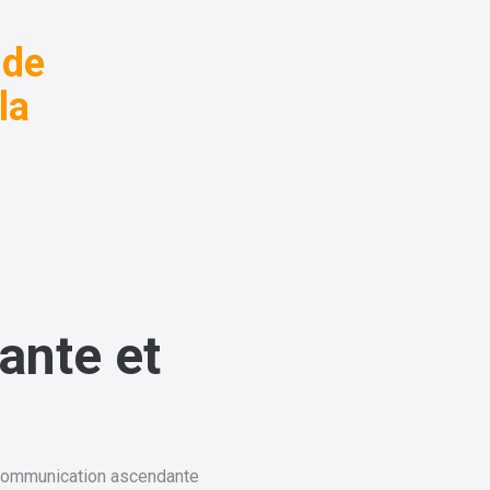
 de
la
ante et
 la communication ascendante