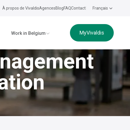
À propos de Vivaldis
Agences
Blog
FAQ
Contact
Français
MyVivaldis
Work in Belgium
management
ration