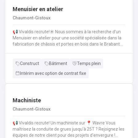
manutention. Ce sera fatigant !!!Travail en hauteur sur
échafaudage en coordination avec la grue pour
Menuisier en atelier
l'approvisionnement en mortier
Chaumont-Gistoux
📢 Vivaldis recrute!☀️ Nous sommes à la recherche d'un
Menuisier en atelier pour une société spécialisée dans la
fabrication de châssis et portes en bois dans le Brabant
Wallon. Voici vos tâches pour le poste de Menuisier en
atelier: Fabrication de châssis en bois.Travailler sur la
rénovation de châssis.Vous utilisez les machines tels que
Construct
Bâtiment
Temps plein
la panneauteuse, la scie circulaire, etc.
Intérim avec option de contrat fixe
Machiniste
Chaumont-Gistoux
📢 Vivaldis recrute! Un machiniste sur 📍 Wavre Vous
maîtrisez la conduite de grues jusqu'à 25T ? Rejoignez les
équipes de notre client pour des projets d'envergure !