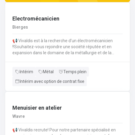
Electromécanicien
Bierges
📢 Vivaldis est à la recherche d'un électromécanicien
!!Souhaitez-vous rejoindre une société réputée et en
expansion dans le domaine de la métallurgie et de la
mécanique ?🛠️ En votre qualité d'électromécanicien, vos
attributions comprennent : Vous avez pour mission
d'assurer la maintenance préventive et corrective des
Intérim
Métal
Temps plein
équipements techniques, mécaniques et électriques pour
Intérim avec option de contrat fixe
le compte de nos clients dans le domaine industriel.Votre
tâche est d'assurer l'efficience maximale et la qualité
irréprochable de l'infrastructure industrielle.Vous êtes en
charge de la maintenance des équipements lorsqu'ils
rencontrent des dysfonctionnements.Votre mission est
Menuisier en atelier
de procéder à l'installation et à la connexion des
Wavre
équipements et matériels.
📢 Vivaldis recrute! Pour notre partenaire spécialisé en