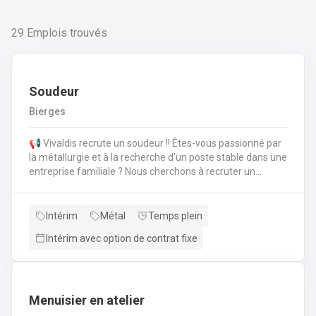
29
Emplois trouvés
Soudeur
Bierges
📢 Vivaldis recrute un soudeur !! Êtes-vous passionné par
la métallurgie et à la recherche d'un poste stable dans une
entreprise familiale ? Nous cherchons à recruter un
soudeur pour intégrer les équipes dynamiques de notre
partenaire basé à Wavre ! Notre client est une entreprise
familiale spécialisée dans la fabrication et l'assemblage
Intérim
Métal
Temps plein
de pièces métalliques de haute précision. Depuis plusieurs
Intérim avec option de contrat fixe
années, ils mettent un point d'honneur à offrir à leurs
clients un travail de qualité tout en conservant un
environnement de travail convivial et humain. 🛠️ Votre
mission en tant que soudeur : Réaliser des soudures TIG
sur de l'aluminium et de l'acier inoxydable en respectant
Menuisier en atelier
les plans techniques.Assemblez et préparez les