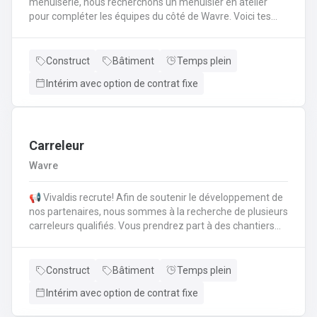
menuiserie, nous recherchons un menuisier en atelier
pour compléter les équipes du côté de Wavre. Voici tes
tâches pour le poste de menuisier en atelier : Tu fabriques
les portes et châssis en bois.Tu utilises les commandes
numériques.Tu manipules les outils en menuiserie tels
Construct
Bâtiment
Temps plein
qu'une panneauteuse, scie circulaire, etc.
Intérim avec option de contrat fixe
Carreleur
Wavre
📢 Vivaldis recrute! Afin de soutenir le développement de
nos partenaires, nous sommes à la recherche de plusieurs
carreleurs qualifiés. Vous prendrez part à des chantiers
diversifiés, de la création neuve à la rénovation totale,
partout dans le Brabant Wallon. Vos missions en tant que
Carreleur : Préparer, ragréer et égaliser les surfaces pour
Construct
Bâtiment
Temps plein
assurer la durabilité des ouvrages. Interpréter les plans
Intérim avec option de contrat fixe
techniques et concevoir le calepinage pour optimiser la
disposition des éléments. Prendre en charge la pose de