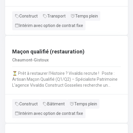
Votre mission en tant que machiniste: En tant qu'acteur
clé de la logistique sur site, vous assurez le
chargement/déchargement des camions et veillez à
Construct
Transport
Temps plein
l’organisation rigoureuse du site.
Intérim avec option de contrat fixe
Maçon qualifié (restauration)
Chaumont-Gistoux
⏳ Prêt à restaurer l'Histoire ? Vivaldis recrute ! Poste :
Artisan Maçon Qualifié (Q1/Q2) – Spécialiste Patrimoine
L'agence Vivaldis Construct Gosselies recherche un
maçon qualifié pour un projet hors du commun situé à
Wavre. Rejoignez une équipe d'experts dédiée à la
préservation de monuments historiques. Vous êtes
Construct
Bâtiment
Temps plein
amené à travailler à Wavre et à Mons. 🧱 Vos missions
Intérim avec option de contrat fixe
sur le chantier Intégré au cœur de sites historiques
d'exception, vos journées (en tant que maçon qualifié)
seront rythmées par l'art de la maçonnerie ancienne :
Rénovation noble : Pose de moellons et reconstruction de