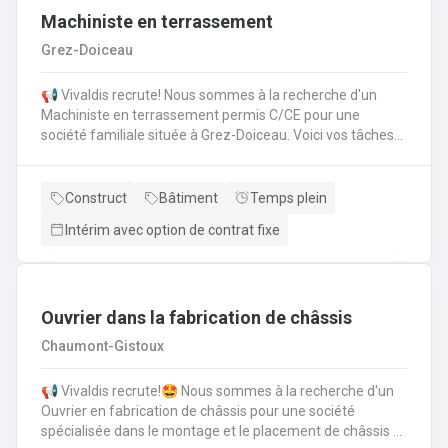
murs pleins selon les règles de l'art
Machiniste en terrassement
traditionnel.Conservation du patrimoine : Démontage
Grez-Doiceau
minutieux des maçonneries altérées par le
temps.Sécurisation de ruines : Interventions techniques
📢 Vivaldis recrute! Nous sommes à la recherche d'un
délicates sur des structures ancestrales.Sélection des
Machiniste en terrassement permis C/CE pour une
matériaux : Tri rigoureux, calibrage et manutention de
société familiale située à Grez-Doiceau. Voici vos tâches
pierres lourdes.Synergie en hauteur : Travail sur
pour le poste de machiniste permis C/CE: Maîtrise
échafaudage en liaison directe avec le grutier pour
d'engins de chantier 15T (pneus et chenilles) Expert en
l'acheminement des mortiers.
aménagements urbains, j'assure l'intégralité du cycle de
Construct
Bâtiment
Temps plein
voirie : de la préparation du terrain (terrassement,
Intérim avec option de contrat fixe
nivellement) à la pose d'éléments structurels (bordures,
égouttage) et réseaux.
Ouvrier dans la fabrication de châssis
Chaumont-Gistoux
📢 Vivaldis recrute!🤩 Nous sommes à la recherche d'un
Ouvrier en fabrication de châssis pour une société
spécialisée dans le montage et le placement de châssis à