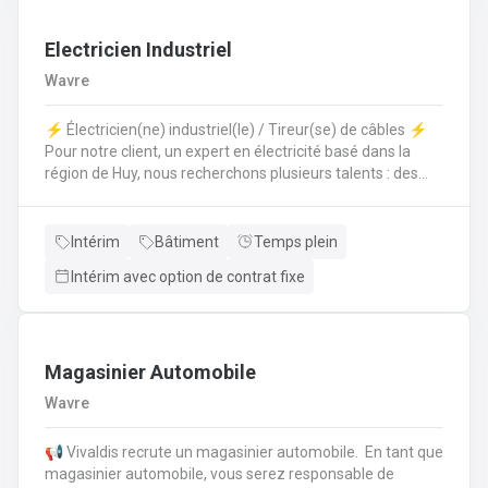
de machines de génie civil (maçonnerie, tranchées,
tuyauterie, câblage);
Electricien Industriel
Wavre
⚡️ Électricien(ne) industriel(le) / Tireur(se) de câbles ⚡️
Pour notre client, un expert en électricité basé dans la
région de Huy, nous recherchons plusieurs talents : des
électriciens industriels, des aides-électriciens et des
tireurs de câbles pour travailler sur des chantiers dans la
région de Wavre. Vos missions principales ? Tirage et
Intérim
Bâtiment
Temps plein
raccordement de câbles. 🔌Installation et montage
Intérim avec option de contrat fixe
d'armoires et de leurs équipements.Raccords électriques
et câblage sur chantier.Recherche et diagnostic de
pannes électriques.
Magasinier Automobile
Wavre
📢 Vivaldis recrute un magasinier automobile. En tant que
magasinier automobile, vous serez responsable de