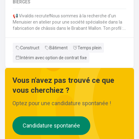
BIERGES
composants avant de procéder à la soudure.Effectuer les
contrôles de qualité sur les soudures réalisées.Se
📢 Vivaldis recrute!Nous sommes à la recherche d'un
conformer aux normes de sécurité et aux procédures
Menuisier en atelier pour une société spécialisée dans la
internes.Collaborer avec l'équipe pour assurer une
fabrication de châssis dans le Brabant Wallon. Ton profil :
performance à la fois efficace et exacte.
Tu maîtrises la fabrication en atelier.Tu es prêt à démarrer
tout de suite.Tu veux intégrer une société solide dans ta
région.
Construct
Bâtiment
Temps plein
Intérim avec option de contrat fixe
Vous n'avez pas trouvé ce que
vous cherchiez ?
Optez pour une candidature spontanée !
Candidature spontanée