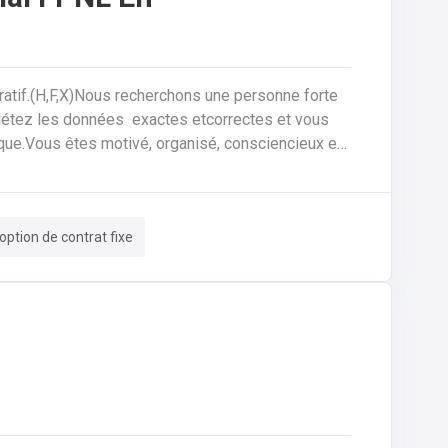
ratif.(H,F,X)Nous recherchons une personne forte
plétez les données exactes etcorrectes et vous
ique.Vous êtes motivé, organisé, consciencieux et
tes responsable du processus et du suivi des
ission à vos collègues de la planification de la
correctes et complètes.• Si les choses ne semblent
option de contrat fixe
lui offrez le support technique et faites les
en collaboration directe avec vos collègues du
 production.