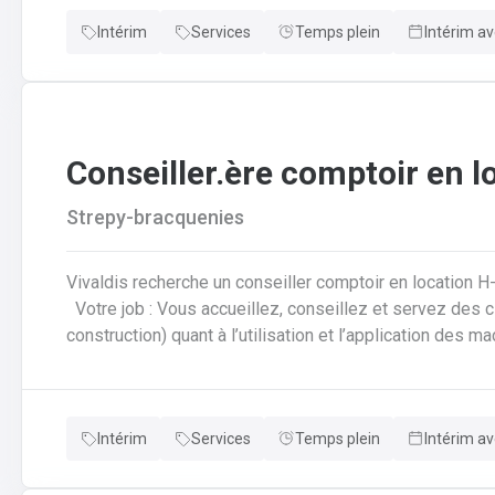
informatiséeRédaction des offres de prix
Intérim
Services
Temps plein
Intérim av
Conseiller.ère comptoir en l
Strepy-bracquenies
Vivaldis recherche un conseiller comptoir en location H
Votre job : Vous accueillez, conseillez et servez des clients (particuliers et professionnels de la
construction) quant à l’utilisation et l’application des 
location lors de la récupération du matériel louéVous 
réservations, ventes et tickets de caisse de façon info
comme la rédaction d’offres de prix, commandes, factura
Intérim
Services
Temps plein
Intérim av
diverses demandes de disponibilités