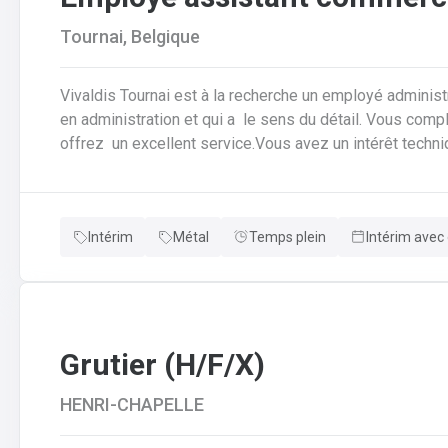
Tournai, Belgique
Vivaldis Tournai est à la recherche un employé administ
en administration et qui a le sens du détail. Vous com
offrez un excellent service.Vous avez un intérêt techn
autonome .Une journée type dans la fonction : • Vous ê
commandes des clients afin de garantir leurbonne transm
production.• Vous vérifiez si toutes les données sont 
Intérim
Métal
Temps plein
Intérim avec 
pas claires, vous assurez la coordinationavec le client, 
modifications nécessaires.• Pour cela, vous travaillez 
service clientèle, du transport etde la planification de la
Grutier (H/F/X)
HENRI-CHAPELLE