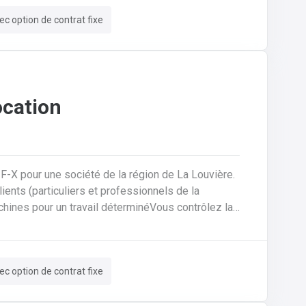
ec option de contrat fixe
ocation
-F-X pour une société de la région de La Louvière.
machines pour un travail déterminéVous contrôlez la
rédigez des contrats de locationVous encodez des
rmatiséeVous assurez un suivi administratif
tions et un suivi pour trouver des solutions aux
ec option de contrat fixe