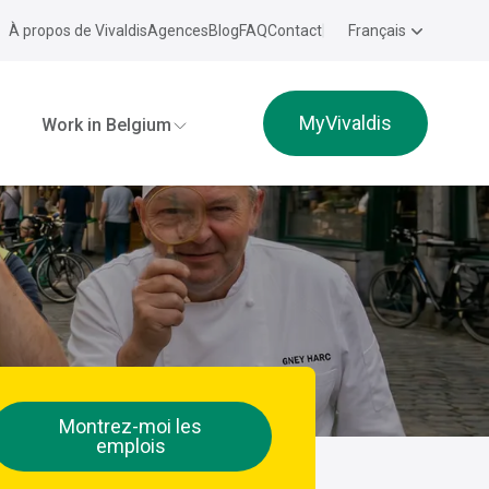
À propos de Vivaldis
Agences
Blog
FAQ
Contact
Français
MyVivaldis
Work in Belgium
Montrez-moi les
emplois
e