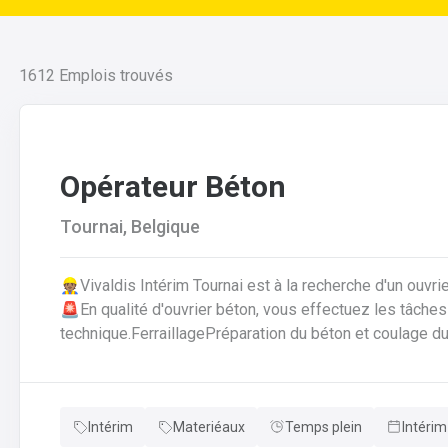
1612
Emplois trouvés
Opérateur Béton
Tournai, Belgique
👷🏽Vivaldis Intérim Tournai est à la recherche d'un ouvr
🚨En qualité d'ouvrier béton, vous effectuez les tâches suivantes: Coffrage 
technique.FerraillagePréparation du béton et coulage du
fabrication.Décoffrage des éléments en béton.Nettoyag
que des outils et de l'atelier.
Intérim
Materiéaux
Temps plein
Intérim