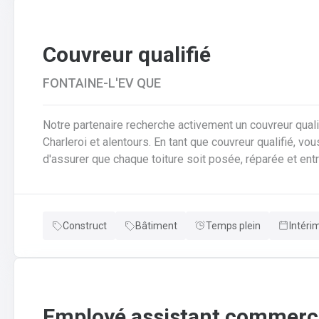
Couvreur qualifié
FONTAINE-L'EV QUE
Notre partenaire recherche activement un couvreur qualif
Charleroi et alentours. En tant que couvreur qualifié, vous serez au cœur des chantiers. Votre mission est
d'assurer que chaque toiture soit posée, réparée et entrete
responsabilités clés en tant que couvreur qualifié seront de : Poser et installer les mat
couverture (tuiles, ardoises, zinc, etc.) en neuf comme e
pose de gouttières, chéneaux et finitions d'étanchéité.A
Construct
Bâtiment
Temps plein
Intéri
réparer et entretenir les toitures existantes (recherche
Employé assistant commerci