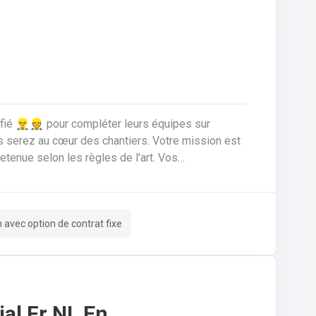
ié 👷‍♂️👷 pour compléter leurs équipes sur
nue selon les règles de l'art. Vos
ériaux de
n rénovation.Réaliser les travaux de zinguerie :
ssurer l'isolation thermique sous toiture.Inspecter,
m avec option de contrat fixe
 de fuites, remplacement d'éléments).Garantir la
sécurité constante du chantier pour vous-même et l'équipe.
al Fr NL En