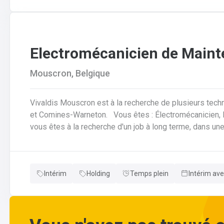
Electromécanicien de Main
Mouscron, Belgique
Vivaldis Mouscron est à la recherche de plusieurs tech
et Comines-Warneton. Vous êtes : Électromécanicien, Mécanicien Industriel ou encore Technicien ? Si
vous êtes à la recherche d'un job à long terme, dans u
d'avantages à la clé, nous avons quelque chose pour vous ! Pas besoin de parcourir des kilomètr
vous offrons la possibilité de travailler à moins de 45 minutes de 
horaires flexibles d'équipes. N'hésitez pas à postuler sur notre site internet, plus d'informations sur le
Intérim
Holding
Temps plein
Intérim ave
profil ci-dessous :