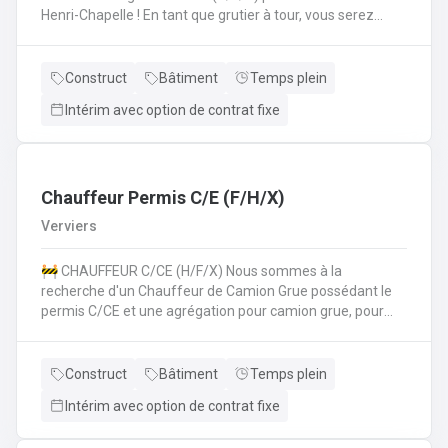
Henri-Chapelle ! En tant que grutier à tour, vous serez
amené à : Conduire et manœuvrer une grue à tour pour la
construction d'immeubles.Lever, déplacer et positionner
des charges en toute sécurité.Collaborer étroitement
Construct
Bâtiment
Temps plein
avec les équipes de chantier pour garantir le bon
Intérim avec option de contrat fixe
déroulement des opérations.Effectuer des vérifications
quotidiennes et assurer l'entretien de la grue.Respecter
les normes de sécurité et les procédures de l'entreprise
sur le chantier. 💪 Avantages de la CP124 ✍️ Un contrat
fixe à la clé
Chauffeur Permis C/E (F/H/X)
Verviers
🚧 CHAUFFEUR C/CE (H/F/X) Nous sommes à la
recherche d'un Chauffeur de Camion Grue possédant le
permis C/CE et une agrégation pour camion grue, pour
intégrer une entreprise réputée dans la région liégeoise.
Le candidat sera principalement chargé du transport et de
la manipulation des matériaux sur différents chantiers et
Construct
Bâtiment
Temps plein
devra également pouvoir travailler au sol si nécéssaire.
Intérim avec option de contrat fixe
Vos missions principales : Conduire des camions poids
lourds (permis C/CE) pour approvisionner les chantiers en