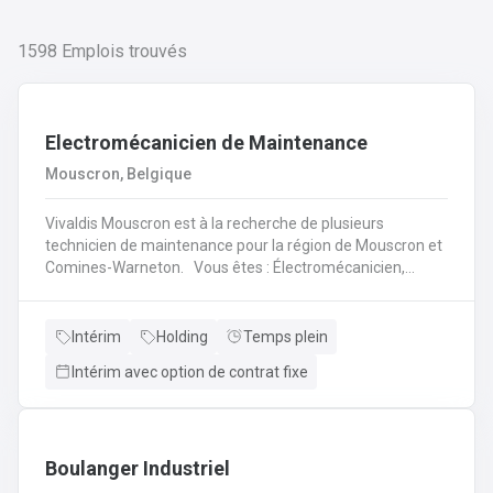
1598
Emplois trouvés
Electromécanicien de Maintenance
Mouscron, Belgique
Vivaldis Mouscron est à la recherche de plusieurs
technicien de maintenance pour la région de Mouscron et
Comines-Warneton. Vous êtes : Électromécanicien,
Mécanicien Industriel ou encore Technicien ? Si vous êtes
à la recherche d'un job à long terme, dans une entreprise
dynamique et avec un package d'avantages à la clé, nous
Intérim
Holding
Temps plein
avons quelque chose pour vous ! Pas besoin de parcourir
Intérim avec option de contrat fixe
des kilomètres, nous vous offrons la possibilité de
travailler à moins de 45 minutes de votre domicile. Le tout
avec des horaires flexibles d'équipes. N'hésitez pas à
postuler sur notre site internet, plus d'informations sur le
profil ci-dessous :
Boulanger Industriel