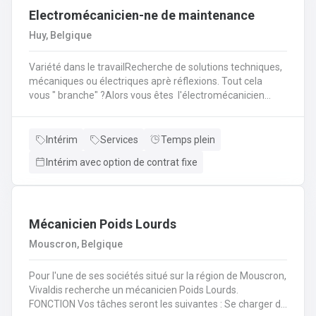
Electromécanicien-ne de maintenance
leur véhicule et les réparations à prévoir.
Huy, Belgique
Variété dans le travailRecherche de solutions techniques,
mécaniques ou électriques aprè réflexions. Tout cela
vous " branche" ?Alors vous êtes l'électromécanicien
(H/F/X) que nous recherchons pour l'un de nos
partenaire? En tant qu'électromécanicien vous serez en
charge de différentes missions en intervention directe
Intérim
Services
Temps plein
dans les entreprises, sur les lignes de production et sur les
Intérim avec option de contrat fixe
chantiers en région liégeoise de notre client.
Mécanicien Poids Lourds
Mouscron, Belgique
Pour l'une de ses sociétés situé sur la région de Mouscron,
Vivaldis recherche un mécanicien Poids Lourds.
FONCTION Vos tâches seront les suivantes : Se charger du