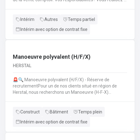
mise en place avant l'ouverture;Vous êtes responsable du
réassort des produits;Vous êtes en charge de tenir la
caisse;Vous assurez l'entretien des comptoirs.
Intérim
Autres
Temps partiel
Intérim avec option de contrat fixe
Manoeuvre polyvalent (H/F/X)
HERSTAL
🚨🔍 Manoeuvre polyvalent (H/F/X) - Réserve de
recrutementPour un de nos clients situé en région de
Herstal, nous recherchons un Manoeuvre (H-F-X)
polyvalent pour aider les monteurs d'échafaudages au
quotidien.​​​​​​Envie de rejoindre une entreprise réputée et de
vous épanouir dans une mission pour du long terme?
Construct
Bâtiment
Temps plein
Intérim avec option de contrat fixe