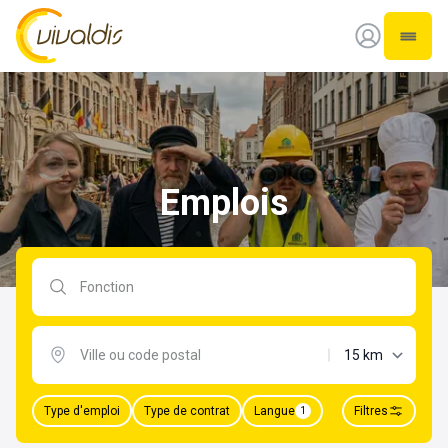
Vivaldis Interim
Ouvrir
Emplois
Rechercher par fonction
distance maxima
Type d'emploi
Type de contrat
Langue
Filtres
1