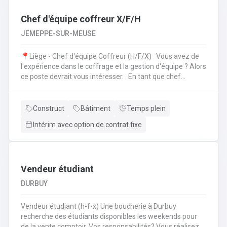
Chef d'équipe coffreur X/F/H
JEMEPPE-SUR-MEUSE
📍Liège - Chef d'équipe Coffreur (H/F/X) Vous avez de
l'expérience dans le coffrage et la gestion d'équipe ? Alors
ce poste devrait vous intéresser. En tant que chef
d'équipe Coffreur, vous : serez en charge de la gestion
d'équipe (ex: répartition des tâches) ;serez amené à
travailler principalement sur des chantiers privés
Construct
Bâtiment
Temps plein
industriels ; assurerez que le travail répond aux exigences
Intérim avec option de contrat fixe
de la demande ;veillerez à la bonne utilisation des outils et
machines ;etc.
Vendeur étudiant
DURBUY
Vendeur étudiant (h-f-x) Une boucherie à Durbuy
recherche des étudiants disponibles les weekends pour
de la vente comptoir. Vos responsabilités? Vous réalisez la