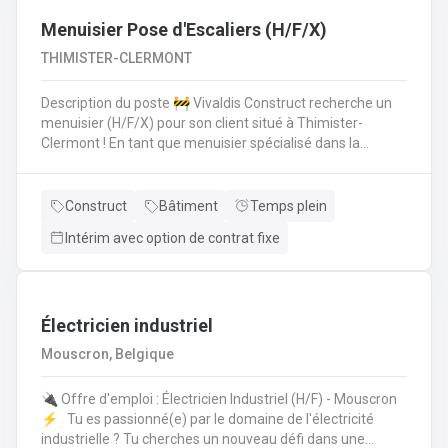
Menuisier Pose d'Escaliers (H/F/X)
THIMISTER-CLERMONT
Description du poste 🚧 Vivaldis Construct recherche un
menuisier (H/F/X) pour son client situé à Thimister-
Clermont ! En tant que menuisier spécialisé dans la
fabrication et la pose d'escaliers, vous serez amené à :
Fabriquer des escaliers sur mesure en atelierPoser des
escaliers dans divers types de bâtimentsAssurer un
Construct
Bâtiment
Temps plein
travail soigné et de qualitéCollaborer avec une petite
Intérim avec option de contrat fixe
équipe de trois ouvriers 💪 Avantages de la CP124 ✍️ Un
contrat fixe à la clé
Électricien industriel
Mouscron, Belgique
🔌 Offre d'emploi : Électricien Industriel (H/F) - Mouscron
⚡️ Tu es passionné(e) par le domaine de l'électricité
industrielle ? Tu cherches un nouveau défi dans une