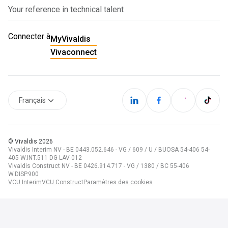
Your reference in technical talent
Connecter à
MyVivaldis
Vivaconnect
Français
© Vivaldis
2026
Vivaldis Interim NV - BE 0443.052.646 - VG / 609 / U / BUOSA 54-406 54-
405 W.INT.511 DG-LAV-012
Vivaldis Construct NV - BE 0426.914.717 - VG / 1380 / BC 55-406
W.DISP.900
VCU Interim
VCU Construct
Paramètres des cookies