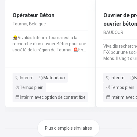
Opérateur Béton
Ouvrier de pr
ouvrier béto
Tournai, Belgique
BAUDOUR
👷🏽Vivaldis Intérim Tournai est à la
recherche d'un ouvrier Béton pour une
Vivaldis recherch
société de la région de Tournai. 🚨En
F-X pour une soci
qualité d'ouvrier béton, vous effectuez
Mons. Il s'agit d'une production
les tâches suivantes: Coffrage sur
industrielle de t
base de plans
Votre job : Fabrication de traverses en
technique.FerraillagePréparation du
bétonCoffrageVo
Intérim
Materiéaux
Intérim
B
béton et coulage du béton selon la
travailler sur ch
fiche technique de
Temps plein
Temps plein
productionVous g
fabrication.Décoffrage des éléments
imprévusVous gé
Intérim avec option de contrat fixe
Intérim avec o
en béton.Nettoyage des machines, des
premier niveau d
tables de coffrages ainsi que des outils
production (coul
et de l'atelier.
ferraillage...)
Plus d'emplois similaires