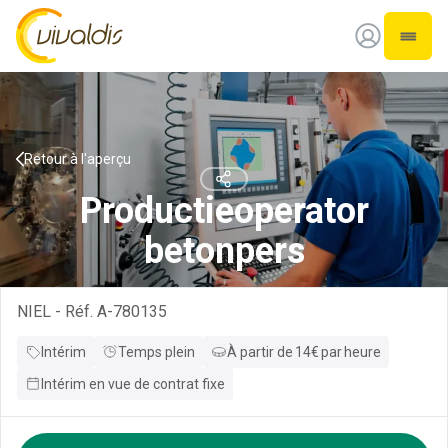
Vivaldis Interim
Ouvrir
Retour à l'aperçu
Productieoperator
betonpers
NIEL
-
Réf.
A-780135
Intérim
Temps plein
À partir de
14
€
par
heure
Intérim en vue de contrat fixe