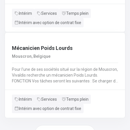
(H/F/X) que nous recherchons pour l'un de nos
partenaire? En tant qu'électromécanicien vous serez en
charge de différentes missions en intervention directe
Intérim
Services
Temps plein
dans les entreprises, sur les lignes de production et sur les
Intérim avec option de contrat fixe
chantiers en région liégeoise de notre client.
Mécanicien Poids Lourds
Mouscron, Belgique
Pour l'une de ses sociétés situé sur la région de Mouscron,
Vivaldis recherche un mécanicien Poids Lourds.
FONCTION Vos tâches seront les suivantes : Se charger du
remplacement des différentes pièces défectueuses ou
endommagées en fonction du problème diagnostiqué.
Cela consiste à : - Inspecter le moteur d’un véhicule et ses
Intérim
Services
Temps plein
composants mécaniques/électriques pour diagnostiquer
Intérim avec option de contrat fixe
avec précision les problèmes - Inspecter l’ordinateur de
bord du véhicule et les systèmes électroniques pour
réparer, entretenir et mettre à niveauRéaliser les
opérations de maintenance courantes (remplacement