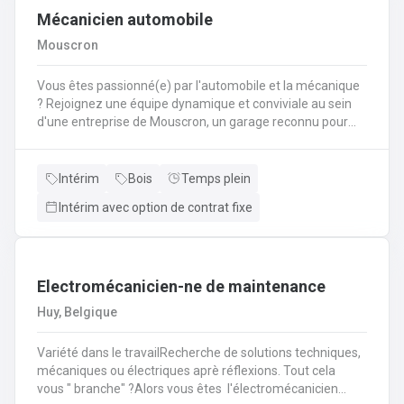
Mécanicien automobile
Mouscron
Vous êtes passionné(e) par l'automobile et la mécanique
? Rejoignez une équipe dynamique et conviviale au sein
d'une entreprise de Mouscron, un garage reconnu pour
son expertise et la satisfaction de ses clients ! Vos
missions : Réaliser l’entretien et les réparations courantes
des véhicules (vidanges, freins, amortisseurs,
Intérim
Bois
Temps plein
etc.).Diagnostiquer les pannes et effectuer les
Intérim avec option de contrat fixe
interventions mécaniques nécessaires.Assurer le
montage et le démontage de pièces
automobiles.Contrôler et tester les véhicules avant
restitution au client.Conseiller les clients sur l’entretien de
Electromécanicien-ne de maintenance
leur véhicule et les réparations à prévoir.
Huy, Belgique
Variété dans le travailRecherche de solutions techniques,
mécaniques ou électriques aprè réflexions. Tout cela
vous " branche" ?Alors vous êtes l'électromécanicien