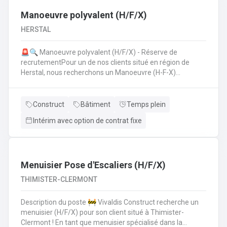
Manoeuvre polyvalent (H/F/X)
HERSTAL
🚨🔍 Manoeuvre polyvalent (H/F/X) - Réserve de
recrutementPour un de nos clients situé en région de
Herstal, nous recherchons un Manoeuvre (H-F-X)
polyvalent pour aider les monteurs d'échafaudages au
quotidien.​​​​​​Envie de rejoindre une entreprise réputée et de
vous épanouir dans une mission pour du long terme?
Construct
Bâtiment
Temps plein
Intérim avec option de contrat fixe
Menuisier Pose d'Escaliers (H/F/X)
THIMISTER-CLERMONT
Description du poste 🚧 Vivaldis Construct recherche un
menuisier (H/F/X) pour son client situé à Thimister-
Clermont ! En tant que menuisier spécialisé dans la