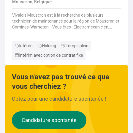
Mouscron, Belgique
Vivaldis Mouscron est à la recherche de plusieurs
technicien de maintenance pour la région de Mouscron et
Comines-Warneton. Vous êtes : Électromécanicien,
Mécanicien Industriel ou encore Technicien ? Si vous êtes
à la recherche d'un job à long terme, dans une entreprise
dynamique et avec un package d'avantages à la clé, nous
Intérim
Holding
Temps plein
avons quelque chose pour vous ! Pas besoin de parcourir
Intérim avec option de contrat fixe
des kilomètres, nous vous offrons la possibilité de
travailler à moins de 45 minutes de votre domicile. Le tout
avec des horaires flexibles d'équipes. N'hésitez pas à
postuler sur notre site internet, plus d'informations sur le
Vous n'avez pas trouvé ce que
profil ci-dessous :
vous cherchiez ?
Optez pour une candidature spontanée !
Candidature spontanée