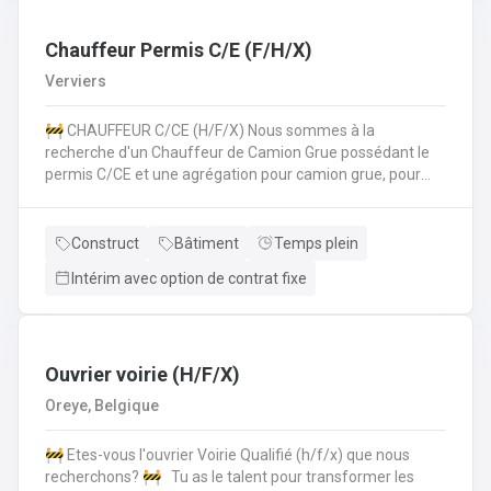
les normes de sécurité et les procédures de l'entreprise
sur le chantier. 💪 Avantages de la CP124 ✍️ Un contrat
fixe à la clé
Chauffeur Permis C/E (F/H/X)
Verviers
🚧 CHAUFFEUR C/CE (H/F/X) Nous sommes à la
recherche d'un Chauffeur de Camion Grue possédant le
permis C/CE et une agrégation pour camion grue, pour
intégrer une entreprise réputée dans la région liégeoise.
Le candidat sera principalement chargé du transport et de
la manipulation des matériaux sur différents chantiers et
Construct
Bâtiment
Temps plein
devra également pouvoir travailler au sol si nécéssaire.
Intérim avec option de contrat fixe
Vos missions principales : Conduire des camions poids
lourds (permis C/CE) pour approvisionner les chantiers en
matériaux et équipements.Manipuler le camion grue pour
le chargement, le déchargement et la mise en place de
matériaux lourds (canalisations, blocs de béton,
Ouvrier voirie (H/F/X)
etc.).Participer activement aux travaux de voirie lorsque
Oreye, Belgique
nécessaire, en appui à l'équipe chantier.Respecter
strictement les consignes de sécurité sur le chantier et
🚧 Etes-vous l'ouvrier Voirie Qualifié (h/f/x) que nous
dans la conduite.Assurer l’entretien régulier et le bon
recherchons? 🚧 Tu as le talent pour transformer les
fonctionnement du camion et de la grue. Nous offrons ✅