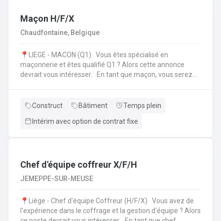
l'échafaudage et aide à leur montage ;Se rendre sur
d'autres chantiers pour aider au démontage et au
Maçon H/F/X
rangement dans le camion;Faire la vérification et la
Chaudfontaine, Belgique
remise en stock du matériel de retour à l'entrepôt.
📍LIEGE - MACON (Q1) Vous êtes spécialisé en
maçonnerie et êtes qualifié Q1 ? Alors cette annonce
devrait vous intéresser. En tant que maçon, vous serez
amené à : Lire des plans ;Réaliser des fondations et du
bétonnage ;Placer des éléments préfabriqués ;Faire du
jointoiement et rejointoiement ;Réaliser des travaux
Construct
Bâtiment
Temps plein
d'étanchéité et d'isolation thermique ;Réaliser des travaux
Intérim avec option de contrat fixe
de terrassement ;etc.
Chef d'équipe coffreur X/F/H
JEMEPPE-SUR-MEUSE
📍Liège - Chef d'équipe Coffreur (H/F/X) Vous avez de
l'expérience dans le coffrage et la gestion d'équipe ? Alors
ce poste devrait vous intéresser. En tant que chef