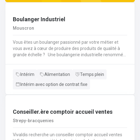
Boulanger Industriel
Mouscron
Vous êtes un boulanger passionné par votre métier et
vous avez à cœur de produire des produits de qualité à
grande échelle ? Une boulangerie industrielle renommée
située dans la région de Mouscron recherche un
Boulanger expérimenté pour rejoindre son équipe ! Vos
missions : Préparation et cuisson des produits : Vous
Intérim
Alimentation
Temps plein
serez en charge de la fabrication de pains, viennoiseries,
Intérim avec option de contrat fixe
baguettes, brioches et autres produits de boulangerie en
grandes quantités, selon des recettes
spécifiques.Contrôle qualité : Vous devrez veiller à la
régularité des produits finis, à la fois en termes de goût,
de texture et d'apparence. Vous contrôlerez la cuisson et
Conseiller.ère comptoir accueil ventes
les procédés de fabrication pour garantir des produits de
Strepy-bracquenies
qualité constante.Gestion des pâtes : Vous superviserez la
préparation des pâtes, en vous assurant de la bonne
Vivaldis recherche un conseiller comptoir accueil ventes
utilisation des machines de pétrissage et de