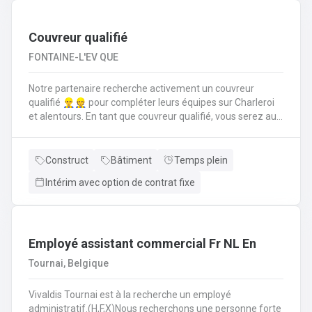
suivi administratif comme la rédaction d’offres de prix,
commandes, facturations et un suivi pour trouver des
solutions aux diverses demandes de disponibilités
Couvreur qualifié
FONTAINE-L'EV QUE
Notre partenaire recherche activement un couvreur
qualifié 👷‍♂️👷 pour compléter leurs équipes sur Charleroi
et alentours. En tant que couvreur qualifié, vous serez au
cœur des chantiers. Votre mission est d'assurer que
chaque toiture soit posée, réparée et entretenue selon les
règles de l'art. Vos responsabilités clés en tant que
Construct
Bâtiment
Temps plein
couvreur qualifié seront de : Poser et installer les
Intérim avec option de contrat fixe
matériaux de couverture (tuiles, ardoises, zinc, etc.) en
neuf comme en rénovation.Réaliser les travaux de
zinguerie : pose de gouttières, chéneaux et finitions
d'étanchéité.Assurer l'isolation thermique sous
toiture.Inspecter, réparer et entretenir les toitures
Employé assistant commercial Fr NL En
existantes (recherche de fuites, remplacement
Tournai, Belgique
d'éléments).Garantir la sécurité constante du chantier
pour vous-même et l'équipe.
Vivaldis Tournai est à la recherche un employé
administratif.(H,F,X)Nous recherchons une personne forte