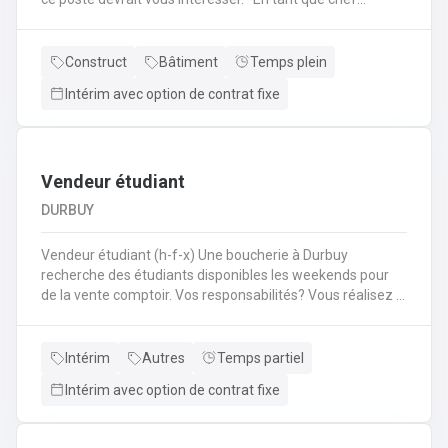
d'équipe Coffreur, vous : serez en charge de la gestion
d'équipe (ex: répartition des tâches) ;serez amené à
travailler principalement sur des chantiers privés
Construct
Bâtiment
Temps plein
industriels ; assurerez que le travail répond aux exigences
Intérim avec option de contrat fixe
de la demande ;veillerez à la bonne utilisation des outils et
machines ;etc.
Vendeur étudiant
DURBUY
Vendeur étudiant (h-f-x) Une boucherie à Durbuy
recherche des étudiants disponibles les weekends pour
de la vente comptoir. Vos responsabilités? Vous réalisez la
mise en place avant l'ouverture;Vous êtes responsable du
réassort des produits;Vous êtes en charge de tenir la
caisse;Vous assurez l'entretien des comptoirs.
Intérim
Autres
Temps partiel
Intérim avec option de contrat fixe