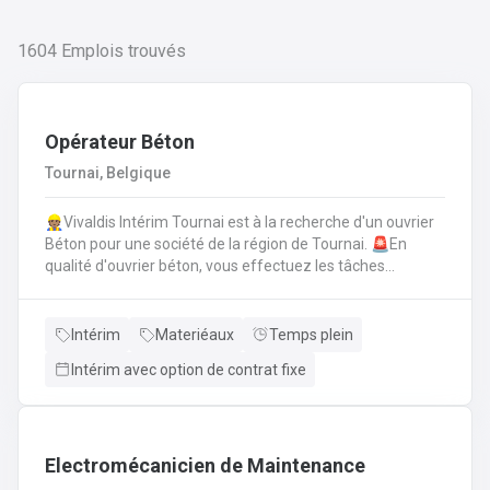
1604
Emplois trouvés
Opérateur Béton
Tournai, Belgique
👷🏽Vivaldis Intérim Tournai est à la recherche d'un ouvrier
Béton pour une société de la région de Tournai. 🚨En
qualité d'ouvrier béton, vous effectuez les tâches
suivantes: Coffrage sur base de plans
technique.FerraillagePréparation du béton et coulage du
béton selon la fiche technique de fabrication.Décoffrage
Intérim
Materiéaux
Temps plein
des éléments en béton.Nettoyage des machines, des
Intérim avec option de contrat fixe
tables de coffrages ainsi que des outils et de l'atelier.
Electromécanicien de Maintenance