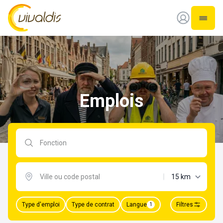
Vivaldis Interim
Ouvrir
Emplois
Rechercher par fonction
distance maxima
Type d'emploi
Type de contrat
Langue
Filtres
1