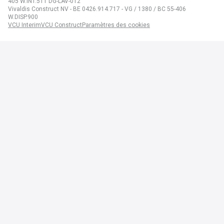
405 W.INT.511 DG-LAV-012
Vivaldis Construct NV - BE 0426.914.717 - VG / 1380 / BC 55-406
W.DISP.900
VCU Interim
VCU Construct
Paramètres des cookies