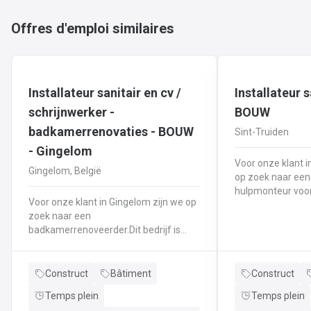
Offres d'emploi similaires
Installateur sanitair en cv /
Installateur s
schrijnwerker -
BOUW
badkamerrenovaties - BOUW
Sint-Truiden
- Gingelom
Voor onze klant i
Gingelom, België
op zoek naar ee
hulpmonteur voor
Voor onze klant in Gingelom zijn we op
en sanitair. Je w
zoek naar een
een familiebedri
badkamerrenoveerder.Dit bedrijf is
Je staat in voor h
gespecialiseerd in totaalrenovaties van
plaatsingen van v
badkamers, keukens, zolders, ... Als
en ketels.Daarnaa
badkamerrenoverder sta je in voor de
Construct
Bâtiment
Construct
worden voor het 
installatie van allerhande
ketelinstallaties
Temps plein
Temps plein
verwarmingsinstallaties, plaatsen van