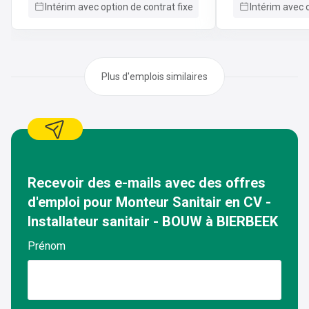
badkamermeubels, leidingen, sanitaire
Intérim avec option de contrat fixe
Intérim avec o
toestellen, ... Ook zal je instaan voor de
afwerking ervan: plaatsen van
schrijnwerk zoals badkamerskasten en
gyprocDe werven zijn altijd gelegen in
de regio van Gingelom!
Plus d'emplois similaires
Recevoir des e-mails avec des offres
d'emploi pour
Monteur Sanitair en CV -
Installateur sanitair - BOUW
à
BIERBEEK
Prénom