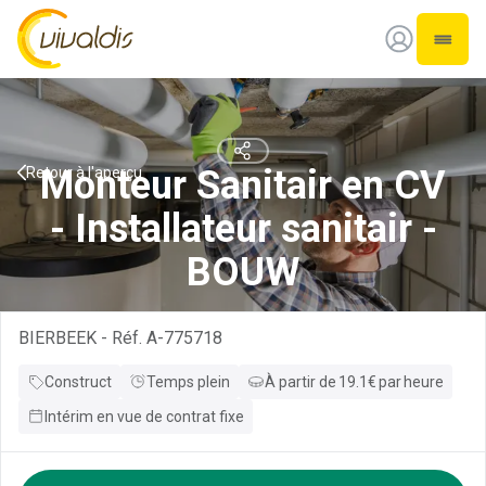
Vivaldis Interim
Ouvrir
Monteur Sanitair en CV
Retour à l'aperçu
- Installateur sanitair -
BOUW
BIERBEEK
-
Réf.
A-775718
Construct
Temps plein
À partir de
19.1
€
par
heure
Intérim en vue de contrat fixe