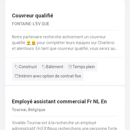
suivi administratif comme la rédaction d’offres de prix,
commandes, facturations et un suivi pour trouver des
solutions aux diverses demandes de disponibilités
Couvreur qualifié
FONTAINE-L'EV QUE
Notre partenaire recherche activement un couvreur
qualifié 👷‍♂️👷 pour compléter leurs équipes sur Charleroi
et alentours. En tant que couvreur qualifié, vous serez au
cœur des chantiers. Votre mission est d'assurer que
chaque toiture soit posée, réparée et entretenue selon les
règles de l'art. Vos responsabilités clés en tant que
Construct
Bâtiment
Temps plein
couvreur qualifié seront de : Poser et installer les
Intérim avec option de contrat fixe
matériaux de couverture (tuiles, ardoises, zinc, etc.) en
neuf comme en rénovation.Réaliser les travaux de
zinguerie : pose de gouttières, chéneaux et finitions
d'étanchéité.Assurer l'isolation thermique sous
toiture.Inspecter, réparer et entretenir les toitures
Employé assistant commercial Fr NL En
existantes (recherche de fuites, remplacement
Tournai, Belgique
d'éléments).Garantir la sécurité constante du chantier
pour vous-même et l'équipe.
Vivaldis Tournai est à la recherche un employé
administratif.(H,F,X)Nous recherchons une personne forte