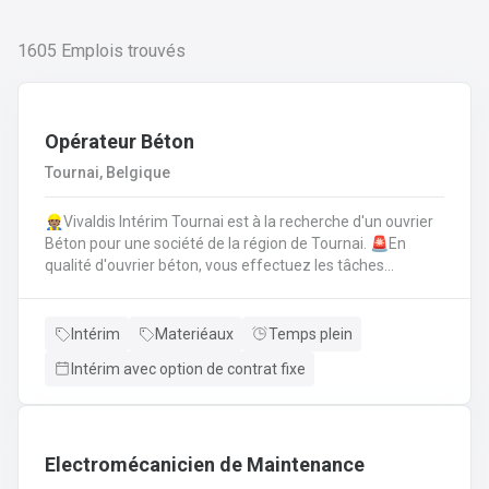
1605
Emplois trouvés
Opérateur Béton
Tournai, Belgique
👷🏽Vivaldis Intérim Tournai est à la recherche d'un ouvrier
Béton pour une société de la région de Tournai. 🚨En
qualité d'ouvrier béton, vous effectuez les tâches
suivantes: Coffrage sur base de plans
technique.FerraillagePréparation du béton et coulage du
béton selon la fiche technique de fabrication.Décoffrage
Intérim
Materiéaux
Temps plein
des éléments en béton.Nettoyage des machines, des
Intérim avec option de contrat fixe
tables de coffrages ainsi que des outils et de l'atelier.
Electromécanicien de Maintenance