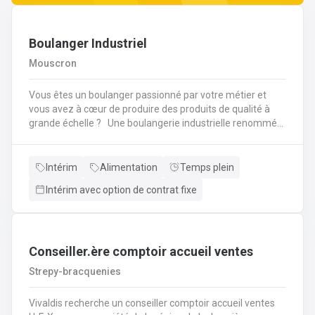
Boulanger Industriel
Mouscron
Vous êtes un boulanger passionné par votre métier et
vous avez à cœur de produire des produits de qualité à
grande échelle ? Une boulangerie industrielle renommée
située dans la région de Mouscron recherche un
Boulanger expérimenté pour rejoindre son équipe ! Vos
missions : Préparation et cuisson des produits : Vous
Intérim
Alimentation
Temps plein
serez en charge de la fabrication de pains, viennoiseries,
Intérim avec option de contrat fixe
baguettes, brioches et autres produits de boulangerie en
grandes quantités, selon des recettes
spécifiques.Contrôle qualité : Vous devrez veiller à la
régularité des produits finis, à la fois en termes de goût,
de texture et d'apparence. Vous contrôlerez la cuisson et
Conseiller.ère comptoir accueil ventes
les procédés de fabrication pour garantir des produits de
Strepy-bracquenies
qualité constante.Gestion des pâtes : Vous superviserez la
préparation des pâtes, en vous assurant de la bonne
Vivaldis recherche un conseiller comptoir accueil ventes
utilisation des machines de pétrissage et de