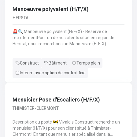
Manoeuvre polyvalent (H/F/X)
HERSTAL
🚨🔍 Manoeuvre polyvalent (H/F/X) - Réserve de
recrutementPour un de nos clients situé en région de
Herstal, nous recherchons un Manoeuvre (H-F-X)
polyvalent pour aider les monteurs d'échafaudages au
quotidien.​​​​​​Envie de rejoindre une entreprise réputée et de
vous épanouir dans une mission pour du long terme?
Construct
Bâtiment
Temps plein
Intérim avec option de contrat fixe
Menuisier Pose d'Escaliers (H/F/X)
THIMISTER-CLERMONT
Description du poste 🚧 Vivaldis Construct recherche un
menuisier (H/F/X) pour son client situé à Thimister-
Clermont ! En tant que menuisier spécialisé dans la