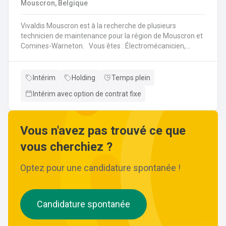
Mouscron, Belgique
Vivaldis Mouscron est à la recherche de plusieurs
technicien de maintenance pour la région de Mouscron et
Comines-Warneton. Vous êtes : Électromécanicien,
Mécanicien Industriel ou encore Technicien ? Si vous êtes
à la recherche d'un job à long terme, dans une entreprise
dynamique et avec un package d'avantages à la clé, nous
Intérim
Holding
Temps plein
avons quelque chose pour vous ! Pas besoin de parcourir
Intérim avec option de contrat fixe
des kilomètres, nous vous offrons la possibilité de
travailler à moins de 45 minutes de votre domicile. Le tout
avec des horaires flexibles d'équipes. N'hésitez pas à
postuler sur notre site internet, plus d'informations sur le
Vous n'avez pas trouvé ce que
profil ci-dessous :
vous cherchiez ?
Optez pour une candidature spontanée !
Candidature spontanée