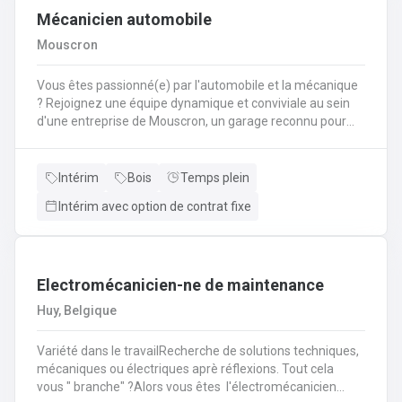
Mécanicien automobile
Mouscron
Vous êtes passionné(e) par l'automobile et la mécanique
? Rejoignez une équipe dynamique et conviviale au sein
d'une entreprise de Mouscron, un garage reconnu pour
son expertise et la satisfaction de ses clients ! Vos
missions : Réaliser l’entretien et les réparations courantes
des véhicules (vidanges, freins, amortisseurs,
Intérim
Bois
Temps plein
etc.).Diagnostiquer les pannes et effectuer les
Intérim avec option de contrat fixe
interventions mécaniques nécessaires.Assurer le
montage et le démontage de pièces
automobiles.Contrôler et tester les véhicules avant
restitution au client.Conseiller les clients sur l’entretien de
Electromécanicien-ne de maintenance
leur véhicule et les réparations à prévoir.
Huy, Belgique
Variété dans le travailRecherche de solutions techniques,
mécaniques ou électriques aprè réflexions. Tout cela
vous " branche" ?Alors vous êtes l'électromécanicien