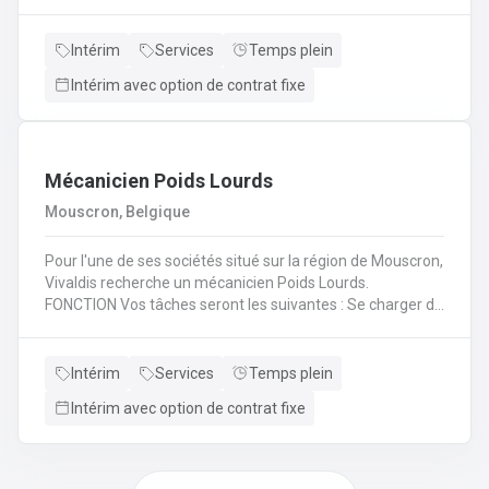
(H/F/X) que nous recherchons pour l'un de nos
partenaire? En tant qu'électromécanicien vous serez en
charge de différentes missions en intervention directe
Intérim
Services
Temps plein
dans les entreprises, sur les lignes de production et sur les
Intérim avec option de contrat fixe
chantiers en région liégeoise de notre client.
Mécanicien Poids Lourds
Mouscron, Belgique
Pour l'une de ses sociétés situé sur la région de Mouscron,
Vivaldis recherche un mécanicien Poids Lourds.
FONCTION Vos tâches seront les suivantes : Se charger du
remplacement des différentes pièces défectueuses ou
endommagées en fonction du problème diagnostiqué.
Cela consiste à : - Inspecter le moteur d’un véhicule et ses
Intérim
Services
Temps plein
composants mécaniques/électriques pour diagnostiquer
Intérim avec option de contrat fixe
avec précision les problèmes - Inspecter l’ordinateur de
bord du véhicule et les systèmes électroniques pour
réparer, entretenir et mettre à niveauRéaliser les
opérations de maintenance courantes (remplacement