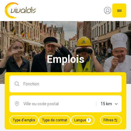
Vivaldis Interim
Ouvrir
Emplois
Rechercher par fonction
distance maxima
Type d'emploi
Type de contrat
Langue
Filtres
1