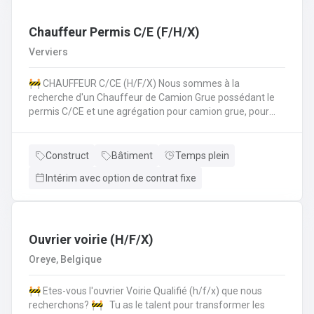
les normes de sécurité et les procédures de l'entreprise
sur le chantier. 💪 Avantages de la CP124 ✍️ Un contrat
fixe à la clé
Chauffeur Permis C/E (F/H/X)
Verviers
🚧 CHAUFFEUR C/CE (H/F/X) Nous sommes à la
recherche d'un Chauffeur de Camion Grue possédant le
permis C/CE et une agrégation pour camion grue, pour
intégrer une entreprise réputée dans la région liégeoise.
Le candidat sera principalement chargé du transport et de
la manipulation des matériaux sur différents chantiers et
Construct
Bâtiment
Temps plein
devra également pouvoir travailler au sol si nécéssaire.
Intérim avec option de contrat fixe
Vos missions principales : Conduire des camions poids
lourds (permis C/CE) pour approvisionner les chantiers en
matériaux et équipements.Manipuler le camion grue pour
le chargement, le déchargement et la mise en place de
matériaux lourds (canalisations, blocs de béton,
Ouvrier voirie (H/F/X)
etc.).Participer activement aux travaux de voirie lorsque
Oreye, Belgique
nécessaire, en appui à l'équipe chantier.Respecter
strictement les consignes de sécurité sur le chantier et
🚧 Etes-vous l'ouvrier Voirie Qualifié (h/f/x) que nous
dans la conduite.Assurer l’entretien régulier et le bon
recherchons? 🚧 Tu as le talent pour transformer les
fonctionnement du camion et de la grue. Nous offrons ✅