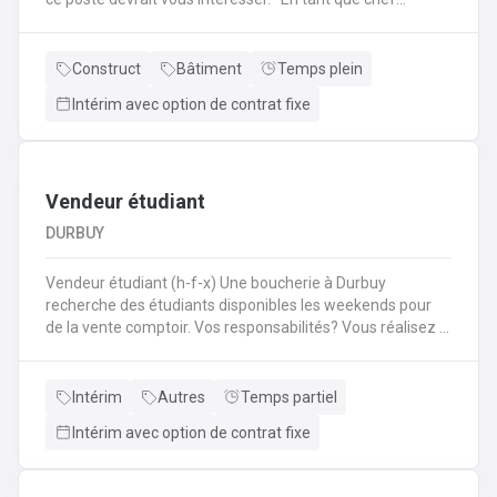
d'équipe Coffreur, vous : serez en charge de la gestion
d'équipe (ex: répartition des tâches) ;serez amené à
travailler principalement sur des chantiers privés
Construct
Bâtiment
Temps plein
industriels ; assurerez que le travail répond aux exigences
Intérim avec option de contrat fixe
de la demande ;veillerez à la bonne utilisation des outils et
machines ;etc.
Vendeur étudiant
DURBUY
Vendeur étudiant (h-f-x) Une boucherie à Durbuy
recherche des étudiants disponibles les weekends pour
de la vente comptoir. Vos responsabilités? Vous réalisez la
mise en place avant l'ouverture;Vous êtes responsable du
réassort des produits;Vous êtes en charge de tenir la
caisse;Vous assurez l'entretien des comptoirs.
Intérim
Autres
Temps partiel
Intérim avec option de contrat fixe