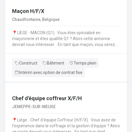
l'échafaudage et aide à leur montage ;Se rendre sur
d'autres chantiers pour aider au démontage et au
Maçon H/F/X
rangement dans le camion;Faire la vérification et la
Chaudfontaine, Belgique
remise en stock du matériel de retour à l'entrepôt.
📍LIEGE - MACON (Q1) Vous êtes spécialisé en
maçonnerie et êtes qualifié Q1 ? Alors cette annonce
devrait vous intéresser. En tant que maçon, vous serez
amené à : Lire des plans ;Réaliser des fondations et du
bétonnage ;Placer des éléments préfabriqués ;Faire du
jointoiement et rejointoiement ;Réaliser des travaux
Construct
Bâtiment
Temps plein
d'étanchéité et d'isolation thermique ;Réaliser des travaux
Intérim avec option de contrat fixe
de terrassement ;etc.
Chef d'équipe coffreur X/F/H
JEMEPPE-SUR-MEUSE
📍Liège - Chef d'équipe Coffreur (H/F/X) Vous avez de
l'expérience dans le coffrage et la gestion d'équipe ? Alors
ce poste devrait vous intéresser. En tant que chef