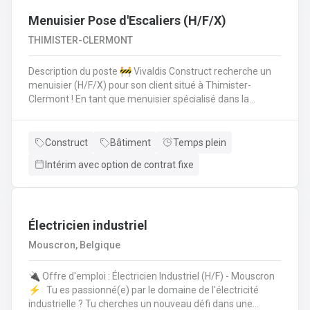
Menuisier Pose d'Escaliers (H/F/X)
THIMISTER-CLERMONT
Description du poste 🚧 Vivaldis Construct recherche un
menuisier (H/F/X) pour son client situé à Thimister-
Clermont ! En tant que menuisier spécialisé dans la
fabrication et la pose d'escaliers, vous serez amené à :
Fabriquer des escaliers sur mesure en atelierPoser des
escaliers dans divers types de bâtimentsAssurer un
Construct
Bâtiment
Temps plein
travail soigné et de qualitéCollaborer avec une petite
Intérim avec option de contrat fixe
équipe de trois ouvriers 💪 Avantages de la CP124 ✍️ Un
contrat fixe à la clé
Électricien industriel
Mouscron, Belgique
🔌 Offre d'emploi : Électricien Industriel (H/F) - Mouscron
⚡️ Tu es passionné(e) par le domaine de l'électricité
industrielle ? Tu cherches un nouveau défi dans une