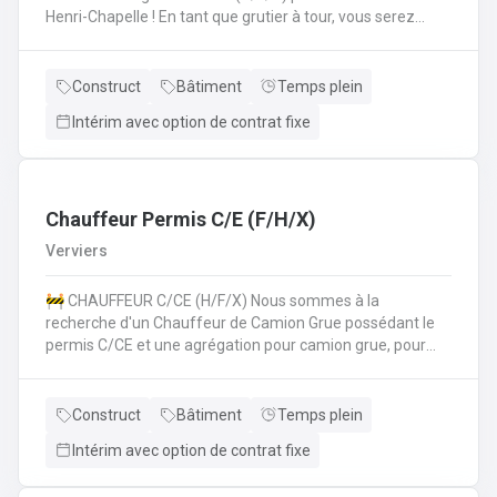
Henri-Chapelle ! En tant que grutier à tour, vous serez
amené à : Conduire et manœuvrer une grue à tour pour la
construction d'immeubles.Lever, déplacer et positionner
des charges en toute sécurité.Collaborer étroitement
Construct
Bâtiment
Temps plein
avec les équipes de chantier pour garantir le bon
Intérim avec option de contrat fixe
déroulement des opérations.Effectuer des vérifications
quotidiennes et assurer l'entretien de la grue.Respecter
les normes de sécurité et les procédures de l'entreprise
sur le chantier. 💪 Avantages de la CP124 ✍️ Un contrat
fixe à la clé
Chauffeur Permis C/E (F/H/X)
Verviers
🚧 CHAUFFEUR C/CE (H/F/X) Nous sommes à la
recherche d'un Chauffeur de Camion Grue possédant le
permis C/CE et une agrégation pour camion grue, pour
intégrer une entreprise réputée dans la région liégeoise.
Le candidat sera principalement chargé du transport et de
la manipulation des matériaux sur différents chantiers et
Construct
Bâtiment
Temps plein
devra également pouvoir travailler au sol si nécéssaire.
Intérim avec option de contrat fixe
Vos missions principales : Conduire des camions poids
lourds (permis C/CE) pour approvisionner les chantiers en