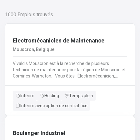
1600
Emplois trouvés
Electromécanicien de Maintenance
Mouscron, Belgique
Vivaldis Mouscron est à la recherche de plusieurs
technicien de maintenance pour la région de Mouscron et
Comines-Warneton. Vous êtes : Électromécanicien,
Mécanicien Industriel ou encore Technicien ? Si vous êtes
à la recherche d'un job à long terme, dans une entreprise
dynamique et avec un package d'avantages à la clé, nous
Intérim
Holding
Temps plein
avons quelque chose pour vous ! Pas besoin de parcourir
Intérim avec option de contrat fixe
des kilomètres, nous vous offrons la possibilité de
travailler à moins de 45 minutes de votre domicile. Le tout
avec des horaires flexibles d'équipes. N'hésitez pas à
postuler sur notre site internet, plus d'informations sur le
profil ci-dessous :
Boulanger Industriel