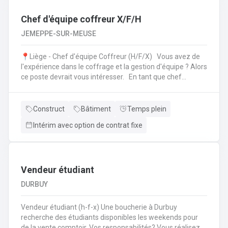
Chef d'équipe coffreur X/F/H
JEMEPPE-SUR-MEUSE
📍Liège - Chef d'équipe Coffreur (H/F/X) Vous avez de
l'expérience dans le coffrage et la gestion d'équipe ? Alors
ce poste devrait vous intéresser. En tant que chef
d'équipe Coffreur, vous : serez en charge de la gestion
d'équipe (ex: répartition des tâches) ;serez amené à
travailler principalement sur des chantiers privés
Construct
Bâtiment
Temps plein
industriels ; assurerez que le travail répond aux exigences
Intérim avec option de contrat fixe
de la demande ;veillerez à la bonne utilisation des outils et
machines ;etc.
Vendeur étudiant
DURBUY
Vendeur étudiant (h-f-x) Une boucherie à Durbuy
recherche des étudiants disponibles les weekends pour
de la vente comptoir. Vos responsabilités? Vous réalisez la