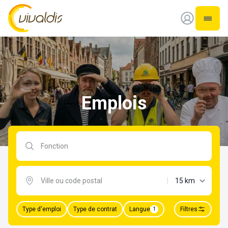
Vivaldis Interim
Ouvrir
Emplois
Rechercher par fonction
distance maxima
Type d'emploi
Type de contrat
Langue
Filtres
1