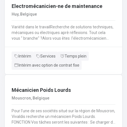
Electromécanicien-ne de maintenance
leur véhicule et les réparations à prévoir.
Huy, Belgique
Variété dans le travailRecherche de solutions techniques,
mécaniques ou électriques aprè réflexions. Tout cela
vous " branche" ?Alors vous êtes l'électromécanicien
(H/F/X) que nous recherchons pour l'un de nos
partenaire? En tant qu'électromécanicien vous serez en
charge de différentes missions en intervention directe
Intérim
Services
Temps plein
dans les entreprises, sur les lignes de production et sur les
Intérim avec option de contrat fixe
chantiers en région liégeoise de notre client.
Mécanicien Poids Lourds
Mouscron, Belgique
Pour l'une de ses sociétés situé sur la région de Mouscron,
Vivaldis recherche un mécanicien Poids Lourds.
FONCTION Vos tâches seront les suivantes : Se charger du