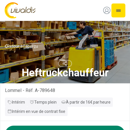
Vivaldis Interim
Ouvrir
Retour à l'aperçu
Heftruckchauffeur
Lommel
-
Réf.
A-789648
Intérim
Temps plein
À partir de
16
€
par
heure
Intérim en vue de contrat fixe