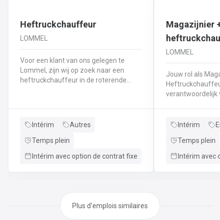
Heftruckchauffeur
Magazijnier 
heftruckchau
LOMMEL
LOMMEL
Voor een klant van ons gelegen te
Lommel, zijn wij op zoek naar een
Jouw rol als Maga
heftruckchauffeur in de roterende
Heftruckchauffeur: In deze rol b
dagpost. Je zal instaan voor o.a.:
verantwoordelijk 
Productie bevoorradenOnderhoud
laden, lossen en 
magazijnLaden/lossen vrachtwagens
goederen. Je we
met heftruck.....
productie en pla
Intérim
Autres
Intérim
E
veilig en georgan
Temps plein
Temps plein
Wat we van jou 
Vrachtwagens la
Intérim avec option de contrat fixe
Intérim avec o
heftruck.Goederen
opslaan volgens 
verzenddocumen
controleren.Zorge
transport van mat
Plus d'emplois similaires
de weegbrug na d