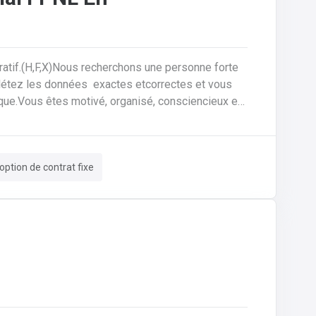
ratif.(H,F,X)Nous recherchons une personne forte
plétez les données exactes etcorrectes et vous
ique.Vous êtes motivé, organisé, consciencieux et
tes responsable du processus et du suivi des
ission à vos collègues de la planification de la
correctes et complètes.• Si les choses ne semblent
option de contrat fixe
lui offrez le support technique et faites les
en collaboration directe avec vos collègues du
 production.