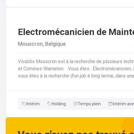
Electromécanicien de Main
Mouscron, Belgique
Vivaldis Mouscron est à la recherche de plusieurs tech
et Comines-Warneton. Vous êtes : Électromécanicien, Mécanicien Industriel ou encore Technicien ? Si
vous êtes à la recherche d'un job à long terme, dans u
d'avantages à la clé, nous avons quelque chose pour vous ! Pas besoin de parcourir des kilomètr
vous offrons la possibilité de travailler à moins de 45 minutes de 
horaires flexibles d'équipes. N'hésitez pas à postuler sur notre site internet, plus d'informations sur le
Intérim
Holding
Temps plein
Intérim ave
profil ci-dessous :