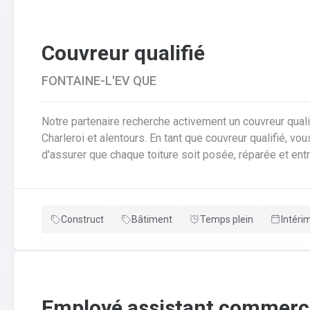
Couvreur qualifié
FONTAINE-L'EV QUE
Notre partenaire recherche activement un couvreur qualif
Charleroi et alentours. En tant que couvreur qualifié, vous serez au cœur des chantiers. Votre mission est
d'assurer que chaque toiture soit posée, réparée et entrete
responsabilités clés en tant que couvreur qualifié seront de : Poser et installer les mat
couverture (tuiles, ardoises, zinc, etc.) en neuf comme e
pose de gouttières, chéneaux et finitions d'étanchéité.A
Construct
Bâtiment
Temps plein
Intéri
réparer et entretenir les toitures existantes (recherche
Employé assistant commerci