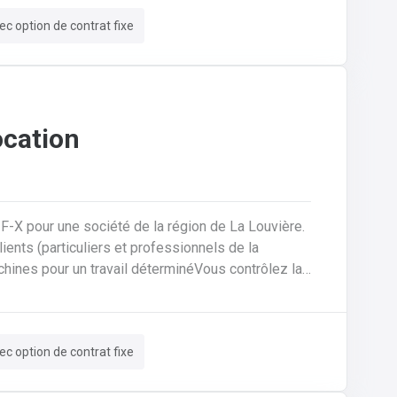
ec option de contrat fixe
ocation
-F-X pour une société de la région de La Louvière.
machines pour un travail déterminéVous contrôlez la
rédigez des contrats de locationVous encodez des
rmatiséeVous assurez un suivi administratif
tions et un suivi pour trouver des solutions aux
ec option de contrat fixe