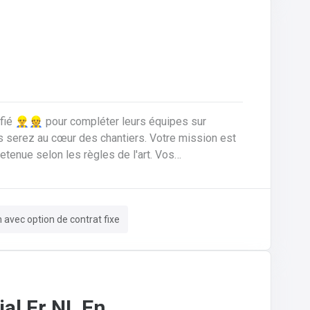
ié 👷‍♂️👷 pour compléter leurs équipes sur
nue selon les règles de l'art. Vos
ériaux de
n rénovation.Réaliser les travaux de zinguerie :
ssurer l'isolation thermique sous toiture.Inspecter,
m avec option de contrat fixe
 de fuites, remplacement d'éléments).Garantir la
sécurité constante du chantier pour vous-même et l'équipe.
al Fr NL En