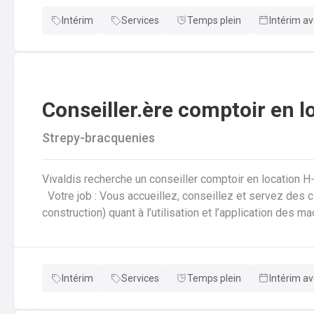
informatiséeRédaction des offres de prix
Intérim
Services
Temps plein
Intérim av
Conseiller.ère comptoir en l
Strepy-bracquenies
Vivaldis recherche un conseiller comptoir en location H
Votre job : Vous accueillez, conseillez et servez des clients (particuliers et professionnels de la
construction) quant à l’utilisation et l’application des 
location lors de la récupération du matériel louéVous 
réservations, ventes et tickets de caisse de façon info
comme la rédaction d’offres de prix, commandes, factura
Intérim
Services
Temps plein
Intérim av
diverses demandes de disponibilités