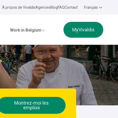
À propos de Vivaldis
Agences
Blog
FAQ
Contact
Français
MyVivaldis
Work in Belgium
Montrez-moi les
emplois
e