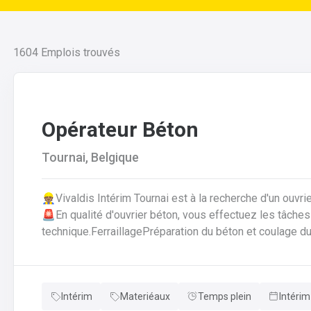
1604
Emplois trouvés
Opérateur Béton
Tournai, Belgique
👷🏽Vivaldis Intérim Tournai est à la recherche d'un ouvr
🚨En qualité d'ouvrier béton, vous effectuez les tâches suivantes: Coffrage 
technique.FerraillagePréparation du béton et coulage du
fabrication.Décoffrage des éléments en béton.Nettoyag
que des outils et de l'atelier.
Intérim
Materiéaux
Temps plein
Intérim