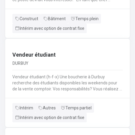
d'équipe Coffreur, vous : serez en charge de la gestion
d'équipe (ex: répartition des tâches) ;serez amené à
travailler principalement sur des chantiers privés
Construct
Bâtiment
Temps plein
industriels ; assurerez que le travail répond aux exigences
Intérim avec option de contrat fixe
de la demande ;veillerez à la bonne utilisation des outils et
machines ;etc.
Vendeur étudiant
DURBUY
Vendeur étudiant (h-f-x) Une boucherie à Durbuy
recherche des étudiants disponibles les weekends pour
de la vente comptoir. Vos responsabilités? Vous réalisez la
mise en place avant l'ouverture;Vous êtes responsable du
réassort des produits;Vous êtes en charge de tenir la
caisse;Vous assurez l'entretien des comptoirs.
Intérim
Autres
Temps partiel
Intérim avec option de contrat fixe