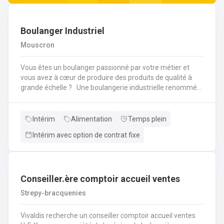
Boulanger Industriel
Mouscron
Vous êtes un boulanger passionné par votre métier et
vous avez à cœur de produire des produits de qualité à
grande échelle ? Une boulangerie industrielle renommée
située dans la région de Mouscron recherche un
Boulanger expérimenté pour rejoindre son équipe ! Vos
missions : Préparation et cuisson des produits : Vous
Intérim
Alimentation
Temps plein
serez en charge de la fabrication de pains, viennoiseries,
Intérim avec option de contrat fixe
baguettes, brioches et autres produits de boulangerie en
grandes quantités, selon des recettes
spécifiques.Contrôle qualité : Vous devrez veiller à la
régularité des produits finis, à la fois en termes de goût,
de texture et d'apparence. Vous contrôlerez la cuisson et
Conseiller.ère comptoir accueil ventes
les procédés de fabrication pour garantir des produits de
Strepy-bracquenies
qualité constante.Gestion des pâtes : Vous superviserez la
préparation des pâtes, en vous assurant de la bonne
Vivaldis recherche un conseiller comptoir accueil ventes
utilisation des machines de pétrissage et de