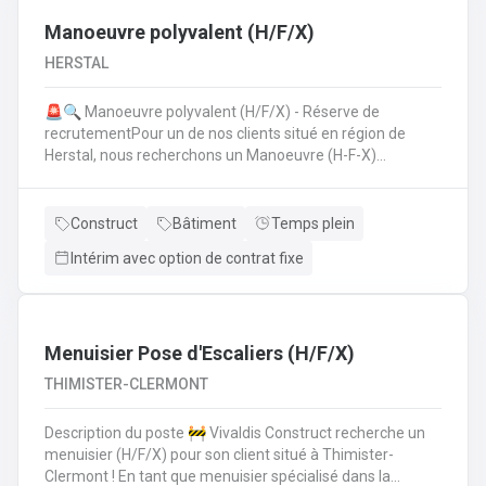
Manoeuvre polyvalent (H/F/X)
HERSTAL
🚨🔍 Manoeuvre polyvalent (H/F/X) - Réserve de
recrutementPour un de nos clients situé en région de
Herstal, nous recherchons un Manoeuvre (H-F-X)
polyvalent pour aider les monteurs d'échafaudages au
quotidien.​​​​​​Envie de rejoindre une entreprise réputée et de
vous épanouir dans une mission pour du long terme?
Construct
Bâtiment
Temps plein
Intérim avec option de contrat fixe
Menuisier Pose d'Escaliers (H/F/X)
THIMISTER-CLERMONT
Description du poste 🚧 Vivaldis Construct recherche un
menuisier (H/F/X) pour son client situé à Thimister-
Clermont ! En tant que menuisier spécialisé dans la