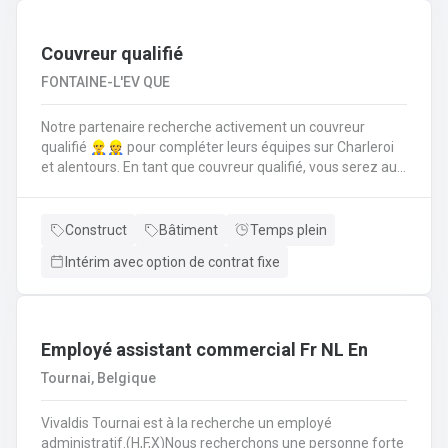
suivi administratif comme la rédaction d’offres de prix,
commandes, facturations et un suivi pour trouver des
solutions aux diverses demandes de disponibilités
Couvreur qualifié
FONTAINE-L'EV QUE
Notre partenaire recherche activement un couvreur
qualifié 👷‍♂️👷 pour compléter leurs équipes sur Charleroi
et alentours. En tant que couvreur qualifié, vous serez au
cœur des chantiers. Votre mission est d'assurer que
chaque toiture soit posée, réparée et entretenue selon les
règles de l'art. Vos responsabilités clés en tant que
Construct
Bâtiment
Temps plein
couvreur qualifié seront de : Poser et installer les
Intérim avec option de contrat fixe
matériaux de couverture (tuiles, ardoises, zinc, etc.) en
neuf comme en rénovation.Réaliser les travaux de
zinguerie : pose de gouttières, chéneaux et finitions
d'étanchéité.Assurer l'isolation thermique sous
toiture.Inspecter, réparer et entretenir les toitures
Employé assistant commercial Fr NL En
existantes (recherche de fuites, remplacement
Tournai, Belgique
d'éléments).Garantir la sécurité constante du chantier
pour vous-même et l'équipe.
Vivaldis Tournai est à la recherche un employé
administratif.(H,F,X)Nous recherchons une personne forte