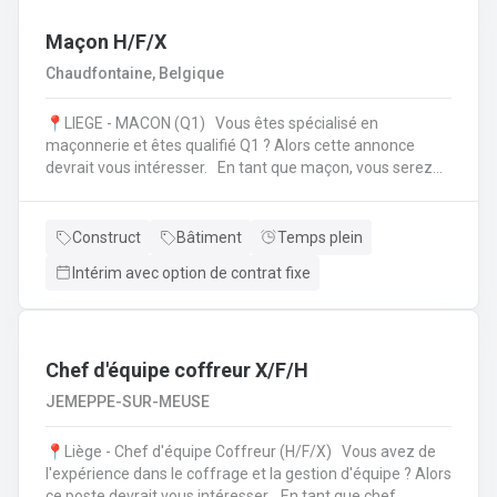
l'échafaudage et aide à leur montage ;Se rendre sur
d'autres chantiers pour aider au démontage et au
Maçon H/F/X
rangement dans le camion;Faire la vérification et la
Chaudfontaine, Belgique
remise en stock du matériel de retour à l'entrepôt.
📍LIEGE - MACON (Q1) Vous êtes spécialisé en
maçonnerie et êtes qualifié Q1 ? Alors cette annonce
devrait vous intéresser. En tant que maçon, vous serez
amené à : Lire des plans ;Réaliser des fondations et du
bétonnage ;Placer des éléments préfabriqués ;Faire du
jointoiement et rejointoiement ;Réaliser des travaux
Construct
Bâtiment
Temps plein
d'étanchéité et d'isolation thermique ;Réaliser des travaux
Intérim avec option de contrat fixe
de terrassement ;etc.
Chef d'équipe coffreur X/F/H
JEMEPPE-SUR-MEUSE
📍Liège - Chef d'équipe Coffreur (H/F/X) Vous avez de
l'expérience dans le coffrage et la gestion d'équipe ? Alors
ce poste devrait vous intéresser. En tant que chef