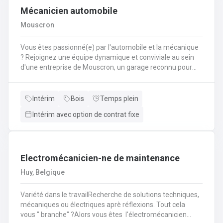
Mécanicien automobile
Mouscron
Vous êtes passionné(e) par l'automobile et la mécanique
? Rejoignez une équipe dynamique et conviviale au sein
d'une entreprise de Mouscron, un garage reconnu pour
son expertise et la satisfaction de ses clients ! Vos
missions : Réaliser l’entretien et les réparations courantes
des véhicules (vidanges, freins, amortisseurs,
Intérim
Bois
Temps plein
etc.).Diagnostiquer les pannes et effectuer les
Intérim avec option de contrat fixe
interventions mécaniques nécessaires.Assurer le
montage et le démontage de pièces
automobiles.Contrôler et tester les véhicules avant
restitution au client.Conseiller les clients sur l’entretien de
Electromécanicien-ne de maintenance
leur véhicule et les réparations à prévoir.
Huy, Belgique
Variété dans le travailRecherche de solutions techniques,
mécaniques ou électriques aprè réflexions. Tout cela
vous " branche" ?Alors vous êtes l'électromécanicien