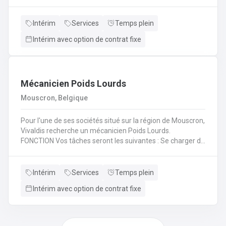
(H/F/X) que nous recherchons pour l'un de nos
partenaire? En tant qu'électromécanicien vous serez en
charge de différentes missions en intervention directe
Intérim
Services
Temps plein
dans les entreprises, sur les lignes de production et sur les
Intérim avec option de contrat fixe
chantiers en région liégeoise de notre client.
Mécanicien Poids Lourds
Mouscron, Belgique
Pour l'une de ses sociétés situé sur la région de Mouscron,
Vivaldis recherche un mécanicien Poids Lourds.
FONCTION Vos tâches seront les suivantes : Se charger du
remplacement des différentes pièces défectueuses ou
endommagées en fonction du problème diagnostiqué.
Cela consiste à : - Inspecter le moteur d’un véhicule et ses
Intérim
Services
Temps plein
composants mécaniques/électriques pour diagnostiquer
Intérim avec option de contrat fixe
avec précision les problèmes - Inspecter l’ordinateur de
bord du véhicule et les systèmes électroniques pour
réparer, entretenir et mettre à niveauRéaliser les
opérations de maintenance courantes (remplacement