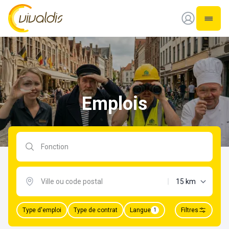
Vivaldis Interim
Ouvrir
Emplois
Rechercher par fonction
distance maxima
Type d'emploi
Type de contrat
Langue
Filtres
1