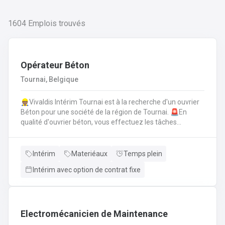
1604
Emplois trouvés
Opérateur Béton
Tournai, Belgique
👷🏽Vivaldis Intérim Tournai est à la recherche d'un ouvrier
Béton pour une société de la région de Tournai. 🚨En
qualité d'ouvrier béton, vous effectuez les tâches
suivantes: Coffrage sur base de plans
technique.FerraillagePréparation du béton et coulage du
béton selon la fiche technique de fabrication.Décoffrage
Intérim
Materiéaux
Temps plein
des éléments en béton.Nettoyage des machines, des
Intérim avec option de contrat fixe
tables de coffrages ainsi que des outils et de l'atelier.
Electromécanicien de Maintenance