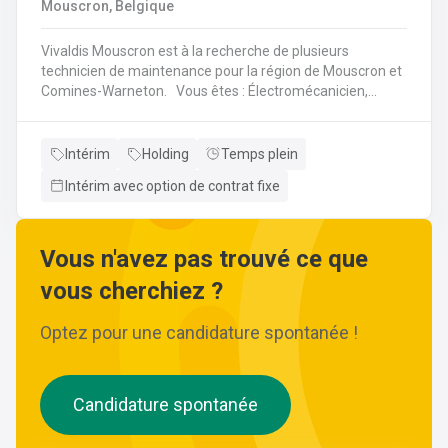
Mouscron, Belgique
Vivaldis Mouscron est à la recherche de plusieurs
technicien de maintenance pour la région de Mouscron et
Comines-Warneton. Vous êtes : Électromécanicien,
Mécanicien Industriel ou encore Technicien ? Si vous êtes
à la recherche d'un job à long terme, dans une entreprise
dynamique et avec un package d'avantages à la clé, nous
Intérim
Holding
Temps plein
avons quelque chose pour vous ! Pas besoin de parcourir
Intérim avec option de contrat fixe
des kilomètres, nous vous offrons la possibilité de
travailler à moins de 45 minutes de votre domicile. Le tout
avec des horaires flexibles d'équipes. N'hésitez pas à
postuler sur notre site internet, plus d'informations sur le
Vous n'avez pas trouvé ce que
profil ci-dessous :
vous cherchiez ?
Optez pour une candidature spontanée !
Candidature spontanée