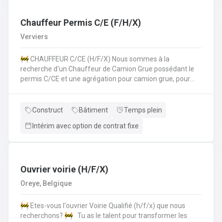
les normes de sécurité et les procédures de l'entreprise
sur le chantier. 💪 Avantages de la CP124 ✍️ Un contrat
fixe à la clé
Chauffeur Permis C/E (F/H/X)
Verviers
🚧 CHAUFFEUR C/CE (H/F/X) Nous sommes à la
recherche d'un Chauffeur de Camion Grue possédant le
permis C/CE et une agrégation pour camion grue, pour
intégrer une entreprise réputée dans la région liégeoise.
Le candidat sera principalement chargé du transport et de
la manipulation des matériaux sur différents chantiers et
Construct
Bâtiment
Temps plein
devra également pouvoir travailler au sol si nécéssaire.
Intérim avec option de contrat fixe
Vos missions principales : Conduire des camions poids
lourds (permis C/CE) pour approvisionner les chantiers en
matériaux et équipements.Manipuler le camion grue pour
le chargement, le déchargement et la mise en place de
matériaux lourds (canalisations, blocs de béton,
Ouvrier voirie (H/F/X)
etc.).Participer activement aux travaux de voirie lorsque
Oreye, Belgique
nécessaire, en appui à l'équipe chantier.Respecter
strictement les consignes de sécurité sur le chantier et
🚧 Etes-vous l'ouvrier Voirie Qualifié (h/f/x) que nous
dans la conduite.Assurer l’entretien régulier et le bon
recherchons? 🚧 Tu as le talent pour transformer les
fonctionnement du camion et de la grue. Nous offrons ✅