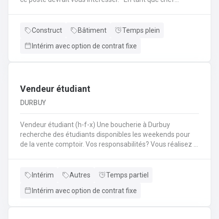
d'équipe Coffreur, vous : serez en charge de la gestion
d'équipe (ex: répartition des tâches) ;serez amené à
travailler principalement sur des chantiers privés
Construct
Bâtiment
Temps plein
industriels ; assurerez que le travail répond aux exigences
Intérim avec option de contrat fixe
de la demande ;veillerez à la bonne utilisation des outils et
machines ;etc.
Vendeur étudiant
DURBUY
Vendeur étudiant (h-f-x) Une boucherie à Durbuy
recherche des étudiants disponibles les weekends pour
de la vente comptoir. Vos responsabilités? Vous réalisez la
mise en place avant l'ouverture;Vous êtes responsable du
réassort des produits;Vous êtes en charge de tenir la
caisse;Vous assurez l'entretien des comptoirs.
Intérim
Autres
Temps partiel
Intérim avec option de contrat fixe