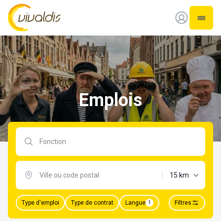
Vivaldis Interim
Ouvrir
Emplois
Rechercher par fonction
distance maxima
Type d'emploi
Type de contrat
Langue
Filtres
1