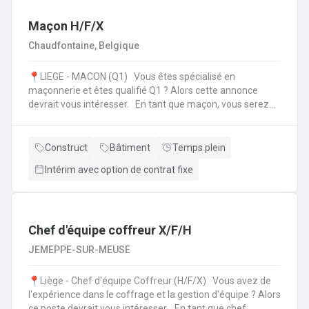
l'échafaudage et aide à leur montage ;Se rendre sur
d'autres chantiers pour aider au démontage et au
Maçon H/F/X
rangement dans le camion;Faire la vérification et la
Chaudfontaine, Belgique
remise en stock du matériel de retour à l'entrepôt.
📍LIEGE - MACON (Q1) Vous êtes spécialisé en
maçonnerie et êtes qualifié Q1 ? Alors cette annonce
devrait vous intéresser. En tant que maçon, vous serez
amené à : Lire des plans ;Réaliser des fondations et du
bétonnage ;Placer des éléments préfabriqués ;Faire du
jointoiement et rejointoiement ;Réaliser des travaux
Construct
Bâtiment
Temps plein
d'étanchéité et d'isolation thermique ;Réaliser des travaux
Intérim avec option de contrat fixe
de terrassement ;etc.
Chef d'équipe coffreur X/F/H
JEMEPPE-SUR-MEUSE
📍Liège - Chef d'équipe Coffreur (H/F/X) Vous avez de
l'expérience dans le coffrage et la gestion d'équipe ? Alors
ce poste devrait vous intéresser. En tant que chef