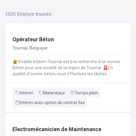
1605
Emplois trouvés
Opérateur Béton
Tournai, Belgique
👷🏽Vivaldis Intérim Tournai est à la recherche d'un ouvrier
Béton pour une société de la région de Tournai. 🚨En
qualité d'ouvrier béton, vous effectuez les tâches
suivantes: Coffrage sur base de plans
technique.FerraillagePréparation du béton et coulage du
béton selon la fiche technique de fabrication.Décoffrage
Intérim
Materiéaux
Temps plein
des éléments en béton.Nettoyage des machines, des
Intérim avec option de contrat fixe
tables de coffrages ainsi que des outils et de l'atelier.
Electromécanicien de Maintenance