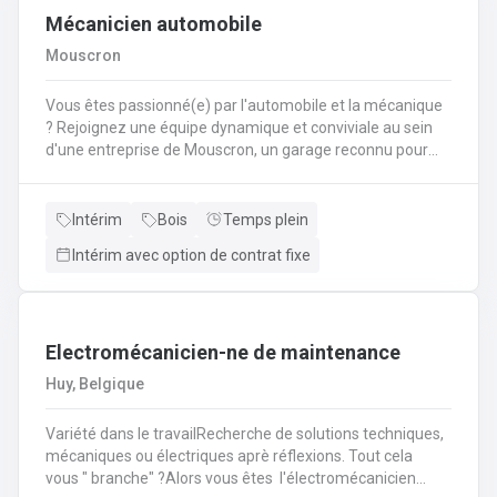
Mécanicien automobile
Mouscron
Vous êtes passionné(e) par l'automobile et la mécanique
? Rejoignez une équipe dynamique et conviviale au sein
d'une entreprise de Mouscron, un garage reconnu pour
son expertise et la satisfaction de ses clients ! Vos
missions : Réaliser l’entretien et les réparations courantes
des véhicules (vidanges, freins, amortisseurs,
Intérim
Bois
Temps plein
etc.).Diagnostiquer les pannes et effectuer les
Intérim avec option de contrat fixe
interventions mécaniques nécessaires.Assurer le
montage et le démontage de pièces
automobiles.Contrôler et tester les véhicules avant
restitution au client.Conseiller les clients sur l’entretien de
Electromécanicien-ne de maintenance
leur véhicule et les réparations à prévoir.
Huy, Belgique
Variété dans le travailRecherche de solutions techniques,
mécaniques ou électriques aprè réflexions. Tout cela
vous " branche" ?Alors vous êtes l'électromécanicien