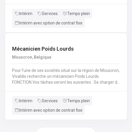
(H/F/X) que nous recherchons pour l'un de nos
partenaire? En tant qu'électromécanicien vous serez en
charge de différentes missions en intervention directe
Intérim
Services
Temps plein
dans les entreprises, sur les lignes de production et sur les
Intérim avec option de contrat fixe
chantiers en région liégeoise de notre client.
Mécanicien Poids Lourds
Mouscron, Belgique
Pour l'une de ses sociétés situé sur la région de Mouscron,
Vivaldis recherche un mécanicien Poids Lourds.
FONCTION Vos tâches seront les suivantes : Se charger du
remplacement des différentes pièces défectueuses ou
endommagées en fonction du problème diagnostiqué.
Cela consiste à : - Inspecter le moteur d’un véhicule et ses
Intérim
Services
Temps plein
composants mécaniques/électriques pour diagnostiquer
Intérim avec option de contrat fixe
avec précision les problèmes - Inspecter l’ordinateur de
bord du véhicule et les systèmes électroniques pour
réparer, entretenir et mettre à niveauRéaliser les
opérations de maintenance courantes (remplacement