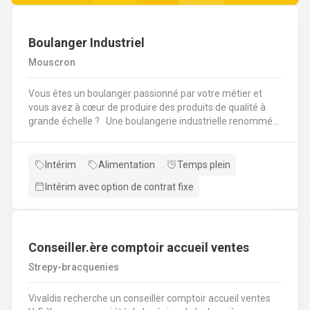
Boulanger Industriel
Mouscron
Vous êtes un boulanger passionné par votre métier et
vous avez à cœur de produire des produits de qualité à
grande échelle ? Une boulangerie industrielle renommée
située dans la région de Mouscron recherche un
Boulanger expérimenté pour rejoindre son équipe ! Vos
missions : Préparation et cuisson des produits : Vous
Intérim
Alimentation
Temps plein
serez en charge de la fabrication de pains, viennoiseries,
Intérim avec option de contrat fixe
baguettes, brioches et autres produits de boulangerie en
grandes quantités, selon des recettes
spécifiques.Contrôle qualité : Vous devrez veiller à la
régularité des produits finis, à la fois en termes de goût,
de texture et d'apparence. Vous contrôlerez la cuisson et
Conseiller.ère comptoir accueil ventes
les procédés de fabrication pour garantir des produits de
Strepy-bracquenies
qualité constante.Gestion des pâtes : Vous superviserez la
préparation des pâtes, en vous assurant de la bonne
Vivaldis recherche un conseiller comptoir accueil ventes
utilisation des machines de pétrissage et de