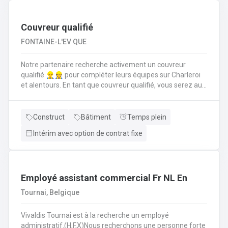
suivi administratif comme la rédaction d’offres de prix,
commandes, facturations et un suivi pour trouver des
solutions aux diverses demandes de disponibilités
Couvreur qualifié
FONTAINE-L'EV QUE
Notre partenaire recherche activement un couvreur
qualifié 👷‍♂️👷 pour compléter leurs équipes sur Charleroi
et alentours. En tant que couvreur qualifié, vous serez au
cœur des chantiers. Votre mission est d'assurer que
chaque toiture soit posée, réparée et entretenue selon les
règles de l'art. Vos responsabilités clés en tant que
Construct
Bâtiment
Temps plein
couvreur qualifié seront de : Poser et installer les
Intérim avec option de contrat fixe
matériaux de couverture (tuiles, ardoises, zinc, etc.) en
neuf comme en rénovation.Réaliser les travaux de
zinguerie : pose de gouttières, chéneaux et finitions
d'étanchéité.Assurer l'isolation thermique sous
toiture.Inspecter, réparer et entretenir les toitures
Employé assistant commercial Fr NL En
existantes (recherche de fuites, remplacement
Tournai, Belgique
d'éléments).Garantir la sécurité constante du chantier
pour vous-même et l'équipe.
Vivaldis Tournai est à la recherche un employé
administratif.(H,F,X)Nous recherchons une personne forte