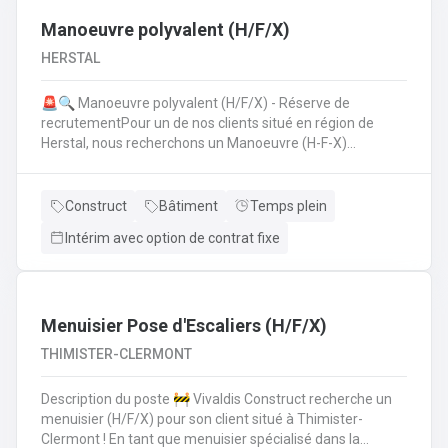
Manoeuvre polyvalent (H/F/X)
HERSTAL
🚨🔍 Manoeuvre polyvalent (H/F/X) - Réserve de
recrutementPour un de nos clients situé en région de
Herstal, nous recherchons un Manoeuvre (H-F-X)
polyvalent pour aider les monteurs d'échafaudages au
quotidien.​​​​​​Envie de rejoindre une entreprise réputée et de
vous épanouir dans une mission pour du long terme?
Construct
Bâtiment
Temps plein
Intérim avec option de contrat fixe
Menuisier Pose d'Escaliers (H/F/X)
THIMISTER-CLERMONT
Description du poste 🚧 Vivaldis Construct recherche un
menuisier (H/F/X) pour son client situé à Thimister-
Clermont ! En tant que menuisier spécialisé dans la