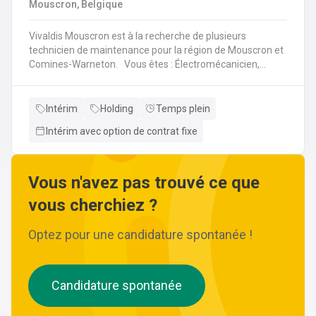
Mouscron, Belgique
Vivaldis Mouscron est à la recherche de plusieurs
technicien de maintenance pour la région de Mouscron et
Comines-Warneton. Vous êtes : Électromécanicien,
Mécanicien Industriel ou encore Technicien ? Si vous êtes
à la recherche d'un job à long terme, dans une entreprise
dynamique et avec un package d'avantages à la clé, nous
Intérim
Holding
Temps plein
avons quelque chose pour vous ! Pas besoin de parcourir
Intérim avec option de contrat fixe
des kilomètres, nous vous offrons la possibilité de
travailler à moins de 45 minutes de votre domicile. Le tout
avec des horaires flexibles d'équipes. N'hésitez pas à
postuler sur notre site internet, plus d'informations sur le
Vous n'avez pas trouvé ce que
profil ci-dessous :
vous cherchiez ?
Optez pour une candidature spontanée !
Candidature spontanée