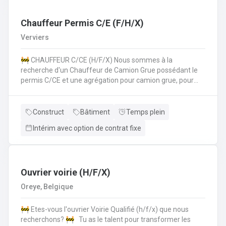
les normes de sécurité et les procédures de l'entreprise
sur le chantier. 💪 Avantages de la CP124 ✍️ Un contrat
fixe à la clé
Chauffeur Permis C/E (F/H/X)
Verviers
🚧 CHAUFFEUR C/CE (H/F/X) Nous sommes à la
recherche d'un Chauffeur de Camion Grue possédant le
permis C/CE et une agrégation pour camion grue, pour
intégrer une entreprise réputée dans la région liégeoise.
Le candidat sera principalement chargé du transport et de
la manipulation des matériaux sur différents chantiers et
Construct
Bâtiment
Temps plein
devra également pouvoir travailler au sol si nécéssaire.
Intérim avec option de contrat fixe
Vos missions principales : Conduire des camions poids
lourds (permis C/CE) pour approvisionner les chantiers en
matériaux et équipements.Manipuler le camion grue pour
le chargement, le déchargement et la mise en place de
matériaux lourds (canalisations, blocs de béton,
Ouvrier voirie (H/F/X)
etc.).Participer activement aux travaux de voirie lorsque
Oreye, Belgique
nécessaire, en appui à l'équipe chantier.Respecter
strictement les consignes de sécurité sur le chantier et
🚧 Etes-vous l'ouvrier Voirie Qualifié (h/f/x) que nous
dans la conduite.Assurer l’entretien régulier et le bon
recherchons? 🚧 Tu as le talent pour transformer les
fonctionnement du camion et de la grue. Nous offrons ✅