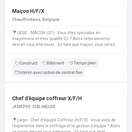
l'échafaudage et aide à leur montage ;Se rendre sur
d'autres chantiers pour aider au démontage et au
Maçon H/F/X
rangement dans le camion;Faire la vérification et la
Chaudfontaine, Belgique
remise en stock du matériel de retour à l'entrepôt.
📍LIEGE - MACON (Q1) Vous êtes spécialisé en
maçonnerie et êtes qualifié Q1 ? Alors cette annonce
devrait vous intéresser. En tant que maçon, vous serez
amené à : Lire des plans ;Réaliser des fondations et du
bétonnage ;Placer des éléments préfabriqués ;Faire du
jointoiement et rejointoiement ;Réaliser des travaux
Construct
Bâtiment
Temps plein
d'étanchéité et d'isolation thermique ;Réaliser des travaux
Intérim avec option de contrat fixe
de terrassement ;etc.
Chef d'équipe coffreur X/F/H
JEMEPPE-SUR-MEUSE
📍Liège - Chef d'équipe Coffreur (H/F/X) Vous avez de
l'expérience dans le coffrage et la gestion d'équipe ? Alors
ce poste devrait vous intéresser. En tant que chef