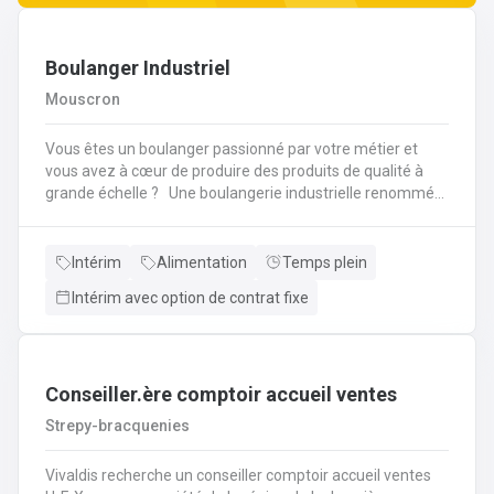
Boulanger Industriel
Mouscron
Vous êtes un boulanger passionné par votre métier et
vous avez à cœur de produire des produits de qualité à
grande échelle ? Une boulangerie industrielle renommée
située dans la région de Mouscron recherche un
Boulanger expérimenté pour rejoindre son équipe ! Vos
missions : Préparation et cuisson des produits : Vous
Intérim
Alimentation
Temps plein
serez en charge de la fabrication de pains, viennoiseries,
Intérim avec option de contrat fixe
baguettes, brioches et autres produits de boulangerie en
grandes quantités, selon des recettes
spécifiques.Contrôle qualité : Vous devrez veiller à la
régularité des produits finis, à la fois en termes de goût,
de texture et d'apparence. Vous contrôlerez la cuisson et
Conseiller.ère comptoir accueil ventes
les procédés de fabrication pour garantir des produits de
Strepy-bracquenies
qualité constante.Gestion des pâtes : Vous superviserez la
préparation des pâtes, en vous assurant de la bonne
Vivaldis recherche un conseiller comptoir accueil ventes
utilisation des machines de pétrissage et de