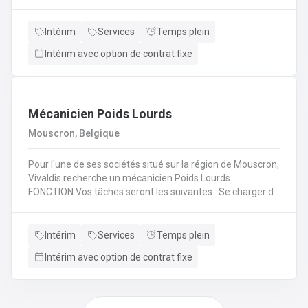
(H/F/X) que nous recherchons pour l'un de nos
partenaire? En tant qu'électromécanicien vous serez en
charge de différentes missions en intervention directe
Intérim
Services
Temps plein
dans les entreprises, sur les lignes de production et sur les
Intérim avec option de contrat fixe
chantiers en région liégeoise de notre client.
Mécanicien Poids Lourds
Mouscron, Belgique
Pour l'une de ses sociétés situé sur la région de Mouscron,
Vivaldis recherche un mécanicien Poids Lourds.
FONCTION Vos tâches seront les suivantes : Se charger du
remplacement des différentes pièces défectueuses ou
endommagées en fonction du problème diagnostiqué.
Cela consiste à : - Inspecter le moteur d’un véhicule et ses
Intérim
Services
Temps plein
composants mécaniques/électriques pour diagnostiquer
Intérim avec option de contrat fixe
avec précision les problèmes - Inspecter l’ordinateur de
bord du véhicule et les systèmes électroniques pour
réparer, entretenir et mettre à niveauRéaliser les
opérations de maintenance courantes (remplacement