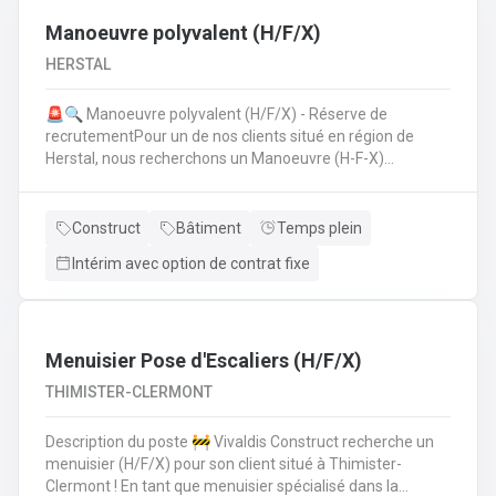
Manoeuvre polyvalent (H/F/X)
HERSTAL
🚨🔍 Manoeuvre polyvalent (H/F/X) - Réserve de
recrutementPour un de nos clients situé en région de
Herstal, nous recherchons un Manoeuvre (H-F-X)
polyvalent pour aider les monteurs d'échafaudages au
quotidien.​​​​​​Envie de rejoindre une entreprise réputée et de
vous épanouir dans une mission pour du long terme?
Construct
Bâtiment
Temps plein
Intérim avec option de contrat fixe
Menuisier Pose d'Escaliers (H/F/X)
THIMISTER-CLERMONT
Description du poste 🚧 Vivaldis Construct recherche un
menuisier (H/F/X) pour son client situé à Thimister-
Clermont ! En tant que menuisier spécialisé dans la