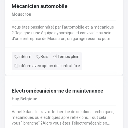
Mécanicien automobile
Mouscron
Vous êtes passionné(e) par l'automobile et la mécanique
? Rejoignez une équipe dynamique et conviviale au sein
d'une entreprise de Mouscron, un garage reconnu pour
son expertise et la satisfaction de ses clients ! Vos
missions : Réaliser l’entretien et les réparations courantes
des véhicules (vidanges, freins, amortisseurs,
Intérim
Bois
Temps plein
etc.).Diagnostiquer les pannes et effectuer les
Intérim avec option de contrat fixe
interventions mécaniques nécessaires.Assurer le
montage et le démontage de pièces
automobiles.Contrôler et tester les véhicules avant
restitution au client.Conseiller les clients sur l’entretien de
Electromécanicien-ne de maintenance
leur véhicule et les réparations à prévoir.
Huy, Belgique
Variété dans le travailRecherche de solutions techniques,
mécaniques ou électriques aprè réflexions. Tout cela
vous " branche" ?Alors vous êtes l'électromécanicien