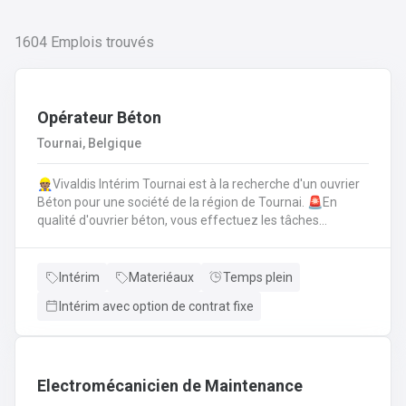
1604
Emplois trouvés
Opérateur Béton
Tournai, Belgique
👷🏽Vivaldis Intérim Tournai est à la recherche d'un ouvrier
Béton pour une société de la région de Tournai. 🚨En
qualité d'ouvrier béton, vous effectuez les tâches
suivantes: Coffrage sur base de plans
technique.FerraillagePréparation du béton et coulage du
béton selon la fiche technique de fabrication.Décoffrage
Intérim
Materiéaux
Temps plein
des éléments en béton.Nettoyage des machines, des
Intérim avec option de contrat fixe
tables de coffrages ainsi que des outils et de l'atelier.
Electromécanicien de Maintenance