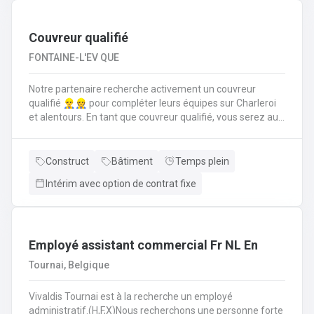
suivi administratif comme la rédaction d’offres de prix,
commandes, facturations et un suivi pour trouver des
solutions aux diverses demandes de disponibilités
Couvreur qualifié
FONTAINE-L'EV QUE
Notre partenaire recherche activement un couvreur
qualifié 👷‍♂️👷 pour compléter leurs équipes sur Charleroi
et alentours. En tant que couvreur qualifié, vous serez au
cœur des chantiers. Votre mission est d'assurer que
chaque toiture soit posée, réparée et entretenue selon les
règles de l'art. Vos responsabilités clés en tant que
Construct
Bâtiment
Temps plein
couvreur qualifié seront de : Poser et installer les
Intérim avec option de contrat fixe
matériaux de couverture (tuiles, ardoises, zinc, etc.) en
neuf comme en rénovation.Réaliser les travaux de
zinguerie : pose de gouttières, chéneaux et finitions
d'étanchéité.Assurer l'isolation thermique sous
toiture.Inspecter, réparer et entretenir les toitures
Employé assistant commercial Fr NL En
existantes (recherche de fuites, remplacement
Tournai, Belgique
d'éléments).Garantir la sécurité constante du chantier
pour vous-même et l'équipe.
Vivaldis Tournai est à la recherche un employé
administratif.(H,F,X)Nous recherchons une personne forte