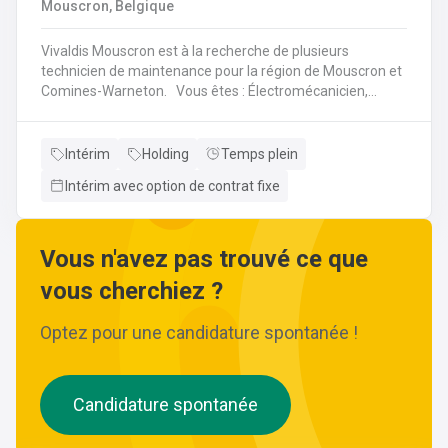
Mouscron, Belgique
Vivaldis Mouscron est à la recherche de plusieurs
technicien de maintenance pour la région de Mouscron et
Comines-Warneton. Vous êtes : Électromécanicien,
Mécanicien Industriel ou encore Technicien ? Si vous êtes
à la recherche d'un job à long terme, dans une entreprise
dynamique et avec un package d'avantages à la clé, nous
Intérim
Holding
Temps plein
avons quelque chose pour vous ! Pas besoin de parcourir
Intérim avec option de contrat fixe
des kilomètres, nous vous offrons la possibilité de
travailler à moins de 45 minutes de votre domicile. Le tout
avec des horaires flexibles d'équipes. N'hésitez pas à
postuler sur notre site internet, plus d'informations sur le
Vous n'avez pas trouvé ce que
profil ci-dessous :
vous cherchiez ?
Optez pour une candidature spontanée !
Candidature spontanée