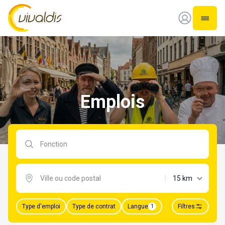
Vivaldis Interim
Ouvrir
Emplois
Rechercher par fonction
distance maxima
Type d'emploi
Type de contrat
Langue
Filtres
1