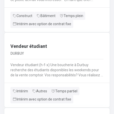
d'équipe Coffreur, vous : serez en charge de la gestion
d'équipe (ex: répartition des tâches) ;serez amené à
travailler principalement sur des chantiers privés
Construct
Bâtiment
Temps plein
industriels ; assurerez que le travail répond aux exigences
Intérim avec option de contrat fixe
de la demande ;veillerez à la bonne utilisation des outils et
machines ;etc.
Vendeur étudiant
DURBUY
Vendeur étudiant (h-f-x) Une boucherie à Durbuy
recherche des étudiants disponibles les weekends pour
de la vente comptoir. Vos responsabilités? Vous réalisez la
mise en place avant l'ouverture;Vous êtes responsable du
réassort des produits;Vous êtes en charge de tenir la
caisse;Vous assurez l'entretien des comptoirs.
Intérim
Autres
Temps partiel
Intérim avec option de contrat fixe