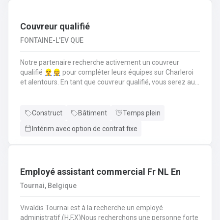
suivi administratif comme la rédaction d’offres de prix,
commandes, facturations et un suivi pour trouver des
solutions aux diverses demandes de disponibilités
Couvreur qualifié
FONTAINE-L'EV QUE
Notre partenaire recherche activement un couvreur
qualifié 👷‍♂️👷 pour compléter leurs équipes sur Charleroi
et alentours. En tant que couvreur qualifié, vous serez au
cœur des chantiers. Votre mission est d'assurer que
chaque toiture soit posée, réparée et entretenue selon les
règles de l'art. Vos responsabilités clés en tant que
Construct
Bâtiment
Temps plein
couvreur qualifié seront de : Poser et installer les
Intérim avec option de contrat fixe
matériaux de couverture (tuiles, ardoises, zinc, etc.) en
neuf comme en rénovation.Réaliser les travaux de
zinguerie : pose de gouttières, chéneaux et finitions
d'étanchéité.Assurer l'isolation thermique sous
toiture.Inspecter, réparer et entretenir les toitures
Employé assistant commercial Fr NL En
existantes (recherche de fuites, remplacement
Tournai, Belgique
d'éléments).Garantir la sécurité constante du chantier
pour vous-même et l'équipe.
Vivaldis Tournai est à la recherche un employé
administratif.(H,F,X)Nous recherchons une personne forte