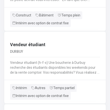
d'équipe Coffreur, vous : serez en charge de la gestion
d'équipe (ex: répartition des tâches) ;serez amené à
travailler principalement sur des chantiers privés
Construct
Bâtiment
Temps plein
industriels ; assurerez que le travail répond aux exigences
Intérim avec option de contrat fixe
de la demande ;veillerez à la bonne utilisation des outils et
machines ;etc.
Vendeur étudiant
DURBUY
Vendeur étudiant (h-f-x) Une boucherie à Durbuy
recherche des étudiants disponibles les weekends pour
de la vente comptoir. Vos responsabilités? Vous réalisez la
mise en place avant l'ouverture;Vous êtes responsable du
réassort des produits;Vous êtes en charge de tenir la
caisse;Vous assurez l'entretien des comptoirs.
Intérim
Autres
Temps partiel
Intérim avec option de contrat fixe