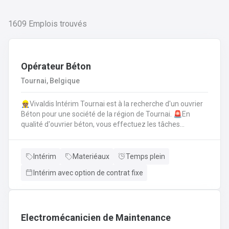
1609
Emplois trouvés
Opérateur Béton
Tournai, Belgique
👷🏽Vivaldis Intérim Tournai est à la recherche d'un ouvrier
Béton pour une société de la région de Tournai. 🚨En
qualité d'ouvrier béton, vous effectuez les tâches
suivantes: Coffrage sur base de plans
technique.FerraillagePréparation du béton et coulage du
béton selon la fiche technique de fabrication.Décoffrage
Intérim
Materiéaux
Temps plein
des éléments en béton.Nettoyage des machines, des
Intérim avec option de contrat fixe
tables de coffrages ainsi que des outils et de l'atelier.
Electromécanicien de Maintenance