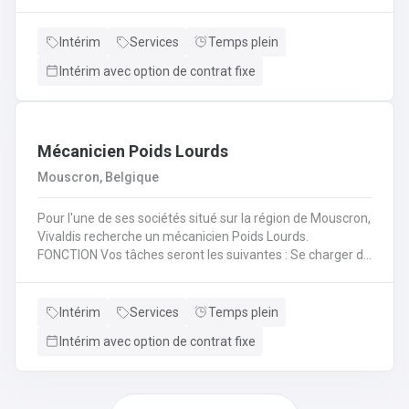
(H/F/X) que nous recherchons pour l'un de nos
partenaire? En tant qu'électromécanicien vous serez en
charge de différentes missions en intervention directe
Intérim
Services
Temps plein
dans les entreprises, sur les lignes de production et sur les
Intérim avec option de contrat fixe
chantiers en région liégeoise de notre client.
Mécanicien Poids Lourds
Mouscron, Belgique
Pour l'une de ses sociétés situé sur la région de Mouscron,
Vivaldis recherche un mécanicien Poids Lourds.
FONCTION Vos tâches seront les suivantes : Se charger du
remplacement des différentes pièces défectueuses ou
endommagées en fonction du problème diagnostiqué.
Cela consiste à : - Inspecter le moteur d’un véhicule et ses
Intérim
Services
Temps plein
composants mécaniques/électriques pour diagnostiquer
Intérim avec option de contrat fixe
avec précision les problèmes - Inspecter l’ordinateur de
bord du véhicule et les systèmes électroniques pour
réparer, entretenir et mettre à niveauRéaliser les
opérations de maintenance courantes (remplacement