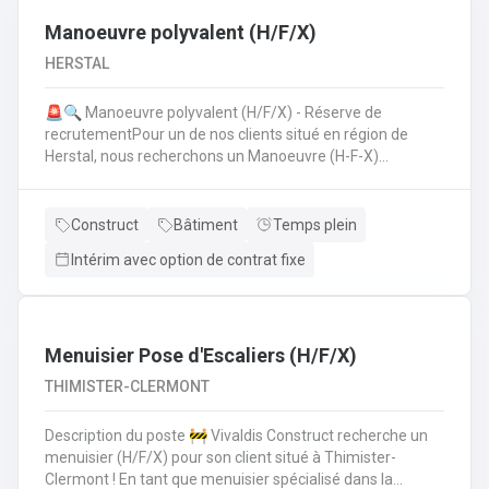
Manoeuvre polyvalent (H/F/X)
HERSTAL
🚨🔍 Manoeuvre polyvalent (H/F/X) - Réserve de
recrutementPour un de nos clients situé en région de
Herstal, nous recherchons un Manoeuvre (H-F-X)
polyvalent pour aider les monteurs d'échafaudages au
quotidien.​​​​​​Envie de rejoindre une entreprise réputée et de
vous épanouir dans une mission pour du long terme?
Construct
Bâtiment
Temps plein
Intérim avec option de contrat fixe
Menuisier Pose d'Escaliers (H/F/X)
THIMISTER-CLERMONT
Description du poste 🚧 Vivaldis Construct recherche un
menuisier (H/F/X) pour son client situé à Thimister-
Clermont ! En tant que menuisier spécialisé dans la