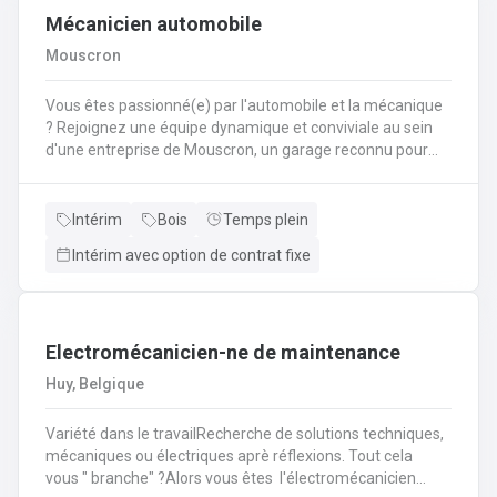
Mécanicien automobile
Mouscron
Vous êtes passionné(e) par l'automobile et la mécanique
? Rejoignez une équipe dynamique et conviviale au sein
d'une entreprise de Mouscron, un garage reconnu pour
son expertise et la satisfaction de ses clients ! Vos
missions : Réaliser l’entretien et les réparations courantes
des véhicules (vidanges, freins, amortisseurs,
Intérim
Bois
Temps plein
etc.).Diagnostiquer les pannes et effectuer les
Intérim avec option de contrat fixe
interventions mécaniques nécessaires.Assurer le
montage et le démontage de pièces
automobiles.Contrôler et tester les véhicules avant
restitution au client.Conseiller les clients sur l’entretien de
Electromécanicien-ne de maintenance
leur véhicule et les réparations à prévoir.
Huy, Belgique
Variété dans le travailRecherche de solutions techniques,
mécaniques ou électriques aprè réflexions. Tout cela
vous " branche" ?Alors vous êtes l'électromécanicien