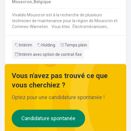
Mouscron, Belgique
Vivaldis Mouscron est à la recherche de plusieurs
technicien de maintenance pour la région de Mouscron et
Comines-Warneton. Vous êtes : Électromécanicien,
Mécanicien Industriel ou encore Technicien ? Si vous êtes
à la recherche d'un job à long terme, dans une entreprise
dynamique et avec un package d'avantages à la clé, nous
Intérim
Holding
Temps plein
avons quelque chose pour vous ! Pas besoin de parcourir
Intérim avec option de contrat fixe
des kilomètres, nous vous offrons la possibilité de
travailler à moins de 45 minutes de votre domicile. Le tout
avec des horaires flexibles d'équipes. N'hésitez pas à
postuler sur notre site internet, plus d'informations sur le
Vous n'avez pas trouvé ce que
profil ci-dessous :
vous cherchiez ?
Optez pour une candidature spontanée !
Candidature spontanée