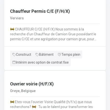
les normes de sécurité et les procédures de l'entreprise
sur le chantier. 💪 Avantages de la CP124 ✍️ Un contrat
fixe à la clé
Chauffeur Permis C/E (F/H/X)
Verviers
🚧 CHAUFFEUR C/CE (H/F/X) Nous sommes à la
recherche d'un Chauffeur de Camion Grue possédant le
permis C/CE et une agrégation pour camion grue, pour
intégrer une entreprise réputée dans la région liégeoise.
Le candidat sera principalement chargé du transport et de
la manipulation des matériaux sur différents chantiers et
Construct
Bâtiment
Temps plein
devra également pouvoir travailler au sol si nécéssaire.
Intérim avec option de contrat fixe
Vos missions principales : Conduire des camions poids
lourds (permis C/CE) pour approvisionner les chantiers en
matériaux et équipements.Manipuler le camion grue pour
le chargement, le déchargement et la mise en place de
matériaux lourds (canalisations, blocs de béton,
Ouvrier voirie (H/F/X)
etc.).Participer activement aux travaux de voirie lorsque
Oreye, Belgique
nécessaire, en appui à l'équipe chantier.Respecter
strictement les consignes de sécurité sur le chantier et
🚧 Etes-vous l'ouvrier Voirie Qualifié (h/f/x) que nous
dans la conduite.Assurer l’entretien régulier et le bon
recherchons? 🚧 Tu as le talent pour transformer les
fonctionnement du camion et de la grue. Nous offrons ✅