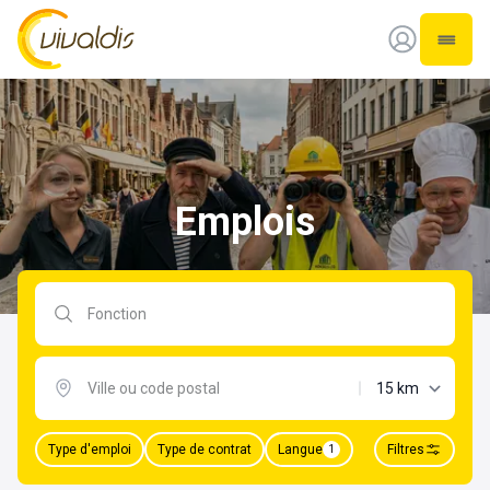
Vivaldis Interim
Ouvrir
Emplois
Rechercher par fonction
distance maxima
Type d'emploi
Type de contrat
Langue
Filtres
1