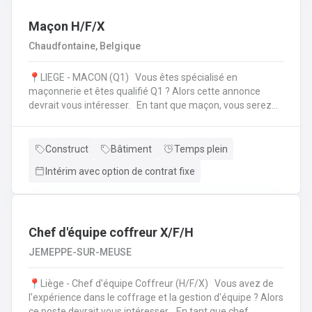
l'échafaudage et aide à leur montage ;Se rendre sur
d'autres chantiers pour aider au démontage et au
Maçon H/F/X
rangement dans le camion;Faire la vérification et la
Chaudfontaine, Belgique
remise en stock du matériel de retour à l'entrepôt.
📍LIEGE - MACON (Q1) Vous êtes spécialisé en
maçonnerie et êtes qualifié Q1 ? Alors cette annonce
devrait vous intéresser. En tant que maçon, vous serez
amené à : Lire des plans ;Réaliser des fondations et du
bétonnage ;Placer des éléments préfabriqués ;Faire du
jointoiement et rejointoiement ;Réaliser des travaux
Construct
Bâtiment
Temps plein
d'étanchéité et d'isolation thermique ;Réaliser des travaux
Intérim avec option de contrat fixe
de terrassement ;etc.
Chef d'équipe coffreur X/F/H
JEMEPPE-SUR-MEUSE
📍Liège - Chef d'équipe Coffreur (H/F/X) Vous avez de
l'expérience dans le coffrage et la gestion d'équipe ? Alors
ce poste devrait vous intéresser. En tant que chef