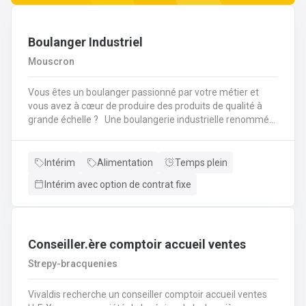
Boulanger Industriel
Mouscron
Vous êtes un boulanger passionné par votre métier et
vous avez à cœur de produire des produits de qualité à
grande échelle ? Une boulangerie industrielle renommée
située dans la région de Mouscron recherche un
Boulanger expérimenté pour rejoindre son équipe ! Vos
missions : Préparation et cuisson des produits : Vous
Intérim
Alimentation
Temps plein
serez en charge de la fabrication de pains, viennoiseries,
Intérim avec option de contrat fixe
baguettes, brioches et autres produits de boulangerie en
grandes quantités, selon des recettes
spécifiques.Contrôle qualité : Vous devrez veiller à la
régularité des produits finis, à la fois en termes de goût,
de texture et d'apparence. Vous contrôlerez la cuisson et
Conseiller.ère comptoir accueil ventes
les procédés de fabrication pour garantir des produits de
Strepy-bracquenies
qualité constante.Gestion des pâtes : Vous superviserez la
préparation des pâtes, en vous assurant de la bonne
Vivaldis recherche un conseiller comptoir accueil ventes
utilisation des machines de pétrissage et de