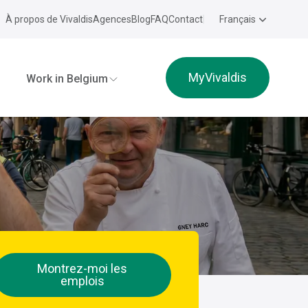
À propos de Vivaldis
Agences
Blog
FAQ
Contact
Français
MyVivaldis
Work in Belgium
Montrez-moi les
emplois
e