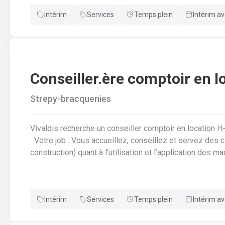
informatiséeRédaction des offres de prix
Intérim
Services
Temps plein
Intérim av
Conseiller.ère comptoir en l
Strepy-bracquenies
Vivaldis recherche un conseiller comptoir en location H
Votre job : Vous accueillez, conseillez et servez des clients (particuliers et professionnels de la
construction) quant à l’utilisation et l’application des 
location lors de la récupération du matériel louéVous 
réservations, ventes et tickets de caisse de façon info
comme la rédaction d’offres de prix, commandes, factura
Intérim
Services
Temps plein
Intérim av
diverses demandes de disponibilités