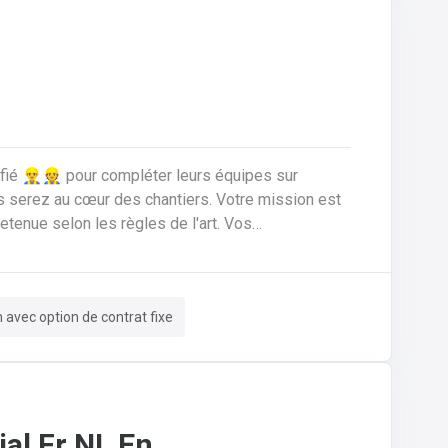
ié 👷‍♂️👷 pour compléter leurs équipes sur
nue selon les règles de l'art. Vos
ériaux de
n rénovation.Réaliser les travaux de zinguerie :
ssurer l'isolation thermique sous toiture.Inspecter,
m avec option de contrat fixe
 de fuites, remplacement d'éléments).Garantir la
sécurité constante du chantier pour vous-même et l'équipe.
al Fr NL En