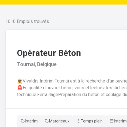
1610
Emplois trouvés
Opérateur Béton
Tournai, Belgique
👷🏽Vivaldis Intérim Tournai est à la recherche d'un ouvr
🚨En qualité d'ouvrier béton, vous effectuez les tâches suivantes: Coffrage 
technique.FerraillagePréparation du béton et coulage du
fabrication.Décoffrage des éléments en béton.Nettoyag
que des outils et de l'atelier.
Intérim
Materiéaux
Temps plein
Intérim