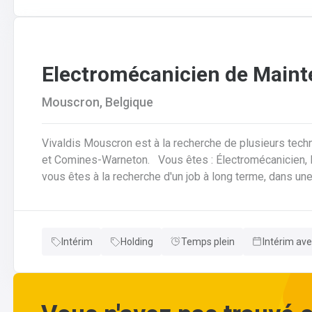
Electromécanicien de Main
Mouscron, Belgique
Vivaldis Mouscron est à la recherche de plusieurs tech
et Comines-Warneton. Vous êtes : Électromécanicien, Mécanicien Industriel ou encore Technicien ? Si
vous êtes à la recherche d'un job à long terme, dans u
d'avantages à la clé, nous avons quelque chose pour vous ! Pas besoin de parcourir des kilomètr
vous offrons la possibilité de travailler à moins de 45 minutes de 
horaires flexibles d'équipes. N'hésitez pas à postuler sur notre site internet, plus d'informations sur le
Intérim
Holding
Temps plein
Intérim ave
profil ci-dessous :