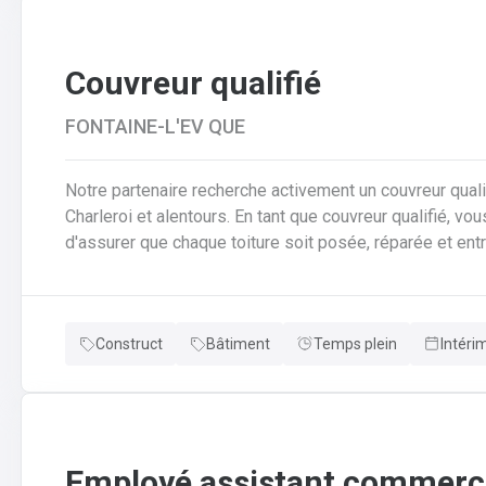
Couvreur qualifié
FONTAINE-L'EV QUE
Notre partenaire recherche activement un couvreur qualif
Charleroi et alentours. En tant que couvreur qualifié, vous serez au cœur des chantiers. Votre mission est
d'assurer que chaque toiture soit posée, réparée et entrete
responsabilités clés en tant que couvreur qualifié seront de : Poser et installer les mat
couverture (tuiles, ardoises, zinc, etc.) en neuf comme e
pose de gouttières, chéneaux et finitions d'étanchéité.A
Construct
Bâtiment
Temps plein
Intéri
réparer et entretenir les toitures existantes (recherche
Employé assistant commerci