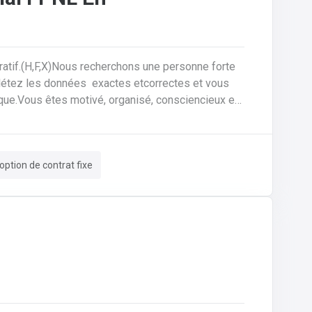
ratif.(H,F,X)Nous recherchons une personne forte
plétez les données exactes etcorrectes et vous
ique.Vous êtes motivé, organisé, consciencieux et
tes responsable du processus et du suivi des
ission à vos collègues de la planification de la
correctes et complètes.• Si les choses ne semblent
option de contrat fixe
lui offrez le support technique et faites les
en collaboration directe avec vos collègues du
 production.