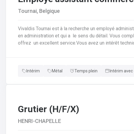
Tournai, Belgique
Vivaldis Tournai est à la recherche un employé administ
en administration et qui a le sens du détail. Vous com
offrez un excellent service.Vous avez un intérêt techn
autonome .Une journée type dans la fonction : • Vous ê
commandes des clients afin de garantir leurbonne transm
production.• Vous vérifiez si toutes les données sont 
Intérim
Métal
Temps plein
Intérim avec 
pas claires, vous assurez la coordinationavec le client, 
modifications nécessaires.• Pour cela, vous travaillez 
service clientèle, du transport etde la planification de la
Grutier (H/F/X)
HENRI-CHAPELLE