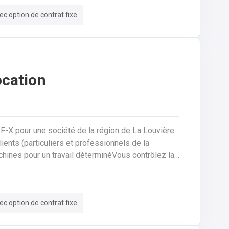
ec option de contrat fixe
ocation
-F-X pour une société de la région de La Louvière.
machines pour un travail déterminéVous contrôlez la
rédigez des contrats de locationVous encodez des
rmatiséeVous assurez un suivi administratif
tions et un suivi pour trouver des solutions aux
ec option de contrat fixe