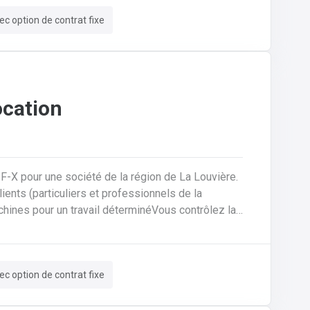
ec option de contrat fixe
ocation
-F-X pour une société de la région de La Louvière.
machines pour un travail déterminéVous contrôlez la
rédigez des contrats de locationVous encodez des
rmatiséeVous assurez un suivi administratif
tions et un suivi pour trouver des solutions aux
ec option de contrat fixe