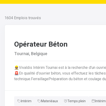
1604
Emplois trouvés
Opérateur Béton
Tournai, Belgique
👷🏽Vivaldis Intérim Tournai est à la recherche d'un ouvr
🚨En qualité d'ouvrier béton, vous effectuez les tâches suivantes: Coffrage 
technique.FerraillagePréparation du béton et coulage du
fabrication.Décoffrage des éléments en béton.Nettoyag
que des outils et de l'atelier.
Intérim
Materiéaux
Temps plein
Intérim