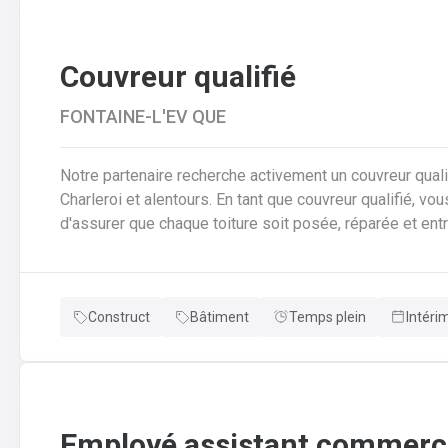
Couvreur qualifié
FONTAINE-L'EV QUE
Notre partenaire recherche activement un couvreur qualif
Charleroi et alentours. En tant que couvreur qualifié, vous serez au cœur des chantiers. Votre mission est
d'assurer que chaque toiture soit posée, réparée et entrete
responsabilités clés en tant que couvreur qualifié seront de : Poser et installer les mat
couverture (tuiles, ardoises, zinc, etc.) en neuf comme e
pose de gouttières, chéneaux et finitions d'étanchéité.A
Construct
Bâtiment
Temps plein
Intéri
réparer et entretenir les toitures existantes (recherche
Employé assistant commerci