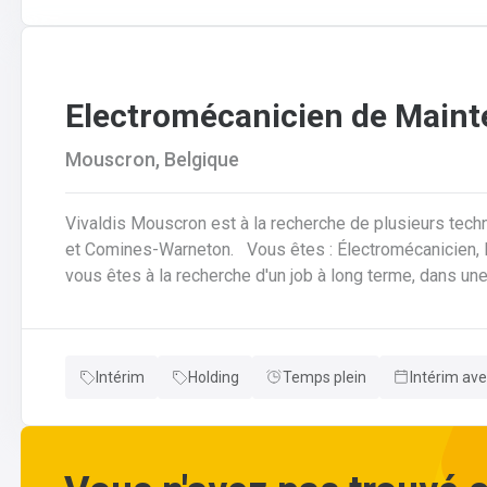
Electromécanicien de Main
Mouscron, Belgique
Vivaldis Mouscron est à la recherche de plusieurs tech
et Comines-Warneton. Vous êtes : Électromécanicien, Mécanicien Industriel ou encore Technicien ? Si
vous êtes à la recherche d'un job à long terme, dans u
d'avantages à la clé, nous avons quelque chose pour vous ! Pas besoin de parcourir des kilomètr
vous offrons la possibilité de travailler à moins de 45 minutes de 
horaires flexibles d'équipes. N'hésitez pas à postuler sur notre site internet, plus d'informations sur le
Intérim
Holding
Temps plein
Intérim ave
profil ci-dessous :