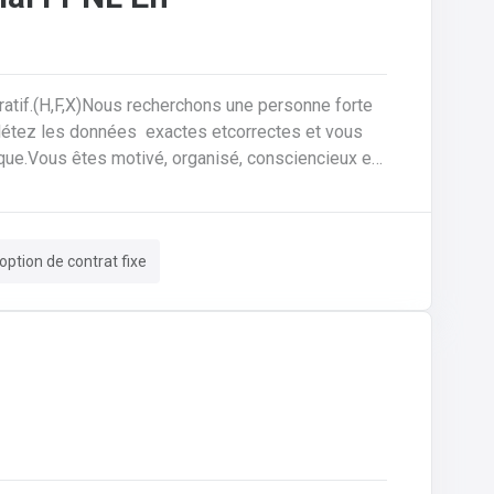
ratif.(H,F,X)Nous recherchons une personne forte
plétez les données exactes etcorrectes et vous
ique.Vous êtes motivé, organisé, consciencieux et
tes responsable du processus et du suivi des
ission à vos collègues de la planification de la
correctes et complètes.• Si les choses ne semblent
option de contrat fixe
lui offrez le support technique et faites les
en collaboration directe avec vos collègues du
 production.