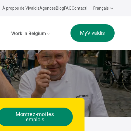
À propos de Vivaldis
Agences
Blog
FAQ
Contact
Français
MyVivaldis
Work in Belgium
Montrez-moi les
emplois
e