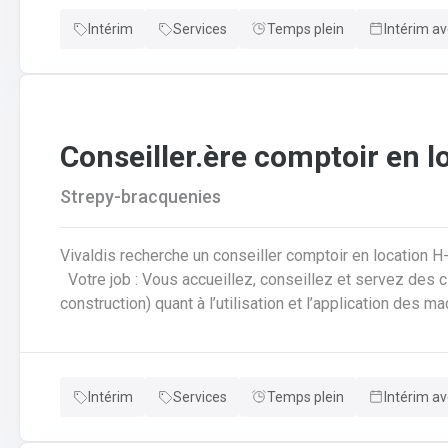
informatiséeRédaction des offres de prix
Intérim
Services
Temps plein
Intérim av
Conseiller.ère comptoir en l
Strepy-bracquenies
Vivaldis recherche un conseiller comptoir en location H
Votre job : Vous accueillez, conseillez et servez des clients (particuliers et professionnels de la
construction) quant à l’utilisation et l’application des 
location lors de la récupération du matériel louéVous 
réservations, ventes et tickets de caisse de façon info
comme la rédaction d’offres de prix, commandes, factura
Intérim
Services
Temps plein
Intérim av
diverses demandes de disponibilités