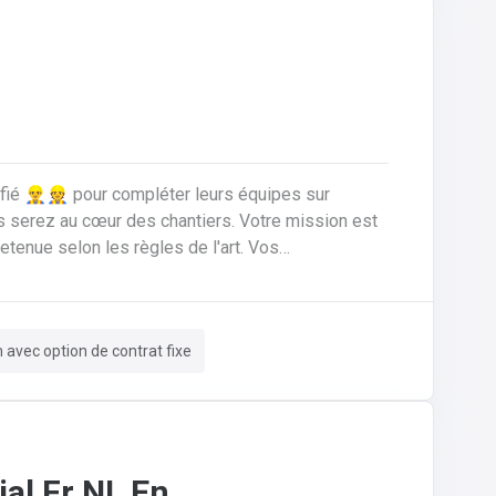
ié 👷‍♂️👷 pour compléter leurs équipes sur
nue selon les règles de l'art. Vos
ériaux de
n rénovation.Réaliser les travaux de zinguerie :
ssurer l'isolation thermique sous toiture.Inspecter,
m avec option de contrat fixe
 de fuites, remplacement d'éléments).Garantir la
sécurité constante du chantier pour vous-même et l'équipe.
al Fr NL En