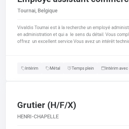
Tournai, Belgique
Vivaldis Tournai est à la recherche un employé administ
en administration et qui a le sens du détail. Vous com
offrez un excellent service.Vous avez un intérêt techn
autonome .Une journée type dans la fonction : • Vous ê
commandes des clients afin de garantir leurbonne transm
production.• Vous vérifiez si toutes les données sont 
Intérim
Métal
Temps plein
Intérim avec 
pas claires, vous assurez la coordinationavec le client, 
modifications nécessaires.• Pour cela, vous travaillez 
service clientèle, du transport etde la planification de la
Grutier (H/F/X)
HENRI-CHAPELLE