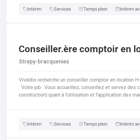
informatiséeRédaction des offres de prix
Intérim
Services
Temps plein
Intérim av
Conseiller.ère comptoir en l
Strepy-bracquenies
Vivaldis recherche un conseiller comptoir en location H
Votre job : Vous accueillez, conseillez et servez des clients (particuliers et professionnels de la
construction) quant à l’utilisation et l’application des 
location lors de la récupération du matériel louéVous 
réservations, ventes et tickets de caisse de façon info
comme la rédaction d’offres de prix, commandes, factura
Intérim
Services
Temps plein
Intérim av
diverses demandes de disponibilités