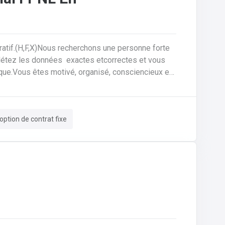
ratif.(H,F,X)Nous recherchons une personne forte
plétez les données exactes etcorrectes et vous
ique.Vous êtes motivé, organisé, consciencieux et
tes responsable du processus et du suivi des
ission à vos collègues de la planification de la
correctes et complètes.• Si les choses ne semblent
option de contrat fixe
lui offrez le support technique et faites les
en collaboration directe avec vos collègues du
 production.