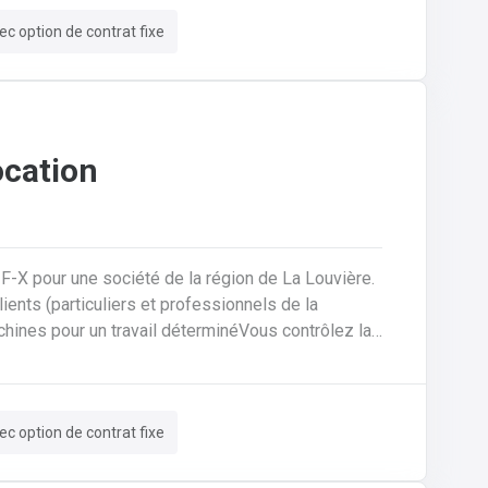
ec option de contrat fixe
ocation
-F-X pour une société de la région de La Louvière.
machines pour un travail déterminéVous contrôlez la
rédigez des contrats de locationVous encodez des
rmatiséeVous assurez un suivi administratif
tions et un suivi pour trouver des solutions aux
ec option de contrat fixe