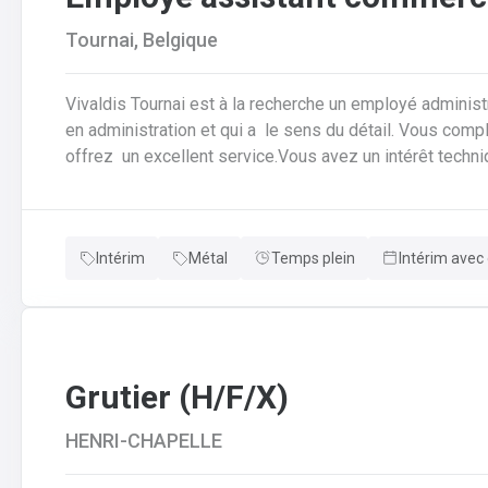
Tournai, Belgique
Vivaldis Tournai est à la recherche un employé administ
en administration et qui a le sens du détail. Vous com
offrez un excellent service.Vous avez un intérêt techn
autonome .Une journée type dans la fonction : • Vous ê
commandes des clients afin de garantir leurbonne transm
production.• Vous vérifiez si toutes les données sont 
Intérim
Métal
Temps plein
Intérim avec 
pas claires, vous assurez la coordinationavec le client, 
modifications nécessaires.• Pour cela, vous travaillez 
service clientèle, du transport etde la planification de la
Grutier (H/F/X)
HENRI-CHAPELLE