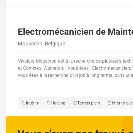
Electromécanicien de Main
Mouscron, Belgique
Vivaldis Mouscron est à la recherche de plusieurs tech
et Comines-Warneton. Vous êtes : Électromécanicien, Mécanicien Industriel ou encore Technicien ? Si
vous êtes à la recherche d'un job à long terme, dans u
d'avantages à la clé, nous avons quelque chose pour vous ! Pas besoin de parcourir des kilomètr
vous offrons la possibilité de travailler à moins de 45 minutes de 
horaires flexibles d'équipes. N'hésitez pas à postuler sur notre site internet, plus d'informations sur le
Intérim
Holding
Temps plein
Intérim ave
profil ci-dessous :