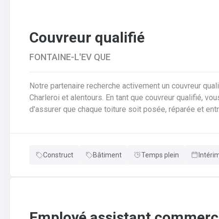
Couvreur qualifié
FONTAINE-L'EV QUE
Notre partenaire recherche activement un couvreur qualif
Charleroi et alentours. En tant que couvreur qualifié, vous serez au cœur des chantiers. Votre mission est
d'assurer que chaque toiture soit posée, réparée et entrete
responsabilités clés en tant que couvreur qualifié seront de : Poser et installer les mat
couverture (tuiles, ardoises, zinc, etc.) en neuf comme e
pose de gouttières, chéneaux et finitions d'étanchéité.A
Construct
Bâtiment
Temps plein
Intéri
réparer et entretenir les toitures existantes (recherche
Employé assistant commerci