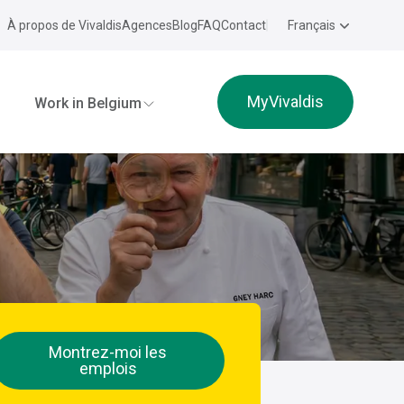
À propos de Vivaldis
Agences
Blog
FAQ
Contact
Français
MyVivaldis
Work in Belgium
Montrez-moi les
emplois
e