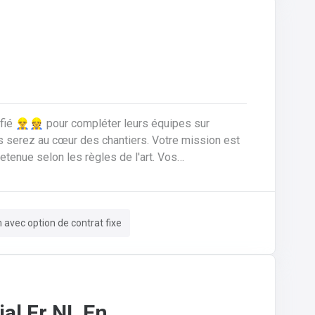
ié 👷‍♂️👷 pour compléter leurs équipes sur
nue selon les règles de l'art. Vos
ériaux de
n rénovation.Réaliser les travaux de zinguerie :
ssurer l'isolation thermique sous toiture.Inspecter,
m avec option de contrat fixe
 de fuites, remplacement d'éléments).Garantir la
sécurité constante du chantier pour vous-même et l'équipe.
al Fr NL En