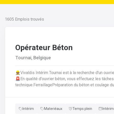
1605
Emplois trouvés
Opérateur Béton
Tournai, Belgique
👷🏽Vivaldis Intérim Tournai est à la recherche d'un ouvr
🚨En qualité d'ouvrier béton, vous effectuez les tâches suivantes: Coffrage 
technique.FerraillagePréparation du béton et coulage du
fabrication.Décoffrage des éléments en béton.Nettoyag
que des outils et de l'atelier.
Intérim
Materiéaux
Temps plein
Intérim