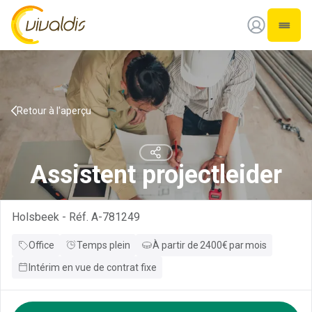
Vivaldis Interim
Ouvrir
Retour à l'aperçu
Assistent projectleider
Holsbeek
-
Réf.
A-781249
Office
Temps plein
À partir de
2400
€
par
mois
Intérim en vue de contrat fixe