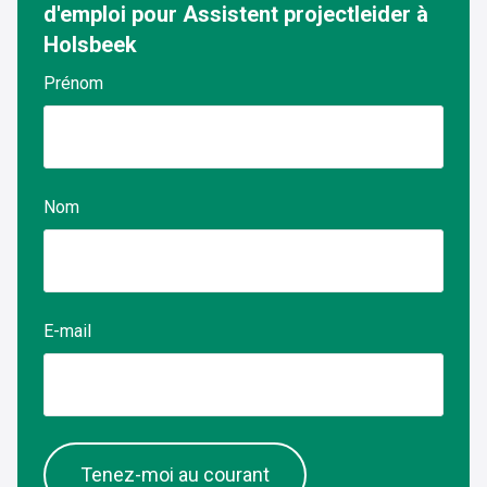
worden opgevolgd
d'emploi pour
Assistent projectleider
à
tussenpersoon v
Holsbeek
tussen het studi
uitvoerend team 
Prénom
over de logistiek:
en leveringen op 
verantwoordelijk 
materiaalbeheer.
skills in voor he
van AutoCAD-pla
Nom
proactief mee ov
oplossingen en z
vlekkeloze projec
E-mail
Tenez-moi au courant