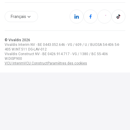
Français
© Vivaldis
2026
Vivaldis Interim NV - BE 0443.052.646 - VG / 609 / U / BUOSA 54-406 54-
405 W.INT.511 DG-LAV-012
Vivaldis Construct NV - BE 0426.914.717 - VG / 1380 / BC 55-406
W.DISP.900
VCU Interim
VCU Construct
Paramètres des cookies