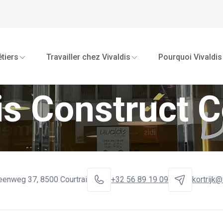
tiers
Travailler chez Vivaldis
Pourquoi Vivaldis
is Construct C
teenweg 37
,
8500 Courtrai
+32 56 89 19 09
kortrijk