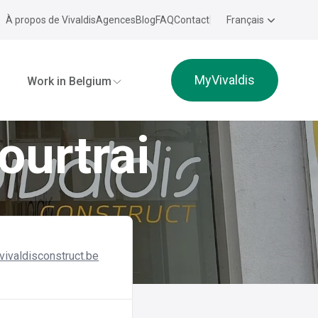
À propos de Vivaldis
Agences
Blog
FAQ
Contact
Français
MyVivaldis
Work in Belgium
ourtrai
@vivaldisconstruct.be