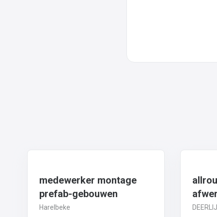
medewerker montage
allro
prefab-gebouwen
afwe
Harelbeke
DEERLI