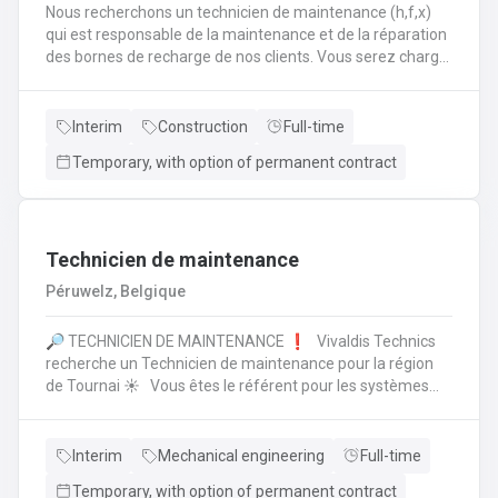
Nous recherchons un technicien de maintenance (h,f,x)
qui est responsable de la maintenance et de la réparation
des bornes de recharge de nos clients. Vous serez chargé
de localiser et de réparer de façon autonome les défauts
mécaniques et électriques. Vous en rendez compte de
manière administrativement correcte au Service
Interim
Construction
Full-time
Manager. Vous assurez également l’inventaire du
Temporary, with option of permanent contract
matériel qui vous est confié. Les responsabilités: Prioriser
la sécuritéDiagnostiquer et réparer les bornes de recharge
en cas de panneRemplir les bons de commande et les
faire signer par le clientRemplir correctement les bons
d’intervention et les soumettre dans les délais
Technicien de maintenance
impartisRepérer et signaler les situations
Péruwelz, Belgique
dangereusesÊtre tenu d’utiliser les EPI dont ils doivent
être pourvus
🔎 TECHNICIEN DE MAINTENANCE ❗️ Vivaldis Technics
recherche un Technicien de maintenance pour la région
de Tournai ☀️ Vous êtes le référent pour les systèmes
électriques, les automatismes et l’instrumentation des
équipements. Vous êtes la référence en termes de
conception, supervision, contact fournisseurs, réception
Interim
Mechanical engineering
Full-time
et mise en service des projets. Vous effectuez des
Temporary, with option of permanent contract
missions à l’international plusieurs semaines par an.