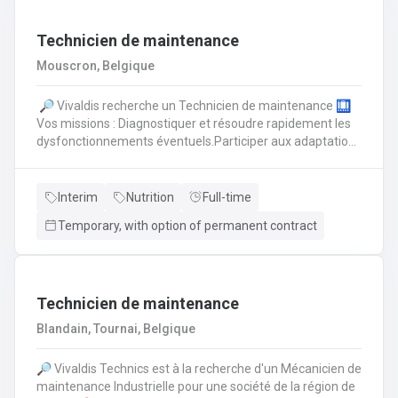
machines pour assurer une productivité fluide : Réactivité :
Identifier l'origine des défaillances et agir immédiatement
pour relancer la chaîne.Anticipation : Piloter la
Technicien de maintenance
maintenance préventive pour éviter les imprévus
Mouscron, Belgique
techniques.Optimisation : Ajuster les paramétrages pour
pousser l'efficience des lignes au maximum.Échange :
🔎 Vivaldis recherche un Technicien de maintenance 🛄
Travailler main dans la main avec les opérateurs et
Vos missions : Diagnostiquer et résoudre rapidement les
proposer des améliorations concrètes sur les
dysfonctionnements éventuels.Participer aux adaptations
processus.Rigueur : Tracer chaque intervention et veiller
et améliorations du site de production et des
au respect absolu des protocoles de sécurité.
installations.Veiller à un environnement de travail
sécurisé.Assurer le bon déroulement du processus de
Interim
Nutrition
Full-time
production et des opérations de maintenance.Réaliser la
Temporary, with option of permanent contract
maintenance préventive et curative pour optimiser les
machines, équipements et bâtiments.
Technicien de maintenance
Blandain, Tournai, Belgique
🔎 Vivaldis Technics est à la recherche d'un Mécanicien de
maintenance Industrielle pour une société de la région de