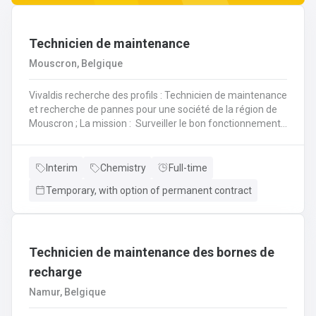
Technicien de maintenance
Mouscron, Belgique
Vivaldis recherche des profils : Technicien de maintenance
et recherche de pannes pour une société de la région de
Mouscron ; La mission : Surveiller le bon fonctionnement
des installations et effectuer des entretiens préventifs
afin de détecter à temps les problèmes techniques et
d'assurer un fonctionnement durable des
Interim
Chemistry
Full-time
installations.Savoir réparer une panne afin de minimiser
Temporary, with option of permanent contract
les arrêts de production.Veiller à ce que les processus de
production fonctionnent sans failleDéfinir et préparer les
travaux de maintenanceVérifier et appliquer les
procédures de sécuritéParticiper à l’amélioration des
installations (sécurité, performances, durée de vie des
Technicien de maintenance des bornes de
équipements) ;Rédiger des rapports relatifs à ses
recharge
interventions
Namur, Belgique