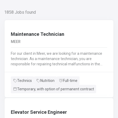
1858
Jobs found
Maintenance Technician
MEER
For our client in Meer, we are looking for a maintenance
technician. As a maintenance technician, you are
responsible for repairing technical malfunctions in the
production machines.The issues can be both electrical
and mechanical, but the majority are industrial electrical
faults. You are responsible for identifying the malfunction
Technics
Nutrition
Full-time
and resolving it.In addition, you carry out equipment
Temporary, with option of permanent contract
overhauls.You ensure that operators and production staff
can continue working at all times.Preventive and major
maintenance tasks are carried out on
Saturdays.Furthermore, you make suggestions to
optimize the process and proactively prevent
Elevator Service Engineer
malfunctions.