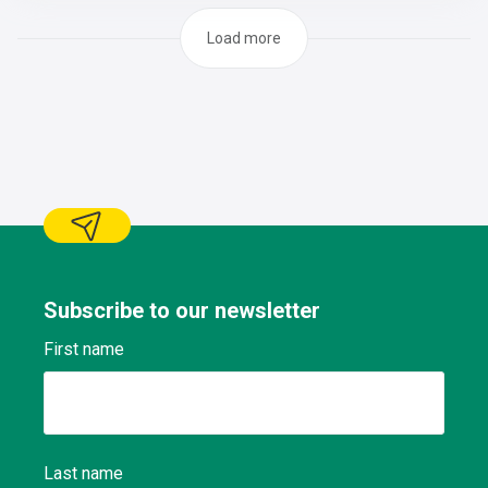
suivi des installations.Vous veillez à votre sécurité et celle
de vos collègues.Vous contribuez à l’amélioration du plan
Load more
de maintenance préventive.En collaboration avec le chef
d’équipe production, vous réalisez les diagnostics et
l’implémentation des solutions convenues.
Subscribe to our newsletter
First name
Last name