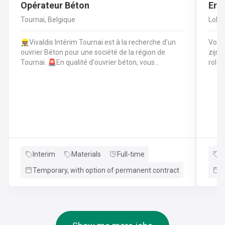
Opérateur Béton
Erva
Tournai, Belgique
Loker
👷🏽Vivaldis Intérim Tournai est à la recherche d'un
Voor 
ouvrier Béton pour une société de la région de
zijn 
Tournai. 🚨En qualité d'ouvrier béton, vous
rol b
effectuez les tâches suivantes: Coffrage sur base
leidi
de plans technique.FerraillagePréparation du béton
met e
et coulage du béton selon la fiche technique de
projec
fabrication.Décoffrage des éléments en
omvatten: Het fitt
béton.Nettoyage des machines, des tables de
versc
coffrages ainsi que des outils et de l'atelier.
mm in
same
aan m
de kw
Interim
Materials
Full-time
I
name
Temporary, with option of permanent contract
T
en bi
uitvo
P&ID’
aanb
gieti