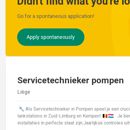
Didn't find what you're l
Go for a spontaneous application!
Apply spontaneously
Servicetechnieker pompen
Liège
🔧 Als Servicetechnieker in Pompen speel je een crucial
tankstations in Zuid-Limburg en Kempen! 🇧🇪🇱🇺 Je bent verantwoordelijk voor: Zorgen dat alle
installaties in perfecte staat zijn.Jaarlijkse controle
afgeleverde volumes te garanderen.Alle onderdelen van