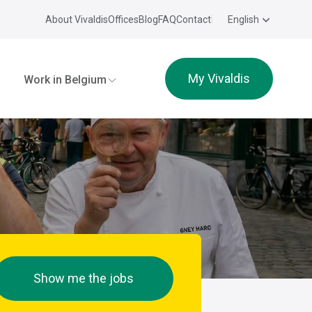
About Vivaldis
Offices
Blog
FAQ
Contact
English
My Vivaldis
Work in Belgium
Show me the jobs
e