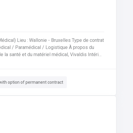
roissance du réseau. Une formation interne
trée en fonction, entièrement rémunérée.
eu : Wallonie - Bruxelles Type de contrat
rmis B (h/f/x) parfaitement bilingue
ine logistique de précision, sécurité et contact
with option of permanent contract
ile) ou dans des institutions de soins.Installation
 comment utiliser l'appareil de manière efficace et
xygène).Service client & Orientation commerciale :
ie, tout en véhiculant une image positive et
rer dans des zones urbaines ou rurales, parfois
), en respectant scrupuleusement le code de la