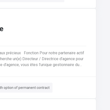
e
tre partenaire actif
cherche un(e) Directeur / Directrice d’agence pour
es clients et assurez le bon déroulement des
iamants, montres, devises, objets de collection,
th option of permanent contract
estion complète des transactions financières,
nistratif et la gestion des dossiers
ité, procédures internes, conformité)Le
ion avec