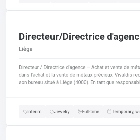
Directeur/Directrice d'agenc
Liège
Directeur / Directrice d’agence – Achat et vente de métaux précieux Fonction Pour no
dans l’achat et la vente de métaux précieux, Vivaldis re
son bureau situé à Liège (4000). En tant que responsable d’agence, vous êtes l’unique gestionnaire du
point de vente. Vous représentez l’entreprise auprès d
activités quotidiennes. Vos responsabilités incluent : L’accueil, le conseil et l’accompagnement des
clients lors d’achats et de ventes (or, argent, pièces, d
Interim
Jewelry
Full-time
Temporary, wi
etc.)L’évaluation et l’estimation de biens de valeurLa g
pouvant atteindre des montants importantsLe suivi admi
clientsL’organisation opérationnelle de l’agence (sécur
développement commercial et la fidélisation de la clientèle Vous travaillez en étroite collaborat