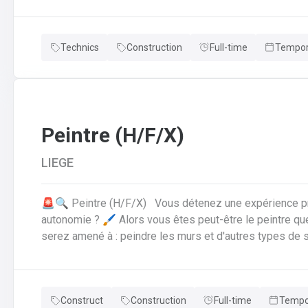
interventie.Preventief onderhoud van o.a. benzine en 
gevaarlijke situaties te identificeren en te melden.
Technics
Construction
Full-time
Tempora
Peintre (H/F/X)
LIEGE
🚨🔍 Peintre (H/F/X) Vous détenez une expérience probante dans le secteur et savez travailler en
autonomie ? 🖌️ Alors vous êtes peut-être le peintre que nous recherchon
serez amené à : peindre les murs et d'autres types de supports (en bois, en métal, etc.) ;faire de belles
finitions ;effectuer la préparation des surfaces ;réparer
en autonomie sur divers chantiers.
Construct
Construction
Full-time
Tempor