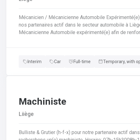
Mécanicien / Mécanicienne Automobile Expérimenté(e) – Temps plein
nos partenaires actif dans le secteur automobile à Liè
Mécanicienne Automobile expérimenté(e) afin de renfor
atelier moderne et bien équipé. En tant que mécanicien(ne), vous jouez un rôle clé dans la fiabilité et la
sécurité des véhicules. Vous travaillez sur une large 
diagnostic électroniques récents ainsi que du matériel d’atelier perfo
Interim
Car
Full-time
Temporary, with o
principales : Réaliser les petits et grands entretiens selon les prescriptions constructeursEffectuer les
réparations mécaniques courantes et complexesDiagnos
l’aide d’outils spécialisésIntervenir sur les systèmes d
transmissionMonter, remplacer et équilibrer les pneusCo
travail soigné et conforme aux normes Vous évoluez dans un environnement structuré où la qualité du
Machiniste
service et la satisfaction client sont essentielles. Des
envisageables selon vos compétences et votre implicat
Liiège
Bulliste & Grutier (h-f-x) pour notre partenaire actif dans la collecte et la valorisation des déchets, nous
recherchons un(e) machiniste. Horaire: 07h-15h3008h-17h Votre mission manipulation des engins lourds