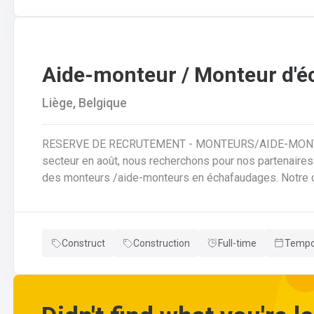
(lecture de plans complexes, implantation, gestion des 
matériaux d'étanchéité.Capacité à former et encadrer, s
Aide-monteur / Monteur d'
Liège, Belgique
RESERVE DE RECRUTEMENT - MONTEURS/AIDE-MONTEURS
secteur en août, nous recherchons pour nos partenaire
des monteurs /aide-monteurs en échafaudages. Notre client vous propose d'entrer dans ses équipes et
de pouvoir évoluer dans son secteur. Au quotidien : Chargements des camions en fonction de chantiers
;Se rendre sur les différents chantiers en Wallonie au d
différents composants de l'échafaudage et aide à leur 
Construct
Construction
Full-time
Tempo
aider au démontage et au rangement dans le camion;Faire
de retour à l'entrepôt.