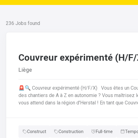
236
Jobs found
Couvreur expérimenté (H/F/
Liège
🚨🔍 Couvreur expérimenté (H/F/X) Vous êtes un Couvreur hautement expérimenté, capable de gérer
des chantiers de A à Z en autonomie ? Vous maîtrisez le
vous attend dans la région d'Herstal ! En tant que Couvreur Qualifié Expérimenté, vous êtes un
professionnel autonome et polyvalent, capable d'interven
construction neuve. Vos missions principales comprendront : Réalisation complète de toitures inclinées
(tuiles, ardoises) et de toitures plates (roofing, EPDM, 
Construct
Construction
Full-time
Tempor
de gouttières, descentes d'eau, faîtages, lucarnes, etc.