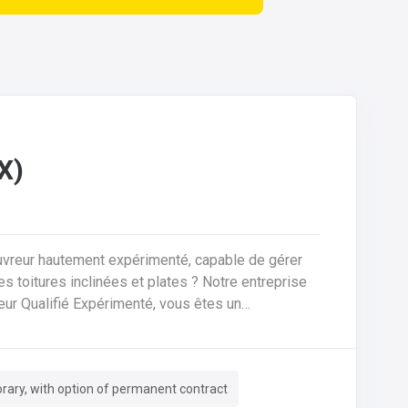
X)
s toitures inclinées et plates ? Notre entreprise
ir sur tous types de toitures, de la rénovation à la
isolation).Maîtrise des travaux de zinguerie (pose
ary, with option of permanent contract
).Gestion et supervision technique du chantier