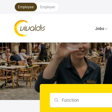
Employee
Employer
Vivaldis Interim
Jobs
Search by function