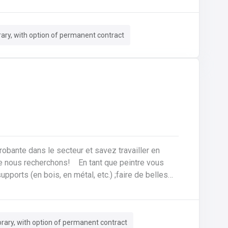
LPG-pompen.Veiligheid vooropstellen door
ry, with option of permanent contract
s! En tant que peintre vous
 les surfaces lorsque cela est nécessaire ;travailler
ary, with option of permanent contract