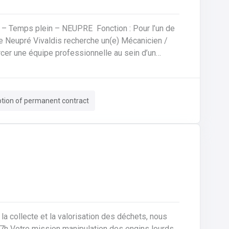
 – NEUPRE Fonction : Pour l’un de
ge Neupré Vivaldis recherche un(e) Mécanicien /
cer une équipe professionnelle au sein d’un
gamme de modèles et utilisez des outils de
rmant. Vos responsabilités
ption of permanent contract
tiquer les pannes mécaniques et électroniques à
e freinage, suspension, moteur et
ntrôler les éléments de sécurité et garantir un
 perspectives d’évolution technique sont
ion.