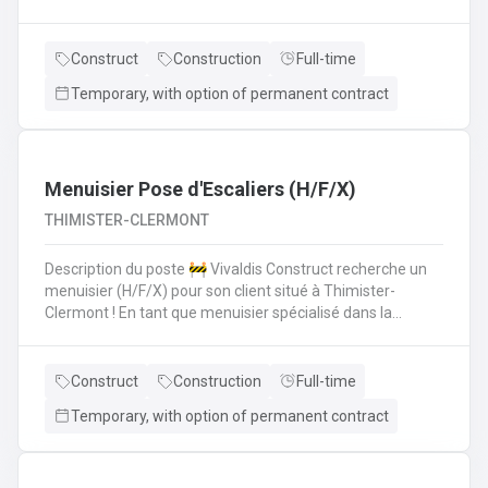
polyvalent pour aider les monteurs d'échafaudages au
quotidien.​​​​​​Envie de rejoindre une entreprise réputée et de
vous épanouir dans une mission pour du long terme?
Construct
Construction
Full-time
Temporary, with option of permanent contract
Menuisier Pose d'Escaliers (H/F/X)
THIMISTER-CLERMONT
Description du poste 🚧 Vivaldis Construct recherche un
menuisier (H/F/X) pour son client situé à Thimister-
Clermont ! En tant que menuisier spécialisé dans la
fabrication et la pose d'escaliers, vous serez amené à :
Fabriquer des escaliers sur mesure en atelierPoser des
escaliers dans divers types de bâtimentsAssurer un
Construct
Construction
Full-time
travail soigné et de qualitéCollaborer avec une petite
Temporary, with option of permanent contract
équipe de trois ouvriers 💪 Avantages de la CP124 ✍️ Un
contrat fixe à la clé