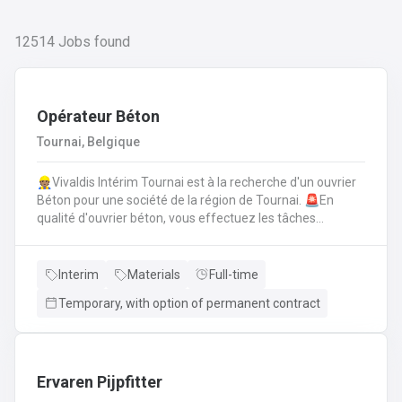
12514
Jobs found
Opérateur Béton
Tournai, Belgique
👷🏽Vivaldis Intérim Tournai est à la recherche d'un ouvrier
Béton pour une société de la région de Tournai. 🚨En
qualité d'ouvrier béton, vous effectuez les tâches
suivantes: Coffrage sur base de plans
technique.FerraillagePréparation du béton et coulage du
béton selon la fiche technique de fabrication.Décoffrage
Interim
Materials
Full-time
des éléments en béton.Nettoyage des machines, des
Temporary, with option of permanent contract
tables de coffrages ainsi que des outils et de l'atelier.
Ervaren Pijpfitter