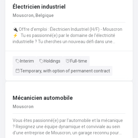
Électricien industriel
Mouscron, Belgique
🔌 Offre d'emploi : Électricien Industriel (H/F) - Mouscron
⚡️ Tu es passionné(e) par le domaine de l'électricité
industrielle ? Tu cherches un nouveau défi dans une
entreprise dynamique ? Nous avons une opportunité pour
toi ! 🤩 Poste : Électricien Industriel 📍 Lieu : Mouscron 💼
Type de contrat : Intérim avec possibilité de CDI Tes
Interim
Holdings
Full-time
missions : 🔧 Installation, entretien et réparation des
Temporary, with option of permanent contract
équipements électriques industriels ⚙️ Mise en service
des installations et contrôle des équipements 🔍
Diagnostic et résolution des pannes électriques 📊 Suivi
des normes de sécurité et respect des procédures
Mécanicien automobile
Mouscron
Vous êtes passionné(e) par l'automobile et la mécanique
? Rejoignez une équipe dynamique et conviviale au sein
d'une entreprise de Mouscron, un garage reconnu pour