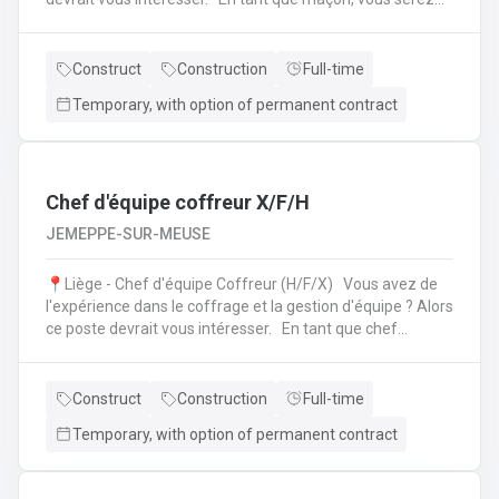
amené à : Lire des plans ;Réaliser des fondations et du
bétonnage ;Placer des éléments préfabriqués ;Faire du
jointoiement et rejointoiement ;Réaliser des travaux
Construct
Construction
Full-time
d'étanchéité et d'isolation thermique ;Réaliser des travaux
Temporary, with option of permanent contract
de terrassement ;etc.
Chef d'équipe coffreur X/F/H
JEMEPPE-SUR-MEUSE
📍Liège - Chef d'équipe Coffreur (H/F/X) Vous avez de
l'expérience dans le coffrage et la gestion d'équipe ? Alors
ce poste devrait vous intéresser. En tant que chef
d'équipe Coffreur, vous : serez en charge de la gestion
d'équipe (ex: répartition des tâches) ;serez amené à
travailler principalement sur des chantiers privés
Construct
Construction
Full-time
industriels ; assurerez que le travail répond aux exigences
Temporary, with option of permanent contract
de la demande ;veillerez à la bonne utilisation des outils et
machines ;etc.