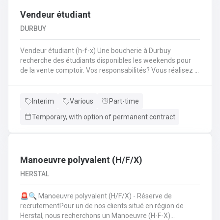
Vendeur étudiant
DURBUY
Vendeur étudiant (h-f-x) Une boucherie à Durbuy
recherche des étudiants disponibles les weekends pour
de la vente comptoir. Vos responsabilités? Vous réalisez la
mise en place avant l'ouverture;Vous êtes responsable du
réassort des produits;Vous êtes en charge de tenir la
caisse;Vous assurez l'entretien des comptoirs.
Interim
Various
Part-time
Temporary, with option of permanent contract
Manoeuvre polyvalent (H/F/X)
HERSTAL
🚨🔍 Manoeuvre polyvalent (H/F/X) - Réserve de
recrutementPour un de nos clients situé en région de
Herstal, nous recherchons un Manoeuvre (H-F-X)