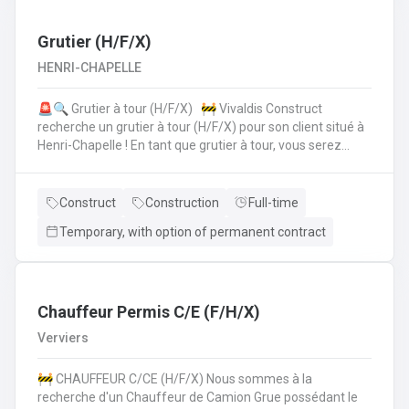
collègues de la planification de la production.• Vous
vérifiez si toutes les données sont correctes et
complètes.• Si les choses ne semblent pas claires, vous
Grutier (H/F/X)
assurez la coordinationavec le client, lui offrez le support
HENRI-CHAPELLE
technique et faites les modifications nécessaires.• Pour
cela, vous travaillez en collaboration directe avec vos
🚨🔍 Grutier à tour (H/F/X) 🚧 Vivaldis Construct
collègues du service clientèle, du transport etde la
recherche un grutier à tour (H/F/X) pour son client situé à
planification de la production.
Henri-Chapelle ! En tant que grutier à tour, vous serez
amené à : Conduire et manœuvrer une grue à tour pour la
construction d'immeubles.Lever, déplacer et positionner
des charges en toute sécurité.Collaborer étroitement
Construct
Construction
Full-time
avec les équipes de chantier pour garantir le bon
Temporary, with option of permanent contract
déroulement des opérations.Effectuer des vérifications
quotidiennes et assurer l'entretien de la grue.Respecter
les normes de sécurité et les procédures de l'entreprise
sur le chantier. 💪 Avantages de la CP124 ✍️ Un contrat
fixe à la clé
Chauffeur Permis C/E (F/H/X)
Verviers
🚧 CHAUFFEUR C/CE (H/F/X) Nous sommes à la
recherche d'un Chauffeur de Camion Grue possédant le