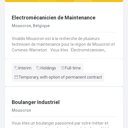
Electromécanicien de Maintenance
Mouscron, Belgique
Vivaldis Mouscron est à la recherche de plusieurs
technicien de maintenance pour la région de Mouscron et
Comines-Warneton. Vous êtes : Électromécanicien,
Mécanicien Industriel ou encore Technicien ? Si vous êtes
à la recherche d'un job à long terme, dans une entreprise
dynamique et avec un package d'avantages à la clé, nous
Interim
Holdings
Full-time
avons quelque chose pour vous ! Pas besoin de parcourir
Temporary, with option of permanent contract
des kilomètres, nous vous offrons la possibilité de
travailler à moins de 45 minutes de votre domicile. Le tout
avec des horaires flexibles d'équipes. N'hésitez pas à
postuler sur notre site internet, plus d'informations sur le
profil ci-dessous :
Boulanger Industriel
Mouscron
Vous êtes un boulanger passionné par votre métier et