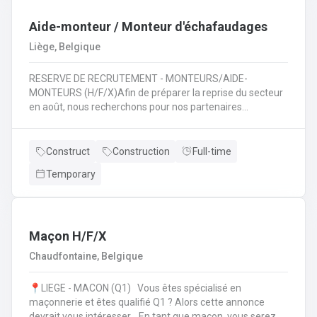
travaux de terrassement 🚜 ;Assurer la sécurité et le bon
déroulement des travaux 🦺 ;Travailler en équipe pour
Aide-monteur / Monteur d'échafaudages
mener à bien des projets variés 🤝.
Liège, Belgique
RESERVE DE RECRUTEMENT - MONTEURS/AIDE-
MONTEURS (H/F/X)Afin de préparer la reprise du secteur
en août, nous recherchons pour nos partenaires
spécialisés dans le montage d'échafaudages: des
monteurs /aide-monteurs en échafaudages. Notre client
vous propose d'entrer dans ses équipes et de pouvoir
Construct
Construction
Full-time
évoluer dans son secteur. Au quotidien : Chargements des
Temporary
camions en fonction de chantiers ;Se rendre sur les
différents chantiers en Wallonie au départ de la région
liégeoise ;Décharger les différents composants de
l'échafaudage et aide à leur montage ;Se rendre sur
d'autres chantiers pour aider au démontage et au
Maçon H/F/X
rangement dans le camion;Faire la vérification et la
Chaudfontaine, Belgique
remise en stock du matériel de retour à l'entrepôt.
📍LIEGE - MACON (Q1) Vous êtes spécialisé en
maçonnerie et êtes qualifié Q1 ? Alors cette annonce
devrait vous intéresser. En tant que maçon, vous serez