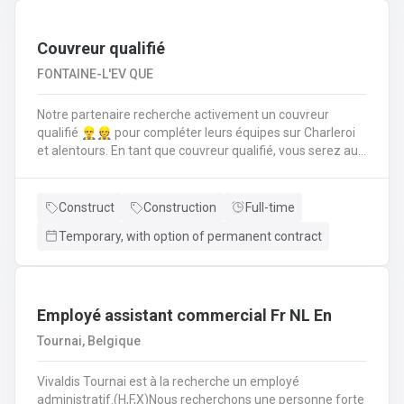
suivi administratif comme la rédaction d’offres de prix,
commandes, facturations et un suivi pour trouver des
solutions aux diverses demandes de disponibilités
Couvreur qualifié
FONTAINE-L'EV QUE
Notre partenaire recherche activement un couvreur
qualifié 👷‍♂️👷 pour compléter leurs équipes sur Charleroi
et alentours. En tant que couvreur qualifié, vous serez au
cœur des chantiers. Votre mission est d'assurer que
chaque toiture soit posée, réparée et entretenue selon les
règles de l'art. Vos responsabilités clés en tant que
Construct
Construction
Full-time
couvreur qualifié seront de : Poser et installer les
Temporary, with option of permanent contract
matériaux de couverture (tuiles, ardoises, zinc, etc.) en
neuf comme en rénovation.Réaliser les travaux de
zinguerie : pose de gouttières, chéneaux et finitions
d'étanchéité.Assurer l'isolation thermique sous
toiture.Inspecter, réparer et entretenir les toitures
Employé assistant commercial Fr NL En
existantes (recherche de fuites, remplacement
Tournai, Belgique
d'éléments).Garantir la sécurité constante du chantier
pour vous-même et l'équipe.
Vivaldis Tournai est à la recherche un employé
administratif.(H,F,X)Nous recherchons une personne forte