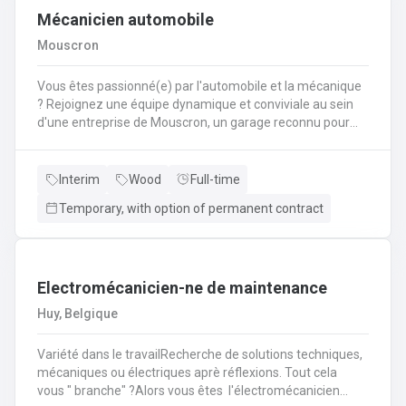
Mécanicien automobile
Mouscron
Vous êtes passionné(e) par l'automobile et la mécanique
? Rejoignez une équipe dynamique et conviviale au sein
d'une entreprise de Mouscron, un garage reconnu pour
son expertise et la satisfaction de ses clients ! Vos
missions : Réaliser l’entretien et les réparations courantes
des véhicules (vidanges, freins, amortisseurs,
Interim
Wood
Full-time
etc.).Diagnostiquer les pannes et effectuer les
Temporary, with option of permanent contract
interventions mécaniques nécessaires.Assurer le
montage et le démontage de pièces
automobiles.Contrôler et tester les véhicules avant
restitution au client.Conseiller les clients sur l’entretien de
Electromécanicien-ne de maintenance
leur véhicule et les réparations à prévoir.
Huy, Belgique
Variété dans le travailRecherche de solutions techniques,
mécaniques ou électriques aprè réflexions. Tout cela
vous " branche" ?Alors vous êtes l'électromécanicien