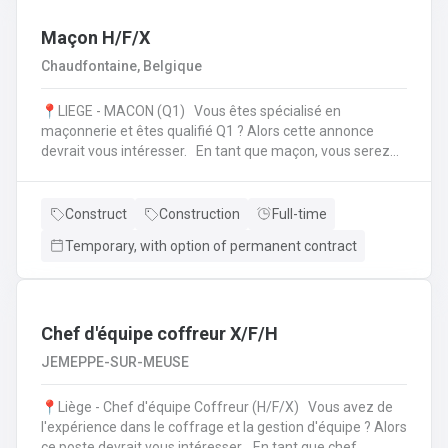
l'échafaudage et aide à leur montage ;Se rendre sur
d'autres chantiers pour aider au démontage et au
Maçon H/F/X
rangement dans le camion;Faire la vérification et la
Chaudfontaine, Belgique
remise en stock du matériel de retour à l'entrepôt.
📍LIEGE - MACON (Q1) Vous êtes spécialisé en
maçonnerie et êtes qualifié Q1 ? Alors cette annonce
devrait vous intéresser. En tant que maçon, vous serez
amené à : Lire des plans ;Réaliser des fondations et du
bétonnage ;Placer des éléments préfabriqués ;Faire du
jointoiement et rejointoiement ;Réaliser des travaux
Construct
Construction
Full-time
d'étanchéité et d'isolation thermique ;Réaliser des travaux
Temporary, with option of permanent contract
de terrassement ;etc.
Chef d'équipe coffreur X/F/H
JEMEPPE-SUR-MEUSE
📍Liège - Chef d'équipe Coffreur (H/F/X) Vous avez de
l'expérience dans le coffrage et la gestion d'équipe ? Alors
ce poste devrait vous intéresser. En tant que chef