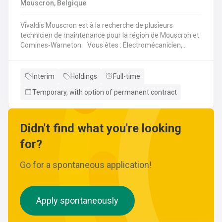
Mouscron, Belgique
wijzigingen aan leidingen aanbrengen.Werken met
ferrometalen zoals gietijzer en staal.
Vivaldis Mouscron est à la recherche de plusieurs
technicien de maintenance pour la région de Mouscron et
Comines-Warneton. Vous êtes : Électromécanicien,
Mécanicien Industriel ou encore Technicien ? Si vous êtes
à la recherche d'un job à long terme, dans une entreprise
dynamique et avec un package d'avantages à la clé, nous
Interim
Holdings
Full-time
avons quelque chose pour vous ! Pas besoin de parcourir
Temporary, with option of permanent contract
des kilomètres, nous vous offrons la possibilité de
travailler à moins de 45 minutes de votre domicile. Le tout
avec des horaires flexibles d'équipes. N'hésitez pas à
postuler sur notre site internet, plus d'informations sur le
Didn't find what you're looking
profil ci-dessous :
for?
Go for a spontaneous application!
Apply spontaneously