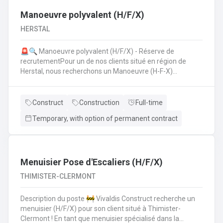
Manoeuvre polyvalent (H/F/X)
HERSTAL
🚨🔍 Manoeuvre polyvalent (H/F/X) - Réserve de
recrutementPour un de nos clients situé en région de
Herstal, nous recherchons un Manoeuvre (H-F-X)
polyvalent pour aider les monteurs d'échafaudages au
quotidien.​​​​​​Envie de rejoindre une entreprise réputée et de
vous épanouir dans une mission pour du long terme?
Construct
Construction
Full-time
Temporary, with option of permanent contract
Menuisier Pose d'Escaliers (H/F/X)
THIMISTER-CLERMONT
Description du poste 🚧 Vivaldis Construct recherche un
menuisier (H/F/X) pour son client situé à Thimister-
Clermont ! En tant que menuisier spécialisé dans la