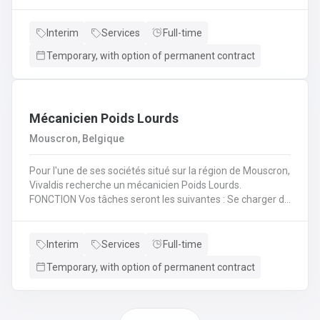
(H/F/X) que nous recherchons pour l'un de nos
partenaire? En tant qu'électromécanicien vous serez en
charge de différentes missions en intervention directe
Interim
Services
Full-time
dans les entreprises, sur les lignes de production et sur les
Temporary, with option of permanent contract
chantiers en région liégeoise de notre client.
Mécanicien Poids Lourds
Mouscron, Belgique
Pour l'une de ses sociétés situé sur la région de Mouscron,
Vivaldis recherche un mécanicien Poids Lourds.
FONCTION Vos tâches seront les suivantes : Se charger du
remplacement des différentes pièces défectueuses ou
endommagées en fonction du problème diagnostiqué.
Cela consiste à : - Inspecter le moteur d’un véhicule et ses
Interim
Services
Full-time
composants mécaniques/électriques pour diagnostiquer
Temporary, with option of permanent contract
avec précision les problèmes - Inspecter l’ordinateur de
bord du véhicule et les systèmes électroniques pour
réparer, entretenir et mettre à niveauRéaliser les
opérations de maintenance courantes (remplacement