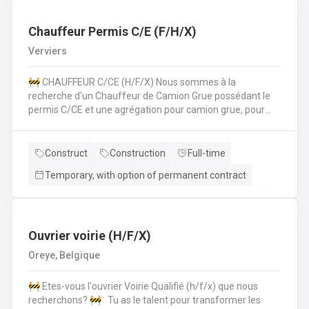
les normes de sécurité et les procédures de l'entreprise
sur le chantier. 💪 Avantages de la CP124 ✍️ Un contrat
fixe à la clé
Chauffeur Permis C/E (F/H/X)
Verviers
🚧 CHAUFFEUR C/CE (H/F/X) Nous sommes à la
recherche d'un Chauffeur de Camion Grue possédant le
permis C/CE et une agrégation pour camion grue, pour
intégrer une entreprise réputée dans la région liégeoise.
Le candidat sera principalement chargé du transport et de
la manipulation des matériaux sur différents chantiers et
Construct
Construction
Full-time
devra également pouvoir travailler au sol si nécéssaire.
Temporary, with option of permanent contract
Vos missions principales : Conduire des camions poids
lourds (permis C/CE) pour approvisionner les chantiers en
matériaux et équipements.Manipuler le camion grue pour
le chargement, le déchargement et la mise en place de
matériaux lourds (canalisations, blocs de béton,
Ouvrier voirie (H/F/X)
etc.).Participer activement aux travaux de voirie lorsque
Oreye, Belgique
nécessaire, en appui à l'équipe chantier.Respecter
strictement les consignes de sécurité sur le chantier et
🚧 Etes-vous l'ouvrier Voirie Qualifié (h/f/x) que nous
dans la conduite.Assurer l’entretien régulier et le bon
recherchons? 🚧 Tu as le talent pour transformer les
fonctionnement du camion et de la grue. Nous offrons ✅