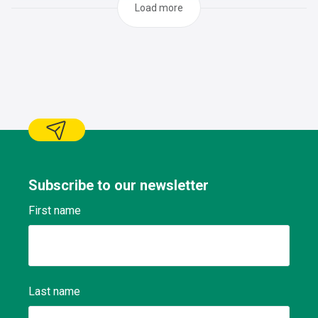
des liquides, lubrification des pièces, etc.) pour assurer la
Load more
fonctionnalité et la longévité du véhicule Conserver un
registre des travaux effectués et des
problèmes Respecter les plans d'entretien, signaler les
anomalies constatées selon les procédures Effectuer des
tâches de maintenance préventive et curative Exécuter le
travail dans les délais prévus sans que cela puisse causer
préjudice sur le travail (immobilisation du
matériel,..) Dépanner les véhicules à l’arrêt et se rendre
dans les garages agréés dans le cas où la réparation doit
être effectuée par un réparateur agréé Maintenir
l’environnement de travail et les outils propres et en ordre
conformément aux consignes en vigueur en matière de
Subscribe to our newsletter
sécurité, de qualité et d’environnement.
First name
Last name