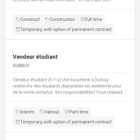
d'équipe Coffreur, vous : serez en charge de la gestion
d'équipe (ex: répartition des tâches) ;serez amené à
travailler principalement sur des chantiers privés
Construct
Construction
Full-time
industriels ; assurerez que le travail répond aux exigences
Temporary, with option of permanent contract
de la demande ;veillerez à la bonne utilisation des outils et
machines ;etc.
Vendeur étudiant
DURBUY
Vendeur étudiant (h-f-x) Une boucherie à Durbuy
recherche des étudiants disponibles les weekends pour
de la vente comptoir. Vos responsabilités? Vous réalisez la
mise en place avant l'ouverture;Vous êtes responsable du
réassort des produits;Vous êtes en charge de tenir la
caisse;Vous assurez l'entretien des comptoirs.
Interim
Various
Part-time
Temporary, with option of permanent contract