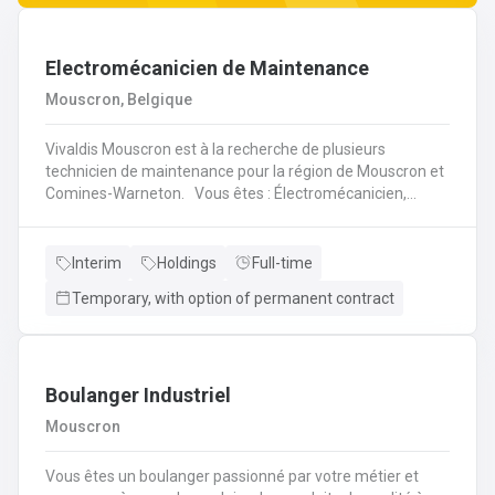
Electromécanicien de Maintenance
Mouscron, Belgique
Vivaldis Mouscron est à la recherche de plusieurs
technicien de maintenance pour la région de Mouscron et
Comines-Warneton. Vous êtes : Électromécanicien,
Mécanicien Industriel ou encore Technicien ? Si vous êtes
à la recherche d'un job à long terme, dans une entreprise
dynamique et avec un package d'avantages à la clé, nous
Interim
Holdings
Full-time
avons quelque chose pour vous ! Pas besoin de parcourir
Temporary, with option of permanent contract
des kilomètres, nous vous offrons la possibilité de
travailler à moins de 45 minutes de votre domicile. Le tout
avec des horaires flexibles d'équipes. N'hésitez pas à
postuler sur notre site internet, plus d'informations sur le
profil ci-dessous :
Boulanger Industriel
Mouscron
Vous êtes un boulanger passionné par votre métier et