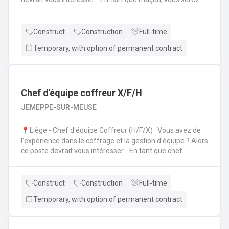
amené à : Lire des plans ;Réaliser des fondations et du
bétonnage ;Placer des éléments préfabriqués ;Faire du
jointoiement et rejointoiement ;Réaliser des travaux
Construct
Construction
Full-time
d'étanchéité et d'isolation thermique ;Réaliser des travaux
Temporary, with option of permanent contract
de terrassement ;etc.
Chef d'équipe coffreur X/F/H
JEMEPPE-SUR-MEUSE
📍Liège - Chef d'équipe Coffreur (H/F/X) Vous avez de
l'expérience dans le coffrage et la gestion d'équipe ? Alors
ce poste devrait vous intéresser. En tant que chef
d'équipe Coffreur, vous : serez en charge de la gestion
d'équipe (ex: répartition des tâches) ;serez amené à
travailler principalement sur des chantiers privés
Construct
Construction
Full-time
industriels ; assurerez que le travail répond aux exigences
Temporary, with option of permanent contract
de la demande ;veillerez à la bonne utilisation des outils et
machines ;etc.