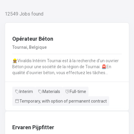
12549
Jobs found
Opérateur Béton
Tournai, Belgique
👷🏽Vivaldis Intérim Tournai est à la recherche d'un ouvrier
Béton pour une société de la région de Tournai. 🚨En
qualité d'ouvrier béton, vous effectuez les tâches
suivantes: Coffrage sur base de plans
technique.FerraillagePréparation du béton et coulage du
béton selon la fiche technique de fabrication.Décoffrage
Interim
Materials
Full-time
des éléments en béton.Nettoyage des machines, des
Temporary, with option of permanent contract
tables de coffrages ainsi que des outils et de l'atelier.
Ervaren Pijpfitter