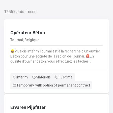
12557
Jobs found
Opérateur Béton
Tournai, Belgique
👷🏽Vivaldis Intérim Tournai est à la recherche d'un ouvrier
Béton pour une société de la région de Tournai. 🚨En
qualité d'ouvrier béton, vous effectuez les tâches
suivantes: Coffrage sur base de plans
technique.FerraillagePréparation du béton et coulage du
béton selon la fiche technique de fabrication.Décoffrage
Interim
Materials
Full-time
des éléments en béton.Nettoyage des machines, des
Temporary, with option of permanent contract
tables de coffrages ainsi que des outils et de l'atelier.
Ervaren Pijpfitter