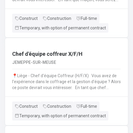
amené à : Lire des plans ;Réaliser des fondations et du
bétonnage ;Placer des éléments préfabriqués ;Faire du
jointoiement et rejointoiement ;Réaliser des travaux
Construct
Construction
Full-time
d'étanchéité et d'isolation thermique ;Réaliser des travaux
Temporary, with option of permanent contract
de terrassement ;etc.
Chef d'équipe coffreur X/F/H
JEMEPPE-SUR-MEUSE
📍Liège - Chef d'équipe Coffreur (H/F/X) Vous avez de
l'expérience dans le coffrage et la gestion d'équipe ? Alors
ce poste devrait vous intéresser. En tant que chef
d'équipe Coffreur, vous : serez en charge de la gestion
d'équipe (ex: répartition des tâches) ;serez amené à
travailler principalement sur des chantiers privés
Construct
Construction
Full-time
industriels ; assurerez que le travail répond aux exigences
Temporary, with option of permanent contract
de la demande ;veillerez à la bonne utilisation des outils et
machines ;etc.