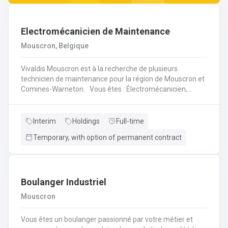
Electromécanicien de Maintenance
Mouscron, Belgique
Vivaldis Mouscron est à la recherche de plusieurs
technicien de maintenance pour la région de Mouscron et
Comines-Warneton. Vous êtes : Électromécanicien,
Mécanicien Industriel ou encore Technicien ? Si vous êtes
à la recherche d'un job à long terme, dans une entreprise
dynamique et avec un package d'avantages à la clé, nous
Interim
Holdings
Full-time
avons quelque chose pour vous ! Pas besoin de parcourir
Temporary, with option of permanent contract
des kilomètres, nous vous offrons la possibilité de
travailler à moins de 45 minutes de votre domicile. Le tout
avec des horaires flexibles d'équipes. N'hésitez pas à
postuler sur notre site internet, plus d'informations sur le
profil ci-dessous :
Boulanger Industriel
Mouscron
Vous êtes un boulanger passionné par votre métier et