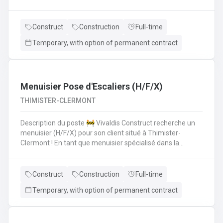
polyvalent pour aider les monteurs d'échafaudages au
quotidien.​​​​​​Envie de rejoindre une entreprise réputée et de
vous épanouir dans une mission pour du long terme?
Construct
Construction
Full-time
Temporary, with option of permanent contract
Menuisier Pose d'Escaliers (H/F/X)
THIMISTER-CLERMONT
Description du poste 🚧 Vivaldis Construct recherche un
menuisier (H/F/X) pour son client situé à Thimister-
Clermont ! En tant que menuisier spécialisé dans la
fabrication et la pose d'escaliers, vous serez amené à :
Fabriquer des escaliers sur mesure en atelierPoser des
escaliers dans divers types de bâtimentsAssurer un
Construct
Construction
Full-time
travail soigné et de qualitéCollaborer avec une petite
Temporary, with option of permanent contract
équipe de trois ouvriers 💪 Avantages de la CP124 ✍️ Un
contrat fixe à la clé