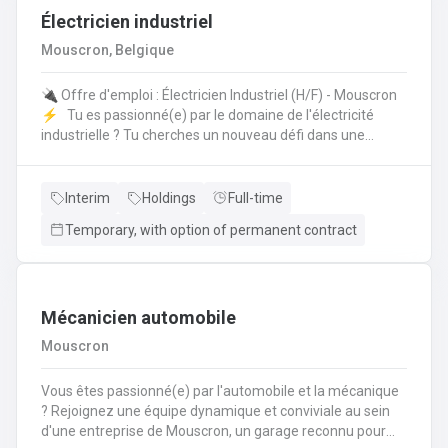
Électricien industriel
Mouscron, Belgique
🔌 Offre d'emploi : Électricien Industriel (H/F) - Mouscron
⚡️ Tu es passionné(e) par le domaine de l'électricité
industrielle ? Tu cherches un nouveau défi dans une
entreprise dynamique ? Nous avons une opportunité pour
toi ! 🤩 Poste : Électricien Industriel 📍 Lieu : Mouscron 💼
Type de contrat : Intérim avec possibilité de CDI Tes
Interim
Holdings
Full-time
missions : 🔧 Installation, entretien et réparation des
Temporary, with option of permanent contract
équipements électriques industriels ⚙️ Mise en service
des installations et contrôle des équipements 🔍
Diagnostic et résolution des pannes électriques 📊 Suivi
des normes de sécurité et respect des procédures
Mécanicien automobile
Mouscron
Vous êtes passionné(e) par l'automobile et la mécanique
? Rejoignez une équipe dynamique et conviviale au sein
d'une entreprise de Mouscron, un garage reconnu pour