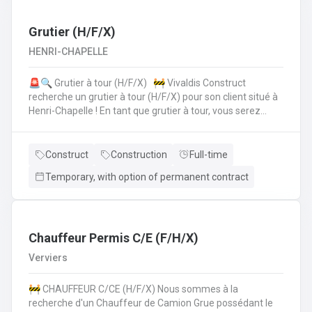
collègues de la planification de la production.• Vous
vérifiez si toutes les données sont correctes et
complètes.• Si les choses ne semblent pas claires, vous
Grutier (H/F/X)
assurez la coordinationavec le client, lui offrez le support
HENRI-CHAPELLE
technique et faites les modifications nécessaires.• Pour
cela, vous travaillez en collaboration directe avec vos
🚨🔍 Grutier à tour (H/F/X) 🚧 Vivaldis Construct
collègues du service clientèle, du transport etde la
recherche un grutier à tour (H/F/X) pour son client situé à
planification de la production.
Henri-Chapelle ! En tant que grutier à tour, vous serez
amené à : Conduire et manœuvrer une grue à tour pour la
construction d'immeubles.Lever, déplacer et positionner
des charges en toute sécurité.Collaborer étroitement
Construct
Construction
Full-time
avec les équipes de chantier pour garantir le bon
Temporary, with option of permanent contract
déroulement des opérations.Effectuer des vérifications
quotidiennes et assurer l'entretien de la grue.Respecter
les normes de sécurité et les procédures de l'entreprise
sur le chantier. 💪 Avantages de la CP124 ✍️ Un contrat
fixe à la clé
Chauffeur Permis C/E (F/H/X)
Verviers
🚧 CHAUFFEUR C/CE (H/F/X) Nous sommes à la
recherche d'un Chauffeur de Camion Grue possédant le