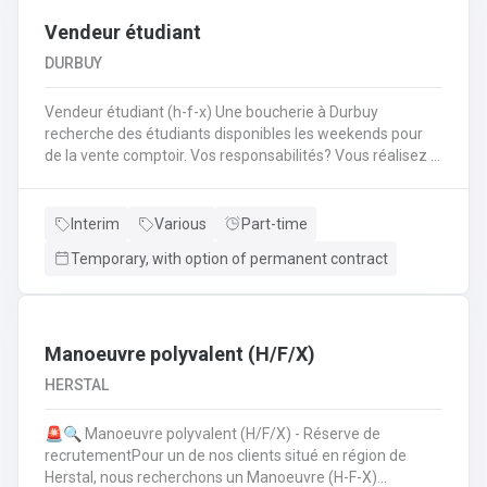
Vendeur étudiant
DURBUY
Vendeur étudiant (h-f-x) Une boucherie à Durbuy
recherche des étudiants disponibles les weekends pour
de la vente comptoir. Vos responsabilités? Vous réalisez la
mise en place avant l'ouverture;Vous êtes responsable du
réassort des produits;Vous êtes en charge de tenir la
caisse;Vous assurez l'entretien des comptoirs.
Interim
Various
Part-time
Temporary, with option of permanent contract
Manoeuvre polyvalent (H/F/X)
HERSTAL
🚨🔍 Manoeuvre polyvalent (H/F/X) - Réserve de
recrutementPour un de nos clients situé en région de
Herstal, nous recherchons un Manoeuvre (H-F-X)