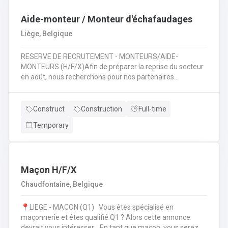
travaux de terrassement 🚜 ;Assurer la sécurité et le bon
déroulement des travaux 🦺 ;Travailler en équipe pour
Aide-monteur / Monteur d'échafaudages
mener à bien des projets variés 🤝.
Liège, Belgique
RESERVE DE RECRUTEMENT - MONTEURS/AIDE-
MONTEURS (H/F/X)Afin de préparer la reprise du secteur
en août, nous recherchons pour nos partenaires
spécialisés dans le montage d'échafaudages: des
monteurs /aide-monteurs en échafaudages. Notre client
vous propose d'entrer dans ses équipes et de pouvoir
Construct
Construction
Full-time
évoluer dans son secteur. Au quotidien : Chargements des
Temporary
camions en fonction de chantiers ;Se rendre sur les
différents chantiers en Wallonie au départ de la région
liégeoise ;Décharger les différents composants de
l'échafaudage et aide à leur montage ;Se rendre sur
d'autres chantiers pour aider au démontage et au
Maçon H/F/X
rangement dans le camion;Faire la vérification et la
Chaudfontaine, Belgique
remise en stock du matériel de retour à l'entrepôt.
📍LIEGE - MACON (Q1) Vous êtes spécialisé en
maçonnerie et êtes qualifié Q1 ? Alors cette annonce
devrait vous intéresser. En tant que maçon, vous serez