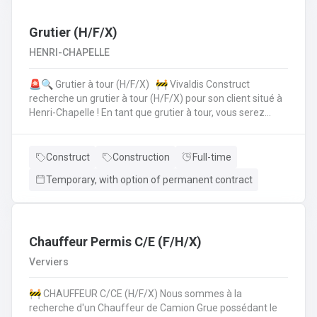
collègues de la planification de la production.• Vous
vérifiez si toutes les données sont correctes et
complètes.• Si les choses ne semblent pas claires, vous
Grutier (H/F/X)
assurez la coordinationavec le client, lui offrez le support
HENRI-CHAPELLE
technique et faites les modifications nécessaires.• Pour
cela, vous travaillez en collaboration directe avec vos
🚨🔍 Grutier à tour (H/F/X) 🚧 Vivaldis Construct
collègues du service clientèle, du transport etde la
recherche un grutier à tour (H/F/X) pour son client situé à
planification de la production.
Henri-Chapelle ! En tant que grutier à tour, vous serez
amené à : Conduire et manœuvrer une grue à tour pour la
construction d'immeubles.Lever, déplacer et positionner
des charges en toute sécurité.Collaborer étroitement
Construct
Construction
Full-time
avec les équipes de chantier pour garantir le bon
Temporary, with option of permanent contract
déroulement des opérations.Effectuer des vérifications
quotidiennes et assurer l'entretien de la grue.Respecter
les normes de sécurité et les procédures de l'entreprise
sur le chantier. 💪 Avantages de la CP124 ✍️ Un contrat
fixe à la clé
Chauffeur Permis C/E (F/H/X)
Verviers
🚧 CHAUFFEUR C/CE (H/F/X) Nous sommes à la
recherche d'un Chauffeur de Camion Grue possédant le