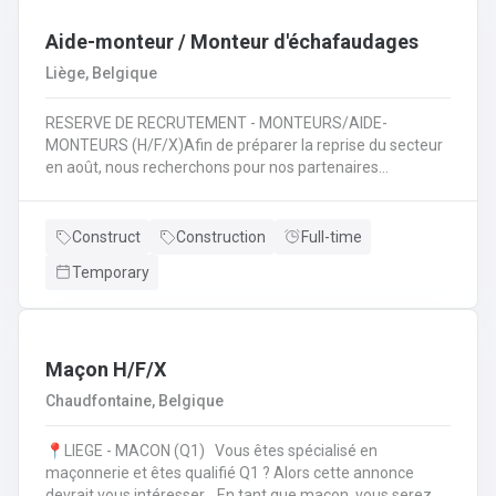
travaux de terrassement 🚜 ;Assurer la sécurité et le bon
déroulement des travaux 🦺 ;Travailler en équipe pour
Aide-monteur / Monteur d'échafaudages
mener à bien des projets variés 🤝.
Liège, Belgique
RESERVE DE RECRUTEMENT - MONTEURS/AIDE-
MONTEURS (H/F/X)Afin de préparer la reprise du secteur
en août, nous recherchons pour nos partenaires
spécialisés dans le montage d'échafaudages: des
monteurs /aide-monteurs en échafaudages. Notre client
vous propose d'entrer dans ses équipes et de pouvoir
Construct
Construction
Full-time
évoluer dans son secteur. Au quotidien : Chargements des
Temporary
camions en fonction de chantiers ;Se rendre sur les
différents chantiers en Wallonie au départ de la région
liégeoise ;Décharger les différents composants de
l'échafaudage et aide à leur montage ;Se rendre sur
d'autres chantiers pour aider au démontage et au
Maçon H/F/X
rangement dans le camion;Faire la vérification et la
Chaudfontaine, Belgique
remise en stock du matériel de retour à l'entrepôt.
📍LIEGE - MACON (Q1) Vous êtes spécialisé en
maçonnerie et êtes qualifié Q1 ? Alors cette annonce
devrait vous intéresser. En tant que maçon, vous serez