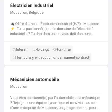
Électricien industriel
Mouscron, Belgique
🔌 Offre d'emploi : Électricien Industriel (H/F) - Mouscron
⚡️ Tu es passionné(e) par le domaine de l'électricité
industrielle ? Tu cherches un nouveau défi dans une
entreprise dynamique ? Nous avons une opportunité pour
toi ! 🤩 Poste : Électricien Industriel 📍 Lieu : Mouscron 💼
Type de contrat : Intérim avec possibilité de CDI Tes
Interim
Holdings
Full-time
missions : 🔧 Installation, entretien et réparation des
Temporary, with option of permanent contract
équipements électriques industriels ⚙️ Mise en service
des installations et contrôle des équipements 🔍
Diagnostic et résolution des pannes électriques 📊 Suivi
des normes de sécurité et respect des procédures
Mécanicien automobile
Mouscron
Vous êtes passionné(e) par l'automobile et la mécanique
? Rejoignez une équipe dynamique et conviviale au sein
d'une entreprise de Mouscron, un garage reconnu pour