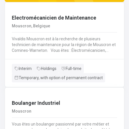
Electromécanicien de Maintenance
Mouscron, Belgique
Vivaldis Mouscron est à la recherche de plusieurs
technicien de maintenance pour la région de Mouscron et
Comines-Warneton. Vous êtes : Électromécanicien,
Mécanicien Industriel ou encore Technicien ? Si vous êtes
à la recherche d'un job à long terme, dans une entreprise
dynamique et avec un package d'avantages à la clé, nous
Interim
Holdings
Full-time
avons quelque chose pour vous ! Pas besoin de parcourir
Temporary, with option of permanent contract
des kilomètres, nous vous offrons la possibilité de
travailler à moins de 45 minutes de votre domicile. Le tout
avec des horaires flexibles d'équipes. N'hésitez pas à
postuler sur notre site internet, plus d'informations sur le
profil ci-dessous :
Boulanger Industriel
Mouscron
Vous êtes un boulanger passionné par votre métier et