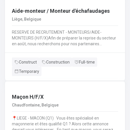
travaux de terrassement 🚜 ;Assurer la sécurité et le bon
déroulement des travaux 🦺 ;Travailler en équipe pour
Aide-monteur / Monteur d'échafaudages
mener à bien des projets variés 🤝.
Liège, Belgique
RESERVE DE RECRUTEMENT - MONTEURS/AIDE-
MONTEURS (H/F/X)Afin de préparer la reprise du secteur
en août, nous recherchons pour nos partenaires
spécialisés dans le montage d'échafaudages: des
monteurs /aide-monteurs en échafaudages. Notre client
vous propose d'entrer dans ses équipes et de pouvoir
Construct
Construction
Full-time
évoluer dans son secteur. Au quotidien : Chargements des
Temporary
camions en fonction de chantiers ;Se rendre sur les
différents chantiers en Wallonie au départ de la région
liégeoise ;Décharger les différents composants de
l'échafaudage et aide à leur montage ;Se rendre sur
d'autres chantiers pour aider au démontage et au
Maçon H/F/X
rangement dans le camion;Faire la vérification et la
Chaudfontaine, Belgique
remise en stock du matériel de retour à l'entrepôt.
📍LIEGE - MACON (Q1) Vous êtes spécialisé en
maçonnerie et êtes qualifié Q1 ? Alors cette annonce
devrait vous intéresser. En tant que maçon, vous serez