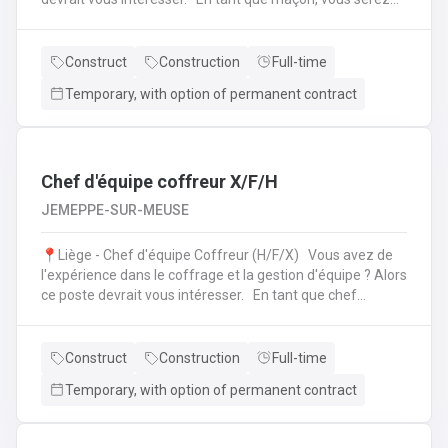
amené à : Lire des plans ;Réaliser des fondations et du
bétonnage ;Placer des éléments préfabriqués ;Faire du
jointoiement et rejointoiement ;Réaliser des travaux
Construct
Construction
Full-time
d'étanchéité et d'isolation thermique ;Réaliser des travaux
Temporary, with option of permanent contract
de terrassement ;etc.
Chef d'équipe coffreur X/F/H
JEMEPPE-SUR-MEUSE
📍Liège - Chef d'équipe Coffreur (H/F/X) Vous avez de
l'expérience dans le coffrage et la gestion d'équipe ? Alors
ce poste devrait vous intéresser. En tant que chef
d'équipe Coffreur, vous : serez en charge de la gestion
d'équipe (ex: répartition des tâches) ;serez amené à
travailler principalement sur des chantiers privés
Construct
Construction
Full-time
industriels ; assurerez que le travail répond aux exigences
Temporary, with option of permanent contract
de la demande ;veillerez à la bonne utilisation des outils et
machines ;etc.