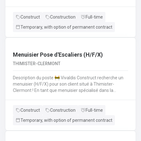
polyvalent pour aider les monteurs d'échafaudages au
quotidien.​​​​​​Envie de rejoindre une entreprise réputée et de
vous épanouir dans une mission pour du long terme?
Construct
Construction
Full-time
Temporary, with option of permanent contract
Menuisier Pose d'Escaliers (H/F/X)
THIMISTER-CLERMONT
Description du poste 🚧 Vivaldis Construct recherche un
menuisier (H/F/X) pour son client situé à Thimister-
Clermont ! En tant que menuisier spécialisé dans la
fabrication et la pose d'escaliers, vous serez amené à :
Fabriquer des escaliers sur mesure en atelierPoser des
escaliers dans divers types de bâtimentsAssurer un
Construct
Construction
Full-time
travail soigné et de qualitéCollaborer avec une petite
Temporary, with option of permanent contract
équipe de trois ouvriers 💪 Avantages de la CP124 ✍️ Un
contrat fixe à la clé