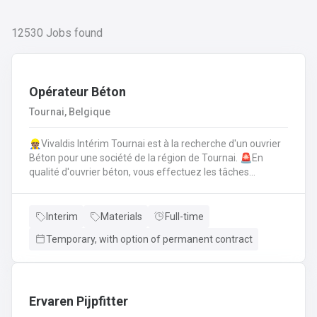
12530
Jobs found
Opérateur Béton
Tournai, Belgique
👷🏽Vivaldis Intérim Tournai est à la recherche d'un ouvrier
Béton pour une société de la région de Tournai. 🚨En
qualité d'ouvrier béton, vous effectuez les tâches
suivantes: Coffrage sur base de plans
technique.FerraillagePréparation du béton et coulage du
béton selon la fiche technique de fabrication.Décoffrage
Interim
Materials
Full-time
des éléments en béton.Nettoyage des machines, des
Temporary, with option of permanent contract
tables de coffrages ainsi que des outils et de l'atelier.
Ervaren Pijpfitter