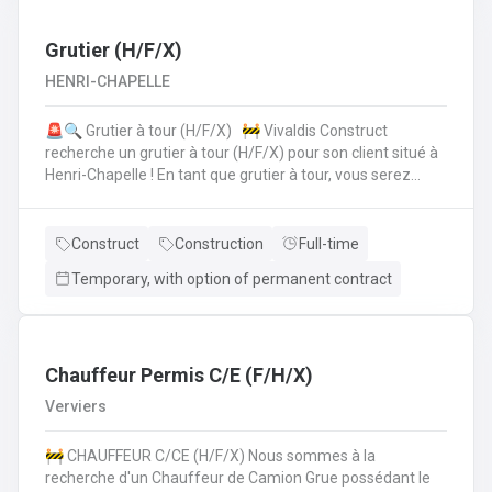
collègues de la planification de la production.• Vous
vérifiez si toutes les données sont correctes et
complètes.• Si les choses ne semblent pas claires, vous
Grutier (H/F/X)
assurez la coordinationavec le client, lui offrez le support
HENRI-CHAPELLE
technique et faites les modifications nécessaires.• Pour
cela, vous travaillez en collaboration directe avec vos
🚨🔍 Grutier à tour (H/F/X) 🚧 Vivaldis Construct
collègues du service clientèle, du transport etde la
recherche un grutier à tour (H/F/X) pour son client situé à
planification de la production.
Henri-Chapelle ! En tant que grutier à tour, vous serez
amené à : Conduire et manœuvrer une grue à tour pour la
construction d'immeubles.Lever, déplacer et positionner
des charges en toute sécurité.Collaborer étroitement
Construct
Construction
Full-time
avec les équipes de chantier pour garantir le bon
Temporary, with option of permanent contract
déroulement des opérations.Effectuer des vérifications
quotidiennes et assurer l'entretien de la grue.Respecter
les normes de sécurité et les procédures de l'entreprise
sur le chantier. 💪 Avantages de la CP124 ✍️ Un contrat
fixe à la clé
Chauffeur Permis C/E (F/H/X)
Verviers
🚧 CHAUFFEUR C/CE (H/F/X) Nous sommes à la
recherche d'un Chauffeur de Camion Grue possédant le