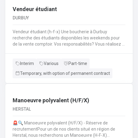
Vendeur étudiant
DURBUY
Vendeur étudiant (h-f-x) Une boucherie à Durbuy
recherche des étudiants disponibles les weekends pour
de la vente comptoir. Vos responsabilités? Vous réalisez la
mise en place avant l'ouverture;Vous êtes responsable du
réassort des produits;Vous êtes en charge de tenir la
caisse;Vous assurez l'entretien des comptoirs.
Interim
Various
Part-time
Temporary, with option of permanent contract
Manoeuvre polyvalent (H/F/X)
HERSTAL
🚨🔍 Manoeuvre polyvalent (H/F/X) - Réserve de
recrutementPour un de nos clients situé en région de
Herstal, nous recherchons un Manoeuvre (H-F-X)