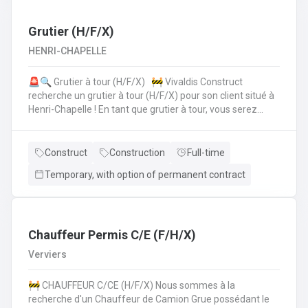
collègues de la planification de la production.• Vous
vérifiez si toutes les données sont correctes et
complètes.• Si les choses ne semblent pas claires, vous
Grutier (H/F/X)
assurez la coordinationavec le client, lui offrez le support
HENRI-CHAPELLE
technique et faites les modifications nécessaires.• Pour
cela, vous travaillez en collaboration directe avec vos
🚨🔍 Grutier à tour (H/F/X) 🚧 Vivaldis Construct
collègues du service clientèle, du transport etde la
recherche un grutier à tour (H/F/X) pour son client situé à
planification de la production.
Henri-Chapelle ! En tant que grutier à tour, vous serez
amené à : Conduire et manœuvrer une grue à tour pour la
construction d'immeubles.Lever, déplacer et positionner
des charges en toute sécurité.Collaborer étroitement
Construct
Construction
Full-time
avec les équipes de chantier pour garantir le bon
Temporary, with option of permanent contract
déroulement des opérations.Effectuer des vérifications
quotidiennes et assurer l'entretien de la grue.Respecter
les normes de sécurité et les procédures de l'entreprise
sur le chantier. 💪 Avantages de la CP124 ✍️ Un contrat
fixe à la clé
Chauffeur Permis C/E (F/H/X)
Verviers
🚧 CHAUFFEUR C/CE (H/F/X) Nous sommes à la
recherche d'un Chauffeur de Camion Grue possédant le