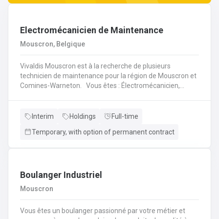
Electromécanicien de Maintenance
Mouscron, Belgique
Vivaldis Mouscron est à la recherche de plusieurs
technicien de maintenance pour la région de Mouscron et
Comines-Warneton. Vous êtes : Électromécanicien,
Mécanicien Industriel ou encore Technicien ? Si vous êtes
à la recherche d'un job à long terme, dans une entreprise
dynamique et avec un package d'avantages à la clé, nous
Interim
Holdings
Full-time
avons quelque chose pour vous ! Pas besoin de parcourir
Temporary, with option of permanent contract
des kilomètres, nous vous offrons la possibilité de
travailler à moins de 45 minutes de votre domicile. Le tout
avec des horaires flexibles d'équipes. N'hésitez pas à
postuler sur notre site internet, plus d'informations sur le
profil ci-dessous :
Boulanger Industriel
Mouscron
Vous êtes un boulanger passionné par votre métier et