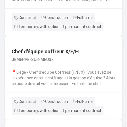
amené à : Lire des plans ;Réaliser des fondations et du
bétonnage ;Placer des éléments préfabriqués ;Faire du
jointoiement et rejointoiement ;Réaliser des travaux
Construct
Construction
Full-time
d'étanchéité et d'isolation thermique ;Réaliser des travaux
Temporary, with option of permanent contract
de terrassement ;etc.
Chef d'équipe coffreur X/F/H
JEMEPPE-SUR-MEUSE
📍Liège - Chef d'équipe Coffreur (H/F/X) Vous avez de
l'expérience dans le coffrage et la gestion d'équipe ? Alors
ce poste devrait vous intéresser. En tant que chef
d'équipe Coffreur, vous : serez en charge de la gestion
d'équipe (ex: répartition des tâches) ;serez amené à
travailler principalement sur des chantiers privés
Construct
Construction
Full-time
industriels ; assurerez que le travail répond aux exigences
Temporary, with option of permanent contract
de la demande ;veillerez à la bonne utilisation des outils et
machines ;etc.