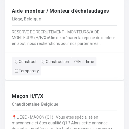
travaux de terrassement 🚜 ;Assurer la sécurité et le bon
déroulement des travaux 🦺 ;Travailler en équipe pour
Aide-monteur / Monteur d'échafaudages
mener à bien des projets variés 🤝.
Liège, Belgique
RESERVE DE RECRUTEMENT - MONTEURS/AIDE-
MONTEURS (H/F/X)Afin de préparer la reprise du secteur
en août, nous recherchons pour nos partenaires
spécialisés dans le montage d'échafaudages: des
monteurs /aide-monteurs en échafaudages. Notre client
vous propose d'entrer dans ses équipes et de pouvoir
Construct
Construction
Full-time
évoluer dans son secteur. Au quotidien : Chargements des
Temporary
camions en fonction de chantiers ;Se rendre sur les
différents chantiers en Wallonie au départ de la région
liégeoise ;Décharger les différents composants de
l'échafaudage et aide à leur montage ;Se rendre sur
d'autres chantiers pour aider au démontage et au
Maçon H/F/X
rangement dans le camion;Faire la vérification et la
Chaudfontaine, Belgique
remise en stock du matériel de retour à l'entrepôt.
📍LIEGE - MACON (Q1) Vous êtes spécialisé en
maçonnerie et êtes qualifié Q1 ? Alors cette annonce
devrait vous intéresser. En tant que maçon, vous serez