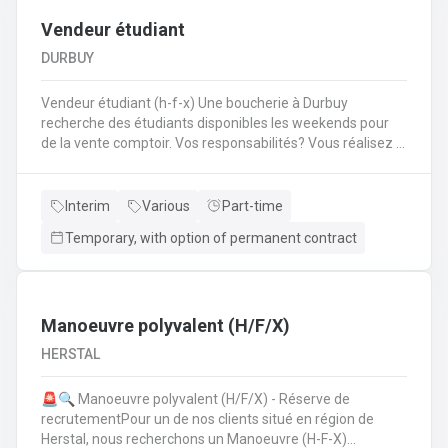
Vendeur étudiant
DURBUY
Vendeur étudiant (h-f-x) Une boucherie à Durbuy
recherche des étudiants disponibles les weekends pour
de la vente comptoir. Vos responsabilités? Vous réalisez la
mise en place avant l'ouverture;Vous êtes responsable du
réassort des produits;Vous êtes en charge de tenir la
caisse;Vous assurez l'entretien des comptoirs.
Interim
Various
Part-time
Temporary, with option of permanent contract
Manoeuvre polyvalent (H/F/X)
HERSTAL
🚨🔍 Manoeuvre polyvalent (H/F/X) - Réserve de
recrutementPour un de nos clients situé en région de
Herstal, nous recherchons un Manoeuvre (H-F-X)