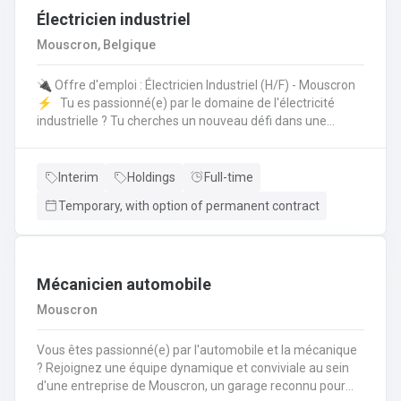
Électricien industriel
Mouscron, Belgique
🔌 Offre d'emploi : Électricien Industriel (H/F) - Mouscron
⚡️ Tu es passionné(e) par le domaine de l'électricité
industrielle ? Tu cherches un nouveau défi dans une
entreprise dynamique ? Nous avons une opportunité pour
toi ! 🤩 Poste : Électricien Industriel 📍 Lieu : Mouscron 💼
Type de contrat : Intérim avec possibilité de CDI Tes
Interim
Holdings
Full-time
missions : 🔧 Installation, entretien et réparation des
Temporary, with option of permanent contract
équipements électriques industriels ⚙️ Mise en service
des installations et contrôle des équipements 🔍
Diagnostic et résolution des pannes électriques 📊 Suivi
des normes de sécurité et respect des procédures
Mécanicien automobile
Mouscron
Vous êtes passionné(e) par l'automobile et la mécanique
? Rejoignez une équipe dynamique et conviviale au sein
d'une entreprise de Mouscron, un garage reconnu pour