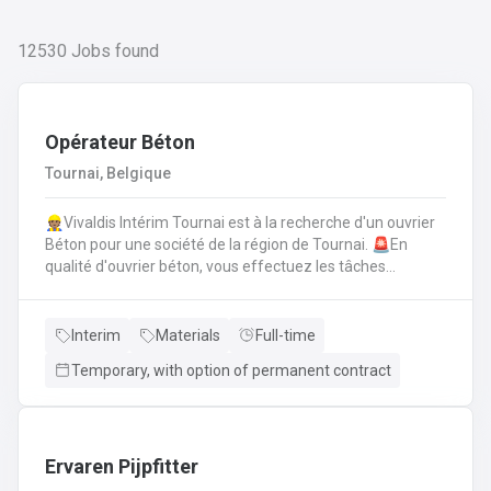
12530
Jobs found
Opérateur Béton
Tournai, Belgique
👷🏽Vivaldis Intérim Tournai est à la recherche d'un ouvrier
Béton pour une société de la région de Tournai. 🚨En
qualité d'ouvrier béton, vous effectuez les tâches
suivantes: Coffrage sur base de plans
technique.FerraillagePréparation du béton et coulage du
béton selon la fiche technique de fabrication.Décoffrage
Interim
Materials
Full-time
des éléments en béton.Nettoyage des machines, des
Temporary, with option of permanent contract
tables de coffrages ainsi que des outils et de l'atelier.
Ervaren Pijpfitter