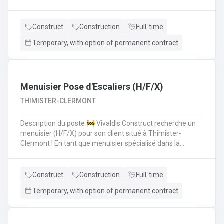
polyvalent pour aider les monteurs d'échafaudages au
quotidien.​​​​​​Envie de rejoindre une entreprise réputée et de
vous épanouir dans une mission pour du long terme?
Construct
Construction
Full-time
Temporary, with option of permanent contract
Menuisier Pose d'Escaliers (H/F/X)
THIMISTER-CLERMONT
Description du poste 🚧 Vivaldis Construct recherche un
menuisier (H/F/X) pour son client situé à Thimister-
Clermont ! En tant que menuisier spécialisé dans la
fabrication et la pose d'escaliers, vous serez amené à :
Fabriquer des escaliers sur mesure en atelierPoser des
escaliers dans divers types de bâtimentsAssurer un
Construct
Construction
Full-time
travail soigné et de qualitéCollaborer avec une petite
Temporary, with option of permanent contract
équipe de trois ouvriers 💪 Avantages de la CP124 ✍️ Un
contrat fixe à la clé