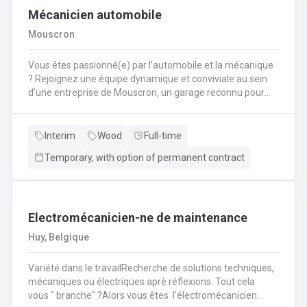
Mécanicien automobile
Mouscron
Vous êtes passionné(e) par l'automobile et la mécanique
? Rejoignez une équipe dynamique et conviviale au sein
d'une entreprise de Mouscron, un garage reconnu pour
son expertise et la satisfaction de ses clients ! Vos
missions : Réaliser l’entretien et les réparations courantes
des véhicules (vidanges, freins, amortisseurs,
Interim
Wood
Full-time
etc.).Diagnostiquer les pannes et effectuer les
Temporary, with option of permanent contract
interventions mécaniques nécessaires.Assurer le
montage et le démontage de pièces
automobiles.Contrôler et tester les véhicules avant
restitution au client.Conseiller les clients sur l’entretien de
Electromécanicien-ne de maintenance
leur véhicule et les réparations à prévoir.
Huy, Belgique
Variété dans le travailRecherche de solutions techniques,
mécaniques ou électriques aprè réflexions. Tout cela
vous " branche" ?Alors vous êtes l'électromécanicien