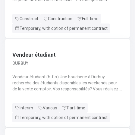
d'équipe Coffreur, vous : serez en charge de la gestion
d'équipe (ex: répartition des tâches) ;serez amené à
travailler principalement sur des chantiers privés
Construct
Construction
Full-time
industriels ; assurerez que le travail répond aux exigences
Temporary, with option of permanent contract
de la demande ;veillerez à la bonne utilisation des outils et
machines ;etc.
Vendeur étudiant
DURBUY
Vendeur étudiant (h-f-x) Une boucherie à Durbuy
recherche des étudiants disponibles les weekends pour
de la vente comptoir. Vos responsabilités? Vous réalisez la
mise en place avant l'ouverture;Vous êtes responsable du
réassort des produits;Vous êtes en charge de tenir la
caisse;Vous assurez l'entretien des comptoirs.
Interim
Various
Part-time
Temporary, with option of permanent contract