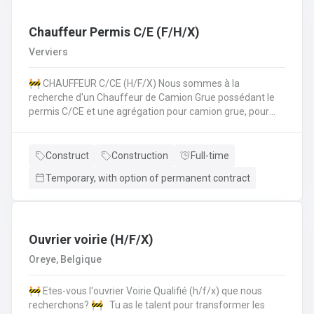
les normes de sécurité et les procédures de l'entreprise
sur le chantier. 💪 Avantages de la CP124 ✍️ Un contrat
fixe à la clé
Chauffeur Permis C/E (F/H/X)
Verviers
🚧 CHAUFFEUR C/CE (H/F/X) Nous sommes à la
recherche d'un Chauffeur de Camion Grue possédant le
permis C/CE et une agrégation pour camion grue, pour
intégrer une entreprise réputée dans la région liégeoise.
Le candidat sera principalement chargé du transport et de
la manipulation des matériaux sur différents chantiers et
Construct
Construction
Full-time
devra également pouvoir travailler au sol si nécéssaire.
Temporary, with option of permanent contract
Vos missions principales : Conduire des camions poids
lourds (permis C/CE) pour approvisionner les chantiers en
matériaux et équipements.Manipuler le camion grue pour
le chargement, le déchargement et la mise en place de
matériaux lourds (canalisations, blocs de béton,
Ouvrier voirie (H/F/X)
etc.).Participer activement aux travaux de voirie lorsque
Oreye, Belgique
nécessaire, en appui à l'équipe chantier.Respecter
strictement les consignes de sécurité sur le chantier et
🚧 Etes-vous l'ouvrier Voirie Qualifié (h/f/x) que nous
dans la conduite.Assurer l’entretien régulier et le bon
recherchons? 🚧 Tu as le talent pour transformer les
fonctionnement du camion et de la grue. Nous offrons ✅