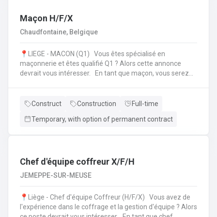
l'échafaudage et aide à leur montage ;Se rendre sur
d'autres chantiers pour aider au démontage et au
Maçon H/F/X
rangement dans le camion;Faire la vérification et la
Chaudfontaine, Belgique
remise en stock du matériel de retour à l'entrepôt.
📍LIEGE - MACON (Q1) Vous êtes spécialisé en
maçonnerie et êtes qualifié Q1 ? Alors cette annonce
devrait vous intéresser. En tant que maçon, vous serez
amené à : Lire des plans ;Réaliser des fondations et du
bétonnage ;Placer des éléments préfabriqués ;Faire du
jointoiement et rejointoiement ;Réaliser des travaux
Construct
Construction
Full-time
d'étanchéité et d'isolation thermique ;Réaliser des travaux
Temporary, with option of permanent contract
de terrassement ;etc.
Chef d'équipe coffreur X/F/H
JEMEPPE-SUR-MEUSE
📍Liège - Chef d'équipe Coffreur (H/F/X) Vous avez de
l'expérience dans le coffrage et la gestion d'équipe ? Alors
ce poste devrait vous intéresser. En tant que chef