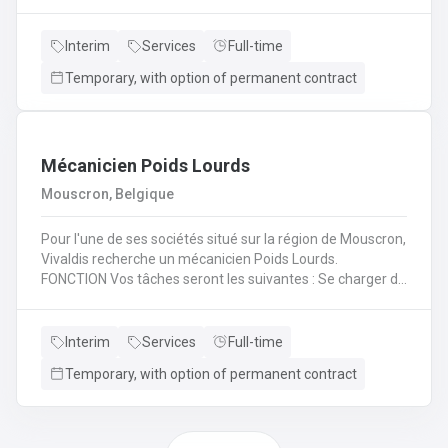
(H/F/X) que nous recherchons pour l'un de nos
partenaire? En tant qu'électromécanicien vous serez en
charge de différentes missions en intervention directe
Interim
Services
Full-time
dans les entreprises, sur les lignes de production et sur les
Temporary, with option of permanent contract
chantiers en région liégeoise de notre client.
Mécanicien Poids Lourds
Mouscron, Belgique
Pour l'une de ses sociétés situé sur la région de Mouscron,
Vivaldis recherche un mécanicien Poids Lourds.
FONCTION Vos tâches seront les suivantes : Se charger du
remplacement des différentes pièces défectueuses ou
endommagées en fonction du problème diagnostiqué.
Cela consiste à : - Inspecter le moteur d’un véhicule et ses
Interim
Services
Full-time
composants mécaniques/électriques pour diagnostiquer
Temporary, with option of permanent contract
avec précision les problèmes - Inspecter l’ordinateur de
bord du véhicule et les systèmes électroniques pour
réparer, entretenir et mettre à niveauRéaliser les
opérations de maintenance courantes (remplacement