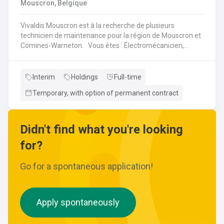
Mouscron, Belgique
wijzigingen aan leidingen aanbrengen.Werken met
ferrometalen zoals gietijzer en staal.
Vivaldis Mouscron est à la recherche de plusieurs
technicien de maintenance pour la région de Mouscron et
Comines-Warneton. Vous êtes : Électromécanicien,
Mécanicien Industriel ou encore Technicien ? Si vous êtes
à la recherche d'un job à long terme, dans une entreprise
dynamique et avec un package d'avantages à la clé, nous
Interim
Holdings
Full-time
avons quelque chose pour vous ! Pas besoin de parcourir
Temporary, with option of permanent contract
des kilomètres, nous vous offrons la possibilité de
travailler à moins de 45 minutes de votre domicile. Le tout
avec des horaires flexibles d'équipes. N'hésitez pas à
postuler sur notre site internet, plus d'informations sur le
Didn't find what you're looking
profil ci-dessous :
for?
Go for a spontaneous application!
Apply spontaneously