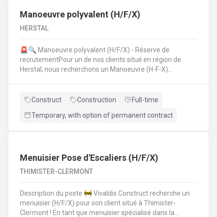
Manoeuvre polyvalent (H/F/X)
HERSTAL
🚨🔍 Manoeuvre polyvalent (H/F/X) - Réserve de
recrutementPour un de nos clients situé en région de
Herstal, nous recherchons un Manoeuvre (H-F-X)
polyvalent pour aider les monteurs d'échafaudages au
quotidien.​​​​​​Envie de rejoindre une entreprise réputée et de
vous épanouir dans une mission pour du long terme?
Construct
Construction
Full-time
Temporary, with option of permanent contract
Menuisier Pose d'Escaliers (H/F/X)
THIMISTER-CLERMONT
Description du poste 🚧 Vivaldis Construct recherche un
menuisier (H/F/X) pour son client situé à Thimister-
Clermont ! En tant que menuisier spécialisé dans la