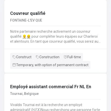
suivi administratif comme la rédaction d’offres de prix,
commandes, facturations et un suivi pour trouver des
solutions aux diverses demandes de disponibilités
Couvreur qualifié
FONTAINE-L'EV QUE
Notre partenaire recherche activement un couvreur
qualifié 👷‍♂️👷 pour compléter leurs équipes sur Charleroi
et alentours. En tant que couvreur qualifié, vous serez au
cœur des chantiers. Votre mission est d'assurer que
chaque toiture soit posée, réparée et entretenue selon les
règles de l'art. Vos responsabilités clés en tant que
Construct
Construction
Full-time
couvreur qualifié seront de : Poser et installer les
Temporary, with option of permanent contract
matériaux de couverture (tuiles, ardoises, zinc, etc.) en
neuf comme en rénovation.Réaliser les travaux de
zinguerie : pose de gouttières, chéneaux et finitions
d'étanchéité.Assurer l'isolation thermique sous
toiture.Inspecter, réparer et entretenir les toitures
Employé assistant commercial Fr NL En
existantes (recherche de fuites, remplacement
Tournai, Belgique
d'éléments).Garantir la sécurité constante du chantier
pour vous-même et l'équipe.
Vivaldis Tournai est à la recherche un employé
administratif.(H,F,X)Nous recherchons une personne forte