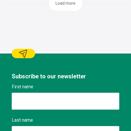
des liquides, lubrification des pièces, etc.) pour assurer la
Load more
fonctionnalité et la longévité du véhicule Conserver un
registre des travaux effectués et des
problèmes Respecter les plans d'entretien, signaler les
anomalies constatées selon les procédures Effectuer des
tâches de maintenance préventive et curative Exécuter le
travail dans les délais prévus sans que cela puisse causer
préjudice sur le travail (immobilisation du
matériel,..) Dépanner les véhicules à l’arrêt et se rendre
dans les garages agréés dans le cas où la réparation doit
être effectuée par un réparateur agréé Maintenir
l’environnement de travail et les outils propres et en ordre
conformément aux consignes en vigueur en matière de
Subscribe to our newsletter
sécurité, de qualité et d’environnement.
First name
Last name