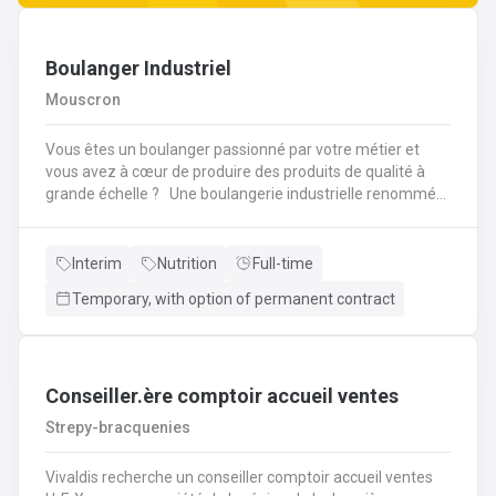
Boulanger Industriel
Mouscron
Vous êtes un boulanger passionné par votre métier et
vous avez à cœur de produire des produits de qualité à
grande échelle ? Une boulangerie industrielle renommée
située dans la région de Mouscron recherche un
Boulanger expérimenté pour rejoindre son équipe ! Vos
missions : Préparation et cuisson des produits : Vous
Interim
Nutrition
Full-time
serez en charge de la fabrication de pains, viennoiseries,
Temporary, with option of permanent contract
baguettes, brioches et autres produits de boulangerie en
grandes quantités, selon des recettes
spécifiques.Contrôle qualité : Vous devrez veiller à la
régularité des produits finis, à la fois en termes de goût,
de texture et d'apparence. Vous contrôlerez la cuisson et
Conseiller.ère comptoir accueil ventes
les procédés de fabrication pour garantir des produits de
Strepy-bracquenies
qualité constante.Gestion des pâtes : Vous superviserez la
préparation des pâtes, en vous assurant de la bonne
Vivaldis recherche un conseiller comptoir accueil ventes
utilisation des machines de pétrissage et de