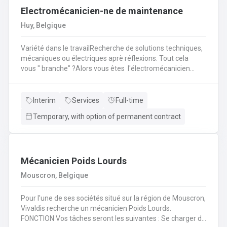
Electromécanicien-ne de maintenance
leur véhicule et les réparations à prévoir.
Huy, Belgique
Variété dans le travailRecherche de solutions techniques,
mécaniques ou électriques aprè réflexions. Tout cela
vous " branche" ?Alors vous êtes l'électromécanicien
(H/F/X) que nous recherchons pour l'un de nos
partenaire? En tant qu'électromécanicien vous serez en
charge de différentes missions en intervention directe
Interim
Services
Full-time
dans les entreprises, sur les lignes de production et sur les
Temporary, with option of permanent contract
chantiers en région liégeoise de notre client.
Mécanicien Poids Lourds
Mouscron, Belgique
Pour l'une de ses sociétés situé sur la région de Mouscron,
Vivaldis recherche un mécanicien Poids Lourds.
FONCTION Vos tâches seront les suivantes : Se charger du