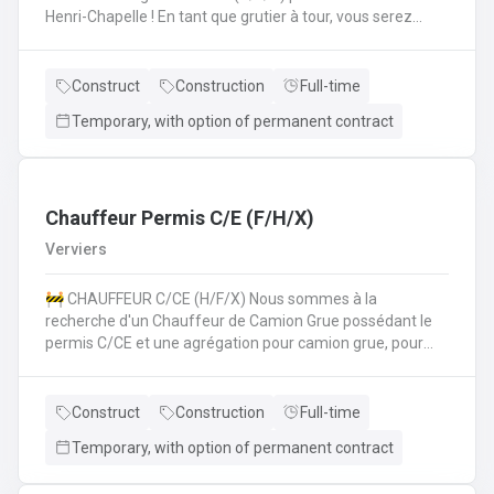
Henri-Chapelle ! En tant que grutier à tour, vous serez
amené à : Conduire et manœuvrer une grue à tour pour la
construction d'immeubles.Lever, déplacer et positionner
des charges en toute sécurité.Collaborer étroitement
Construct
Construction
Full-time
avec les équipes de chantier pour garantir le bon
Temporary, with option of permanent contract
déroulement des opérations.Effectuer des vérifications
quotidiennes et assurer l'entretien de la grue.Respecter
les normes de sécurité et les procédures de l'entreprise
sur le chantier. 💪 Avantages de la CP124 ✍️ Un contrat
fixe à la clé
Chauffeur Permis C/E (F/H/X)
Verviers
🚧 CHAUFFEUR C/CE (H/F/X) Nous sommes à la
recherche d'un Chauffeur de Camion Grue possédant le
permis C/CE et une agrégation pour camion grue, pour
intégrer une entreprise réputée dans la région liégeoise.
Le candidat sera principalement chargé du transport et de
la manipulation des matériaux sur différents chantiers et
Construct
Construction
Full-time
devra également pouvoir travailler au sol si nécéssaire.
Temporary, with option of permanent contract
Vos missions principales : Conduire des camions poids
lourds (permis C/CE) pour approvisionner les chantiers en