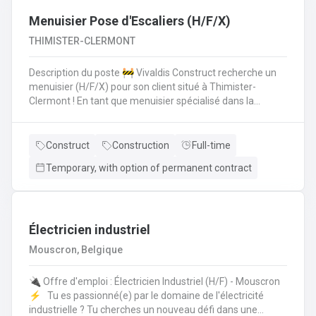
Menuisier Pose d'Escaliers (H/F/X)
THIMISTER-CLERMONT
Description du poste 🚧 Vivaldis Construct recherche un
menuisier (H/F/X) pour son client situé à Thimister-
Clermont ! En tant que menuisier spécialisé dans la
fabrication et la pose d'escaliers, vous serez amené à :
Fabriquer des escaliers sur mesure en atelierPoser des
escaliers dans divers types de bâtimentsAssurer un
Construct
Construction
Full-time
travail soigné et de qualitéCollaborer avec une petite
Temporary, with option of permanent contract
équipe de trois ouvriers 💪 Avantages de la CP124 ✍️ Un
contrat fixe à la clé
Électricien industriel
Mouscron, Belgique
🔌 Offre d'emploi : Électricien Industriel (H/F) - Mouscron
⚡️ Tu es passionné(e) par le domaine de l'électricité
industrielle ? Tu cherches un nouveau défi dans une