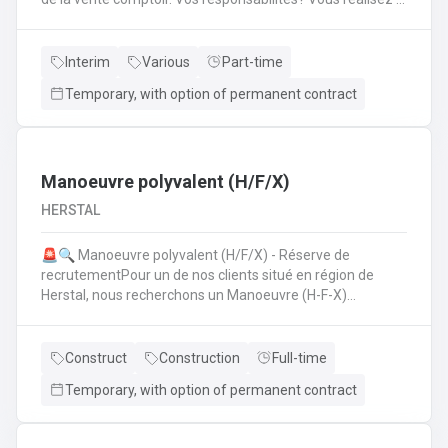
mise en place avant l'ouverture;Vous êtes responsable du
réassort des produits;Vous êtes en charge de tenir la
caisse;Vous assurez l'entretien des comptoirs.
Interim
Various
Part-time
Temporary, with option of permanent contract
Manoeuvre polyvalent (H/F/X)
HERSTAL
🚨🔍 Manoeuvre polyvalent (H/F/X) - Réserve de
recrutementPour un de nos clients situé en région de
Herstal, nous recherchons un Manoeuvre (H-F-X)
polyvalent pour aider les monteurs d'échafaudages au
quotidien.​​​​​​Envie de rejoindre une entreprise réputée et de
vous épanouir dans une mission pour du long terme?
Construct
Construction
Full-time
Temporary, with option of permanent contract