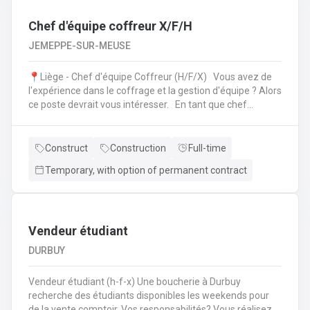
Chef d'équipe coffreur X/F/H
JEMEPPE-SUR-MEUSE
📍Liège - Chef d'équipe Coffreur (H/F/X) Vous avez de
l'expérience dans le coffrage et la gestion d'équipe ? Alors
ce poste devrait vous intéresser. En tant que chef
d'équipe Coffreur, vous : serez en charge de la gestion
d'équipe (ex: répartition des tâches) ;serez amené à
travailler principalement sur des chantiers privés
Construct
Construction
Full-time
industriels ; assurerez que le travail répond aux exigences
Temporary, with option of permanent contract
de la demande ;veillerez à la bonne utilisation des outils et
machines ;etc.
Vendeur étudiant
DURBUY
Vendeur étudiant (h-f-x) Une boucherie à Durbuy
recherche des étudiants disponibles les weekends pour
de la vente comptoir. Vos responsabilités? Vous réalisez la