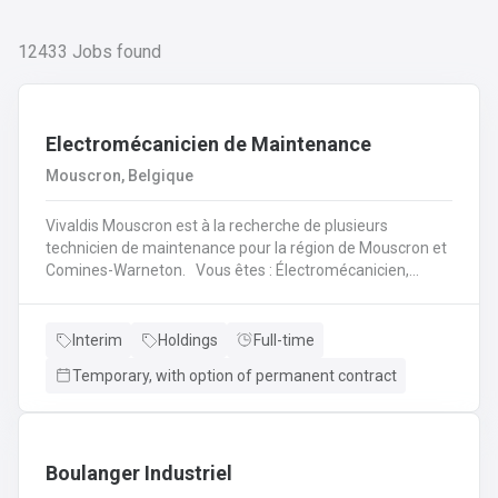
12433
Jobs found
Electromécanicien de Maintenance
Mouscron, Belgique
Vivaldis Mouscron est à la recherche de plusieurs
technicien de maintenance pour la région de Mouscron et
Comines-Warneton. Vous êtes : Électromécanicien,
Mécanicien Industriel ou encore Technicien ? Si vous êtes
à la recherche d'un job à long terme, dans une entreprise
dynamique et avec un package d'avantages à la clé, nous
Interim
Holdings
Full-time
avons quelque chose pour vous ! Pas besoin de parcourir
Temporary, with option of permanent contract
des kilomètres, nous vous offrons la possibilité de
travailler à moins de 45 minutes de votre domicile. Le tout
avec des horaires flexibles d'équipes. N'hésitez pas à
postuler sur notre site internet, plus d'informations sur le
profil ci-dessous :
Boulanger Industriel