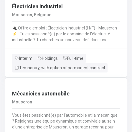
Électricien industriel
Mouscron, Belgique
🔌 Offre d'emploi : Électricien Industriel (H/F) - Mouscron
⚡️ Tu es passionné(e) par le domaine de l'électricité
industrielle ? Tu cherches un nouveau défi dans une
entreprise dynamique ? Nous avons une opportunité pour
toi ! 🤩 Poste : Électricien Industriel 📍 Lieu : Mouscron 💼
Type de contrat : Intérim avec possibilité de CDI Tes
Interim
Holdings
Full-time
missions : 🔧 Installation, entretien et réparation des
Temporary, with option of permanent contract
équipements électriques industriels ⚙️ Mise en service
des installations et contrôle des équipements 🔍
Diagnostic et résolution des pannes électriques 📊 Suivi
des normes de sécurité et respect des procédures
Mécanicien automobile
Mouscron
Vous êtes passionné(e) par l'automobile et la mécanique
? Rejoignez une équipe dynamique et conviviale au sein
d'une entreprise de Mouscron, un garage reconnu pour