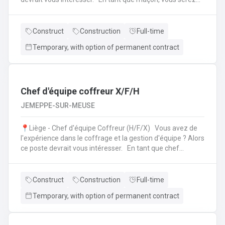
amené à : Lire des plans ;Réaliser des fondations et du
bétonnage ;Placer des éléments préfabriqués ;Faire du
jointoiement et rejointoiement ;Réaliser des travaux
Construct
Construction
Full-time
d'étanchéité et d'isolation thermique ;Réaliser des travaux
Temporary, with option of permanent contract
de terrassement ;etc.
Chef d'équipe coffreur X/F/H
JEMEPPE-SUR-MEUSE
📍Liège - Chef d'équipe Coffreur (H/F/X) Vous avez de
l'expérience dans le coffrage et la gestion d'équipe ? Alors
ce poste devrait vous intéresser. En tant que chef
d'équipe Coffreur, vous : serez en charge de la gestion
d'équipe (ex: répartition des tâches) ;serez amené à
travailler principalement sur des chantiers privés
Construct
Construction
Full-time
industriels ; assurerez que le travail répond aux exigences
Temporary, with option of permanent contract
de la demande ;veillerez à la bonne utilisation des outils et
machines ;etc.