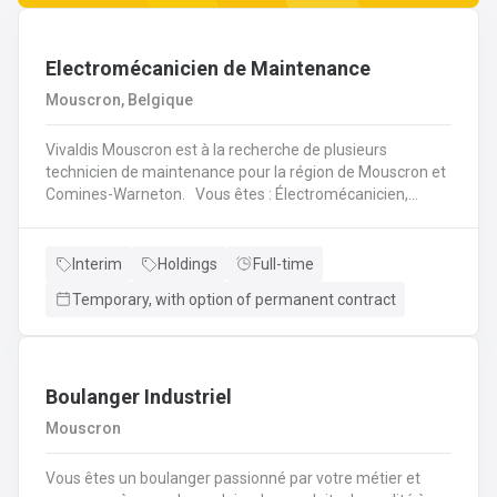
Electromécanicien de Maintenance
Mouscron, Belgique
Vivaldis Mouscron est à la recherche de plusieurs
technicien de maintenance pour la région de Mouscron et
Comines-Warneton. Vous êtes : Électromécanicien,
Mécanicien Industriel ou encore Technicien ? Si vous êtes
à la recherche d'un job à long terme, dans une entreprise
dynamique et avec un package d'avantages à la clé, nous
Interim
Holdings
Full-time
avons quelque chose pour vous ! Pas besoin de parcourir
Temporary, with option of permanent contract
des kilomètres, nous vous offrons la possibilité de
travailler à moins de 45 minutes de votre domicile. Le tout
avec des horaires flexibles d'équipes. N'hésitez pas à
postuler sur notre site internet, plus d'informations sur le
profil ci-dessous :
Boulanger Industriel
Mouscron
Vous êtes un boulanger passionné par votre métier et