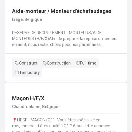
travaux de terrassement 🚜 ;Assurer la sécurité et le bon
déroulement des travaux 🦺 ;Travailler en équipe pour
Aide-monteur / Monteur d'échafaudages
mener à bien des projets variés 🤝.
Liège, Belgique
RESERVE DE RECRUTEMENT - MONTEURS/AIDE-
MONTEURS (H/F/X)Afin de préparer la reprise du secteur
en août, nous recherchons pour nos partenaires
spécialisés dans le montage d'échafaudages: des
monteurs /aide-monteurs en échafaudages. Notre client
vous propose d'entrer dans ses équipes et de pouvoir
Construct
Construction
Full-time
évoluer dans son secteur. Au quotidien : Chargements des
Temporary
camions en fonction de chantiers ;Se rendre sur les
différents chantiers en Wallonie au départ de la région
liégeoise ;Décharger les différents composants de
l'échafaudage et aide à leur montage ;Se rendre sur
d'autres chantiers pour aider au démontage et au
Maçon H/F/X
rangement dans le camion;Faire la vérification et la
Chaudfontaine, Belgique
remise en stock du matériel de retour à l'entrepôt.
📍LIEGE - MACON (Q1) Vous êtes spécialisé en
maçonnerie et êtes qualifié Q1 ? Alors cette annonce
devrait vous intéresser. En tant que maçon, vous serez