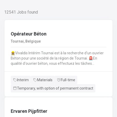
12541
Jobs found
Opérateur Béton
Tournai, Belgique
👷🏽Vivaldis Intérim Tournai est à la recherche d'un ouvrier
Béton pour une société de la région de Tournai. 🚨En
qualité d'ouvrier béton, vous effectuez les tâches
suivantes: Coffrage sur base de plans
technique.FerraillagePréparation du béton et coulage du
béton selon la fiche technique de fabrication.Décoffrage
Interim
Materials
Full-time
des éléments en béton.Nettoyage des machines, des
Temporary, with option of permanent contract
tables de coffrages ainsi que des outils et de l'atelier.
Ervaren Pijpfitter