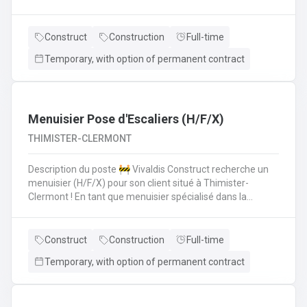
polyvalent pour aider les monteurs d'échafaudages au
quotidien.​​​​​​Envie de rejoindre une entreprise réputée et de
vous épanouir dans une mission pour du long terme?
Construct
Construction
Full-time
Temporary, with option of permanent contract
Menuisier Pose d'Escaliers (H/F/X)
THIMISTER-CLERMONT
Description du poste 🚧 Vivaldis Construct recherche un
menuisier (H/F/X) pour son client situé à Thimister-
Clermont ! En tant que menuisier spécialisé dans la
fabrication et la pose d'escaliers, vous serez amené à :
Fabriquer des escaliers sur mesure en atelierPoser des
escaliers dans divers types de bâtimentsAssurer un
Construct
Construction
Full-time
travail soigné et de qualitéCollaborer avec une petite
Temporary, with option of permanent contract
équipe de trois ouvriers 💪 Avantages de la CP124 ✍️ Un
contrat fixe à la clé