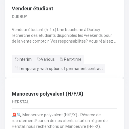
Vendeur étudiant
DURBUY
Vendeur étudiant (h-f-x) Une boucherie à Durbuy
recherche des étudiants disponibles les weekends pour
de la vente comptoir. Vos responsabilités? Vous réalisez la
mise en place avant l'ouverture;Vous êtes responsable du
réassort des produits;Vous êtes en charge de tenir la
caisse;Vous assurez l'entretien des comptoirs.
Interim
Various
Part-time
Temporary, with option of permanent contract
Manoeuvre polyvalent (H/F/X)
HERSTAL
🚨🔍 Manoeuvre polyvalent (H/F/X) - Réserve de
recrutementPour un de nos clients situé en région de
Herstal, nous recherchons un Manoeuvre (H-F-X)