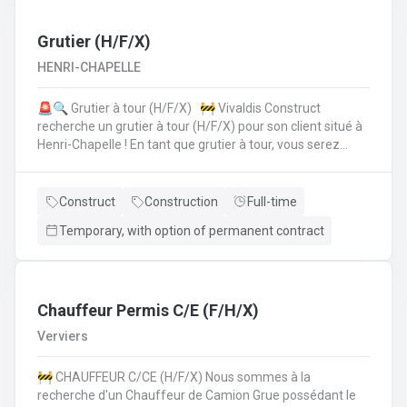
collègues de la planification de la production.• Vous
vérifiez si toutes les données sont correctes et
complètes.• Si les choses ne semblent pas claires, vous
Grutier (H/F/X)
assurez la coordinationavec le client, lui offrez le support
HENRI-CHAPELLE
technique et faites les modifications nécessaires.• Pour
cela, vous travaillez en collaboration directe avec vos
🚨🔍 Grutier à tour (H/F/X) 🚧 Vivaldis Construct
collègues du service clientèle, du transport etde la
recherche un grutier à tour (H/F/X) pour son client situé à
planification de la production.
Henri-Chapelle ! En tant que grutier à tour, vous serez
amené à : Conduire et manœuvrer une grue à tour pour la
construction d'immeubles.Lever, déplacer et positionner
des charges en toute sécurité.Collaborer étroitement
Construct
Construction
Full-time
avec les équipes de chantier pour garantir le bon
Temporary, with option of permanent contract
déroulement des opérations.Effectuer des vérifications
quotidiennes et assurer l'entretien de la grue.Respecter
les normes de sécurité et les procédures de l'entreprise
sur le chantier. 💪 Avantages de la CP124 ✍️ Un contrat
fixe à la clé
Chauffeur Permis C/E (F/H/X)
Verviers
🚧 CHAUFFEUR C/CE (H/F/X) Nous sommes à la
recherche d'un Chauffeur de Camion Grue possédant le