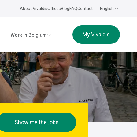
About Vivaldis
Offices
Blog
FAQ
Contact
English
My Vivaldis
Work in Belgium
Show me the jobs
e