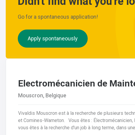
Didn't find what you're l
Go for a spontaneous application!
Apply spontaneously
Electromécanicien de Main
Mouscron, Belgique
Vivaldis Mouscron est à la recherche de plusieurs tech
et Comines-Warneton. Vous êtes : Électromécanicien, Mécanicien Industriel ou encore Technicien ? Si
vous êtes à la recherche d'un job à long terme, dans u
d'avantages à la clé, nous avons quelque chose pour vous ! Pas besoin de parcourir des kilomètr