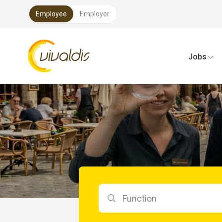
Employee
Employer
Vivaldis Interim
Jobs
Search by function