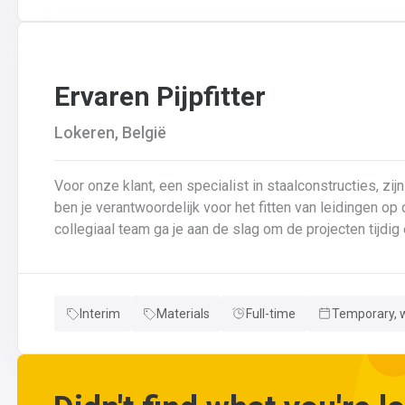
Ervaren Pijpfitter
Lokeren, België
Voor onze klant, een specialist in staalconstructies, zijn
ben je verantwoordelijk voor het fitten van leidingen o
collegiaal team ga je aan de slag om de projecten tijdig en succesvol a
fitten van leidingen van verschillende diameters en dik
van leidingen in samenwerking met je collega’s.Basison
controle van de kwaliteit van laswerk en assemblages 
Interim
Materials
Full-time
Temporary, w
en bijhouden van lasdossiers.Interpretatie en uitvoerin
wijzigingen aan leidingen aanbrengen.Werken met ferrome