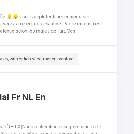
ié 👷‍♂️👷 pour compléter leurs équipes sur
nue selon les règles de l'art. Vos
ériaux de
n rénovation.Réaliser les travaux de zinguerie :
ssurer l'isolation thermique sous toiture.Inspecter,
ary, with option of permanent contract
 de fuites, remplacement d'éléments).Garantir la
sécurité constante du chantier pour vous-même et l'équipe.
al Fr NL En
ratif.(H,F,X)Nous recherchons une personne forte
plétez les données exactes etcorrectes et vous