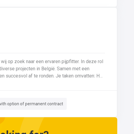
 wij op zoek naar een ervaren pijpfitter. In deze rol
p diverse projecten in België. Samen met een
f te ronden. Je taken omvatten: Het
tes (0,5 mm tot >20 mm in staal en inox).Montage
derhoud aan machines en installaties.Kritische
en nameten van leidingen.Documentatie van lassen
ith option of permanent contract
g van ISO-tekeningen en P&ID’s.Herstellingen en
talen zoals gietijzer en staal.