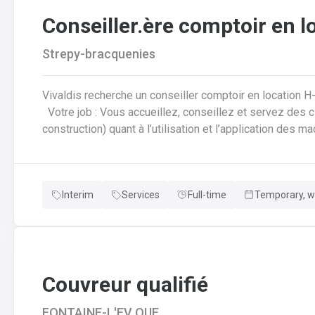
Conseiller.ère comptoir en l
Strepy-bracquenies
Vivaldis recherche un conseiller comptoir en location H
Votre job : Vous accueillez, conseillez et servez des clients (particuliers et professionnels de la
construction) quant à l’utilisation et l’application des 
location lors de la récupération du matériel louéVous 
réservations, ventes et tickets de caisse de façon info
comme la rédaction d’offres de prix, commandes, factura
Interim
Services
Full-time
Temporary, wi
diverses demandes de disponibilités
Couvreur qualifié
FONTAINE-L'EV QUE