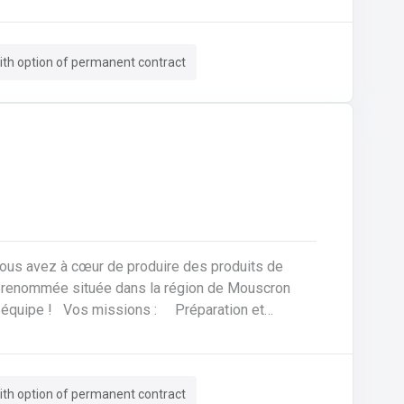
votre domicile. Le tout avec des
th option of permanent contract
vous avez à cœur de produire des produits de
réparation et
cation de pains, viennoiseries, baguettes,
quantités, selon des recettes spécifiques.Contrôle
finis, à la fois en termes de goût, de texture et
th option of permanent contract
s de fabrication pour garantir des produits de