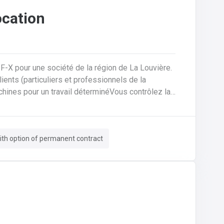
ocation
-F-X pour une société de la région de La Louvière.
machines pour un travail déterminéVous contrôlez la
rédigez des contrats de locationVous encodez des
rmatiséeVous assurez un suivi administratif
tions et un suivi pour trouver des solutions aux
th option of permanent contract