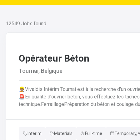
12549
Jobs found
Opérateur Béton
Tournai, Belgique
👷🏽Vivaldis Intérim Tournai est à la recherche d'un ouvr
🚨En qualité d'ouvrier béton, vous effectuez les tâches suivantes: Coffrage 
technique.FerraillagePréparation du béton et coulage du
fabrication.Décoffrage des éléments en béton.Nettoyag
que des outils et de l'atelier.
Interim
Materials
Full-time
Temporary, w