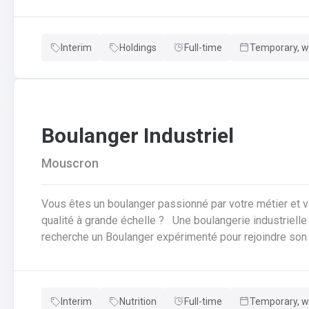
vous offrons la possibilité de travailler à moins de 45 minutes de 
horaires flexibles d'équipes. N'hésitez pas à postuler sur notre site internet, plus d'informations sur le
Interim
Holdings
Full-time
Temporary, wi
profil ci-dessous :
Boulanger Industriel
Mouscron
Vous êtes un boulanger passionné par votre métier et 
qualité à grande échelle ? Une boulangerie industrielle renommée située dans la région de Mouscron
recherche un Boulanger expérimenté pour rejoindre son équipe ! Vos missions : P
cuisson des produits : Vous serez en charge de la fabri
brioches et autres produits de boulangerie en grandes 
qualité : Vous devrez veiller à la régularité des produits 
Interim
Nutrition
Full-time
Temporary, wi
d'apparence. Vous contrôlerez la cuisson et les procédé