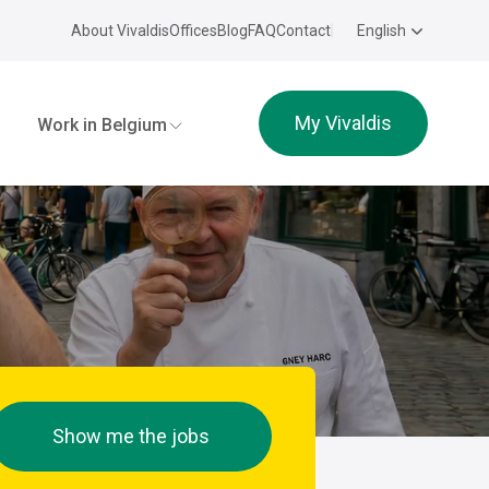
About Vivaldis
Offices
Blog
FAQ
Contact
English
My Vivaldis
Work in Belgium
Show me the jobs
e