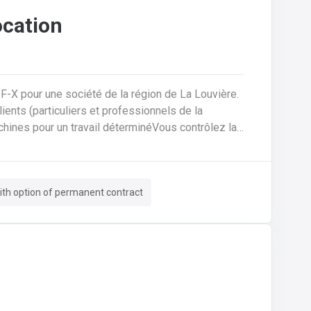
ocation
-F-X pour une société de la région de La Louvière.
machines pour un travail déterminéVous contrôlez la
rédigez des contrats de locationVous encodez des
rmatiséeVous assurez un suivi administratif
tions et un suivi pour trouver des solutions aux
th option of permanent contract