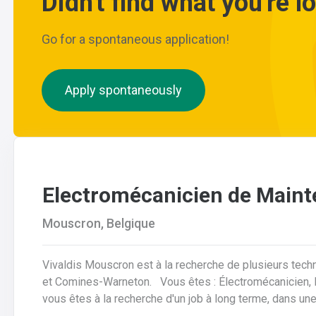
Didn't find what you're l
Go for a spontaneous application!
Apply spontaneously
Electromécanicien de Main
Mouscron, Belgique
Vivaldis Mouscron est à la recherche de plusieurs tech
et Comines-Warneton. Vous êtes : Électromécanicien, Mécanicien Industriel ou encore Technicien ? Si
vous êtes à la recherche d'un job à long terme, dans u
d'avantages à la clé, nous avons quelque chose pour vous ! Pas besoin de parcourir des kilomètr