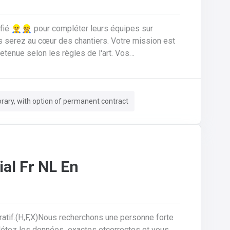
ié 👷‍♂️👷 pour compléter leurs équipes sur
nue selon les règles de l'art. Vos
ériaux de
n rénovation.Réaliser les travaux de zinguerie :
ssurer l'isolation thermique sous toiture.Inspecter,
ary, with option of permanent contract
 de fuites, remplacement d'éléments).Garantir la
sécurité constante du chantier pour vous-même et l'équipe.
al Fr NL En
ratif.(H,F,X)Nous recherchons une personne forte
plétez les données exactes etcorrectes et vous