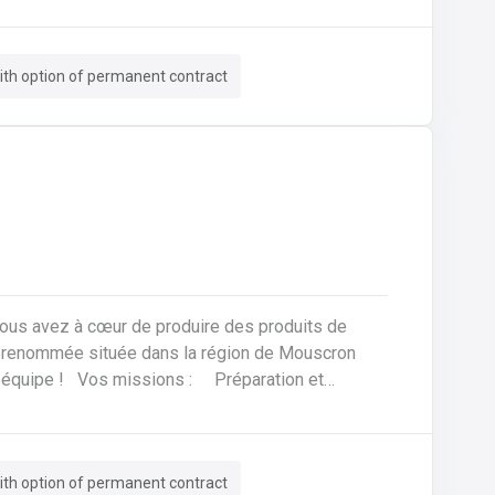
votre domicile. Le tout avec des
th option of permanent contract
vous avez à cœur de produire des produits de
réparation et
cation de pains, viennoiseries, baguettes,
quantités, selon des recettes spécifiques.Contrôle
finis, à la fois en termes de goût, de texture et
th option of permanent contract
s de fabrication pour garantir des produits de