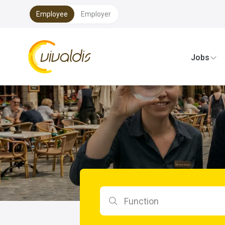
Employee
Employer
Vivaldis Interim
Jobs
Search by function