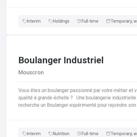
vous offrons la possibilité de travailler à moins de 45 minutes de 
horaires flexibles d'équipes. N'hésitez pas à postuler sur notre site internet, plus d'informations sur le
Interim
Holdings
Full-time
Temporary, wi
profil ci-dessous :
Boulanger Industriel
Mouscron
Vous êtes un boulanger passionné par votre métier et 
qualité à grande échelle ? Une boulangerie industrielle renommée située dans la région de Mouscron
recherche un Boulanger expérimenté pour rejoindre son équipe ! Vos missions : P
cuisson des produits : Vous serez en charge de la fabri
brioches et autres produits de boulangerie en grandes 
qualité : Vous devrez veiller à la régularité des produits 
Interim
Nutrition
Full-time
Temporary, wi
d'apparence. Vous contrôlerez la cuisson et les procédé