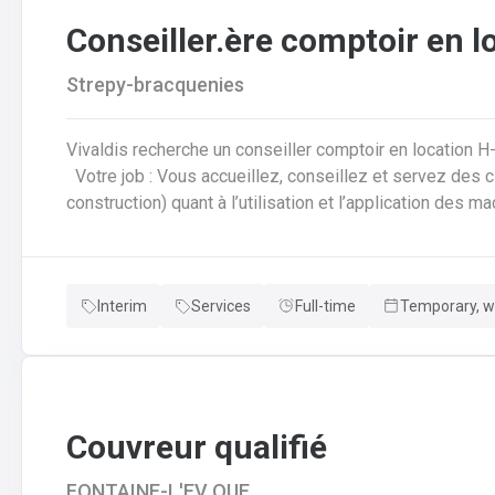
Conseiller.ère comptoir en l
Strepy-bracquenies
Vivaldis recherche un conseiller comptoir en location H
Votre job : Vous accueillez, conseillez et servez des clients (particuliers et professionnels de la
construction) quant à l’utilisation et l’application des 
location lors de la récupération du matériel louéVous 
réservations, ventes et tickets de caisse de façon info
comme la rédaction d’offres de prix, commandes, factura
Interim
Services
Full-time
Temporary, wi
diverses demandes de disponibilités
Couvreur qualifié
FONTAINE-L'EV QUE