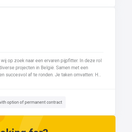
 wij op zoek naar een ervaren pijpfitter. In deze rol
p diverse projecten in België. Samen met een
f te ronden. Je taken omvatten: Het
tes (0,5 mm tot >20 mm in staal en inox).Montage
derhoud aan machines en installaties.Kritische
en nameten van leidingen.Documentatie van lassen
ith option of permanent contract
g van ISO-tekeningen en P&ID’s.Herstellingen en
talen zoals gietijzer en staal.