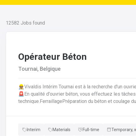
12582
Jobs found
Opérateur Béton
Tournai, Belgique
👷🏽Vivaldis Intérim Tournai est à la recherche d'un ouvr
🚨En qualité d'ouvrier béton, vous effectuez les tâches suivantes: Coffrage 
technique.FerraillagePréparation du béton et coulage du
fabrication.Décoffrage des éléments en béton.Nettoyag
que des outils et de l'atelier.
Interim
Materials
Full-time
Temporary, w