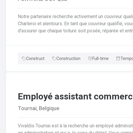
Notre partenaire recherche activement un couvreur qualif
Charleroi et alentours. En tant que couvreur qualifié, vous serez au cœur des chantiers. Votre mission est
d'assurer que chaque toiture soit posée, réparée et entrete
responsabilités clés en tant que couvreur qualifié seront de : Poser et installer les mat
couverture (tuiles, ardoises, zinc, etc.) en neuf comme e
pose de gouttières, chéneaux et finitions d'étanchéité.A
Construct
Construction
Full-time
Tempor
réparer et entretenir les toitures existantes (recherche
Employé assistant commerci
Tournai, Belgique
Vivaldis Tournai est à la recherche un employé administ
en administration et qui a le sens du détail. Vous com