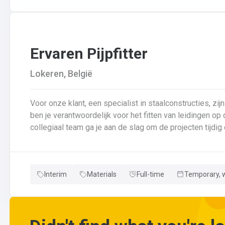
Ervaren Pijpfitter
Lokeren, België
Voor onze klant, een specialist in staalconstructies, zijn
ben je verantwoordelijk voor het fitten van leidingen o
collegiaal team ga je aan de slag om de projecten tijdig en succesvol a
fitten van leidingen van verschillende diameters en dik
van leidingen in samenwerking met je collega’s.Basison
controle van de kwaliteit van laswerk en assemblages 
Interim
Materials
Full-time
Temporary, w
en bijhouden van lasdossiers.Interpretatie en uitvoerin
wijzigingen aan leidingen aanbrengen.Werken met ferrome