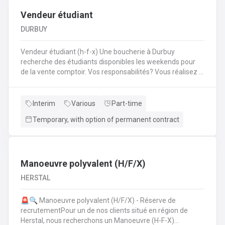
Vendeur étudiant
DURBUY
Vendeur étudiant (h-f-x) Une boucherie à Durbuy
recherche des étudiants disponibles les weekends pour
de la vente comptoir. Vos responsabilités? Vous réalisez la
mise en place avant l'ouverture;Vous êtes responsable du
réassort des produits;Vous êtes en charge de tenir la
caisse;Vous assurez l'entretien des comptoirs.
Interim
Various
Part-time
Temporary, with option of permanent contract
Manoeuvre polyvalent (H/F/X)
HERSTAL
🚨🔍 Manoeuvre polyvalent (H/F/X) - Réserve de
recrutementPour un de nos clients situé en région de
Herstal, nous recherchons un Manoeuvre (H-F-X)