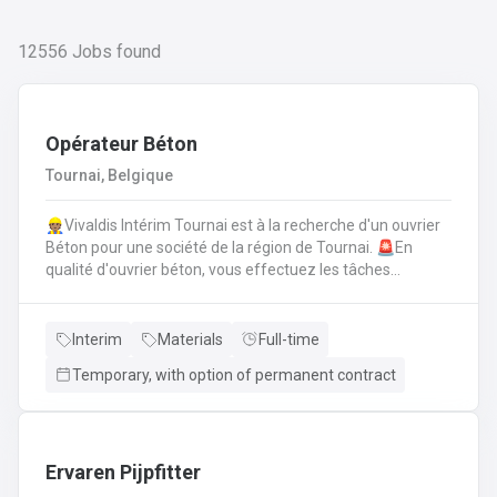
12556
Jobs found
Opérateur Béton
Tournai, Belgique
👷🏽Vivaldis Intérim Tournai est à la recherche d'un ouvrier
Béton pour une société de la région de Tournai. 🚨En
qualité d'ouvrier béton, vous effectuez les tâches
suivantes: Coffrage sur base de plans
technique.FerraillagePréparation du béton et coulage du
béton selon la fiche technique de fabrication.Décoffrage
Interim
Materials
Full-time
des éléments en béton.Nettoyage des machines, des
Temporary, with option of permanent contract
tables de coffrages ainsi que des outils et de l'atelier.
Ervaren Pijpfitter