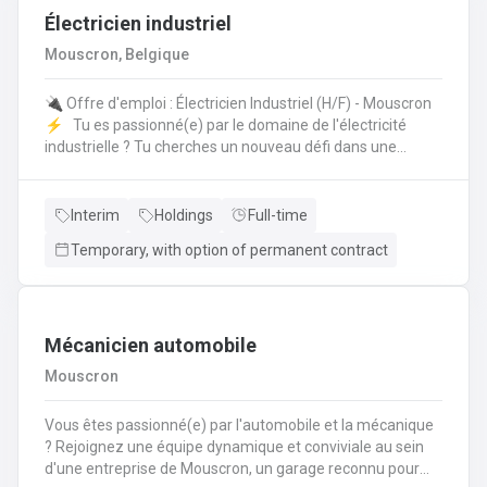
Électricien industriel
Mouscron, Belgique
🔌 Offre d'emploi : Électricien Industriel (H/F) - Mouscron
⚡️ Tu es passionné(e) par le domaine de l'électricité
industrielle ? Tu cherches un nouveau défi dans une
entreprise dynamique ? Nous avons une opportunité pour
toi ! 🤩 Poste : Électricien Industriel 📍 Lieu : Mouscron 💼
Type de contrat : Intérim avec possibilité de CDI Tes
Interim
Holdings
Full-time
missions : 🔧 Installation, entretien et réparation des
Temporary, with option of permanent contract
équipements électriques industriels ⚙️ Mise en service
des installations et contrôle des équipements 🔍
Diagnostic et résolution des pannes électriques 📊 Suivi
des normes de sécurité et respect des procédures
Mécanicien automobile
Mouscron
Vous êtes passionné(e) par l'automobile et la mécanique
? Rejoignez une équipe dynamique et conviviale au sein
d'une entreprise de Mouscron, un garage reconnu pour