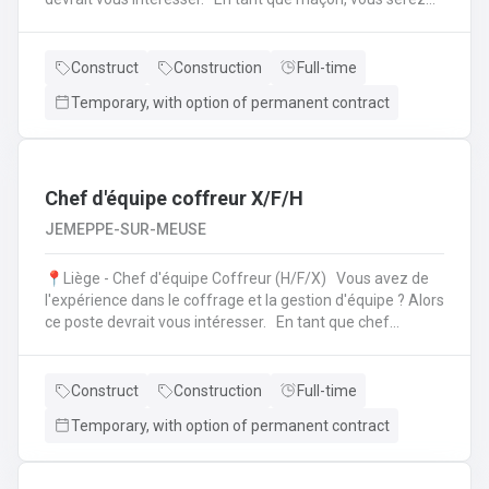
amené à : Lire des plans ;Réaliser des fondations et du
bétonnage ;Placer des éléments préfabriqués ;Faire du
jointoiement et rejointoiement ;Réaliser des travaux
Construct
Construction
Full-time
d'étanchéité et d'isolation thermique ;Réaliser des travaux
Temporary, with option of permanent contract
de terrassement ;etc.
Chef d'équipe coffreur X/F/H
JEMEPPE-SUR-MEUSE
📍Liège - Chef d'équipe Coffreur (H/F/X) Vous avez de
l'expérience dans le coffrage et la gestion d'équipe ? Alors
ce poste devrait vous intéresser. En tant que chef
d'équipe Coffreur, vous : serez en charge de la gestion
d'équipe (ex: répartition des tâches) ;serez amené à
travailler principalement sur des chantiers privés
Construct
Construction
Full-time
industriels ; assurerez que le travail répond aux exigences
Temporary, with option of permanent contract
de la demande ;veillerez à la bonne utilisation des outils et
machines ;etc.