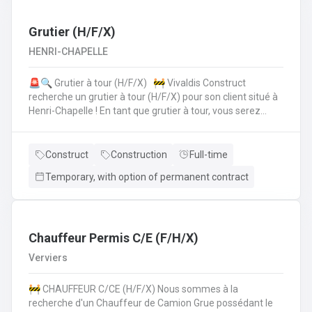
collègues de la planification de la production.• Vous
vérifiez si toutes les données sont correctes et
complètes.• Si les choses ne semblent pas claires, vous
Grutier (H/F/X)
assurez la coordinationavec le client, lui offrez le support
HENRI-CHAPELLE
technique et faites les modifications nécessaires.• Pour
cela, vous travaillez en collaboration directe avec vos
🚨🔍 Grutier à tour (H/F/X) 🚧 Vivaldis Construct
collègues du service clientèle, du transport etde la
recherche un grutier à tour (H/F/X) pour son client situé à
planification de la production.
Henri-Chapelle ! En tant que grutier à tour, vous serez
amené à : Conduire et manœuvrer une grue à tour pour la
construction d'immeubles.Lever, déplacer et positionner
des charges en toute sécurité.Collaborer étroitement
Construct
Construction
Full-time
avec les équipes de chantier pour garantir le bon
Temporary, with option of permanent contract
déroulement des opérations.Effectuer des vérifications
quotidiennes et assurer l'entretien de la grue.Respecter
les normes de sécurité et les procédures de l'entreprise
sur le chantier. 💪 Avantages de la CP124 ✍️ Un contrat
fixe à la clé
Chauffeur Permis C/E (F/H/X)
Verviers
🚧 CHAUFFEUR C/CE (H/F/X) Nous sommes à la
recherche d'un Chauffeur de Camion Grue possédant le