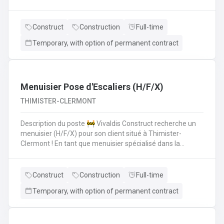
polyvalent pour aider les monteurs d'échafaudages au
quotidien.​​​​​​Envie de rejoindre une entreprise réputée et de
vous épanouir dans une mission pour du long terme?
Construct
Construction
Full-time
Temporary, with option of permanent contract
Menuisier Pose d'Escaliers (H/F/X)
THIMISTER-CLERMONT
Description du poste 🚧 Vivaldis Construct recherche un
menuisier (H/F/X) pour son client situé à Thimister-
Clermont ! En tant que menuisier spécialisé dans la
fabrication et la pose d'escaliers, vous serez amené à :
Fabriquer des escaliers sur mesure en atelierPoser des
escaliers dans divers types de bâtimentsAssurer un
Construct
Construction
Full-time
travail soigné et de qualitéCollaborer avec une petite
Temporary, with option of permanent contract
équipe de trois ouvriers 💪 Avantages de la CP124 ✍️ Un
contrat fixe à la clé