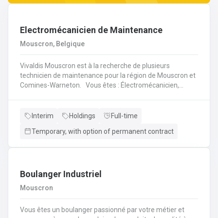
Electromécanicien de Maintenance
Mouscron, Belgique
Vivaldis Mouscron est à la recherche de plusieurs
technicien de maintenance pour la région de Mouscron et
Comines-Warneton. Vous êtes : Électromécanicien,
Mécanicien Industriel ou encore Technicien ? Si vous êtes
à la recherche d'un job à long terme, dans une entreprise
dynamique et avec un package d'avantages à la clé, nous
Interim
Holdings
Full-time
avons quelque chose pour vous ! Pas besoin de parcourir
Temporary, with option of permanent contract
des kilomètres, nous vous offrons la possibilité de
travailler à moins de 45 minutes de votre domicile. Le tout
avec des horaires flexibles d'équipes. N'hésitez pas à
postuler sur notre site internet, plus d'informations sur le
profil ci-dessous :
Boulanger Industriel
Mouscron
Vous êtes un boulanger passionné par votre métier et