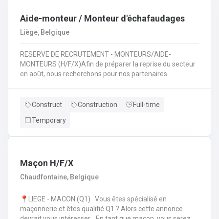
travaux de terrassement 🚜 ;Assurer la sécurité et le bon
déroulement des travaux 🦺 ;Travailler en équipe pour
Aide-monteur / Monteur d'échafaudages
mener à bien des projets variés 🤝.
Liège, Belgique
RESERVE DE RECRUTEMENT - MONTEURS/AIDE-
MONTEURS (H/F/X)Afin de préparer la reprise du secteur
en août, nous recherchons pour nos partenaires
spécialisés dans le montage d'échafaudages: des
monteurs /aide-monteurs en échafaudages. Notre client
vous propose d'entrer dans ses équipes et de pouvoir
Construct
Construction
Full-time
évoluer dans son secteur. Au quotidien : Chargements des
Temporary
camions en fonction de chantiers ;Se rendre sur les
différents chantiers en Wallonie au départ de la région
liégeoise ;Décharger les différents composants de
l'échafaudage et aide à leur montage ;Se rendre sur
d'autres chantiers pour aider au démontage et au
Maçon H/F/X
rangement dans le camion;Faire la vérification et la
Chaudfontaine, Belgique
remise en stock du matériel de retour à l'entrepôt.
📍LIEGE - MACON (Q1) Vous êtes spécialisé en
maçonnerie et êtes qualifié Q1 ? Alors cette annonce
devrait vous intéresser. En tant que maçon, vous serez