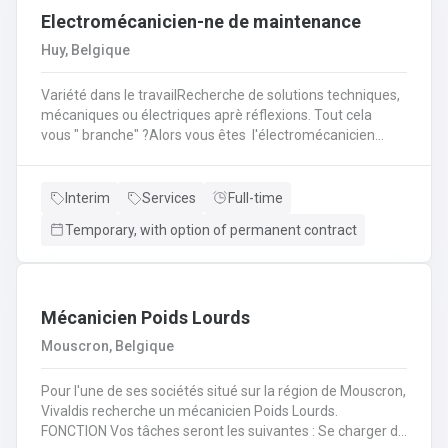
Electromécanicien-ne de maintenance
leur véhicule et les réparations à prévoir.
Huy, Belgique
Variété dans le travailRecherche de solutions techniques,
mécaniques ou électriques aprè réflexions. Tout cela
vous " branche" ?Alors vous êtes l'électromécanicien
(H/F/X) que nous recherchons pour l'un de nos
partenaire? En tant qu'électromécanicien vous serez en
charge de différentes missions en intervention directe
Interim
Services
Full-time
dans les entreprises, sur les lignes de production et sur les
Temporary, with option of permanent contract
chantiers en région liégeoise de notre client.
Mécanicien Poids Lourds
Mouscron, Belgique
Pour l'une de ses sociétés situé sur la région de Mouscron,
Vivaldis recherche un mécanicien Poids Lourds.
FONCTION Vos tâches seront les suivantes : Se charger du