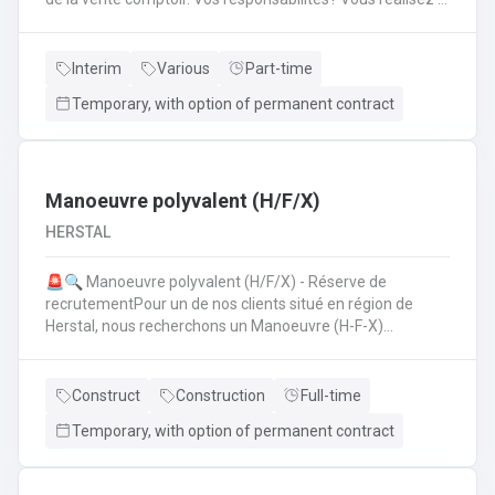
mise en place avant l'ouverture;Vous êtes responsable du
réassort des produits;Vous êtes en charge de tenir la
caisse;Vous assurez l'entretien des comptoirs.
Interim
Various
Part-time
Temporary, with option of permanent contract
Manoeuvre polyvalent (H/F/X)
HERSTAL
🚨🔍 Manoeuvre polyvalent (H/F/X) - Réserve de
recrutementPour un de nos clients situé en région de
Herstal, nous recherchons un Manoeuvre (H-F-X)
polyvalent pour aider les monteurs d'échafaudages au
quotidien.​​​​​​Envie de rejoindre une entreprise réputée et de
vous épanouir dans une mission pour du long terme?
Construct
Construction
Full-time
Temporary, with option of permanent contract