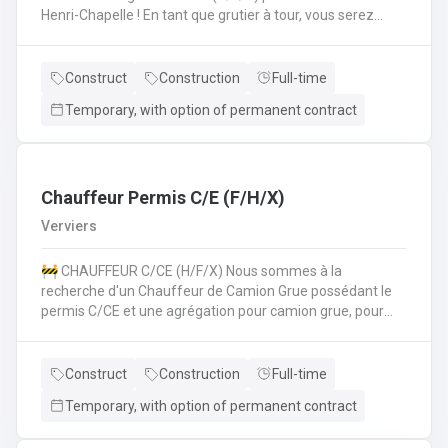
Henri-Chapelle ! En tant que grutier à tour, vous serez
amené à : Conduire et manœuvrer une grue à tour pour la
construction d'immeubles.Lever, déplacer et positionner
des charges en toute sécurité.Collaborer étroitement
Construct
Construction
Full-time
avec les équipes de chantier pour garantir le bon
Temporary, with option of permanent contract
déroulement des opérations.Effectuer des vérifications
quotidiennes et assurer l'entretien de la grue.Respecter
les normes de sécurité et les procédures de l'entreprise
sur le chantier. 💪 Avantages de la CP124 ✍️ Un contrat
fixe à la clé
Chauffeur Permis C/E (F/H/X)
Verviers
🚧 CHAUFFEUR C/CE (H/F/X) Nous sommes à la
recherche d'un Chauffeur de Camion Grue possédant le
permis C/CE et une agrégation pour camion grue, pour
intégrer une entreprise réputée dans la région liégeoise.
Le candidat sera principalement chargé du transport et de
la manipulation des matériaux sur différents chantiers et
Construct
Construction
Full-time
devra également pouvoir travailler au sol si nécéssaire.
Temporary, with option of permanent contract
Vos missions principales : Conduire des camions poids
lourds (permis C/CE) pour approvisionner les chantiers en