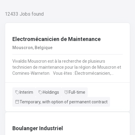
12433
Jobs found
Electromécanicien de Maintenance
Mouscron, Belgique
Vivaldis Mouscron est à la recherche de plusieurs
technicien de maintenance pour la région de Mouscron et
Comines-Warneton. Vous êtes : Électromécanicien,
Mécanicien Industriel ou encore Technicien ? Si vous êtes
à la recherche d'un job à long terme, dans une entreprise
dynamique et avec un package d'avantages à la clé, nous
Interim
Holdings
Full-time
avons quelque chose pour vous ! Pas besoin de parcourir
Temporary, with option of permanent contract
des kilomètres, nous vous offrons la possibilité de
travailler à moins de 45 minutes de votre domicile. Le tout
avec des horaires flexibles d'équipes. N'hésitez pas à
postuler sur notre site internet, plus d'informations sur le
profil ci-dessous :
Boulanger Industriel