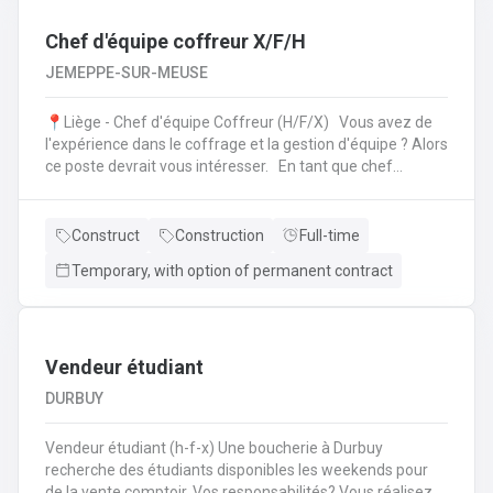
Chef d'équipe coffreur X/F/H
JEMEPPE-SUR-MEUSE
📍Liège - Chef d'équipe Coffreur (H/F/X) Vous avez de
l'expérience dans le coffrage et la gestion d'équipe ? Alors
ce poste devrait vous intéresser. En tant que chef
d'équipe Coffreur, vous : serez en charge de la gestion
d'équipe (ex: répartition des tâches) ;serez amené à
travailler principalement sur des chantiers privés
Construct
Construction
Full-time
industriels ; assurerez que le travail répond aux exigences
Temporary, with option of permanent contract
de la demande ;veillerez à la bonne utilisation des outils et
machines ;etc.
Vendeur étudiant
DURBUY
Vendeur étudiant (h-f-x) Une boucherie à Durbuy
recherche des étudiants disponibles les weekends pour
de la vente comptoir. Vos responsabilités? Vous réalisez la