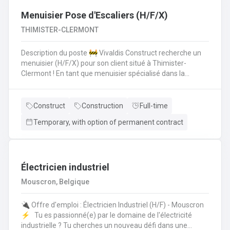
Menuisier Pose d'Escaliers (H/F/X)
THIMISTER-CLERMONT
Description du poste 🚧 Vivaldis Construct recherche un
menuisier (H/F/X) pour son client situé à Thimister-
Clermont ! En tant que menuisier spécialisé dans la
fabrication et la pose d'escaliers, vous serez amené à :
Fabriquer des escaliers sur mesure en atelierPoser des
escaliers dans divers types de bâtimentsAssurer un
Construct
Construction
Full-time
travail soigné et de qualitéCollaborer avec une petite
Temporary, with option of permanent contract
équipe de trois ouvriers 💪 Avantages de la CP124 ✍️ Un
contrat fixe à la clé
Électricien industriel
Mouscron, Belgique
🔌 Offre d'emploi : Électricien Industriel (H/F) - Mouscron
⚡️ Tu es passionné(e) par le domaine de l'électricité
industrielle ? Tu cherches un nouveau défi dans une