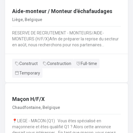
travaux de terrassement 🚜 ;Assurer la sécurité et le bon
déroulement des travaux 🦺 ;Travailler en équipe pour
Aide-monteur / Monteur d'échafaudages
mener à bien des projets variés 🤝.
Liège, Belgique
RESERVE DE RECRUTEMENT - MONTEURS/AIDE-
MONTEURS (H/F/X)Afin de préparer la reprise du secteur
en août, nous recherchons pour nos partenaires
spécialisés dans le montage d'échafaudages: des
monteurs /aide-monteurs en échafaudages. Notre client
vous propose d'entrer dans ses équipes et de pouvoir
Construct
Construction
Full-time
évoluer dans son secteur. Au quotidien : Chargements des
Temporary
camions en fonction de chantiers ;Se rendre sur les
différents chantiers en Wallonie au départ de la région
liégeoise ;Décharger les différents composants de
l'échafaudage et aide à leur montage ;Se rendre sur
d'autres chantiers pour aider au démontage et au
Maçon H/F/X
rangement dans le camion;Faire la vérification et la
Chaudfontaine, Belgique
remise en stock du matériel de retour à l'entrepôt.
📍LIEGE - MACON (Q1) Vous êtes spécialisé en
maçonnerie et êtes qualifié Q1 ? Alors cette annonce
devrait vous intéresser. En tant que maçon, vous serez