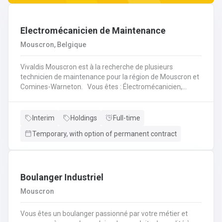
Electromécanicien de Maintenance
Mouscron, Belgique
Vivaldis Mouscron est à la recherche de plusieurs
technicien de maintenance pour la région de Mouscron et
Comines-Warneton. Vous êtes : Électromécanicien,
Mécanicien Industriel ou encore Technicien ? Si vous êtes
à la recherche d'un job à long terme, dans une entreprise
dynamique et avec un package d'avantages à la clé, nous
Interim
Holdings
Full-time
avons quelque chose pour vous ! Pas besoin de parcourir
Temporary, with option of permanent contract
des kilomètres, nous vous offrons la possibilité de
travailler à moins de 45 minutes de votre domicile. Le tout
avec des horaires flexibles d'équipes. N'hésitez pas à
postuler sur notre site internet, plus d'informations sur le
profil ci-dessous :
Boulanger Industriel
Mouscron
Vous êtes un boulanger passionné par votre métier et