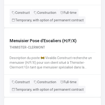
polyvalent pour aider les monteurs d'échafaudages au
quotidien.​​​​​​Envie de rejoindre une entreprise réputée et de
vous épanouir dans une mission pour du long terme?
Construct
Construction
Full-time
Temporary, with option of permanent contract
Menuisier Pose d'Escaliers (H/F/X)
THIMISTER-CLERMONT
Description du poste 🚧 Vivaldis Construct recherche un
menuisier (H/F/X) pour son client situé à Thimister-
Clermont ! En tant que menuisier spécialisé dans la
fabrication et la pose d'escaliers, vous serez amené à :
Fabriquer des escaliers sur mesure en atelierPoser des
escaliers dans divers types de bâtimentsAssurer un
Construct
Construction
Full-time
travail soigné et de qualitéCollaborer avec une petite
Temporary, with option of permanent contract
équipe de trois ouvriers 💪 Avantages de la CP124 ✍️ Un
contrat fixe à la clé