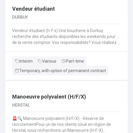
Vendeur étudiant
DURBUY
Vendeur étudiant (h-f-x) Une boucherie à Durbuy
recherche des étudiants disponibles les weekends pour
de la vente comptoir. Vos responsabilités? Vous réalisez la
mise en place avant l'ouverture;Vous êtes responsable du
réassort des produits;Vous êtes en charge de tenir la
caisse;Vous assurez l'entretien des comptoirs.
Interim
Various
Part-time
Temporary, with option of permanent contract
Manoeuvre polyvalent (H/F/X)
HERSTAL
🚨🔍 Manoeuvre polyvalent (H/F/X) - Réserve de
recrutementPour un de nos clients situé en région de
Herstal, nous recherchons un Manoeuvre (H-F-X)