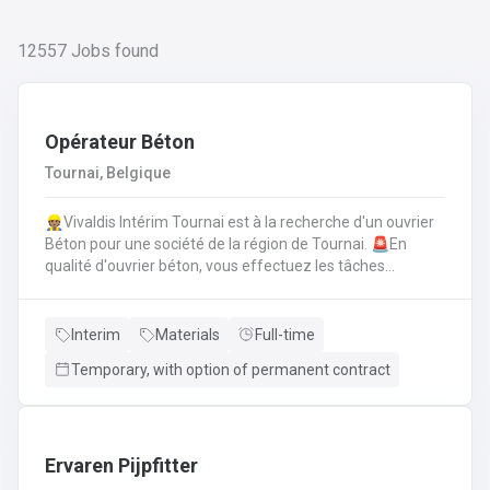
12557
Jobs found
Opérateur Béton
Tournai, Belgique
👷🏽Vivaldis Intérim Tournai est à la recherche d'un ouvrier
Béton pour une société de la région de Tournai. 🚨En
qualité d'ouvrier béton, vous effectuez les tâches
suivantes: Coffrage sur base de plans
technique.FerraillagePréparation du béton et coulage du
béton selon la fiche technique de fabrication.Décoffrage
Interim
Materials
Full-time
des éléments en béton.Nettoyage des machines, des
Temporary, with option of permanent contract
tables de coffrages ainsi que des outils et de l'atelier.
Ervaren Pijpfitter