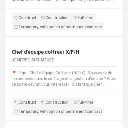
amené à : Lire des plans ;Réaliser des fondations et du
bétonnage ;Placer des éléments préfabriqués ;Faire du
jointoiement et rejointoiement ;Réaliser des travaux
Construct
Construction
Full-time
d'étanchéité et d'isolation thermique ;Réaliser des travaux
Temporary, with option of permanent contract
de terrassement ;etc.
Chef d'équipe coffreur X/F/H
JEMEPPE-SUR-MEUSE
📍Liège - Chef d'équipe Coffreur (H/F/X) Vous avez de
l'expérience dans le coffrage et la gestion d'équipe ? Alors
ce poste devrait vous intéresser. En tant que chef
d'équipe Coffreur, vous : serez en charge de la gestion
d'équipe (ex: répartition des tâches) ;serez amené à
travailler principalement sur des chantiers privés
Construct
Construction
Full-time
industriels ; assurerez que le travail répond aux exigences
Temporary, with option of permanent contract
de la demande ;veillerez à la bonne utilisation des outils et
machines ;etc.