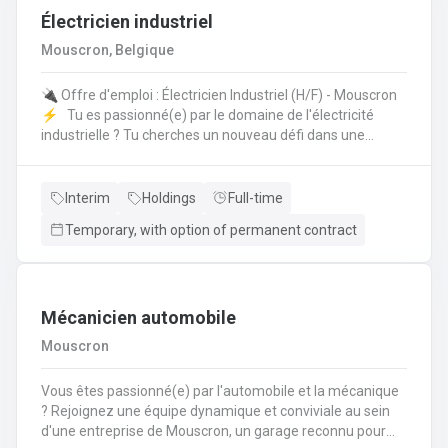
Électricien industriel
Mouscron, Belgique
🔌 Offre d'emploi : Électricien Industriel (H/F) - Mouscron
⚡️ Tu es passionné(e) par le domaine de l'électricité
industrielle ? Tu cherches un nouveau défi dans une
entreprise dynamique ? Nous avons une opportunité pour
toi ! 🤩 Poste : Électricien Industriel 📍 Lieu : Mouscron 💼
Type de contrat : Intérim avec possibilité de CDI Tes
Interim
Holdings
Full-time
missions : 🔧 Installation, entretien et réparation des
Temporary, with option of permanent contract
équipements électriques industriels ⚙️ Mise en service
des installations et contrôle des équipements 🔍
Diagnostic et résolution des pannes électriques 📊 Suivi
des normes de sécurité et respect des procédures
Mécanicien automobile
Mouscron
Vous êtes passionné(e) par l'automobile et la mécanique
? Rejoignez une équipe dynamique et conviviale au sein
d'une entreprise de Mouscron, un garage reconnu pour