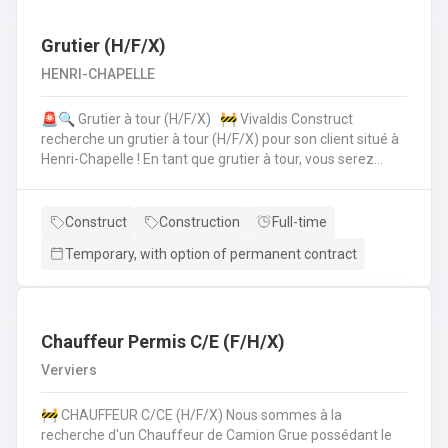
collègues de la planification de la production.• Vous
vérifiez si toutes les données sont correctes et
complètes.• Si les choses ne semblent pas claires, vous
Grutier (H/F/X)
assurez la coordinationavec le client, lui offrez le support
HENRI-CHAPELLE
technique et faites les modifications nécessaires.• Pour
cela, vous travaillez en collaboration directe avec vos
🚨🔍 Grutier à tour (H/F/X) 🚧 Vivaldis Construct
collègues du service clientèle, du transport etde la
recherche un grutier à tour (H/F/X) pour son client situé à
planification de la production.
Henri-Chapelle ! En tant que grutier à tour, vous serez
amené à : Conduire et manœuvrer une grue à tour pour la
construction d'immeubles.Lever, déplacer et positionner
des charges en toute sécurité.Collaborer étroitement
Construct
Construction
Full-time
avec les équipes de chantier pour garantir le bon
Temporary, with option of permanent contract
déroulement des opérations.Effectuer des vérifications
quotidiennes et assurer l'entretien de la grue.Respecter
les normes de sécurité et les procédures de l'entreprise
sur le chantier. 💪 Avantages de la CP124 ✍️ Un contrat
fixe à la clé
Chauffeur Permis C/E (F/H/X)
Verviers
🚧 CHAUFFEUR C/CE (H/F/X) Nous sommes à la
recherche d'un Chauffeur de Camion Grue possédant le