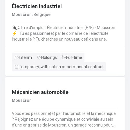
Électricien industriel
Mouscron, Belgique
🔌 Offre d'emploi : Électricien Industriel (H/F) - Mouscron
⚡️ Tu es passionné(e) par le domaine de l'électricité
industrielle ? Tu cherches un nouveau défi dans une
entreprise dynamique ? Nous avons une opportunité pour
toi ! 🤩 Poste : Électricien Industriel 📍 Lieu : Mouscron 💼
Type de contrat : Intérim avec possibilité de CDI Tes
Interim
Holdings
Full-time
missions : 🔧 Installation, entretien et réparation des
Temporary, with option of permanent contract
équipements électriques industriels ⚙️ Mise en service
des installations et contrôle des équipements 🔍
Diagnostic et résolution des pannes électriques 📊 Suivi
des normes de sécurité et respect des procédures
Mécanicien automobile
Mouscron
Vous êtes passionné(e) par l'automobile et la mécanique
? Rejoignez une équipe dynamique et conviviale au sein
d'une entreprise de Mouscron, un garage reconnu pour