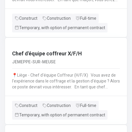
amené à : Lire des plans ;Réaliser des fondations et du
bétonnage ;Placer des éléments préfabriqués ;Faire du
jointoiement et rejointoiement ;Réaliser des travaux
Construct
Construction
Full-time
d'étanchéité et d'isolation thermique ;Réaliser des travaux
Temporary, with option of permanent contract
de terrassement ;etc.
Chef d'équipe coffreur X/F/H
JEMEPPE-SUR-MEUSE
📍Liège - Chef d'équipe Coffreur (H/F/X) Vous avez de
l'expérience dans le coffrage et la gestion d'équipe ? Alors
ce poste devrait vous intéresser. En tant que chef
d'équipe Coffreur, vous : serez en charge de la gestion
d'équipe (ex: répartition des tâches) ;serez amené à
travailler principalement sur des chantiers privés
Construct
Construction
Full-time
industriels ; assurerez que le travail répond aux exigences
Temporary, with option of permanent contract
de la demande ;veillerez à la bonne utilisation des outils et
machines ;etc.