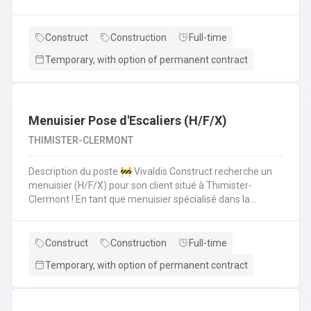
polyvalent pour aider les monteurs d'échafaudages au
quotidien.​​​​​​Envie de rejoindre une entreprise réputée et de
vous épanouir dans une mission pour du long terme?
Construct
Construction
Full-time
Temporary, with option of permanent contract
Menuisier Pose d'Escaliers (H/F/X)
THIMISTER-CLERMONT
Description du poste 🚧 Vivaldis Construct recherche un
menuisier (H/F/X) pour son client situé à Thimister-
Clermont ! En tant que menuisier spécialisé dans la
fabrication et la pose d'escaliers, vous serez amené à :
Fabriquer des escaliers sur mesure en atelierPoser des
escaliers dans divers types de bâtimentsAssurer un
Construct
Construction
Full-time
travail soigné et de qualitéCollaborer avec une petite
Temporary, with option of permanent contract
équipe de trois ouvriers 💪 Avantages de la CP124 ✍️ Un
contrat fixe à la clé