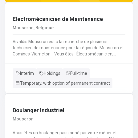
Electromécanicien de Maintenance
Mouscron, Belgique
Vivaldis Mouscron est à la recherche de plusieurs
technicien de maintenance pour la région de Mouscron et
Comines-Warneton. Vous êtes : Électromécanicien,
Mécanicien Industriel ou encore Technicien ? Si vous êtes
à la recherche d'un job à long terme, dans une entreprise
dynamique et avec un package d'avantages à la clé, nous
Interim
Holdings
Full-time
avons quelque chose pour vous ! Pas besoin de parcourir
Temporary, with option of permanent contract
des kilomètres, nous vous offrons la possibilité de
travailler à moins de 45 minutes de votre domicile. Le tout
avec des horaires flexibles d'équipes. N'hésitez pas à
postuler sur notre site internet, plus d'informations sur le
profil ci-dessous :
Boulanger Industriel
Mouscron
Vous êtes un boulanger passionné par votre métier et