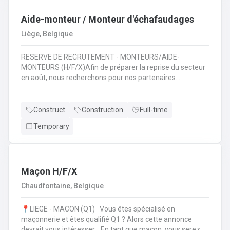
travaux de terrassement 🚜 ;Assurer la sécurité et le bon
déroulement des travaux 🦺 ;Travailler en équipe pour
Aide-monteur / Monteur d'échafaudages
mener à bien des projets variés 🤝.
Liège, Belgique
RESERVE DE RECRUTEMENT - MONTEURS/AIDE-
MONTEURS (H/F/X)Afin de préparer la reprise du secteur
en août, nous recherchons pour nos partenaires
spécialisés dans le montage d'échafaudages: des
monteurs /aide-monteurs en échafaudages. Notre client
vous propose d'entrer dans ses équipes et de pouvoir
Construct
Construction
Full-time
évoluer dans son secteur. Au quotidien : Chargements des
Temporary
camions en fonction de chantiers ;Se rendre sur les
différents chantiers en Wallonie au départ de la région
liégeoise ;Décharger les différents composants de
l'échafaudage et aide à leur montage ;Se rendre sur
d'autres chantiers pour aider au démontage et au
Maçon H/F/X
rangement dans le camion;Faire la vérification et la
Chaudfontaine, Belgique
remise en stock du matériel de retour à l'entrepôt.
📍LIEGE - MACON (Q1) Vous êtes spécialisé en
maçonnerie et êtes qualifié Q1 ? Alors cette annonce
devrait vous intéresser. En tant que maçon, vous serez