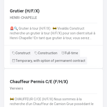
collègues de la planification de la production.• Vous
vérifiez si toutes les données sont correctes et
complètes.• Si les choses ne semblent pas claires, vous
Grutier (H/F/X)
assurez la coordinationavec le client, lui offrez le support
HENRI-CHAPELLE
technique et faites les modifications nécessaires.• Pour
cela, vous travaillez en collaboration directe avec vos
🚨🔍 Grutier à tour (H/F/X) 🚧 Vivaldis Construct
collègues du service clientèle, du transport etde la
recherche un grutier à tour (H/F/X) pour son client situé à
planification de la production.
Henri-Chapelle ! En tant que grutier à tour, vous serez
amené à : Conduire et manœuvrer une grue à tour pour la
construction d'immeubles.Lever, déplacer et positionner
des charges en toute sécurité.Collaborer étroitement
Construct
Construction
Full-time
avec les équipes de chantier pour garantir le bon
Temporary, with option of permanent contract
déroulement des opérations.Effectuer des vérifications
quotidiennes et assurer l'entretien de la grue.Respecter
les normes de sécurité et les procédures de l'entreprise
sur le chantier. 💪 Avantages de la CP124 ✍️ Un contrat
fixe à la clé
Chauffeur Permis C/E (F/H/X)
Verviers
🚧 CHAUFFEUR C/CE (H/F/X) Nous sommes à la
recherche d'un Chauffeur de Camion Grue possédant le