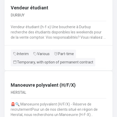
Vendeur étudiant
DURBUY
Vendeur étudiant (h-f-x) Une boucherie à Durbuy
recherche des étudiants disponibles les weekends pour
de la vente comptoir. Vos responsabilités? Vous réalisez la
mise en place avant l'ouverture;Vous êtes responsable du
réassort des produits;Vous êtes en charge de tenir la
caisse;Vous assurez l'entretien des comptoirs.
Interim
Various
Part-time
Temporary, with option of permanent contract
Manoeuvre polyvalent (H/F/X)
HERSTAL
🚨🔍 Manoeuvre polyvalent (H/F/X) - Réserve de
recrutementPour un de nos clients situé en région de
Herstal, nous recherchons un Manoeuvre (H-F-X)