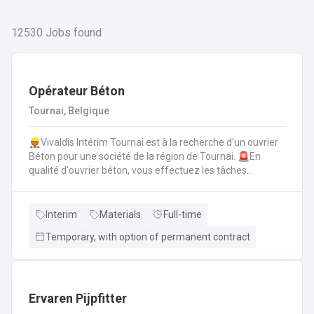
12530
Jobs found
Opérateur Béton
Tournai, Belgique
👷🏽Vivaldis Intérim Tournai est à la recherche d'un ouvrier
Béton pour une société de la région de Tournai. 🚨En
qualité d'ouvrier béton, vous effectuez les tâches
suivantes: Coffrage sur base de plans
technique.FerraillagePréparation du béton et coulage du
béton selon la fiche technique de fabrication.Décoffrage
Interim
Materials
Full-time
des éléments en béton.Nettoyage des machines, des
Temporary, with option of permanent contract
tables de coffrages ainsi que des outils et de l'atelier.
Ervaren Pijpfitter