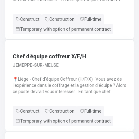
amené à : Lire des plans ;Réaliser des fondations et du
bétonnage ;Placer des éléments préfabriqués ;Faire du
jointoiement et rejointoiement ;Réaliser des travaux
Construct
Construction
Full-time
d'étanchéité et d'isolation thermique ;Réaliser des travaux
Temporary, with option of permanent contract
de terrassement ;etc.
Chef d'équipe coffreur X/F/H
JEMEPPE-SUR-MEUSE
📍Liège - Chef d'équipe Coffreur (H/F/X) Vous avez de
l'expérience dans le coffrage et la gestion d'équipe ? Alors
ce poste devrait vous intéresser. En tant que chef
d'équipe Coffreur, vous : serez en charge de la gestion
d'équipe (ex: répartition des tâches) ;serez amené à
travailler principalement sur des chantiers privés
Construct
Construction
Full-time
industriels ; assurerez que le travail répond aux exigences
Temporary, with option of permanent contract
de la demande ;veillerez à la bonne utilisation des outils et
machines ;etc.