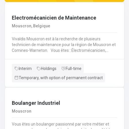
Electromécanicien de Maintenance
Mouscron, Belgique
Vivaldis Mouscron est à la recherche de plusieurs
technicien de maintenance pour la région de Mouscron et
Comines-Warneton. Vous êtes : Électromécanicien,
Mécanicien Industriel ou encore Technicien ? Si vous êtes
à la recherche d'un job à long terme, dans une entreprise
dynamique et avec un package d'avantages à la clé, nous
Interim
Holdings
Full-time
avons quelque chose pour vous ! Pas besoin de parcourir
Temporary, with option of permanent contract
des kilomètres, nous vous offrons la possibilité de
travailler à moins de 45 minutes de votre domicile. Le tout
avec des horaires flexibles d'équipes. N'hésitez pas à
postuler sur notre site internet, plus d'informations sur le
profil ci-dessous :
Boulanger Industriel
Mouscron
Vous êtes un boulanger passionné par votre métier et