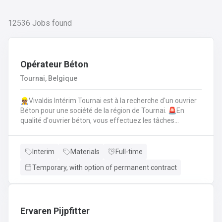
12536
Jobs found
Opérateur Béton
Tournai, Belgique
👷🏽Vivaldis Intérim Tournai est à la recherche d'un ouvrier
Béton pour une société de la région de Tournai. 🚨En
qualité d'ouvrier béton, vous effectuez les tâches
suivantes: Coffrage sur base de plans
technique.FerraillagePréparation du béton et coulage du
béton selon la fiche technique de fabrication.Décoffrage
Interim
Materials
Full-time
des éléments en béton.Nettoyage des machines, des
Temporary, with option of permanent contract
tables de coffrages ainsi que des outils et de l'atelier.
Ervaren Pijpfitter