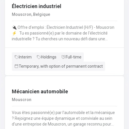
Électricien industriel
Mouscron, Belgique
🔌 Offre d'emploi : Électricien Industriel (H/F) - Mouscron
⚡️ Tu es passionné(e) par le domaine de l'électricité
industrielle ? Tu cherches un nouveau défi dans une
entreprise dynamique ? Nous avons une opportunité pour
toi ! 🤩 Poste : Électricien Industriel 📍 Lieu : Mouscron 💼
Type de contrat : Intérim avec possibilité de CDI Tes
Interim
Holdings
Full-time
missions : 🔧 Installation, entretien et réparation des
Temporary, with option of permanent contract
équipements électriques industriels ⚙️ Mise en service
des installations et contrôle des équipements 🔍
Diagnostic et résolution des pannes électriques 📊 Suivi
des normes de sécurité et respect des procédures
Mécanicien automobile
Mouscron
Vous êtes passionné(e) par l'automobile et la mécanique
? Rejoignez une équipe dynamique et conviviale au sein
d'une entreprise de Mouscron, un garage reconnu pour