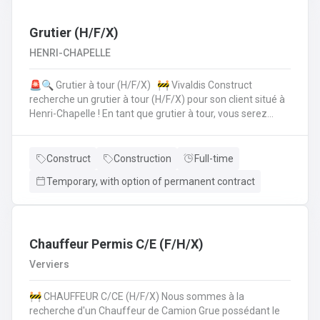
collègues de la planification de la production.• Vous
vérifiez si toutes les données sont correctes et
complètes.• Si les choses ne semblent pas claires, vous
Grutier (H/F/X)
assurez la coordinationavec le client, lui offrez le support
HENRI-CHAPELLE
technique et faites les modifications nécessaires.• Pour
cela, vous travaillez en collaboration directe avec vos
🚨🔍 Grutier à tour (H/F/X) 🚧 Vivaldis Construct
collègues du service clientèle, du transport etde la
recherche un grutier à tour (H/F/X) pour son client situé à
planification de la production.
Henri-Chapelle ! En tant que grutier à tour, vous serez
amené à : Conduire et manœuvrer une grue à tour pour la
construction d'immeubles.Lever, déplacer et positionner
des charges en toute sécurité.Collaborer étroitement
Construct
Construction
Full-time
avec les équipes de chantier pour garantir le bon
Temporary, with option of permanent contract
déroulement des opérations.Effectuer des vérifications
quotidiennes et assurer l'entretien de la grue.Respecter
les normes de sécurité et les procédures de l'entreprise
sur le chantier. 💪 Avantages de la CP124 ✍️ Un contrat
fixe à la clé
Chauffeur Permis C/E (F/H/X)
Verviers
🚧 CHAUFFEUR C/CE (H/F/X) Nous sommes à la
recherche d'un Chauffeur de Camion Grue possédant le