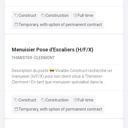
polyvalent pour aider les monteurs d'échafaudages au
quotidien.​​​​​​Envie de rejoindre une entreprise réputée et de
vous épanouir dans une mission pour du long terme?
Construct
Construction
Full-time
Temporary, with option of permanent contract
Menuisier Pose d'Escaliers (H/F/X)
THIMISTER-CLERMONT
Description du poste 🚧 Vivaldis Construct recherche un
menuisier (H/F/X) pour son client situé à Thimister-
Clermont ! En tant que menuisier spécialisé dans la
fabrication et la pose d'escaliers, vous serez amené à :
Fabriquer des escaliers sur mesure en atelierPoser des
escaliers dans divers types de bâtimentsAssurer un
Construct
Construction
Full-time
travail soigné et de qualitéCollaborer avec une petite
Temporary, with option of permanent contract
équipe de trois ouvriers 💪 Avantages de la CP124 ✍️ Un
contrat fixe à la clé