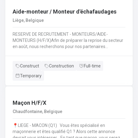
travaux de terrassement 🚜 ;Assurer la sécurité et le bon
déroulement des travaux 🦺 ;Travailler en équipe pour
Aide-monteur / Monteur d'échafaudages
mener à bien des projets variés 🤝.
Liège, Belgique
RESERVE DE RECRUTEMENT - MONTEURS/AIDE-
MONTEURS (H/F/X)Afin de préparer la reprise du secteur
en août, nous recherchons pour nos partenaires
spécialisés dans le montage d'échafaudages: des
monteurs /aide-monteurs en échafaudages. Notre client
vous propose d'entrer dans ses équipes et de pouvoir
Construct
Construction
Full-time
évoluer dans son secteur. Au quotidien : Chargements des
Temporary
camions en fonction de chantiers ;Se rendre sur les
différents chantiers en Wallonie au départ de la région
liégeoise ;Décharger les différents composants de
l'échafaudage et aide à leur montage ;Se rendre sur
d'autres chantiers pour aider au démontage et au
Maçon H/F/X
rangement dans le camion;Faire la vérification et la
Chaudfontaine, Belgique
remise en stock du matériel de retour à l'entrepôt.
📍LIEGE - MACON (Q1) Vous êtes spécialisé en
maçonnerie et êtes qualifié Q1 ? Alors cette annonce
devrait vous intéresser. En tant que maçon, vous serez