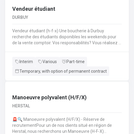
Vendeur étudiant
DURBUY
Vendeur étudiant (h-f-x) Une boucherie à Durbuy
recherche des étudiants disponibles les weekends pour
de la vente comptoir. Vos responsabilités? Vous réalisez la
mise en place avant l'ouverture;Vous êtes responsable du
réassort des produits;Vous êtes en charge de tenir la
caisse;Vous assurez l'entretien des comptoirs.
Interim
Various
Part-time
Temporary, with option of permanent contract
Manoeuvre polyvalent (H/F/X)
HERSTAL
🚨🔍 Manoeuvre polyvalent (H/F/X) - Réserve de
recrutementPour un de nos clients situé en région de
Herstal, nous recherchons un Manoeuvre (H-F-X)