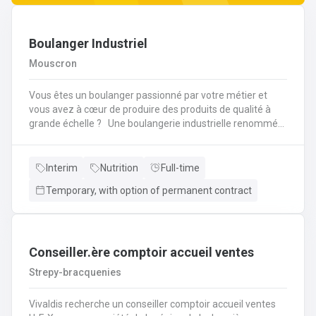
Boulanger Industriel
Mouscron
Vous êtes un boulanger passionné par votre métier et
vous avez à cœur de produire des produits de qualité à
grande échelle ? Une boulangerie industrielle renommée
située dans la région de Mouscron recherche un
Boulanger expérimenté pour rejoindre son équipe ! Vos
missions : Préparation et cuisson des produits : Vous
Interim
Nutrition
Full-time
serez en charge de la fabrication de pains, viennoiseries,
Temporary, with option of permanent contract
baguettes, brioches et autres produits de boulangerie en
grandes quantités, selon des recettes
spécifiques.Contrôle qualité : Vous devrez veiller à la
régularité des produits finis, à la fois en termes de goût,
de texture et d'apparence. Vous contrôlerez la cuisson et
Conseiller.ère comptoir accueil ventes
les procédés de fabrication pour garantir des produits de
Strepy-bracquenies
qualité constante.Gestion des pâtes : Vous superviserez la
préparation des pâtes, en vous assurant de la bonne
Vivaldis recherche un conseiller comptoir accueil ventes
utilisation des machines de pétrissage et de