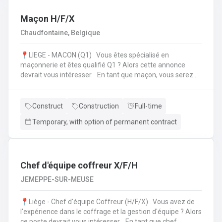
l'échafaudage et aide à leur montage ;Se rendre sur
d'autres chantiers pour aider au démontage et au
Maçon H/F/X
rangement dans le camion;Faire la vérification et la
Chaudfontaine, Belgique
remise en stock du matériel de retour à l'entrepôt.
📍LIEGE - MACON (Q1) Vous êtes spécialisé en
maçonnerie et êtes qualifié Q1 ? Alors cette annonce
devrait vous intéresser. En tant que maçon, vous serez
amené à : Lire des plans ;Réaliser des fondations et du
bétonnage ;Placer des éléments préfabriqués ;Faire du
jointoiement et rejointoiement ;Réaliser des travaux
Construct
Construction
Full-time
d'étanchéité et d'isolation thermique ;Réaliser des travaux
Temporary, with option of permanent contract
de terrassement ;etc.
Chef d'équipe coffreur X/F/H
JEMEPPE-SUR-MEUSE
📍Liège - Chef d'équipe Coffreur (H/F/X) Vous avez de
l'expérience dans le coffrage et la gestion d'équipe ? Alors
ce poste devrait vous intéresser. En tant que chef