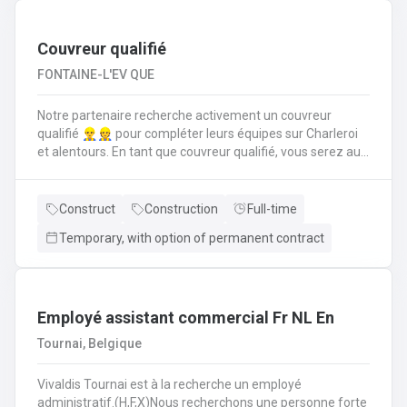
suivi administratif comme la rédaction d’offres de prix,
commandes, facturations et un suivi pour trouver des
solutions aux diverses demandes de disponibilités
Couvreur qualifié
FONTAINE-L'EV QUE
Notre partenaire recherche activement un couvreur
qualifié 👷‍♂️👷 pour compléter leurs équipes sur Charleroi
et alentours. En tant que couvreur qualifié, vous serez au
cœur des chantiers. Votre mission est d'assurer que
chaque toiture soit posée, réparée et entretenue selon les
règles de l'art. Vos responsabilités clés en tant que
Construct
Construction
Full-time
couvreur qualifié seront de : Poser et installer les
Temporary, with option of permanent contract
matériaux de couverture (tuiles, ardoises, zinc, etc.) en
neuf comme en rénovation.Réaliser les travaux de
zinguerie : pose de gouttières, chéneaux et finitions
d'étanchéité.Assurer l'isolation thermique sous
toiture.Inspecter, réparer et entretenir les toitures
Employé assistant commercial Fr NL En
existantes (recherche de fuites, remplacement
Tournai, Belgique
d'éléments).Garantir la sécurité constante du chantier
pour vous-même et l'équipe.
Vivaldis Tournai est à la recherche un employé
administratif.(H,F,X)Nous recherchons une personne forte