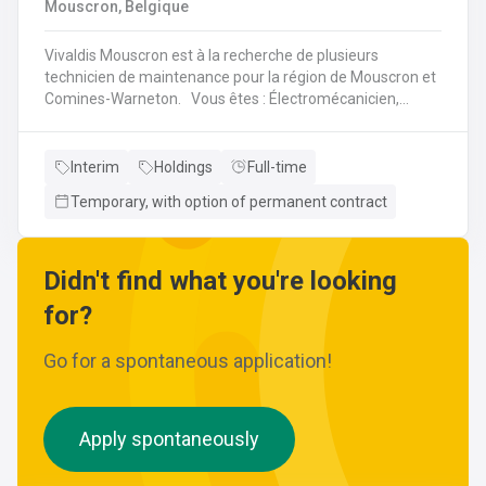
Mouscron, Belgique
wijzigingen aan leidingen aanbrengen.Werken met
ferrometalen zoals gietijzer en staal.
Vivaldis Mouscron est à la recherche de plusieurs
technicien de maintenance pour la région de Mouscron et
Comines-Warneton. Vous êtes : Électromécanicien,
Mécanicien Industriel ou encore Technicien ? Si vous êtes
à la recherche d'un job à long terme, dans une entreprise
dynamique et avec un package d'avantages à la clé, nous
Interim
Holdings
Full-time
avons quelque chose pour vous ! Pas besoin de parcourir
Temporary, with option of permanent contract
des kilomètres, nous vous offrons la possibilité de
travailler à moins de 45 minutes de votre domicile. Le tout
avec des horaires flexibles d'équipes. N'hésitez pas à
postuler sur notre site internet, plus d'informations sur le
Didn't find what you're looking
profil ci-dessous :
for?
Go for a spontaneous application!
Apply spontaneously