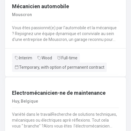
Mécanicien automobile
Mouscron
Vous êtes passionné(e) par l'automobile et la mécanique
? Rejoignez une équipe dynamique et conviviale au sein
d'une entreprise de Mouscron, un garage reconnu pour
son expertise et la satisfaction de ses clients ! Vos
missions : Réaliser l’entretien et les réparations courantes
des véhicules (vidanges, freins, amortisseurs,
Interim
Wood
Full-time
etc.).Diagnostiquer les pannes et effectuer les
Temporary, with option of permanent contract
interventions mécaniques nécessaires.Assurer le
montage et le démontage de pièces
automobiles.Contrôler et tester les véhicules avant
restitution au client.Conseiller les clients sur l’entretien de
Electromécanicien-ne de maintenance
leur véhicule et les réparations à prévoir.
Huy, Belgique
Variété dans le travailRecherche de solutions techniques,
mécaniques ou électriques aprè réflexions. Tout cela
vous " branche" ?Alors vous êtes l'électromécanicien