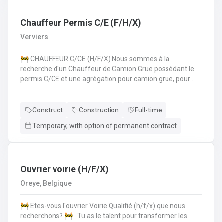
les normes de sécurité et les procédures de l'entreprise
sur le chantier. 💪 Avantages de la CP124 ✍️ Un contrat
fixe à la clé
Chauffeur Permis C/E (F/H/X)
Verviers
🚧 CHAUFFEUR C/CE (H/F/X) Nous sommes à la
recherche d'un Chauffeur de Camion Grue possédant le
permis C/CE et une agrégation pour camion grue, pour
intégrer une entreprise réputée dans la région liégeoise.
Le candidat sera principalement chargé du transport et de
la manipulation des matériaux sur différents chantiers et
Construct
Construction
Full-time
devra également pouvoir travailler au sol si nécéssaire.
Temporary, with option of permanent contract
Vos missions principales : Conduire des camions poids
lourds (permis C/CE) pour approvisionner les chantiers en
matériaux et équipements.Manipuler le camion grue pour
le chargement, le déchargement et la mise en place de
matériaux lourds (canalisations, blocs de béton,
Ouvrier voirie (H/F/X)
etc.).Participer activement aux travaux de voirie lorsque
Oreye, Belgique
nécessaire, en appui à l'équipe chantier.Respecter
strictement les consignes de sécurité sur le chantier et
🚧 Etes-vous l'ouvrier Voirie Qualifié (h/f/x) que nous
dans la conduite.Assurer l’entretien régulier et le bon
recherchons? 🚧 Tu as le talent pour transformer les
fonctionnement du camion et de la grue. Nous offrons ✅