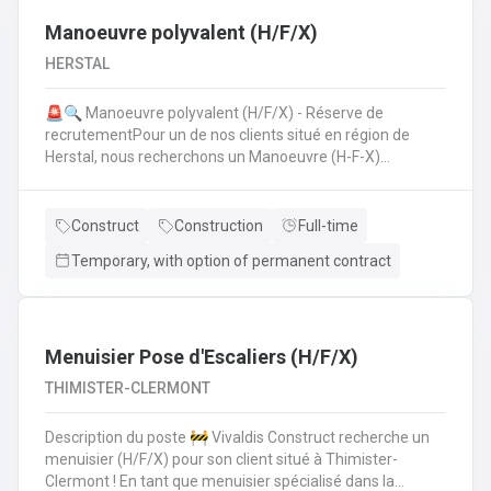
Manoeuvre polyvalent (H/F/X)
HERSTAL
🚨🔍 Manoeuvre polyvalent (H/F/X) - Réserve de
recrutementPour un de nos clients situé en région de
Herstal, nous recherchons un Manoeuvre (H-F-X)
polyvalent pour aider les monteurs d'échafaudages au
quotidien.​​​​​​Envie de rejoindre une entreprise réputée et de
vous épanouir dans une mission pour du long terme?
Construct
Construction
Full-time
Temporary, with option of permanent contract
Menuisier Pose d'Escaliers (H/F/X)
THIMISTER-CLERMONT
Description du poste 🚧 Vivaldis Construct recherche un
menuisier (H/F/X) pour son client situé à Thimister-
Clermont ! En tant que menuisier spécialisé dans la