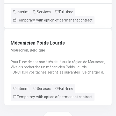
(H/F/X) que nous recherchons pour l'un de nos
partenaire? En tant qu'électromécanicien vous serez en
charge de différentes missions en intervention directe
Interim
Services
Full-time
dans les entreprises, sur les lignes de production et sur les
Temporary, with option of permanent contract
chantiers en région liégeoise de notre client.
Mécanicien Poids Lourds
Mouscron, Belgique
Pour l'une de ses sociétés situé sur la région de Mouscron,
Vivaldis recherche un mécanicien Poids Lourds.
FONCTION Vos tâches seront les suivantes : Se charger du
remplacement des différentes pièces défectueuses ou
endommagées en fonction du problème diagnostiqué.
Cela consiste à : - Inspecter le moteur d’un véhicule et ses
Interim
Services
Full-time
composants mécaniques/électriques pour diagnostiquer
Temporary, with option of permanent contract
avec précision les problèmes - Inspecter l’ordinateur de
bord du véhicule et les systèmes électroniques pour
réparer, entretenir et mettre à niveauRéaliser les
opérations de maintenance courantes (remplacement