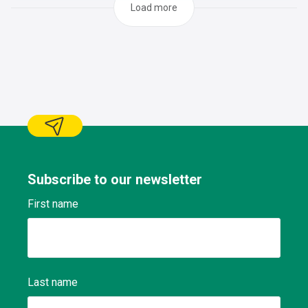
des liquides, lubrification des pièces, etc.) pour assurer la
Load more
fonctionnalité et la longévité du véhicule Conserver un
registre des travaux effectués et des
problèmes Respecter les plans d'entretien, signaler les
anomalies constatées selon les procédures Effectuer des
tâches de maintenance préventive et curative Exécuter le
travail dans les délais prévus sans que cela puisse causer
préjudice sur le travail (immobilisation du
matériel,..) Dépanner les véhicules à l’arrêt et se rendre
dans les garages agréés dans le cas où la réparation doit
être effectuée par un réparateur agréé Maintenir
l’environnement de travail et les outils propres et en ordre
conformément aux consignes en vigueur en matière de
Subscribe to our newsletter
sécurité, de qualité et d’environnement.
First name
Last name