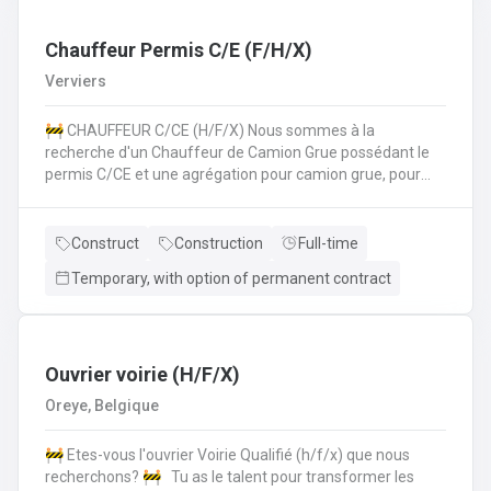
les normes de sécurité et les procédures de l'entreprise
sur le chantier. 💪 Avantages de la CP124 ✍️ Un contrat
fixe à la clé
Chauffeur Permis C/E (F/H/X)
Verviers
🚧 CHAUFFEUR C/CE (H/F/X) Nous sommes à la
recherche d'un Chauffeur de Camion Grue possédant le
permis C/CE et une agrégation pour camion grue, pour
intégrer une entreprise réputée dans la région liégeoise.
Le candidat sera principalement chargé du transport et de
la manipulation des matériaux sur différents chantiers et
Construct
Construction
Full-time
devra également pouvoir travailler au sol si nécéssaire.
Temporary, with option of permanent contract
Vos missions principales : Conduire des camions poids
lourds (permis C/CE) pour approvisionner les chantiers en
matériaux et équipements.Manipuler le camion grue pour
le chargement, le déchargement et la mise en place de
matériaux lourds (canalisations, blocs de béton,
Ouvrier voirie (H/F/X)
etc.).Participer activement aux travaux de voirie lorsque
Oreye, Belgique
nécessaire, en appui à l'équipe chantier.Respecter
strictement les consignes de sécurité sur le chantier et
🚧 Etes-vous l'ouvrier Voirie Qualifié (h/f/x) que nous
dans la conduite.Assurer l’entretien régulier et le bon
recherchons? 🚧 Tu as le talent pour transformer les
fonctionnement du camion et de la grue. Nous offrons ✅