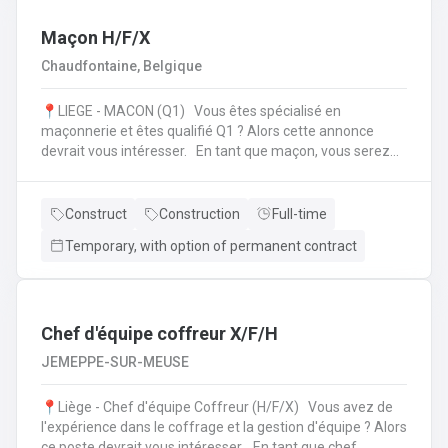
l'échafaudage et aide à leur montage ;Se rendre sur
d'autres chantiers pour aider au démontage et au
Maçon H/F/X
rangement dans le camion;Faire la vérification et la
Chaudfontaine, Belgique
remise en stock du matériel de retour à l'entrepôt.
📍LIEGE - MACON (Q1) Vous êtes spécialisé en
maçonnerie et êtes qualifié Q1 ? Alors cette annonce
devrait vous intéresser. En tant que maçon, vous serez
amené à : Lire des plans ;Réaliser des fondations et du
bétonnage ;Placer des éléments préfabriqués ;Faire du
jointoiement et rejointoiement ;Réaliser des travaux
Construct
Construction
Full-time
d'étanchéité et d'isolation thermique ;Réaliser des travaux
Temporary, with option of permanent contract
de terrassement ;etc.
Chef d'équipe coffreur X/F/H
JEMEPPE-SUR-MEUSE
📍Liège - Chef d'équipe Coffreur (H/F/X) Vous avez de
l'expérience dans le coffrage et la gestion d'équipe ? Alors
ce poste devrait vous intéresser. En tant que chef