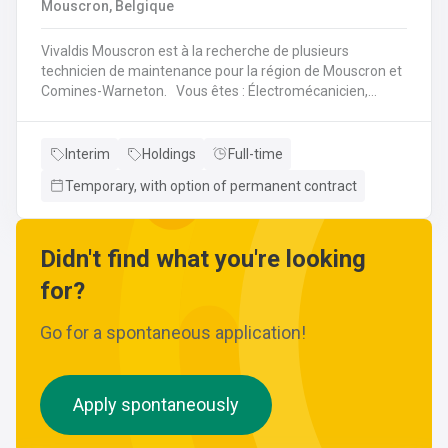
Mouscron, Belgique
wijzigingen aan leidingen aanbrengen.Werken met
ferrometalen zoals gietijzer en staal.
Vivaldis Mouscron est à la recherche de plusieurs
technicien de maintenance pour la région de Mouscron et
Comines-Warneton. Vous êtes : Électromécanicien,
Mécanicien Industriel ou encore Technicien ? Si vous êtes
à la recherche d'un job à long terme, dans une entreprise
dynamique et avec un package d'avantages à la clé, nous
Interim
Holdings
Full-time
avons quelque chose pour vous ! Pas besoin de parcourir
Temporary, with option of permanent contract
des kilomètres, nous vous offrons la possibilité de
travailler à moins de 45 minutes de votre domicile. Le tout
avec des horaires flexibles d'équipes. N'hésitez pas à
postuler sur notre site internet, plus d'informations sur le
Didn't find what you're looking
profil ci-dessous :
for?
Go for a spontaneous application!
Apply spontaneously