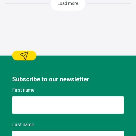
des liquides, lubrification des pièces, etc.) pour assurer la
Load more
fonctionnalité et la longévité du véhicule Conserver un
registre des travaux effectués et des
problèmes Respecter les plans d'entretien, signaler les
anomalies constatées selon les procédures Effectuer des
tâches de maintenance préventive et curative Exécuter le
travail dans les délais prévus sans que cela puisse causer
préjudice sur le travail (immobilisation du
matériel,..) Dépanner les véhicules à l’arrêt et se rendre
dans les garages agréés dans le cas où la réparation doit
être effectuée par un réparateur agréé Maintenir
l’environnement de travail et les outils propres et en ordre
conformément aux consignes en vigueur en matière de
Subscribe to our newsletter
sécurité, de qualité et d’environnement.
First name
Last name