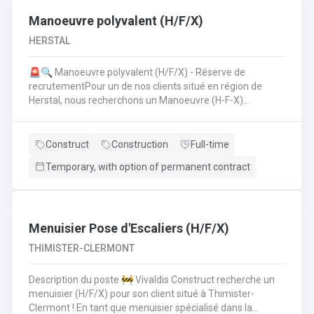
Manoeuvre polyvalent (H/F/X)
HERSTAL
🚨🔍 Manoeuvre polyvalent (H/F/X) - Réserve de
recrutementPour un de nos clients situé en région de
Herstal, nous recherchons un Manoeuvre (H-F-X)
polyvalent pour aider les monteurs d'échafaudages au
quotidien.​​​​​​Envie de rejoindre une entreprise réputée et de
vous épanouir dans une mission pour du long terme?
Construct
Construction
Full-time
Temporary, with option of permanent contract
Menuisier Pose d'Escaliers (H/F/X)
THIMISTER-CLERMONT
Description du poste 🚧 Vivaldis Construct recherche un
menuisier (H/F/X) pour son client situé à Thimister-
Clermont ! En tant que menuisier spécialisé dans la