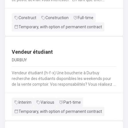
d'équipe Coffreur, vous : serez en charge de la gestion
d'équipe (ex: répartition des tâches) ;serez amené à
travailler principalement sur des chantiers privés
Construct
Construction
Full-time
industriels ; assurerez que le travail répond aux exigences
Temporary, with option of permanent contract
de la demande ;veillerez à la bonne utilisation des outils et
machines ;etc.
Vendeur étudiant
DURBUY
Vendeur étudiant (h-f-x) Une boucherie à Durbuy
recherche des étudiants disponibles les weekends pour
de la vente comptoir. Vos responsabilités? Vous réalisez la
mise en place avant l'ouverture;Vous êtes responsable du
réassort des produits;Vous êtes en charge de tenir la
caisse;Vous assurez l'entretien des comptoirs.
Interim
Various
Part-time
Temporary, with option of permanent contract