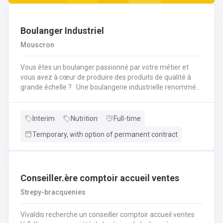
Boulanger Industriel
Mouscron
Vous êtes un boulanger passionné par votre métier et
vous avez à cœur de produire des produits de qualité à
grande échelle ? Une boulangerie industrielle renommée
située dans la région de Mouscron recherche un
Boulanger expérimenté pour rejoindre son équipe ! Vos
missions : Préparation et cuisson des produits : Vous
Interim
Nutrition
Full-time
serez en charge de la fabrication de pains, viennoiseries,
Temporary, with option of permanent contract
baguettes, brioches et autres produits de boulangerie en
grandes quantités, selon des recettes
spécifiques.Contrôle qualité : Vous devrez veiller à la
régularité des produits finis, à la fois en termes de goût,
de texture et d'apparence. Vous contrôlerez la cuisson et
Conseiller.ère comptoir accueil ventes
les procédés de fabrication pour garantir des produits de
Strepy-bracquenies
qualité constante.Gestion des pâtes : Vous superviserez la
préparation des pâtes, en vous assurant de la bonne
Vivaldis recherche un conseiller comptoir accueil ventes
utilisation des machines de pétrissage et de