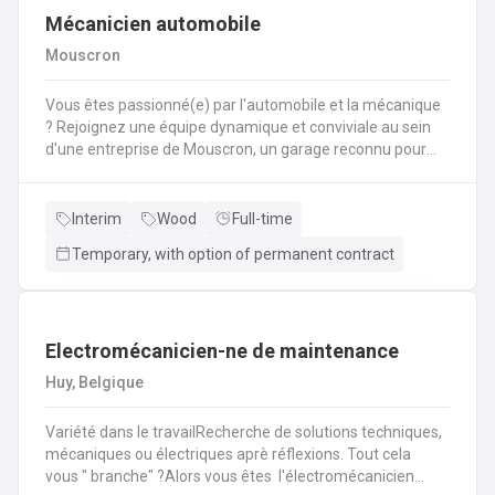
Mécanicien automobile
Mouscron
Vous êtes passionné(e) par l'automobile et la mécanique
? Rejoignez une équipe dynamique et conviviale au sein
d'une entreprise de Mouscron, un garage reconnu pour
son expertise et la satisfaction de ses clients ! Vos
missions : Réaliser l’entretien et les réparations courantes
des véhicules (vidanges, freins, amortisseurs,
Interim
Wood
Full-time
etc.).Diagnostiquer les pannes et effectuer les
Temporary, with option of permanent contract
interventions mécaniques nécessaires.Assurer le
montage et le démontage de pièces
automobiles.Contrôler et tester les véhicules avant
restitution au client.Conseiller les clients sur l’entretien de
Electromécanicien-ne de maintenance
leur véhicule et les réparations à prévoir.
Huy, Belgique
Variété dans le travailRecherche de solutions techniques,
mécaniques ou électriques aprè réflexions. Tout cela
vous " branche" ?Alors vous êtes l'électromécanicien