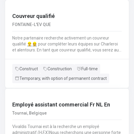
suivi administratif comme la rédaction d’offres de prix,
commandes, facturations et un suivi pour trouver des
solutions aux diverses demandes de disponibilités
Couvreur qualifié
FONTAINE-L'EV QUE
Notre partenaire recherche activement un couvreur
qualifié 👷‍♂️👷 pour compléter leurs équipes sur Charleroi
et alentours. En tant que couvreur qualifié, vous serez au
cœur des chantiers. Votre mission est d'assurer que
chaque toiture soit posée, réparée et entretenue selon les
règles de l'art. Vos responsabilités clés en tant que
Construct
Construction
Full-time
couvreur qualifié seront de : Poser et installer les
Temporary, with option of permanent contract
matériaux de couverture (tuiles, ardoises, zinc, etc.) en
neuf comme en rénovation.Réaliser les travaux de
zinguerie : pose de gouttières, chéneaux et finitions
d'étanchéité.Assurer l'isolation thermique sous
toiture.Inspecter, réparer et entretenir les toitures
Employé assistant commercial Fr NL En
existantes (recherche de fuites, remplacement
Tournai, Belgique
d'éléments).Garantir la sécurité constante du chantier
pour vous-même et l'équipe.
Vivaldis Tournai est à la recherche un employé
administratif.(H,F,X)Nous recherchons une personne forte