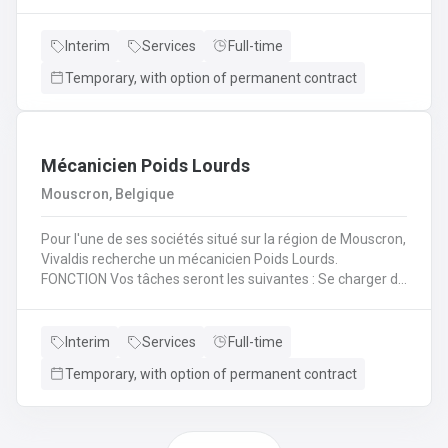
(H/F/X) que nous recherchons pour l'un de nos
partenaire? En tant qu'électromécanicien vous serez en
charge de différentes missions en intervention directe
Interim
Services
Full-time
dans les entreprises, sur les lignes de production et sur les
Temporary, with option of permanent contract
chantiers en région liégeoise de notre client.
Mécanicien Poids Lourds
Mouscron, Belgique
Pour l'une de ses sociétés situé sur la région de Mouscron,
Vivaldis recherche un mécanicien Poids Lourds.
FONCTION Vos tâches seront les suivantes : Se charger du
remplacement des différentes pièces défectueuses ou
endommagées en fonction du problème diagnostiqué.
Cela consiste à : - Inspecter le moteur d’un véhicule et ses
Interim
Services
Full-time
composants mécaniques/électriques pour diagnostiquer
Temporary, with option of permanent contract
avec précision les problèmes - Inspecter l’ordinateur de
bord du véhicule et les systèmes électroniques pour
réparer, entretenir et mettre à niveauRéaliser les
opérations de maintenance courantes (remplacement